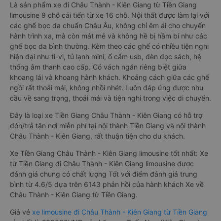
Là sản phẩm xe đi Châu Thành - Kiên Giang từ Tiền Giang
limousine 9 chỗ cải tiến từ xe 16 chỗ. Nội thất được làm lại với
các ghế bọc da chuẩn Châu Âu, không chỉ êm ái cho chuyến
hành trình xa, mà còn mát mẻ và không hề bị hầm bí như các
ghế bọc da bình thường. Kèm theo các ghế có nhiều tiện nghi
hiện đại như ti-vi, tủ lạnh mini, ổ cắm usb, đèn đọc sách, hệ
thống âm thanh cao cấp. Có vách ngăn riêng biệt giữa
khoang lái và khoang hành khách. Khoảng cách giữa các ghế
ngồi rất thoải mái, không nhồi nhét. Luôn đáp ứng được nhu
cầu về sang trọng, thoải mái và tiện nghi trong việc di chuyển.
Đây là loại xe Tiền Giang Châu Thành - Kiên Giang có hỗ trợ
đón/trả tận nơi miễn phí tại nội thành Tiền Giang và nội thành
Châu Thành - Kiên Giang, rất thuận tiện cho du khách.
Xe Tiền Giang Châu Thành - Kiên Giang limousine tốt nhất: Xe
từ Tiền Giang đi Châu Thành - Kiên Giang limousine được
đánh giá chung có chất lượng Tốt với điểm đánh giá trung
bình từ 4.6/5 dựa trên 6143 phản hồi của hành khách Xe về
Châu Thành - Kiên Giang từ Tiền Giang.
Giá vé
xe limousine đi Châu Thành - Kiên Giang từ Tiền Giang