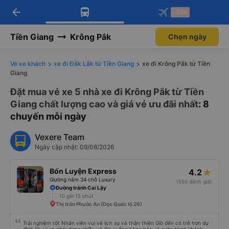
arrow_back
Tải app Vexere ngay!
Tải app Vexere
-30k
Mở app
Mở app
Nhận ưu đãi thành viên độc
-30k/ghế khi đặt vé máy bay qua
quyền
app
Tiền Giang
Krông Pắk
Chọn ngày
Vé xe khách
xe đi Đắk Lắk từ Tiền Giang
xe đi Krông Pắk từ Tiền
Giang
Đặt mua vé xe 5 nhà xe đi Krông Pắk từ Tiền
Giang chất lượng cao và giá vé ưu đãi nhất
: 8
chuyến mỗi ngày
Vexere Team
Ngày cập nhật: 09/08/2026
Bốn Luyện Express
4.2
Giường nằm 34 chỗ Luxury
(550 đánh giá)
Đường tránh Cai Lậy
10 giờ 15 phút
Thị trấn Phước An (Dọc Quốc lộ 26)
Trải nghiệm tốt Nhân viên vui vẻ lịch sự và thân thiện Giờ đến có trễ hơn dự