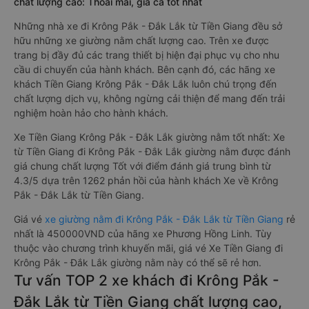
chất lượng cao: Thoải mái, giá cả tốt nhất
Những nhà xe đi Krông Pắk - Đắk Lắk từ Tiền Giang đều sở
hữu những xe giường nằm chất lượng cao. Trên xe được
trang bị đầy đủ các trang thiết bị hiện đại phục vụ cho nhu
cầu di chuyển của hành khách. Bên cạnh đó, các hãng xe
khách Tiền Giang Krông Pắk - Đắk Lắk luôn chú trọng đến
chất lượng dịch vụ, không ngừng cải thiện để mang đến trải
nghiệm hoàn hảo cho hành khách.
Xe Tiền Giang Krông Pắk - Đắk Lắk giường nằm tốt nhất: Xe
từ Tiền Giang đi Krông Pắk - Đắk Lắk giường nằm được đánh
giá chung chất lượng Tốt với điểm đánh giá trung bình từ
4.3/5 dựa trên 1262 phản hồi của hành khách Xe về Krông
Pắk - Đắk Lắk từ Tiền Giang.
Giá vé
xe giường nằm đi Krông Pắk - Đắk Lắk từ Tiền Giang
rẻ
nhất là 450000VND của hãng xe Phương Hồng Linh. Tùy
thuộc vào chương trình khuyến mãi, giá vé Xe Tiền Giang đi
Krông Pắk - Đắk Lắk giường nằm này có thể sẽ rẻ hơn.
Tư vấn TOP 2 xe khách đi Krông Pắk -
Đắk Lắk từ Tiền Giang chất lượng cao,