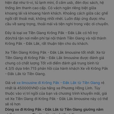
hiện đại như ti-vi, tủ lạnh mini, ổ cắm usb, đèn đọc sách, hệ
thống âm thanh cao cấp. Có vách ngăn riêng biệt giữa
khoang lái và khoang hành khách. Khoảng cách giữa các ghế
ngồi rất thoải mái, không nhồi nhét. Luôn đáp ứng được nhu
cầu về sang trọng, thoải mái và tiện nghi trong việc di chuyển.
Đây là loại xe Tiền Giang Krông Pắk - Đắk Lắk có hỗ trợ
đón/trả tận nơi miễn phí tại nội thành Tiền Giang và nội thành
Krông Pắk - Đắk Lắk, rất thuận tiện cho du khách.
Xe Tiền Giang Krông Pắk - Đắk Lắk limousine tốt nhất: Xe từ
Tiền Giang đi Krông Pắk - Đắk Lắk limousine được đánh giá
chung có chất lượng Tốt với điểm đánh giá trung bình từ
4.3/5 dựa trên 715 phản hồi của hành khách Xe về Krông Pắk
- Đắk Lắk từ Tiền Giang.
Giá vé
xe limousine đi Krông Pắk - Đắk Lắk từ Tiền Giang
rẻ
nhất là 450000VND của hãng xe Phương Hồng Linh. Tùy
thuộc vào vị trí ngồi của bạn và chương trình khuyến mãi, giá
vé Xe Tiền Giang đi Krông Pắk - Đắk Lắk limousine này có thể
sẽ rẻ hơn
Dòng xe đi Krông Pắk - Đắk Lắk từ Tiền Giang giường nằm