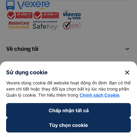
keyboard_arrow_down
Về chúng tôi
keyboard_arrow_down
Hỗ trợ
close
Sử dụng cookie
keyboard_arrow_down
Vexere dùng cookie để website hoạt động ổn định. Bạn có thể
Trở thành đối tác
xem chi tiết hoặc thay đổi lựa chọn bất kỳ lúc nào trong phần
Quản lý cookie. Tìm hiểu thêm trong
Chính sách Cookie
.
Đối tác thanh toán
Chấp nhận tất cả
Tùy chọn cookie