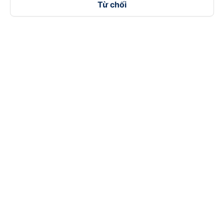
Từ chối
Theo dõi chúng tôi trên
Facebook
Tiktok
Youtube
Công ty TNHH Thương Mại Dịch Vụ Vexere