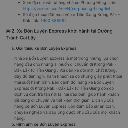
Xem địa chỉ văn phòng nhà xe Phương Hồng Linh:
https://vexere.com/vi-VN/xe-phuong-hong-linh
Số điện thoại đặt mua vé xe Tiền Giang Krông Pắk -
Đắk Lắk:
1900 888684
🚌 2. Xe Bốn Luyện Express khởi hành tại Đường
Tránh Cai Lậy
a. Giới thiệu xe Bốn Luyện Express
Nhà xe Bốn Luyện Express là một trong những lựa chọn
hàng đầu cho những ai muốn di chuyển đi Krông Pắk -
Đắk Lắk từ Tiền Giang . Với dàn xe đời mới, chất lượng,
đầy đủ tiện nghi, hành khách sẽ có những giây phút thoải
mái suốt hành trình. Bên cạnh đó, hãng xe Bốn Luyện
Express đi Krông Pắk - Đắk Lắk từ Tiền Giang còn có
dịch vụ đón/trả tận nơi tại hai đầu bến, giúp hành khách
dễ dàng di chuyển và tiết kiệm thời gian. Dịch vụ của
hãng xe Bốn Luyện Express luôn đảm bảo sự an toàn,
chuyên nghiệp và đáp ứng được nhu cầu của mọi khách
hàng.
b. Hình ảnh xe Bốn Luyện Express