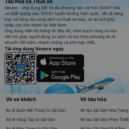
Tàu hoả và Thuê xe
Vexere - ứng dụng đặt vé đa phương tiện với hơn 3000+ nhà
xe chất lượng cao, 5000+ tuyến đường toàn quốc, tất cả hãng
bay và hãng tàu cùng dịch vụ thuê xe máy, xe du lịch phủ
khắp các tỉnh thành tại Việt Nam.
Ứng dụng hiển thị thông tin đầy đủ, minh bạch cùng vô vàn
tiện ích giúp người dùng so sánh và lựa chọn phương án di
chuyển tiết kiệm, nhanh chóng và phù hợp nhất.
Tải ứng dụng Vexere ngay
Vé xe khách
Vé tàu hỏa
Xe đi Buôn Mê Thuột từ Sài Gòn
Vé tàu Sài Gòn Nha Trang
Xe đi Vũng Tàu từ Sài Gòn
Vé tàu Sài Gòn Phan Thiết
Xe đi Nha Trang từ Sài Gòn
Vé tàu Sài Gòn Đà Nẵng