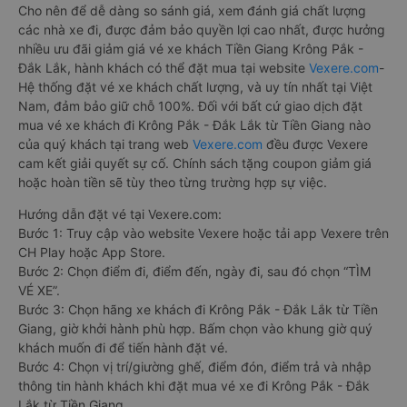
Cho nên để dễ dàng so sánh giá, xem đánh giá chất lượng
các nhà xe đi, được đảm bảo quyền lợi cao nhất, được hưởng
nhiều ưu đãi giảm giá vé xe khách Tiền Giang Krông Pắk -
Đắk Lắk, hành khách có thể đặt mua tại website
Vexere.com
-
Hệ thống đặt vé xe khách chất lượng, và uy tín nhất tại Việt
Nam, đảm bảo giữ chỗ 100%. Đối với bất cứ giao dịch đặt
mua vé xe khách đi Krông Pắk - Đắk Lắk từ Tiền Giang nào
của quý khách tại trang web
Vexere.com
đều được Vexere
cam kết giải quyết sự cố. Chính sách tặng coupon giảm giá
hoặc hoàn tiền sẽ tùy theo từng trường hợp sự việc.
Hướng dẫn đặt vé tại Vexere.com:
Bước 1: Truy cập vào website Vexere hoặc tải app Vexere trên
CH Play hoặc App Store.
Bước 2: Chọn điểm đi, điểm đến, ngày đi, sau đó chọn “TÌM
VÉ XE”.
Bước 3: Chọn hãng xe khách đi Krông Pắk - Đắk Lắk từ Tiền
Giang, giờ khởi hành phù hợp. Bấm chọn vào khung giờ quý
khách muốn đi để tiến hành đặt vé.
Bước 4: Chọn vị trí/giường ghế, điểm đón, điểm trả và nhập
thông tin hành khách khi đặt mua vé xe đi Krông Pắk - Đắk
Lắk từ Tiền Giang