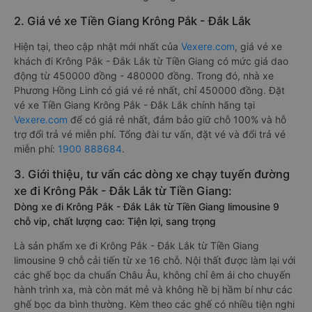
2. Giá vé xe Tiền Giang Krông Pắk - Đắk Lắk
Hiện tại, theo cập nhật mới nhất của
Vexere.com
, giá vé xe
khách đi Krông Pắk - Đắk Lắk từ Tiền Giang có mức giá dao
động từ 450000 đồng - 480000 đồng. Trong đó, nhà xe
Phương Hồng Linh có giá vé rẻ nhất, chỉ 450000 đồng. Đặt
vé xe Tiền Giang Krông Pắk - Đắk Lắk chính hãng tại
Vexere.com
để có giá rẻ nhất, đảm bảo giữ chỗ 100% và hỗ
trợ đổi trả vé miễn phí. Tổng đài tư vấn, đặt vé và đổi trả vé
miễn phí:
1900 888684
.
3. Giới thiệu, tư vấn các dòng xe chạy tuyến đường
xe đi Krông Pắk - Đắk Lắk từ Tiền Giang:
Dòng xe đi Krông Pắk - Đắk Lắk từ Tiền Giang limousine 9
chỗ vip, chất lượng cao: Tiện lợi, sang trọng
Là sản phẩm xe đi Krông Pắk - Đắk Lắk từ Tiền Giang
limousine 9 chỗ cải tiến từ xe 16 chỗ. Nội thất được làm lại với
các ghế bọc da chuẩn Châu Âu, không chỉ êm ái cho chuyến
hành trình xa, mà còn mát mẻ và không hề bị hầm bí như các
ghế bọc da bình thường. Kèm theo các ghế có nhiều tiện nghi