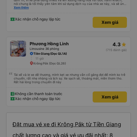
định 1h, vì xe phải dừng nhiều và lên xuống hàng hóa và rước hành khách,
nói chung là tối thấy yên tâm khi sử dụng dịch vụ của nhà xe này, và sẽ ủng
hộ và giới thiệu cho người thân sử dụng dịch vụ của nhà xe này
Xem thêm
Xác nhận chỗ ngay lập tức
Xem giá
Phương Hồng Linh
4.3
Limousine 36 phòng
(715 đánh giá)
Tiền Giang (Dọc QL1A)
11 giờ
Krông Pắk (Dọc QL26)
Tài xế và lơ xe dễ thương, mình kẹt xe nhưng vẫn cố gắng đợi để mình ko trễ
chuyến, rất nhẹ nhàng và lịch sự. Xe sạch sẽ, thoáng mát, mền thơm tho.
Rất hài lòng trong chuyến đi này
Không cần thanh toán trước
Xem giá
Xác nhận chỗ ngay lập tức
Đặt mua vé xe đi Krông Pắk từ Tiền Giang
chất lượng cao và giá vé ưu đãi nhất: 8