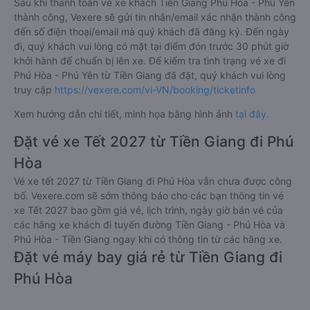
Sau khi thanh toán vé xe khách Tiền Giang Phú Hòa - Phú Yên
thành công, Vexere sẽ gửi tin nhắn/email xác nhận thành công
đến số điện thoại/email mà quý khách đã đăng ký. Đến ngày
đi, quý khách vui lòng có mặt tại điểm đón trước 30 phút giờ
khởi hành để chuẩn bị lên xe. Để kiểm tra tình trạng vé xe đi
Phú Hòa - Phú Yên từ Tiền Giang đã đặt, quý khách vui lòng
truy cập
https://vexere.com/vi-VN/booking/ticketinfo
Xem hướng dẫn chi tiết, minh họa bằng hình ảnh
tại đây.
Đặt vé xe Tết 2027 từ Tiền Giang đi Phú
Hòa
Vé xe tết 2027 từ Tiền Giang đi Phú Hòa vẫn chưa được công
bố. Vexere.com sẽ sớm thông báo cho các bạn thông tin vé
xe Tết 2027 bao gồm giá vé, lịch trình, ngày giờ bán vé của
các hãng xe khách đi tuyến đường Tiền Giang - Phú Hòa và
Phú Hòa - Tiền Giang ngay khi có thông tin từ các hãng xe.
Đặt vé máy bay giá rẻ từ Tiền Giang đi
Phú Hòa