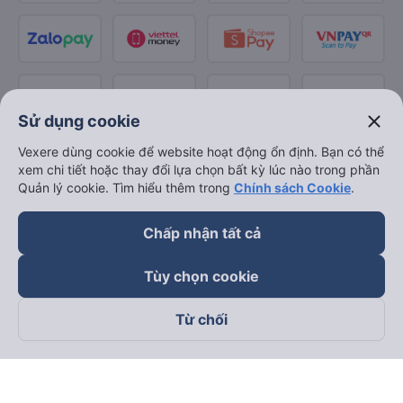
close
Sử dụng cookie
Vexere dùng cookie để website hoạt động ổn định. Bạn có thể
xem chi tiết hoặc thay đổi lựa chọn bất kỳ lúc nào trong phần
Quản lý cookie. Tìm hiểu thêm trong
Chính sách Cookie
.
Chấp nhận tất cả
Tùy chọn cookie
Từ chối
Theo dõi chúng tôi trên
Facebook
Tiktok
Youtube