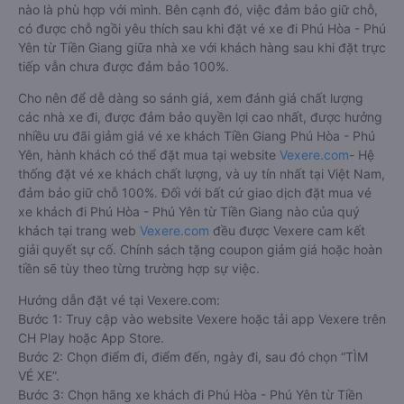
nào là phù hợp với mình. Bên cạnh đó, việc đảm bảo giữ chỗ,
có được chỗ ngồi yêu thích sau khi đặt vé xe đi Phú Hòa - Phú
Yên từ Tiền Giang giữa nhà xe với khách hàng sau khi đặt trực
tiếp vẫn chưa được đảm bảo 100%.
Cho nên để dễ dàng so sánh giá, xem đánh giá chất lượng
các nhà xe đi, được đảm bảo quyền lợi cao nhất, được hưởng
nhiều ưu đãi giảm giá vé xe khách Tiền Giang Phú Hòa - Phú
Yên, hành khách có thể đặt mua tại website
Vexere.com
- Hệ
thống đặt vé xe khách chất lượng, và uy tín nhất tại Việt Nam,
đảm bảo giữ chỗ 100%. Đối với bất cứ giao dịch đặt mua vé
xe khách đi Phú Hòa - Phú Yên từ Tiền Giang nào của quý
khách tại trang web
Vexere.com
đều được Vexere cam kết
giải quyết sự cố. Chính sách tặng coupon giảm giá hoặc hoàn
tiền sẽ tùy theo từng trường hợp sự việc.
Hướng dẫn đặt vé tại Vexere.com:
Bước 1: Truy cập vào website Vexere hoặc tải app Vexere trên
CH Play hoặc App Store.
Bước 2: Chọn điểm đi, điểm đến, ngày đi, sau đó chọn “TÌM
VÉ XE”.
Bước 3: Chọn hãng xe khách đi Phú Hòa - Phú Yên từ Tiền