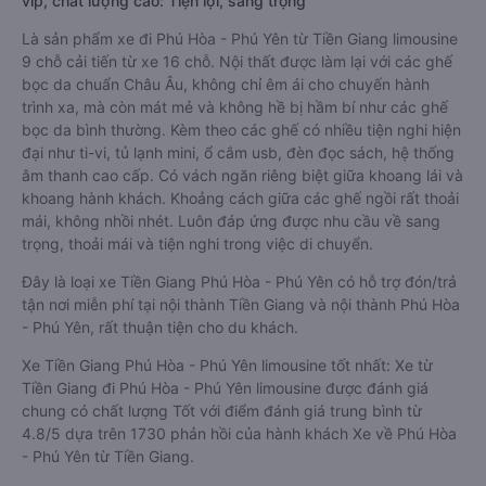
vip, chất lượng cao: Tiện lợi, sang trọng
Là sản phẩm xe đi Phú Hòa - Phú Yên từ Tiền Giang limousine
9 chỗ cải tiến từ xe 16 chỗ. Nội thất được làm lại với các ghế
bọc da chuẩn Châu Âu, không chỉ êm ái cho chuyến hành
trình xa, mà còn mát mẻ và không hề bị hầm bí như các ghế
bọc da bình thường. Kèm theo các ghế có nhiều tiện nghi hiện
đại như ti-vi, tủ lạnh mini, ổ cắm usb, đèn đọc sách, hệ thống
âm thanh cao cấp. Có vách ngăn riêng biệt giữa khoang lái và
khoang hành khách. Khoảng cách giữa các ghế ngồi rất thoải
mái, không nhồi nhét. Luôn đáp ứng được nhu cầu về sang
trọng, thoải mái và tiện nghi trong việc di chuyển.
Đây là loại xe Tiền Giang Phú Hòa - Phú Yên có hỗ trợ đón/trả
tận nơi miễn phí tại nội thành Tiền Giang và nội thành Phú Hòa
- Phú Yên, rất thuận tiện cho du khách.
Xe Tiền Giang Phú Hòa - Phú Yên limousine tốt nhất: Xe từ
Tiền Giang đi Phú Hòa - Phú Yên limousine được đánh giá
chung có chất lượng Tốt với điểm đánh giá trung bình từ
4.8/5 dựa trên 1730 phản hồi của hành khách Xe về Phú Hòa
- Phú Yên từ Tiền Giang.