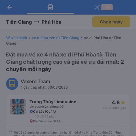
arrow_back
Tải app Vexere ngay!
Tải app Vexere
-30k
Mở app
Mở app
Nhận ưu đãi thành viên độc
-30k/ghế khi đặt vé máy bay qua
quyền
app
Tiền Giang
Phú Hòa
Chọn ngày
Vé xe khách
xe đi Phú Yên từ Tiền Giang
xe đi Phú Hòa từ Tiền
Giang
Đặt mua vé xe 4 nhà xe đi Phú Hòa từ Tiền
Giang chất lượng cao và giá vé ưu đãi nhất
: 2
chuyến mỗi ngày
Vexere Team
Ngày cập nhật: 08/08/2026
Trọng Thủy Limousine
4.8
Limousine 24 phòng Đôi
(1733 đánh giá)
Cai Lậy (QL 1A)
10 giờ 35 phút
Phú Yên (dọc QL1A)
Tôi đã sử dụng xe giường nằm này hai lần để đi từ Nha Trang đến Cần Thơ.