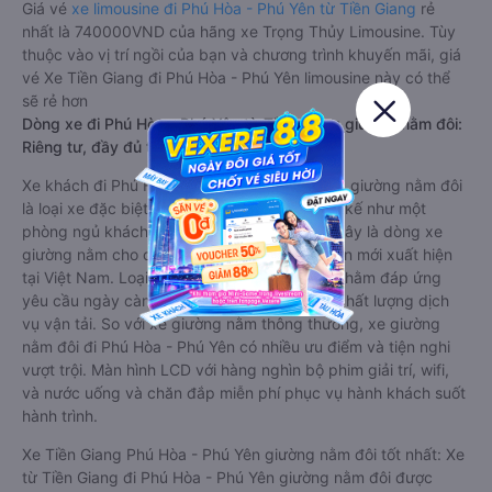
Giá vé
xe limousine đi Phú Hòa - Phú Yên từ Tiền Giang
rẻ
nhất là 740000VND của hãng xe Trọng Thủy Limousine. Tùy
thuộc vào vị trí ngồi của bạn và chương trình khuyến mãi, giá
vé Xe Tiền Giang đi Phú Hòa - Phú Yên limousine này có thể
sẽ rẻ hơn
Dòng xe đi Phú Hòa - Phú Yên từ Tiền Giang giường nằm đôi:
Riêng tư, đầy đủ tiện nghi
Xe khách đi Phú Hòa - Phú Yên từ Tiền Giang giường nằm đôi
là loại xe đặc biệt. Với mỗi giường được thiết kế như một
phòng ngủ khách sạn sang trọng, hiện đại. Đây là dòng xe
giường nằm cho cặp đôi đi Phú Hòa - Phú Yên mới xuất hiện
tại Việt Nam. Loại xe giường nằm đôi ra đời nhằm đáp ứng
yêu cầu ngày càng cao của khách hàng về chất lượng dịch
vụ vận tải. So với xe giường nằm thông thường, xe giường
nằm đôi đi Phú Hòa - Phú Yên có nhiều ưu điểm và tiện nghi
vượt trội. Màn hình LCD với hàng nghìn bộ phim giải trí, wifi,
và nước uống và chăn đắp miễn phí phục vụ hành khách suốt
hành trình.
Xe Tiền Giang Phú Hòa - Phú Yên giường nằm đôi tốt nhất: Xe
từ Tiền Giang đi Phú Hòa - Phú Yên giường nằm đôi được