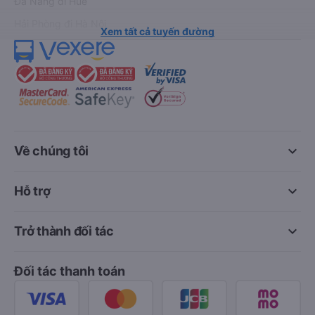
Đà Nẵng đi Huế
Hải Phòng đi Hà Nội
Xem tất cả tuyến đường
keyboard_arrow_down
Về chúng tôi
keyboard_arrow_down
Hỗ trợ
keyboard_arrow_down
Trở thành đối tác
Đối tác thanh toán