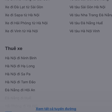
Xe đi Đà Lạt từ Sài Gòn
Vé tàu Sài Gòn Hà Nội
Xe đi Sapa từ Hà Nội
Vé tàu Nha Trang Đà Nẵn
Xe đi Hải Phòng từ Hà Nội
Vé tàu Đà Nẵng Huế
Xe đi Vinh từ Hà Nội
Vé tàu Hà Nội Vinh
Thuê xe
Hà Nội đi Ninh Bình
Hà Nội đi Hạ Long
Hà Nội đi Sa Pa
Hà Nội đi Tam Đảo
Đà Nẵng đi Hội An
Đà Nẵng đi Huế
Hải Phòng đi Hà Nội
Xem tất cả tuyến đường