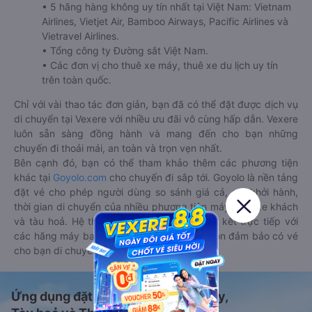
• 5 hãng hàng không uy tín nhất tại Việt Nam: Vietnam
Airlines, Vietjet Air, Bamboo Airways, Pacific Airlines và
Vietravel Airlines.
• Tổng công ty Đường sắt Việt Nam.
• Các đơn vị cho thuê xe máy, thuê xe du lịch uy tín
trên toàn quốc.
Chỉ với vài thao tác đơn giản, bạn đã có thể đặt được dịch vụ
di chuyển tại Vexere với nhiều ưu đãi vô cùng hấp dẫn. Vexere
luôn sẵn sàng đồng hành và mang đến cho bạn những
chuyến đi thoải mái, an toàn và trọn vẹn nhất.
Bên cạnh đó, bạn có thể tham khảo thêm các phương tiện
khác tại
Goyolo.com
cho chuyến đi sắp tới. Goyolo là nền tảng
đặt vé cho phép người dùng so sánh giá cả, giờ khởi hành,
thời gian di chuyển của nhiều phương tiện máy bay, xe khách
và tàu hoả. Hệ thống của Goyolo được liên kết trực tiếp với
các hãng máy bay, xe khách và tàu hoả, luôn đảm bảo có vé
cho bạn di chuyển.
Ứng dụng đặt vé Xe khách, Máy bay,