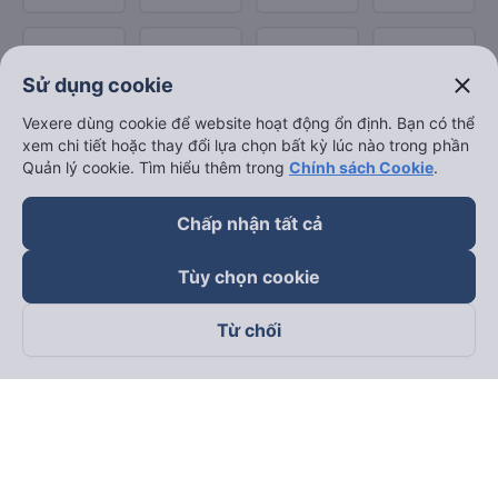
close
Sử dụng cookie
Vexere dùng cookie để website hoạt động ổn định. Bạn có thể
xem chi tiết hoặc thay đổi lựa chọn bất kỳ lúc nào trong phần
Quản lý cookie. Tìm hiểu thêm trong
Chính sách Cookie
.
Chấp nhận tất cả
Tùy chọn cookie
Từ chối
Theo dõi chúng tôi trên
Facebook
Tiktok
Youtube
Công ty TNHH Thương Mại Dịch Vụ Vexere