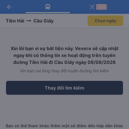
arrow_back
Tải app Vexere ngay!
Tải app Vexere
-30k
Mở app
Mở app
Nhận ưu đãi thành viên độc
-30k/ghế khi đặt vé máy bay qua
quyền
app
Tiền Hải
Cầu Giấy
Chọn ngày
Xin lỗi bạn vì sự bất tiện này. Vexere sẽ cập nhật
ngay khi có thông tin xe hoạt động trên tuyến
đường Tiền Hải đi Cầu Giấy ngày 08/08/2026
Xin bạn vui lòng thay đổi tuyến đường tìm kiếm
Thay đổi tìm kiếm
Bạn có thể tham khảo thêm một số điểm đến hấp dẫn khác