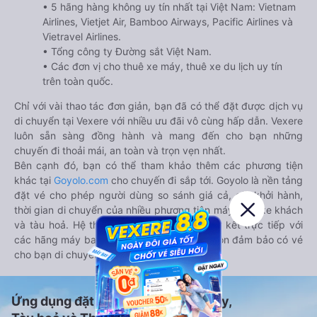
• 5 hãng hàng không uy tín nhất tại Việt Nam: Vietnam
Airlines, Vietjet Air, Bamboo Airways, Pacific Airlines và
Vietravel Airlines.
• Tổng công ty Đường sắt Việt Nam.
• Các đơn vị cho thuê xe máy, thuê xe du lịch uy tín
trên toàn quốc.
Chỉ với vài thao tác đơn giản, bạn đã có thể đặt được dịch vụ
di chuyển tại Vexere với nhiều ưu đãi vô cùng hấp dẫn. Vexere
luôn sẵn sàng đồng hành và mang đến cho bạn những
chuyến đi thoải mái, an toàn và trọn vẹn nhất.
Bên cạnh đó, bạn có thể tham khảo thêm các phương tiện
khác tại
Goyolo.com
cho chuyến đi sắp tới. Goyolo là nền tảng
đặt vé cho phép người dùng so sánh giá cả, giờ khởi hành,
thời gian di chuyển của nhiều phương tiện máy bay, xe khách
và tàu hoả. Hệ thống của Goyolo được liên kết trực tiếp với
các hãng máy bay, xe khách và tàu hoả, luôn đảm bảo có vé
cho bạn di chuyển.
Ứng dụng đặt vé Xe khách, Máy bay,