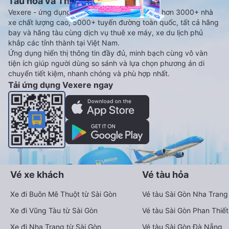
Tàu hoả và Thuê xe
Vexere - ứng dụng đặt vé đa phương tiện với hơn 3000+ nhà
xe chất lượng cao, 5000+ tuyến đường toàn quốc, tất cả hãng
bay và hãng tàu cùng dịch vụ thuê xe máy, xe du lịch phủ
khắp các tỉnh thành tại Việt Nam.
Ứng dụng hiển thị thông tin đầy đủ, minh bạch cùng vô vàn
tiện ích giúp người dùng so sánh và lựa chọn phương án di
chuyển tiết kiệm, nhanh chóng và phù hợp nhất.
Tải ứng dụng Vexere ngay
Vé xe khách
Vé tàu hỏa
Xe đi Buôn Mê Thuột từ Sài Gòn
Vé tàu Sài Gòn Nha Trang
Xe đi Vũng Tàu từ Sài Gòn
Vé tàu Sài Gòn Phan Thiết
Xe đi Nha Trang từ Sài Gòn
Vé tàu Sài Gòn Đà Nẵng