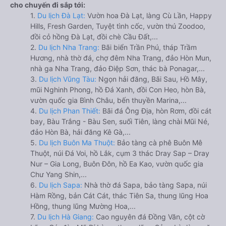
cho chuyến đi sắp tới:
1.
Du lịch Đà Lạt:
Vườn hoa Đà Lạt, làng Cù Lần, Happy
Hills, Fresh Garden, Tuyệt tình cốc, vườn thú Zoodoo,
đồi cỏ hồng Đà Lạt, đồi chè Cầu Đất,...
2.
Du lịch Nha Trang:
Bãi biển Trần Phú, tháp Trầm
Hương, nhà thờ đá, chợ đêm Nha Trang, đảo Hòn Mun,
nhà ga Nha Trang, đảo Điệp Sơn, thác bà Ponagar,...
3.
Du lịch Vũng Tàu:
Ngọn hải đăng, Bãi Sau, Hồ Mây,
mũi Nghinh Phong, hồ Đá Xanh, đồi Con Heo, hòn Bà,
vườn quốc gia Bình Châu, bến thuyền Marina,...
4.
Du lịch Phan Thiết:
Bãi đá Ông Địa, hòn Rơm, đồi cát
bay, Bàu Trắng - Bàu Sen, suối Tiên, làng chài Mũi Né,
đảo Hòn Bà, hải đăng Kê Gà,...
5.
Du lịch Buôn Ma Thuột:
Bảo tàng cà phê Buôn Mê
Thuột, núi Đá Voi, hồ Lắk, cụm 3 thác Dray Sap – Dray
Nur – Gia Long, Buôn Đôn, hồ Ea Kao, vườn quốc gia
Chư Yang Shin,...
6.
Du lịch Sapa:
Nhà thờ đá Sapa, bảo tàng Sapa, núi
Hàm Rồng, bản Cát Cát, thác Tiên Sa, thung lũng Hoa
Hồng, thung lũng Mường Hoa,...
7.
Du lịch Hà Giang:
Cao nguyên đá Đồng Văn, cột cờ