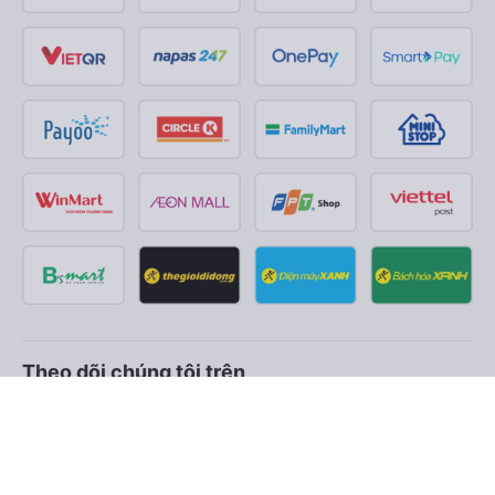
Theo dõi chúng tôi trên
Facebook
Tiktok
Youtube
Công ty TNHH Thương Mại Dịch Vụ Vexere