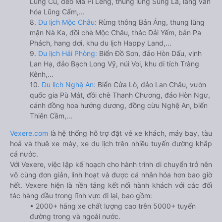
Lũng Cú, đèo Mã Pí Lèng, thung lũng Sủng Là, làng văn
hóa Lũng Cẩm,...
8.
Du lịch Mộc Châu:
Rừng thông Bản Áng, thung lũng
mận Nà Ka, đồi chè Mộc Châu, thác Dải Yếm, bản Pa
Phách, hang dơi, khu du lịch Happy Land,...
9.
Du lịch Hải Phòng:
Biển Đồ Sơn, đảo Hòn Dấu, vịnh
Lan Hạ, đảo Bạch Long Vỹ, núi Voi, khu di tích Tràng
Kênh,...
10.
Du lịch Nghệ An:
Biển Cửa Lò, đảo Lan Châu, vườn
quốc gia Pù Mát, đồi chè Thanh Chương, đảo Hòn Ngư,
cánh đồng hoa hướng dương, đồng cừu Nghệ An, biển
Thiên Cầm,...
Vexere.com
là hệ thống hỗ trợ đặt vé xe khách, máy bay, tàu
hoả và thuê xe máy, xe du lịch trên nhiều tuyến đường khắp
cả nước.
Với Vexere, việc lập kế hoạch cho hành trình di chuyển trở nên
vô cùng đơn giản, linh hoạt và được cá nhân hóa hơn bao giờ
hết. Vexere hiện là nền tảng kết nối hành khách với các đối
tác hàng đầu trong lĩnh vực đi lại, bao gồm:
• 2000+ hãng xe chất lượng cao trên 5000+ tuyến
đường trong và ngoài nước.