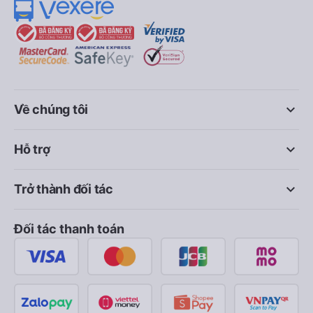
keyboard_arrow_down
Về chúng tôi
keyboard_arrow_down
Hỗ trợ
keyboard_arrow_down
Trở thành đối tác
Đối tác thanh toán