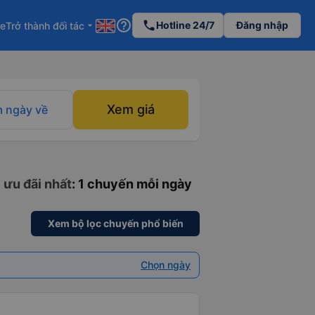
help_outline
phone
Hotline 24/7
Đăng nhập
re
Trở thành đối tác
arrow_drop_down
Xem giá
 ngày về
 ưu đãi nhất
: 1 chuyến mỗi ngày
Xem bộ lọc chuyến phổ biến
Chọn ngày