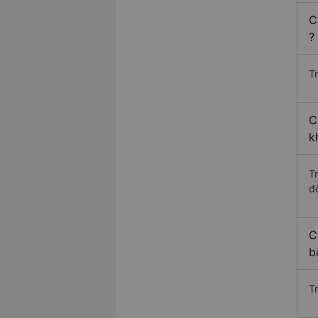
C
?
Tr
C
k
T
độ
C
b
T