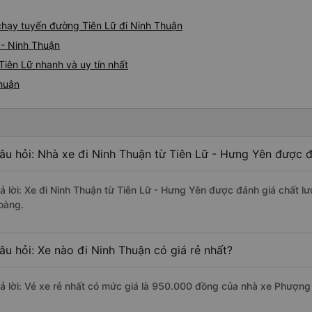
 chạy tuyến đường Tiên Lữ đi Ninh Thuận
 - Ninh Thuận
Tiên Lữ nhanh và uy tín nhất
Thuận
âu hỏi: Nhà xe đi Ninh Thuận từ Tiên Lữ - Hưng Yên được đ
rả lời: Xe đi Ninh Thuận từ Tiên Lữ - Hưng Yên được đánh giá chất l
oàng.
âu hỏi: Xe nào đi Ninh Thuận có giá rẻ nhất?
rả lời: Vé xe rẻ nhất có mức giá là 950.000 đồng của nhà xe Phượn