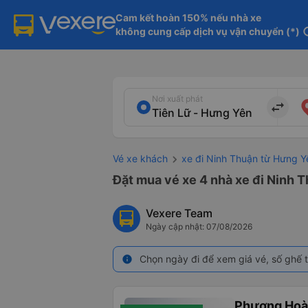
Cam kết hoàn 150% nếu nhà xe

không cung cấp dịch vụ vận chuyển (*)
in
Nơi xuất phát
import_export
Vé xe khách
xe đi Ninh Thuận từ Hưng Y
Đặt mua vé xe 4 nhà xe đi Ninh T
Vexere Team
Ngày cập nhật: 07/08/2026
Chọn ngày đi để xem giá vé, số ghế t
info
Phượng Ho