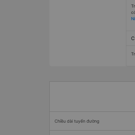
T
c
N
C
T
Chiều dài tuyến đường