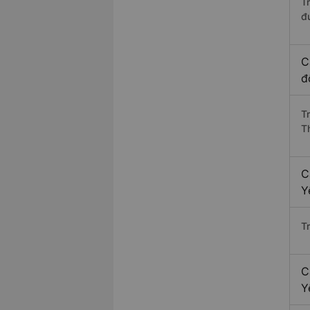
T
đ
C
đ
T
T
C
Y
T
C
Y