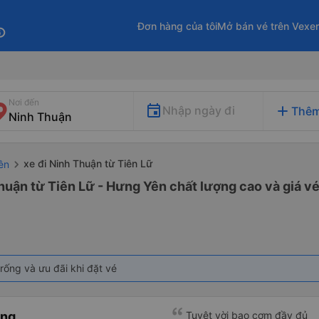
Đơn hàng của tôi
Mở bán vé trên Vexe
fo
Nơi đến
add
Nhập ngày đi
Thêm
xe đi Ninh Thuận từ Tiên Lữ
ên
huận từ Tiên Lữ - Hưng Yên chất lượng cao và giá vé
rống và ưu đãi khi đặt vé
àng
Tuyệt vời bao cơm đầy đủ