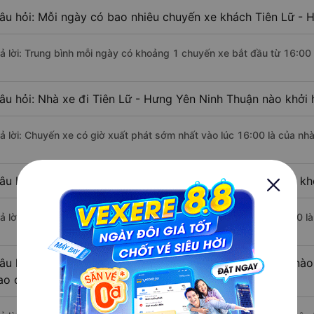
âu hỏi: Mỗi ngày có bao nhiêu chuyến xe khách Tiên Lữ - 
rả lời: Trung bình mỗi ngày có khoảng 1 chuyến xe bắt đầu từ 16:00
âu hỏi: Nhà xe đi Tiên Lữ - Hưng Yên Ninh Thuận nào khởi
rả lời: Chuyến xe có giờ xuất phát sớm nhất vào lúc 16:00 là của n
âu hỏi: Nhà xe đi Ninh Thuận từ Tiên Lữ - Hưng Yên nào khở
rả lời: Chuyến xe có giờ xuất phát trễ (muộn) nhất là vào lúc 16:00
âu hỏi: Review xe đi Ninh Thuận từ Tiên Lữ - Hưng Yên nào 
ao cấp nhất?