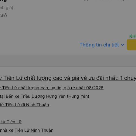
nh giá)
chỗ
KH
keyboard_arrow_down
Thông tin chi tiết
 Tiên Lữ chất lượng cao và giá vé ưu đãi nhất: 1 chu
Tiên Lữ chất lượng cao, uy tín, giá rẻ nhất 08/2026
 tại Bến xe Triều Dương Hưng Yên (Hưng Yên)
từ Tiên Lữ đi Ninh Thuận
 từ Tiên Lữ
á nhà xe Tiên Lữ Ninh Thuận