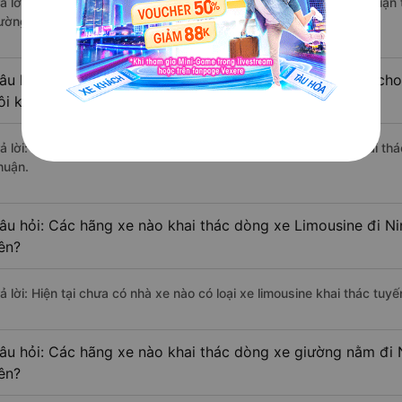
rả lời: Tạm thời chưa đủ review để đánh giá có nhà xe đi Ninh Thuận
ường này có chất lượng xuất sắc.
âu hỏi: Có loại xe Tiên Lữ - Hưng Yên Ninh Thuận dành cho
ôi không?
rả lời: Hiện tại chưa có nhà xe nào có loại xe giường nằm đôi khai th
huận.
âu hỏi: Các hãng xe nào khai thác dòng xe Limousine đi Ni
ên?
rả lời: Hiện tại chưa có nhà xe nào có loại xe limousine khai thác tu
âu hỏi: Các hãng xe nào khai thác dòng xe giường nằm đi 
ên?