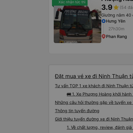
Xác nhận tức thì
3.9
star
(54 đá
Giường nằm 40 
Hưng Yên
27h30m
Phan Rang
Đặt mua vé xe đi Ninh Thuận từ
Tư vấn TOP 1 xe khách đi Ninh Thuận từ 
🚌 1. Xe Phượng Hoàng khởi hành
Những câu hỏi thường gặp về tuyến xe 
Thông tin tuyến đường
Giới thiệu tuyến đường xe đi Ninh Thuận
1. Về chất lượng, review, đánh gi