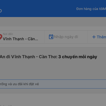
Đơn hàng của tôi
M
fo
Nơi đến
add
Nhập ngày đi
Thêm
 An đi Vĩnh Thạnh - Cần Thơ
: 3 chuyến mỗi ngày
rống và ưu đãi khi đặt vé