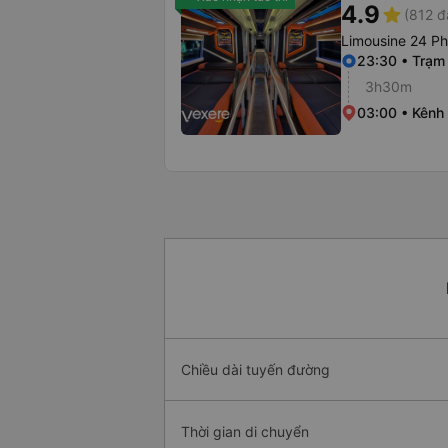
4.9
star
(812 đ
Limousine 24 P
23:30 • Trạm 
3h30m
03:00 • Kênh 
Chiều dài tuyến đường
Thời gian di chuyển