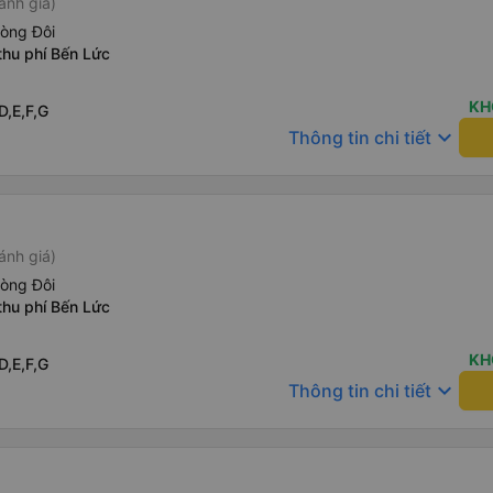
ánh giá)
hòng Đôi
thu phí Bến Lức
KH
D,E,F,G
keyboard_arrow_down
Thông tin chi tiết
ánh giá)
hòng Đôi
thu phí Bến Lức
KH
D,E,F,G
keyboard_arrow_down
Thông tin chi tiết