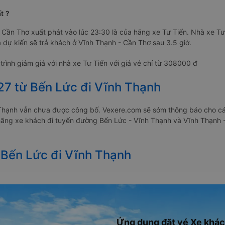
t ?
 Cần Thơ xuất phát vào lúc 23:30 là của hãng xe Tư Tiến. Nhà xe Tư
 dự kiến sẽ trả khách ở Vĩnh Thạnh - Cần Thơ sau 3.5 giờ.
rình giảm giá với nhà xe Tư Tiến với giá vé chỉ từ 308000 đ
027 từ Bến Lức đi Vĩnh Thạnh
h Thạnh vẫn chưa được công bố. Vexere.com sẽ sớm thông báo cho c
c hãng xe khách đi tuyến đường Bến Lức - Vĩnh Thạnh và Vĩnh Thạnh -
ừ Bến Lức đi Vĩnh Thạnh
Ứng dụng đặt vé Xe khác