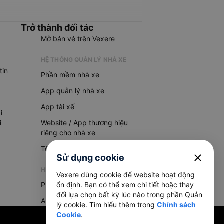
Trở thành đối tác
Mở bán vé trên Vexere
HỆ THỐNG QUẢN LÝ NHÀ XE
tin
Phần mềm nhà xe
App quản lý nhà xe
App tài xế
i
i
Website / App thương hiệu
riêng cho nhà xe
Tổng đài AI
close
Sử dụng cookie
HỆ THỐNG QUẢN LÝ HÀNG HOÁ
Vexere dùng cookie để website hoạt động
Phần mềm quản lý hàng hoá
ổn định. Bạn có thể xem chi tiết hoặc thay
đổi lựa chọn bất kỳ lúc nào trong phần Quản
App quản lý hàng hoá
lý cookie. Tìm hiểu thêm trong
Chính sách
Cookie
.