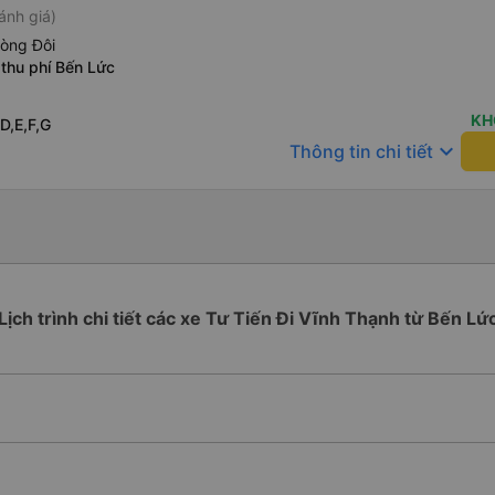
ánh giá)
hòng Đôi
thu phí Bến Lức
KH
D,E,F,G
keyboard_arrow_down
Thông tin chi tiết
Lịch trình chi tiết các xe Tư Tiến Đi Vĩnh Thạnh từ Bến Lứ