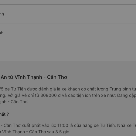
nh
nh
g An từ Vĩnh Thạnh - Cần Thơ
8/5 xe Tư Tiến được đánh giá là xe khách có chất lượng Trung bình t
g. Với giá vé chỉ từ 308000 đ và các tiện ích trên xe như: Đang cậ
ạnh - Cần Thơ.
hất ?
- Cần Thơ xuất phát vào lúc 11:00 là của hãng xe Tư Tiến. Nhà xe T
ở Vĩnh Thạnh - Cần Thơ sau 3.5 giờ.