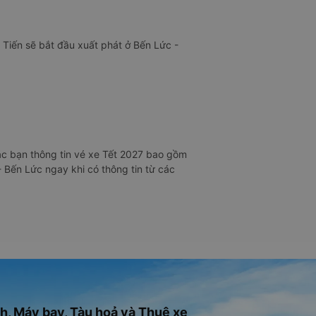
 Tiến sẽ bắt đầu xuất phát ở Bến Lức -
ác bạn thông tin vé xe Tết 2027 bao gồm
 Bến Lức ngay khi có thông tin từ các
h, Máy bay, Tàu hoả và Thuê xe