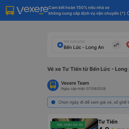
Cam kết hoàn 150% nếu nhà xe

không cung cấp dịch vụ vận chuyển (*)
in
Nơi xuất phát
import_export
Vé xe Tư Tiến từ Bến Lức - Long
Vexere Team
Ngày cập nhật: 07/08/2026
Chọn ngày đi để xem giá vé, số ghế t
info
Tư Tiến
Xác nhận tức thì