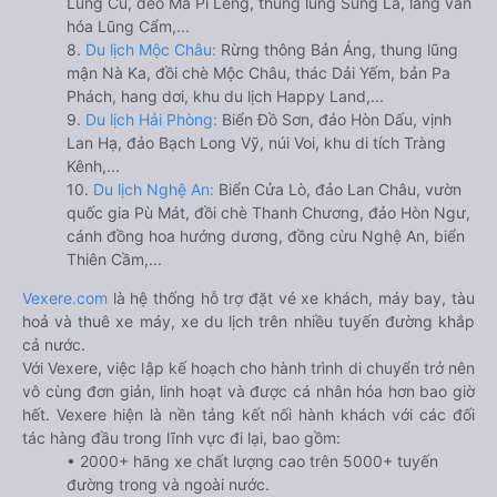
Lũng Cú, đèo Mã Pí Lèng, thung lũng Sủng Là, làng văn
hóa Lũng Cẩm,...
8.
Du lịch Mộc Châu:
Rừng thông Bản Áng, thung lũng
mận Nà Ka, đồi chè Mộc Châu, thác Dải Yếm, bản Pa
Phách, hang dơi, khu du lịch Happy Land,...
9.
Du lịch Hải Phòng:
Biển Đồ Sơn, đảo Hòn Dấu, vịnh
Lan Hạ, đảo Bạch Long Vỹ, núi Voi, khu di tích Tràng
Kênh,...
10.
Du lịch Nghệ An:
Biển Cửa Lò, đảo Lan Châu, vườn
quốc gia Pù Mát, đồi chè Thanh Chương, đảo Hòn Ngư,
cánh đồng hoa hướng dương, đồng cừu Nghệ An, biển
Thiên Cầm,...
Vexere.com
là hệ thống hỗ trợ đặt vé xe khách, máy bay, tàu
hoả và thuê xe máy, xe du lịch trên nhiều tuyến đường khắp
cả nước.
Với Vexere, việc lập kế hoạch cho hành trình di chuyển trở nên
vô cùng đơn giản, linh hoạt và được cá nhân hóa hơn bao giờ
hết. Vexere hiện là nền tảng kết nối hành khách với các đối
tác hàng đầu trong lĩnh vực đi lại, bao gồm:
• 2000+ hãng xe chất lượng cao trên 5000+ tuyến
đường trong và ngoài nước.