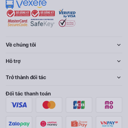
keyboard_arrow_down
Về chúng tôi
keyboard_arrow_down
Hỗ trợ
keyboard_arrow_down
Trở thành đối tác
Đối tác thanh toán