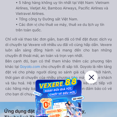
• 5 hãng hàng không uy tín nhất tại Việt Nam: Vietnam
Airlines, Vietjet Air, Bamboo Airways, Pacific Airlines và
Vietravel Airlines.
• Tổng công ty Đường sắt Việt Nam.
• Các đơn vị cho thuê xe máy, thuê xe du lịch uy tín
trên toàn quốc.
Chỉ với vài thao tác đơn giản, bạn đã có thể đặt được dịch vụ
di chuyển tại Vexere với nhiều ưu đãi vô cùng hấp dẫn. Vexere
luôn sẵn sàng đồng hành và mang đến cho bạn những
chuyến đi thoải mái, an toàn và trọn vẹn nhất.
Bên cạnh đó, bạn có thể tham khảo thêm các phương tiện
khác tại
Goyolo.com
cho chuyến đi sắp tới. Goyolo là nền tảng
đặt vé cho phép người dùng so sánh giá cả, giờ khởi hành,
thời gian di chuyển của nhiều phương tiện máy bay, xe khách
và tàu hoả. Hệ thống của Goyolo được liên kết trực tiếp với
các hãng máy bay, xe khách và tàu hoả, luôn đảm bảo có vé
cho bạn di chuyển.
Ứng dụng đặt vé Xe khách, Máy bay,