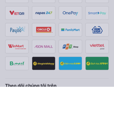
Theo dõi chúng tôi trên
Facebook
Tiktok
Youtube
Công ty TNHH Thương Mại Dịch Vụ Vexere