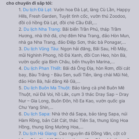
cho chuyến đi sắp tới:
1.
Du lịch Đà Lạt:
Vườn hoa Đà Lạt, làng Cù Lần, Happy
Hills, Fresh Garden, Tuyệt tình cốc, vườn thú Zoodoo,
đồi cỏ hồng Đà Lạt, đồi chè Cầu Đất,...
2.
Du lịch Nha Trang:
Bãi biển Trần Phú, tháp Trầm
Hương, nhà thờ đá, chợ đêm Nha Trang, đảo Hòn Mun,
nhà ga Nha Trang, đảo Điệp Sơn, thác bà Ponagar,...
3.
Du lịch Vũng Tàu:
Ngọn hải đăng, Bãi Sau, Hồ Mây,
mũi Nghinh Phong, hồ Đá Xanh, đồi Con Heo, hòn Bà,
vườn quốc gia Bình Châu, bến thuyền Marina,...
4.
Du lịch Phan Thiết:
Bãi đá Ông Địa, hòn Rơm, đồi cát
bay, Bàu Trắng - Bàu Sen, suối Tiên, làng chài Mũi Né,
đảo Hòn Bà, hải đăng Kê Gà,...
5.
Du lịch Buôn Ma Thuột:
Bảo tàng cà phê Buôn Mê
Thuột, núi Đá Voi, hồ Lắk, cụm 3 thác Dray Sap – Dray
Nur – Gia Long, Buôn Đôn, hồ Ea Kao, vườn quốc gia
Chư Yang Shin,...
6.
Du lịch Sapa:
Nhà thờ đá Sapa, bảo tàng Sapa, núi
Hàm Rồng, bản Cát Cát, thác Tiên Sa, thung lũng Hoa
Hồng, thung lũng Mường Hoa,...
7.
Du lịch Hà Giang:
Cao nguyên đá Đồng Văn, cột cờ