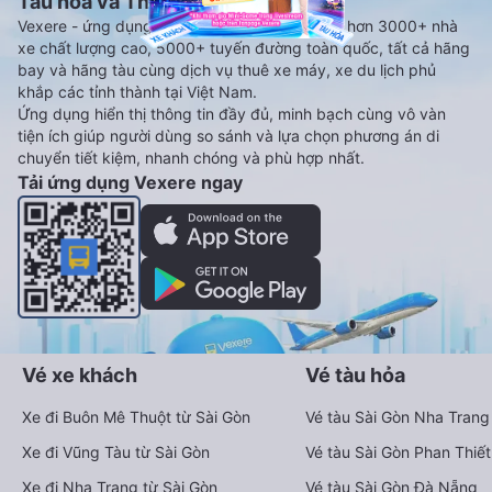
Tàu hoả và Thuê xe
Vexere - ứng dụng đặt vé đa phương tiện với hơn 3000+ nhà
xe chất lượng cao, 5000+ tuyến đường toàn quốc, tất cả hãng
bay và hãng tàu cùng dịch vụ thuê xe máy, xe du lịch phủ
khắp các tỉnh thành tại Việt Nam.
Ứng dụng hiển thị thông tin đầy đủ, minh bạch cùng vô vàn
tiện ích giúp người dùng so sánh và lựa chọn phương án di
chuyển tiết kiệm, nhanh chóng và phù hợp nhất.
Tải ứng dụng Vexere ngay
Vé xe khách
Vé tàu hỏa
Xe đi Buôn Mê Thuột từ Sài Gòn
Vé tàu Sài Gòn Nha Trang
Xe đi Vũng Tàu từ Sài Gòn
Vé tàu Sài Gòn Phan Thiết
Xe đi Nha Trang từ Sài Gòn
Vé tàu Sài Gòn Đà Nẵng