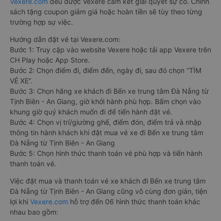
Vexere.com
đều được Vexere cam kết giải quyết sự cố. Chính
sách tặng coupon giảm giá hoặc hoàn tiền sẽ tùy theo từng
trường hợp sự việc.
Hướng dẫn đặt vé tại Vexere.com:
Bước 1: Truy cập vào website Vexere hoặc tải app Vexere trên
CH Play hoặc App Store.
Bước 2: Chọn điểm đi, điểm đến, ngày đi, sau đó chọn “TÌM
VÉ XE”.
Bước 3: Chọn hãng xe khách đi Bến xe trung tâm Đà Nẵng từ
Tịnh Biên - An Giang, giờ khởi hành phù hợp. Bấm chọn vào
khung giờ quý khách muốn đi để tiến hành đặt vé.
Bước 4: Chọn vị trí/giường ghế, điểm đón, điểm trả và nhập
thông tin hành khách khi đặt mua vé xe đi Bến xe trung tâm
Đà Nẵng từ Tịnh Biên - An Giang
Bước 5: Chọn hình thức thanh toán vé phù hợp và tiến hành
thanh toán vé.
Việc đặt mua và thanh toán vé xe khách đi Bến xe trung tâm
Đà Nẵng từ Tịnh Biên - An Giang cũng vô cùng đơn giản, tiện
lợi khi
Vexere.com
hỗ trợ đến 06 hình thức thanh toán khác
nhau bao gồm: