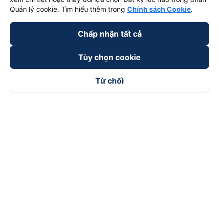
Quản lý cookie. Tìm hiểu thêm trong
Chính sách Cookie
.
Chấp nhận tất cả
Tùy chọn cookie
Từ chối
Theo dõi chúng tôi trên
Facebook
Tiktok
Youtube
Công ty TNHH Thương Mại Dịch Vụ Vexere
Địa chỉ đăng ký kinh doanh: 8C Chữ Đồng Tử, Phường Tân
Sơn Nhất, TP. Hồ Chí Minh, Việt Nam
Địa chỉ
:
Lầu 2, toà nhà H3 Circo Hoàng Diệu, 384 Hoàng Diệu,
Phường Khánh Hội, TP Hồ Chí Minh, Việt Nam
Tầng 3, toà nhà 101 Láng Hạ, 101 Láng Hạ, Phường Láng, TP.
Hà Nội, Việt Nam
Giấy chứng nhận ĐKKD số 0315133726 do Sở KH và ĐT TP.