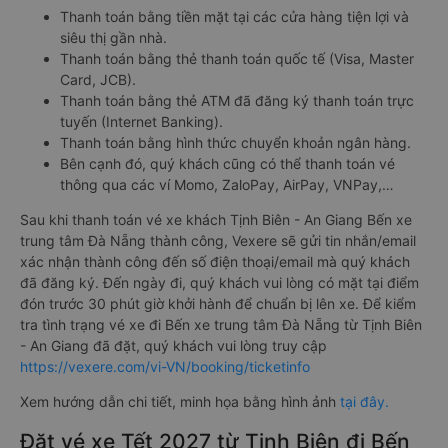
Thanh toán bằng tiền mặt tại các cửa hàng tiện lợi và
siêu thị gần nhà.
Thanh toán bằng thẻ thanh toán quốc tế (Visa, Master
Card, JCB).
Thanh toán bằng thẻ ATM đã đăng ký thanh toán trực
tuyến (Internet Banking).
Thanh toán bằng hình thức chuyển khoản ngân hàng.
Bên cạnh đó, quý khách cũng có thể thanh toán vé
thông qua các ví Momo, ZaloPay, AirPay, VNPay,…
Sau khi thanh toán vé xe khách Tịnh Biên - An Giang Bến xe
trung tâm Đà Nẵng thành công, Vexere sẽ gửi tin nhắn/email
xác nhận thành công đến số điện thoại/email mà quý khách
đã đăng ký. Đến ngày đi, quý khách vui lòng có mặt tại điểm
đón trước 30 phút giờ khởi hành để chuẩn bị lên xe. Để kiểm
tra tình trạng vé xe đi Bến xe trung tâm Đà Nẵng từ Tịnh Biên
- An Giang đã đặt, quý khách vui lòng truy cập
https://vexere.com/vi-VN/booking/ticketinfo
Xem hướng dẫn chi tiết, minh họa bằng hình ảnh
tại đây.
Đặt vé xe Tết 2027 từ Tịnh Biên đi Bến