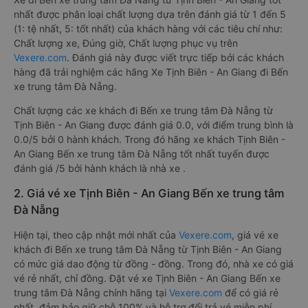
nhất được phân loại chất lượng dựa trên đánh giá từ 1 đến 5
(1: tệ nhất, 5: tốt nhất) của khách hàng với các tiêu chí như:
Chất lượng xe, Đúng giờ, Chất lượng phục vụ trên
Vexere.com
. Đánh giá này được viết trực tiếp bởi các khách
hàng đã trải nghiệm các hãng Xe Tịnh Biên - An Giang đi Bến
xe trung tâm Đà Nẵng.
Chất lượng các xe khách đi Bến xe trung tâm Đà Nẵng từ
Tịnh Biên - An Giang được đánh giá 0.0, với điểm trung bình là
0.0/5 bởi 0 hành khách. Trong đó hãng xe khách Tịnh Biên -
An Giang Bến xe trung tâm Đà Nẵng tốt nhất tuyến được
đánh giá /5 bởi hành khách là nhà xe .
2. Giá vé xe Tịnh Biên - An Giang Bến xe trung tâm
Đà Nẵng
Hiện tại, theo cập nhật mới nhất của
Vexere.com
, giá vé xe
khách đi Bến xe trung tâm Đà Nẵng từ Tịnh Biên - An Giang
có mức giá dao động từ đồng - đồng. Trong đó, nhà xe có giá
vé rẻ nhất, chỉ đồng. Đặt vé xe Tịnh Biên - An Giang Bến xe
trung tâm Đà Nẵng chính hãng tại
Vexere.com
để có giá rẻ
nhất, đảm bảo giữ chỗ 100% và hỗ trợ đổi trả vé miễn phí.