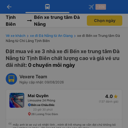
arrow_back
Tải app Vexere ngay!
Tải app Vexere
-30k
Mở app
Mở app
Nhận ưu đãi thành viên độc
-30k/ghế khi đặt vé máy bay qua
quyền
app
Tịnh
Bến xe trung tâm Đà
Chọn ngày
Biên
Nẵng
Vé xe khách
xe đi Đà Nẵng từ An Giang
xe đi Bến xe Trung tâm Đà
Nẵng từ Chi Lăng Tịnh Biên
Đặt mua vé xe 3 nhà xe đi Bến xe trung tâm Đà
Nẵng từ Tịnh Biên chất lượng cao và giá vé ưu
đãi nhất
: 0 chuyến mỗi ngày
Vexere Team
Ngày cập nhật: 09/08/2026
Mai Quyên
4.0
Limousine 24 Phòng
(137 đánh giá)
Bến xe Châu Đốc
23 giờ 30 phút
26 Lương Trúc Đàm
mấy anh lơ xe vui vẻ nhiệt tình , mình đi trễ nhưng xe vẫn đợi chứ không bỏ