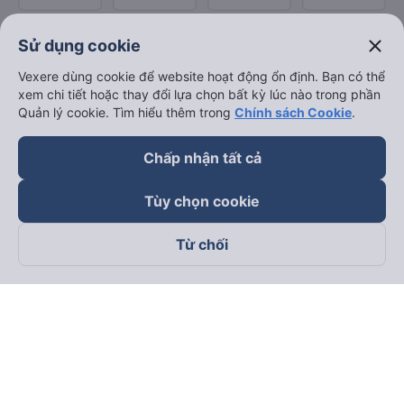
close
Sử dụng cookie
Vexere dùng cookie để website hoạt động ổn định. Bạn có thể
xem chi tiết hoặc thay đổi lựa chọn bất kỳ lúc nào trong phần
Quản lý cookie. Tìm hiểu thêm trong
Chính sách Cookie
.
Chấp nhận tất cả
Tùy chọn cookie
Từ chối
Theo dõi chúng tôi trên
Facebook
Tiktok
Youtube
Công ty TNHH Thương Mại Dịch Vụ Vexere