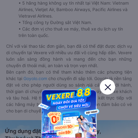
• 5 hãng hàng không uy tín nhất tại Việt Nam: Vietnam
Airlines, Vietjet Air, Bamboo Airways, Pacific Airlines và
Vietravel Airlines.
• Tổng công ty Đường sắt Việt Nam.
• Các đơn vị cho thuê xe máy, thuê xe du lịch uy tín
trên toàn quốc.
Chỉ với vài thao tác đơn giản, bạn đã có thể đặt được dịch vụ
di chuyển tại Vexere với nhiều ưu đãi vô cùng hấp dẫn. Vexere
luôn sẵn sàng đồng hành và mang đến cho bạn những
chuyến đi thoải mái, an toàn và trọn vẹn nhất.
Bên cạnh đó, bạn có thể tham khảo thêm các phương tiện
khác tại
Goyolo.com
cho chuyến đi sắp tới. Goyolo là nền tảng
đặt vé cho phép người dùng so sánh giá cả, giờ khởi hành,
thời gian di chuyển của nhiều phương tiện máy bay, xe khách
và tàu hoả. Hệ thống của Goyolo được liên kết trực tiếp với
các hãng máy bay, xe khách và tàu hoả, luôn đảm bảo có vé
cho bạn di chuyển.
Ứng dụng đặt vé Xe khách, Máy bay,