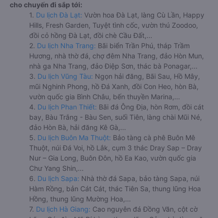
cho chuyến đi sắp tới:
1.
Du lịch Đà Lạt:
Vườn hoa Đà Lạt, làng Cù Lần, Happy
Hills, Fresh Garden, Tuyệt tình cốc, vườn thú Zoodoo,
đồi cỏ hồng Đà Lạt, đồi chè Cầu Đất,...
2.
Du lịch Nha Trang:
Bãi biển Trần Phú, tháp Trầm
Hương, nhà thờ đá, chợ đêm Nha Trang, đảo Hòn Mun,
nhà ga Nha Trang, đảo Điệp Sơn, thác bà Ponagar,...
3.
Du lịch Vũng Tàu:
Ngọn hải đăng, Bãi Sau, Hồ Mây,
mũi Nghinh Phong, hồ Đá Xanh, đồi Con Heo, hòn Bà,
vườn quốc gia Bình Châu, bến thuyền Marina,...
4.
Du lịch Phan Thiết:
Bãi đá Ông Địa, hòn Rơm, đồi cát
bay, Bàu Trắng - Bàu Sen, suối Tiên, làng chài Mũi Né,
đảo Hòn Bà, hải đăng Kê Gà,...
5.
Du lịch Buôn Ma Thuột:
Bảo tàng cà phê Buôn Mê
Thuột, núi Đá Voi, hồ Lắk, cụm 3 thác Dray Sap – Dray
Nur – Gia Long, Buôn Đôn, hồ Ea Kao, vườn quốc gia
Chư Yang Shin,...
6.
Du lịch Sapa:
Nhà thờ đá Sapa, bảo tàng Sapa, núi
Hàm Rồng, bản Cát Cát, thác Tiên Sa, thung lũng Hoa
Hồng, thung lũng Mường Hoa,...
7.
Du lịch Hà Giang:
Cao nguyên đá Đồng Văn, cột cờ