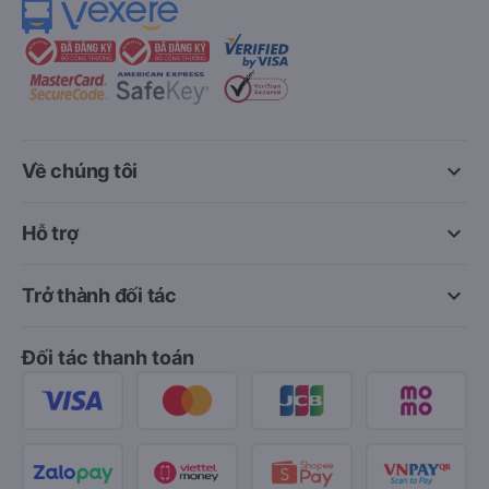
keyboard_arrow_down
Về chúng tôi
keyboard_arrow_down
Hỗ trợ
keyboard_arrow_down
Trở thành đối tác
Đối tác thanh toán