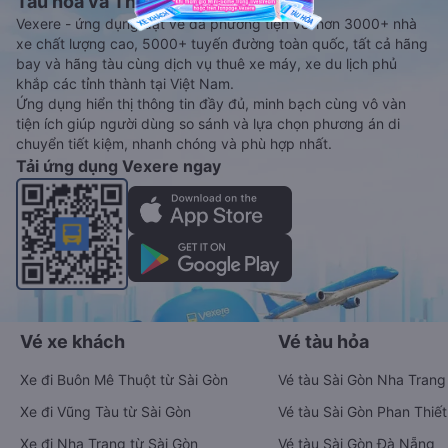
Tàu hoả và Thuê xe
Vexere - ứng dụng đặt vé đa phương tiện với hơn 3000+ nhà
xe chất lượng cao, 5000+ tuyến đường toàn quốc, tất cả hãng
bay và hãng tàu cùng dịch vụ thuê xe máy, xe du lịch phủ
khắp các tỉnh thành tại Việt Nam.
Ứng dụng hiển thị thông tin đầy đủ, minh bạch cùng vô vàn
tiện ích giúp người dùng so sánh và lựa chọn phương án di
chuyển tiết kiệm, nhanh chóng và phù hợp nhất.
Tải ứng dụng Vexere ngay
Vé xe khách
Vé tàu hỏa
Xe đi Buôn Mê Thuột từ Sài Gòn
Vé tàu Sài Gòn Nha Trang
Xe đi Vũng Tàu từ Sài Gòn
Vé tàu Sài Gòn Phan Thiết
Xe đi Nha Trang từ Sài Gòn
Vé tàu Sài Gòn Đà Nẵng