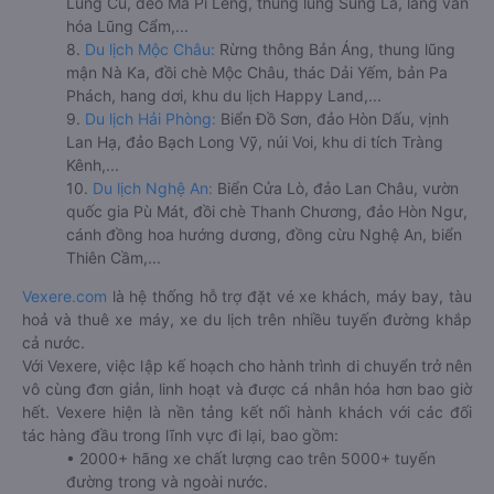
Lũng Cú, đèo Mã Pí Lèng, thung lũng Sủng Là, làng văn
hóa Lũng Cẩm,...
8.
Du lịch Mộc Châu:
Rừng thông Bản Áng, thung lũng
mận Nà Ka, đồi chè Mộc Châu, thác Dải Yếm, bản Pa
Phách, hang dơi, khu du lịch Happy Land,...
9.
Du lịch Hải Phòng:
Biển Đồ Sơn, đảo Hòn Dấu, vịnh
Lan Hạ, đảo Bạch Long Vỹ, núi Voi, khu di tích Tràng
Kênh,...
10.
Du lịch Nghệ An:
Biển Cửa Lò, đảo Lan Châu, vườn
quốc gia Pù Mát, đồi chè Thanh Chương, đảo Hòn Ngư,
cánh đồng hoa hướng dương, đồng cừu Nghệ An, biển
Thiên Cầm,...
Vexere.com
là hệ thống hỗ trợ đặt vé xe khách, máy bay, tàu
hoả và thuê xe máy, xe du lịch trên nhiều tuyến đường khắp
cả nước.
Với Vexere, việc lập kế hoạch cho hành trình di chuyển trở nên
vô cùng đơn giản, linh hoạt và được cá nhân hóa hơn bao giờ
hết. Vexere hiện là nền tảng kết nối hành khách với các đối
tác hàng đầu trong lĩnh vực đi lại, bao gồm:
• 2000+ hãng xe chất lượng cao trên 5000+ tuyến
đường trong và ngoài nước.