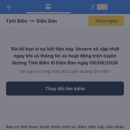
arrow_back
Tải app Vexere ngay!
Tải app Vexere
-30k
Mở app
Mở app
Nhận ưu đãi thành viên độc
-30k/ghế khi đặt vé máy bay qua
quyền
app
Tịnh Biên
Điện Bàn
Chọn ngày
Xin lỗi bạn vì sự bất tiện này. Vexere sẽ cập nhật
ngay khi có thông tin xe hoạt động trên tuyến
đường Tịnh Biên đi Điện Bàn ngày 08/08/2026
Xin bạn vui lòng thay đổi tuyến đường tìm kiếm
Thay đổi tìm kiếm
Bạn có thể tham khảo thêm một số điểm đến hấp dẫn khác