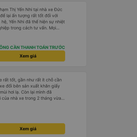
Phạm Thị Yến Nhi tại nhà xe Đức
ể lại ấn tượng rất tốt đối với
 hệ, Yến Nhi đã thể hiện sự nhiệt
ghiệp trong cách tư vấn. Mọi
rõ ràng, nhanh chóng, giúp
n chuyến xe phù hợp với nhu
ÔNG CẦN THANH TOÁN TRƯỚC
trong suốt quá trình đặt vé, từ
Xem giá
 tin đến nhắc nhở giờ xe chạy.
giúp khách hàng cảm thấy yên
 dụng dịch vụ của nhà xe Đức
 rất tốt, gần như rất ít chỗ cần
p của Yến Nhi đã góp phần nâng
 xe đổi bên sản xuất khăn giấy
g, đồng thời tạo dựng hình ảnh
mùi hơi lạ. Còn lại mình đã
ắt khách hàng. Đây thực sự là
i của nhà xe trong 2 tháng vừa
ợi trong lĩnh vực dịch vụ vận
àng thân thiện, quy trình phục vụ
hóng, đã giải quyết điểm nghẽn
đã phân vùng từng xe
Xem giá