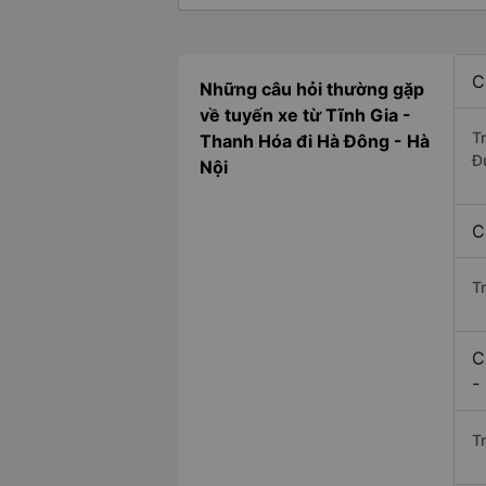
C
Những câu hỏi thường gặp
về tuyến xe từ Tĩnh Gia -
T
Thanh Hóa đi Hà Đông - Hà
Đ
Nội
C
T
C
-
Tr