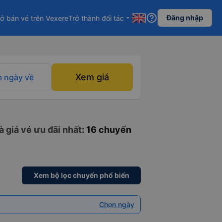
help_outline
Đăng nhập
ở bán vé trên Vexere
Trở thành đối tác
arrow_drop_down
Xem giá
 ngày về
 giá vé ưu đãi nhất
: 16 chuyến
Xem bộ lọc chuyến phổ biến
Chọn ngày