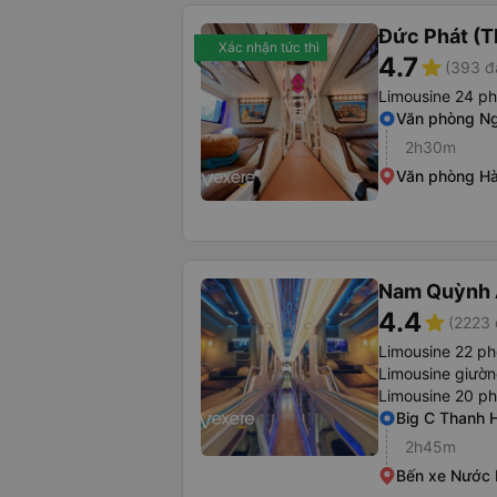
Đức Phát (T
Xác nhận tức thì
4.7
star
(393 đ
Limousine 24 p
Văn phòng Ng
2h30m
Văn phòng Hà
Nam Quỳnh
4.4
star
(2223 
Limousine 22 p
Limousine giườ
Limousine 20 p
Big C Thanh 
2h45m
Bến xe Nước