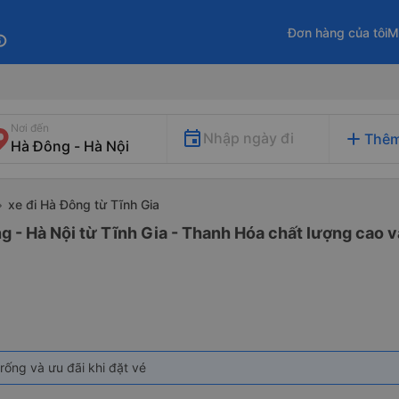
Đơn hàng của tôi
M
fo
Nơi đến
add
Nhập ngày đi
Thêm
xe đi Hà Đông từ Tĩnh Gia
g - Hà Nội từ Tĩnh Gia - Thanh Hóa chất lượng cao và
rống và ưu đãi khi đặt vé