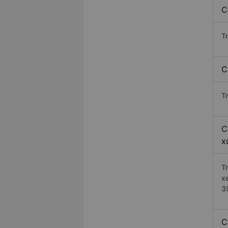
C
T
C
T
C
x
T
x
3
C