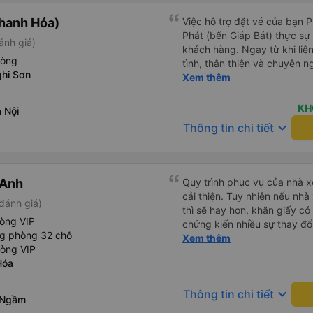
hanh Hóa)
Việc hỗ trợ đặt vé của bạn 
Phát (bến Giáp Bát) thực sự đ
ánh giá)
khách hàng. Ngay từ khi liên
hòng
tình, thân thiện và chuyên n
hi Sơn
thắc mắc đều được giải đáp 
Xem thêm
khách hàng dễ dàng lựa chọ
cầu của mình. Không chỉ dừng lại ở việc cung cấp thông tin,
KH
 Nội
Yến Nhi còn chủ động hỗ trợ 
keyboard_arrow_down
Thông tin chi tiết
việc giữ chỗ, xác nhận thông
Sự tận tâm và chu đáo này 
tâm và tin tưởng hơn khi sử
Phát. Thái độ làm việc nghiêm túc, trách nhiệm cùng phong
 Anh
Quy trình phục vụ của nhà xe
cách phục vụ chuyên nghiệ
cải thiện. Tuy nhiên nếu nhà
đánh giá)
cao chất lượng dịch vụ chun
thì sẽ hay hơn, khăn giấy có 
tích cực cho nhà xe trong m
hòng VIP
chứng kiến nhiều sự thay đổ
một tấm gương đáng khen ng
ng phòng 32 chỗ
rồi: tài xế và phụ xe ngày c
Xem thêm
tải hành khách.
hòng VIP
rõ ràng và phục vụ nhanh c
Hóa
trung chuyển ở Hà Nội khi 
keyboard_arrow_down
Thông tin chi tiết
 Ngầm