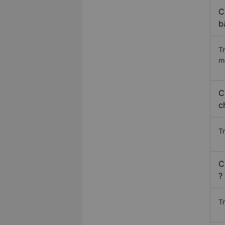
C
b
T
m
C
c
T
C
?
T