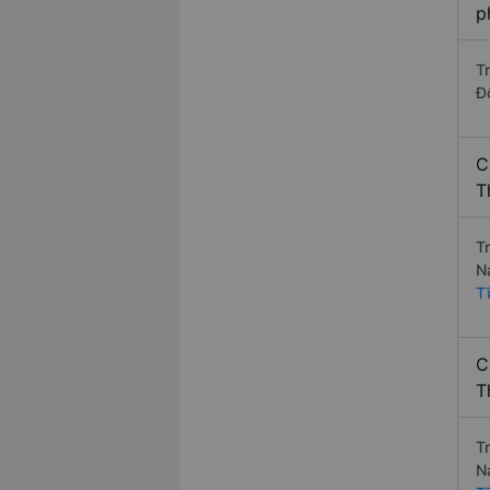
p
T
Đ
C
T
T
N
T
C
T
T
N