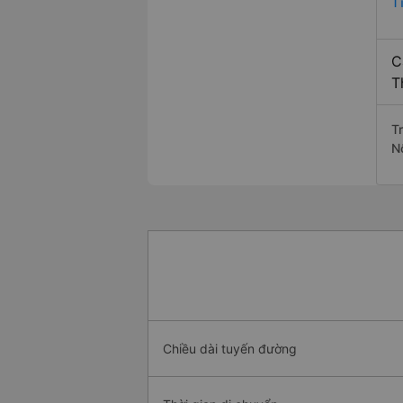
T
C
T
T
N
Chiều dài tuyến đường