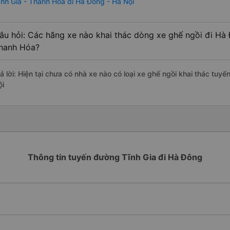
ĩnh Gia - Thanh Hóa đi Hà Đông - Hà Nội
âu hỏi: Các hãng xe nào khai thác dòng xe ghế ngồi đi Hà 
hanh Hóa?
rả lời: Hiện tại chưa có nhà xe nào có loại xe ghế ngồi khai thác tuy
ội
Thông tin tuyến đường Tĩnh Gia đi Hà Đông