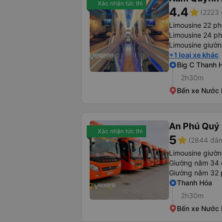
Xác nhận tức thì
4.4
star
(2223 
Limousine 22 p
Limousine 24 p
Limousine giườ
+1 loại xe khác
Big C Thanh 
2h30m
Bến xe Nước
An Phú Quý
Xác nhận tức thì
5
star
(2844 đán
Limousine giườ
Giường nằm 34 
Giường nằm 32
Thanh Hóa
2h30m
Bến xe Nước