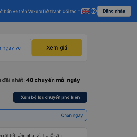
help_outline
Đăng nhập
ở bán vé trên Vexere
Trở thành đối tác
arrow_drop_down
Xem giá
 ngày về
 đãi nhất
: 40 chuyến mỗi ngày
Xem bộ lọc chuyến phổ biến
Chọn ngày
 rất tốt, gần như rất ít chỗ cần