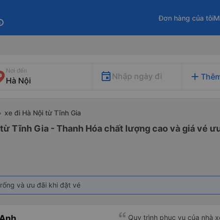
Đơn hàng của tôi
M
fo
Nơi đến
add
Nhập ngày đi
Thêm
xe đi Hà Nội từ Tĩnh Gia
 từ Tĩnh Gia - Thanh Hóa chất lượng cao và giá vé ưu
rống và ưu đãi khi đặt vé
 Anh
Quy trình phục vụ của nhà xe