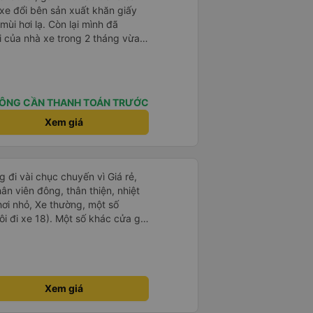
 xe đổi bên sản xuất khăn giấy
mùi hơi lạ. Còn lại mình đã
i của nhà xe trong 2 tháng vừa
àng thân thiện, quy trình phục vụ
hóng, đã giải quyết điểm nghẽn
đã phân vùng từng xe
ÔNG CẦN THANH TOÁN TRƯỚC
Xem giá
 đi vài chục chuyến vì Giá rẻ,
hân viên đông, thân thiện, nhiệt
hơi nhỏ, Xe thường, một số
i đi xe 18). Một số khác cửa gió
khá lạnh. Tuy nhiên, về lâu dài
ảm ơn nhà xe
Xem giá