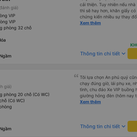
cải thiện. Tuy nhiên nếu nhà
đánh giá)
thì sẽ hay hơn, khăn giấy có 
hòng VIP
chứng kiến nhiều sự thay đổ
hòng VIP
rồi: tài xế và phụ xe ngày c
Xem thêm
ng phòng 32 chỗ
rõ ràng và phục vụ nhanh c
trung chuyển ở Hà Nội khi 
Hóa
KH
keyboard_arrow_down
Thông tin chi tiết
 Ngầm
Tôi lựa chọn An phú quý cũng
chạy đúng giờ, lái phụ xe, n
h giá)
tình, chu đáo Xe VIP buồng 
ng phòng 20 chỗ (Có WC)
giường hỏng đèn (hôm nay tô
chỗ (Có WC)
điều hoà (cửa cuộn) nút kẹt, 
Xem thêm
 phòng
tôi vẫn chọn An Phú Quý. C
keyboard_arrow_down
Thông tin chi tiết
 Ngầm