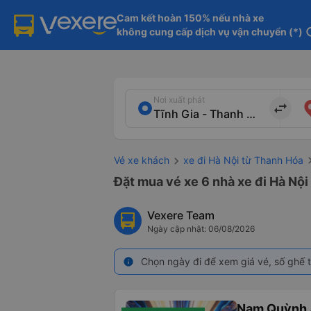
Cam kết hoàn 150% nếu nhà xe

không cung cấp dịch vụ vận chuyển (*)
in
Nơi xuất phát
import_export
Vé xe khách
xe đi Hà Nội từ Thanh Hóa
Đặt mua vé xe 6 nhà xe đi Hà Nội
Vexere Team
Ngày cập nhật: 06/08/2026
Chọn ngày đi để xem giá vé, số ghế t
info
Nam Quỳnh