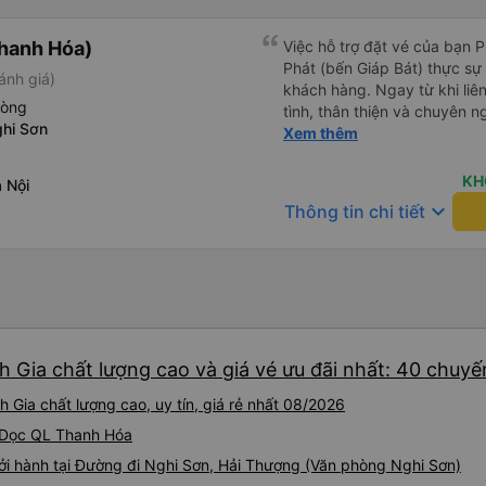
hanh Hóa)
Việc hỗ trợ đặt vé của bạn 
Phát (bến Giáp Bát) thực sự đ
ánh giá)
khách hàng. Ngay từ khi liên
hòng
tình, thân thiện và chuyên n
hi Sơn
thắc mắc đều được giải đáp 
Xem thêm
khách hàng dễ dàng lựa chọ
cầu của mình. Không chỉ dừng lại ở việc cung cấp thông tin,
KH
 Nội
Yến Nhi còn chủ động hỗ trợ 
keyboard_arrow_down
Thông tin chi tiết
việc giữ chỗ, xác nhận thông
Sự tận tâm và chu đáo này 
tâm và tin tưởng hơn khi sử
Phát. Thái độ làm việc nghiêm túc, trách nhiệm cùng phong
cách phục vụ chuyên nghiệ
cao chất lượng dịch vụ chun
tích cực cho nhà xe trong m
h Gia chất lượng cao và giá vé ưu đãi nhất: 40 chuyế
một tấm gương đáng khen ng
tải hành khách.
 Gia chất lượng cao, uy tín, giá rẻ nhất 08/2026
i Dọc QL Thanh Hóa
ởi hành tại Đường đi Nghi Sơn, Hải Thượng (Văn phòng Nghi Sơn)