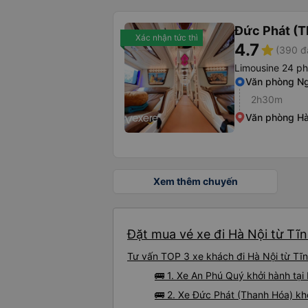
Đức Phát (T
Xác nhận tức thì
4.7
star
(390 đ
Limousine 24 p
Văn phòng Ng
2h30m
Văn phòng Hà
Xem thêm chuyến
Đặt mua vé xe đi Hà Nội từ Tĩn
Tư vấn TOP 3 xe khách đi Hà Nội từ Tĩnh
🚌 1. Xe An Phú Quý khởi hành tạ
🚌 2. Xe Đức Phát (Thanh Hóa) kh