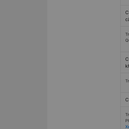
C
c
T
Q
C
k
T
C
T
P
X