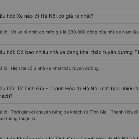
âu hỏi: Xe nào đi Hà Nội có giá rẻ nhất?
rả lời: Vé xe rẻ nhất có mức giá là 280.000 đồng của nhà xe Nam Q
âu hỏi: Có bao nhiêu nhà xe đang khai thác tuyến đường Tĩ
ả lời: Hiện tại có 3 nhà xe khai thác tuyến đường.
âu hỏi: Từ Tĩnh Gia - Thanh Hóa đi Hà Nội mất bao nhiêu t
hách?
rả lời: Thời gian di chuyển bằng xe khách từ Tĩnh Gia - Thanh Hóa đ
ao thông thuận lợi.
âu hỏi: Khoảng cách từ Tĩnh Gia - Thanh Hóa đi Hà Nội là 