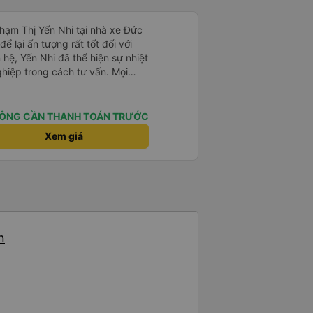
Phạm Thị Yến Nhi tại nhà xe Đức
ể lại ấn tượng rất tốt đối với
 hệ, Yến Nhi đã thể hiện sự nhiệt
ghiệp trong cách tư vấn. Mọi
rõ ràng, nhanh chóng, giúp
n chuyến xe phù hợp với nhu
ÔNG CẦN THANH TOÁN TRƯỚC
trong suốt quá trình đặt vé, từ
Xem giá
 tin đến nhắc nhở giờ xe chạy.
giúp khách hàng cảm thấy yên
 dụng dịch vụ của nhà xe Đức
p của Yến Nhi đã góp phần nâng
g, đồng thời tạo dựng hình ảnh
ắt khách hàng. Đây thực sự là
n
ợi trong lĩnh vực dịch vụ vận