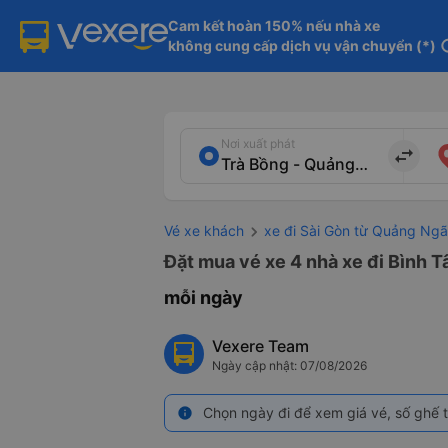
Cam kết hoàn 150% nếu nhà xe

không cung cấp dịch vụ vận chuyển (*)
in
Nơi xuất phát
import_export
Vé xe khách
xe đi Sài Gòn từ Quảng Ngã
Đặt mua vé xe 4 nhà xe đi Bình T
mỗi ngày
Vexere Team
Ngày cập nhật: 07/08/2026
Chọn ngày đi để xem giá vé, số ghế t
info