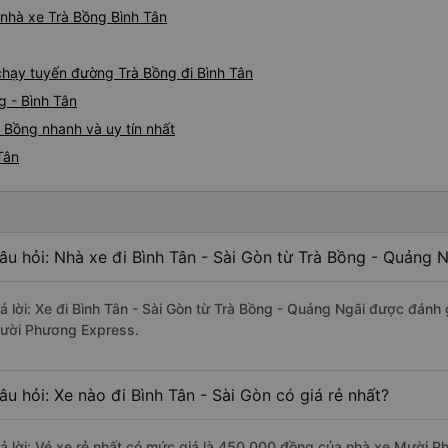
á nhà xe Trà Bồng Bình Tân
 chạy tuyến đường Trà Bồng đi Bình Tân
g - Bình Tân
 Bồng nhanh và uy tín nhất
Tân
âu hỏi: Nhà xe đi Bình Tân - Sài Gòn từ Trà Bồng - Quảng 
rả lời: Xe đi Bình Tân - Sài Gòn từ Trà Bồng - Quảng Ngãi được đánh 
ười Phương Express.
âu hỏi: Xe nào đi Bình Tân - Sài Gòn có giá rẻ nhất?
rả lời: Vé xe rẻ nhất có mức giá là 450.000 đồng của nhà xe Mười 