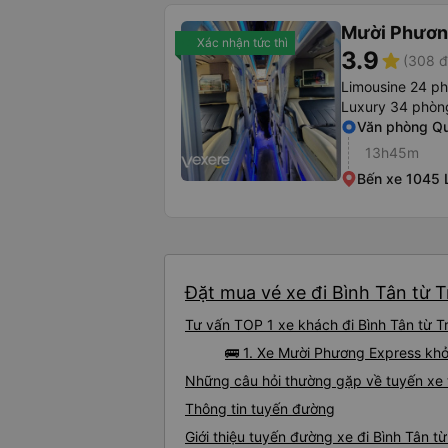
Mười Phươn
Xác nhận tức thì
3.9
star
(308 đ
Limousine 24 ph
Luxury 34 phòn
Văn phòng Q
13h45m
Bến xe 1045 
Đặt mua vé xe đi Bình Tân từ T
Tư vấn TOP 1 xe khách đi Bình Tân từ Tr
🚌 1. Xe Mười Phương Express kh
Những câu hỏi thường gặp về tuyến xe t
Thông tin tuyến đường
Giới thiệu tuyến đường xe đi Bình Tân t