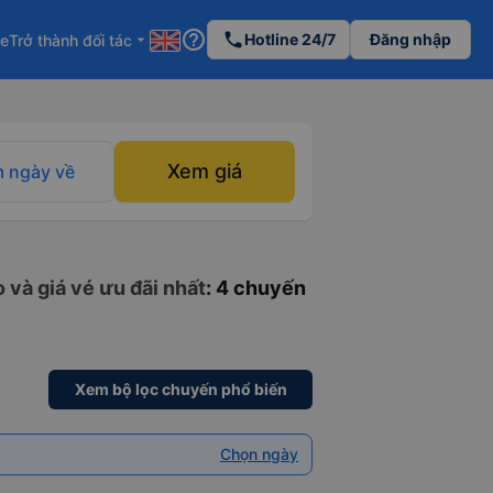
help_outline
phone
Hotline 24/7
Đăng nhập
re
Trở thành đối tác
arrow_drop_down
Xem giá
 ngày về
 và giá vé ưu đãi nhất
: 4 chuyến
Xem bộ lọc chuyến phổ biến
Chọn ngày