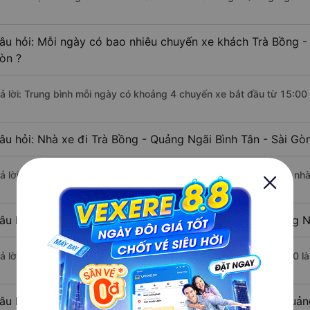
âu hỏi: Mỗi ngày có bao nhiêu chuyến xe khách Trà Bồng - 
òn ?
rả lời: Trung bình mỗi ngày có khoảng 4 chuyến xe bắt đầu từ 15:00
âu hỏi: Nhà xe đi Trà Bồng - Quảng Ngãi Bình Tân - Sài Gò
rả lời: Chuyến xe có giờ xuất phát sớm nhất vào lúc 15:00 là của n
âu hỏi: Nhà xe đi Bình Tân - Sài Gòn từ Trà Bồng - Quảng N
rả lời: Chuyến xe có giờ xuất phát trễ (muộn) nhất là vào lúc 18:30
âu hỏi: Review xe đi Bình Tân - Sài Gòn từ Trà Bồng - Quản