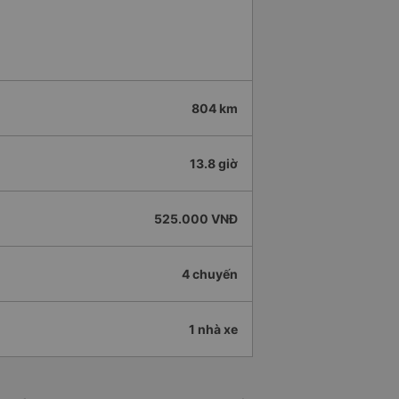
804 km
13.8 giờ
525.000 VNĐ
4 chuyến
1 nhà xe