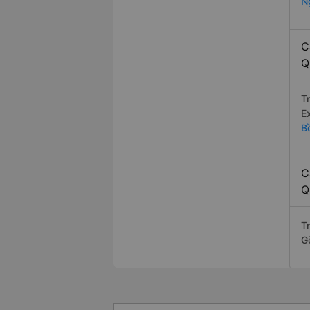
N
C
Q
T
E
B
C
Q
Tr
G