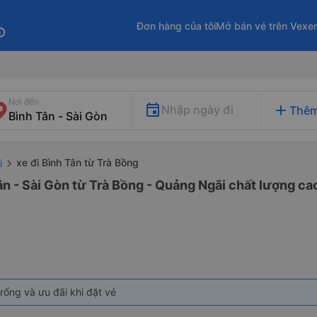
Đơn hàng của tôi
Mở bán vé trên Vexe
fo
Nơi đến
add
Nhập ngày đi
Thêm
xe đi Bình Tân từ Trà Bồng
i
ân - Sài Gòn từ Trà Bồng - Quảng Ngãi chất lượng cao
rống và ưu đãi khi đặt vé