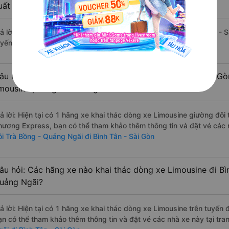
uất sắc, cao cấp nhất?
rả lời: Tạm thời chưa đủ review để đánh giá có nhà xe đi Bình Tân -
uyến đường này có chất lượng xuất sắc.
âu hỏi: Có loại xe Trà Bồng - Quảng Ngãi Bình Tân - Sài Gò
imousine phòng đôi không?
rả lời: Hiện tại có 1 hãng xe khai thác dòng xe Limousine giường đôi
hương Express, bạn có thể tham khảo thêm thông tin và đặt vé các n
ôi Trà Bồng - Quảng Ngãi đi Bình Tân - Sài Gòn
âu hỏi: Các hãng xe nào khai thác dòng xe Limousine đi Bì
uảng Ngãi?
rả lời: Hiện tại có 1 hãng xe khai thác dòng xe Limousine trên tuyế
ạn có thể tham khảo thêm thông tin và đặt vé các nhà xe này tại tra