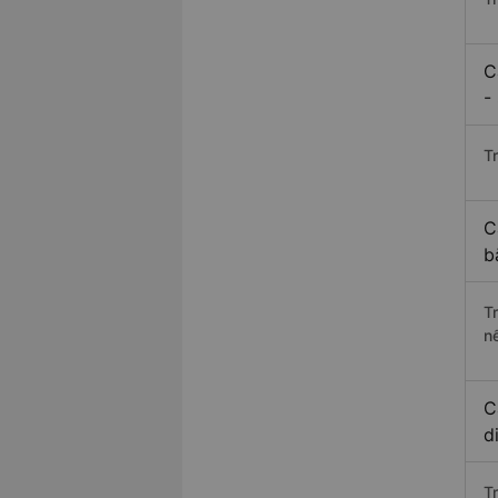
C
-
Tr
C
b
T
n
C
d
T