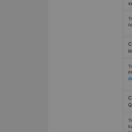
x
T
t
C
l
T
P
đ
C
Q
T
b