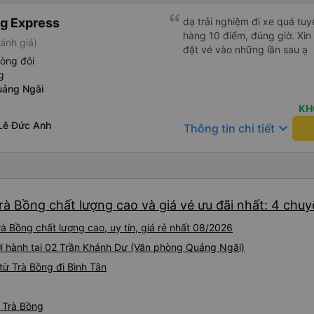
g Express
dạ trải nghiệm đi xe quá tuy
hàng 10 điểm, đúng giờ. Xin
ánh giá)
đặt vé vào những lần sau ạ
òng đôi
g
uảng Ngãi
KH
Lê Đức Anh
keyboard_arrow_down
Thông tin chi tiết
rà Bồng chất lượng cao và giá vé ưu đãi nhất: 4 chu
à Bồng chất lượng cao, uy tín, giá rẻ nhất 08/2026
ởi hành tại 02 Trần Khánh Dư (Văn phòng Quảng Ngãi)
ừ Trà Bồng đi Bình Tân
ừ Trà Bồng