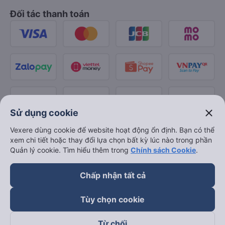
Đối tác thanh toán
close
Sử dụng cookie
Vexere dùng cookie để website hoạt động ổn định. Bạn có thể
xem chi tiết hoặc thay đổi lựa chọn bất kỳ lúc nào trong phần
Quản lý cookie. Tìm hiểu thêm trong
Chính sách Cookie
.
Chấp nhận tất cả
Tùy chọn cookie
Từ chối