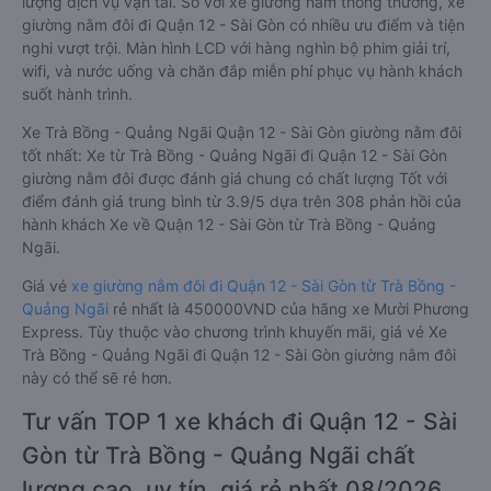
lượng dịch vụ vận tải. So với xe giường nằm thông thường, xe
giường nằm đôi đi Quận 12 - Sài Gòn có nhiều ưu điểm và tiện
nghi vượt trội. Màn hình LCD với hàng nghìn bộ phim giải trí,
wifi, và nước uống và chăn đắp miễn phí phục vụ hành khách
suốt hành trình.
Xe Trà Bồng - Quảng Ngãi Quận 12 - Sài Gòn giường nằm đôi
tốt nhất: Xe từ Trà Bồng - Quảng Ngãi đi Quận 12 - Sài Gòn
giường nằm đôi được đánh giá chung có chất lượng Tốt với
điểm đánh giá trung bình từ 3.9/5 dựa trên 308 phản hồi của
hành khách Xe về Quận 12 - Sài Gòn từ Trà Bồng - Quảng
Ngãi.
Giá vé
xe giường nằm đôi đi Quận 12 - Sài Gòn từ Trà Bồng -
Quảng Ngãi
rẻ nhất là 450000VND của hãng xe Mười Phương
Express. Tùy thuộc vào chương trình khuyến mãi, giá vé Xe
Trà Bồng - Quảng Ngãi đi Quận 12 - Sài Gòn giường nằm đôi
này có thể sẽ rẻ hơn.
Tư vấn TOP 1 xe khách đi Quận 12 - Sài
Gòn từ Trà Bồng - Quảng Ngãi chất
lượng cao, uy tín, giá rẻ nhất 08/2026