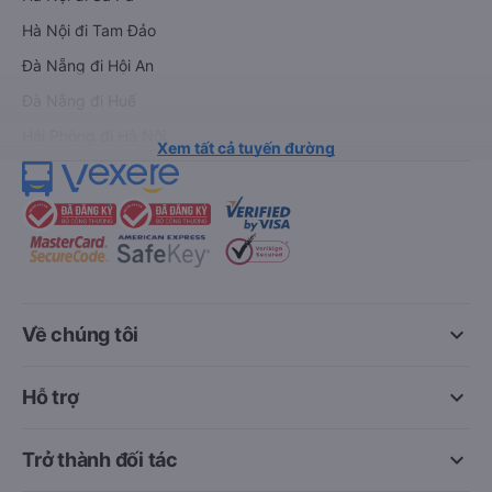
Hà Nội đi Tam Đảo
Đà Nẵng đi Hội An
Đà Nẵng đi Huế
Hải Phòng đi Hà Nội
Xem tất cả tuyến đường
keyboard_arrow_down
Về chúng tôi
keyboard_arrow_down
Hỗ trợ
keyboard_arrow_down
Trở thành đối tác