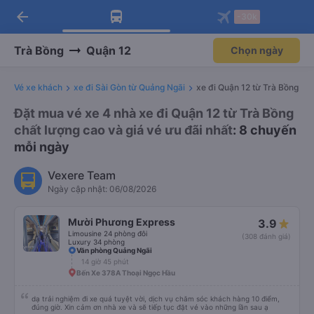
arrow_back
Tải app Vexere ngay!
Tải app Vexere
-30k
Mở app
Mở app
Nhận ưu đãi thành viên độc
-30k/ghế khi đặt vé máy bay qua
quyền
app
Trà Bồng
Quận 12
Chọn ngày
Vé xe khách
xe đi Sài Gòn từ Quảng Ngãi
xe đi Quận 12 từ Trà Bồng
Đặt mua vé xe 4 nhà xe đi Quận 12 từ Trà Bồng
chất lượng cao và giá vé ưu đãi nhất
: 8 chuyến
mỗi ngày
Vexere Team
Ngày cập nhật: 06/08/2026
Mười Phương Express
3.9
Limousine 24 phòng đôi
(308 đánh giá)
Luxury 34 phòng
Văn phòng Quảng Ngãi
14 giờ 45 phút
Bến Xe 378A Thoại Ngọc Hầu
dạ trải nghiệm đi xe quá tuyệt vời, dịch vụ chăm sóc khách hàng 10 điểm,
đúng giờ. Xin cảm ơn nhà xe và sẽ tiếp tục đặt vé vào những lần sau ạ