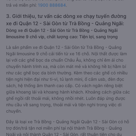
trả vé miễn phí:
1900 888684
.
3. Giới thiệu, tư vấn các dòng xe chạy tuyến đường
xe đi Quận 12 - Sài Gòn từ Trà Bồng - Quảng Ngãi:
Dòng xe đi Quận 12 - Sài Gòn từ Trà Bồng - Quảng Ngãi
limousine 9 chỗ vip, chất lượng cao: Tiện lợi, sang trọng
Là sản phẩm xe đi Quận 12 - Sài Gòn từ Trà Bồng - Quảng
Ngãi limousine 9 chỗ cải tiến từ xe 16 chỗ. Nội thất được làm
lại với các ghế bọc da chuẩn Châu Âu, không chỉ êm ái cho
chuyến hành trình xa, mà còn mát mẻ và không hề bị hầm bí
như các ghế bọc da bình thường. Kèm theo các ghế có nhiều
tiện nghi hiện đại như ti-vi, tủ lạnh mini, ổ cắm usb, đèn đọc
sách, hệ thống âm thanh cao cấp. Có vách ngăn riêng biệt
giữa khoang lái và khoang hành khách. Khoảng cách giữa các
ghế ngồi rất thoải mái, không nhồi nhét. Luôn đáp ứng được
nhu cầu về sang trọng, thoải mái và tiện nghi trong việc di
chuyển.
Đây là loại xe Trà Bồng - Quảng Ngãi Quận 12 - Sài Gòn có hỗ
trợ đón/trả tận nơi miễn phí tại nội thành Trà Bồng - Quảng
Ngãi và nội thành Quận 12 - Sài Gòn, rất thuận tiện cho du