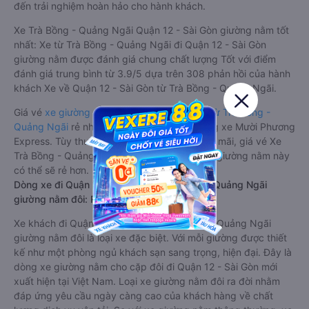
đến trải nghiệm hoàn hảo cho hành khách.
Xe Trà Bồng - Quảng Ngãi Quận 12 - Sài Gòn giường nằm tốt
nhất: Xe từ Trà Bồng - Quảng Ngãi đi Quận 12 - Sài Gòn
giường nằm được đánh giá chung chất lượng Tốt với điểm
đánh giá trung bình từ 3.9/5 dựa trên 308 phản hồi của hành
khách Xe về Quận 12 - Sài Gòn từ Trà Bồng - Quảng Ngãi.
Giá vé
xe giường nằm đi Quận 12 - Sài Gòn từ Trà Bồng -
Quảng Ngãi
rẻ nhất là 450000VND của hãng xe Mười Phương
Express. Tùy thuộc vào chương trình khuyến mãi, giá vé Xe
Trà Bồng - Quảng Ngãi đi Quận 12 - Sài Gòn giường nằm này
có thể sẽ rẻ hơn.
Dòng xe đi Quận 12 - Sài Gòn từ Trà Bồng - Quảng Ngãi
giường nằm đôi: Riêng tư, đầy đủ tiện nghi
Xe khách đi Quận 12 - Sài Gòn từ Trà Bồng - Quảng Ngãi
giường nằm đôi là loại xe đặc biệt. Với mỗi giường được thiết
kế như một phòng ngủ khách sạn sang trọng, hiện đại. Đây là
dòng xe giường nằm cho cặp đôi đi Quận 12 - Sài Gòn mới
xuất hiện tại Việt Nam. Loại xe giường nằm đôi ra đời nhằm
đáp ứng yêu cầu ngày càng cao của khách hàng về chất