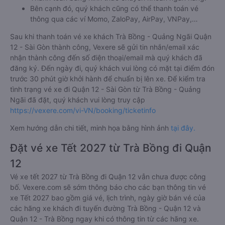
Bên cạnh đó, quý khách cũng có thể thanh toán vé
thông qua các ví Momo, ZaloPay, AirPay, VNPay,…
Sau khi thanh toán vé xe khách Trà Bồng - Quảng Ngãi Quận
12 - Sài Gòn thành công, Vexere sẽ gửi tin nhắn/email xác
nhận thành công đến số điện thoại/email mà quý khách đã
đăng ký. Đến ngày đi, quý khách vui lòng có mặt tại điểm đón
trước 30 phút giờ khởi hành để chuẩn bị lên xe. Để kiểm tra
tình trạng vé xe đi Quận 12 - Sài Gòn từ Trà Bồng - Quảng
Ngãi đã đặt, quý khách vui lòng truy cập
https://vexere.com/vi-VN/booking/ticketinfo
Xem hướng dẫn chi tiết, minh họa bằng hình ảnh
tại đây.
Đặt vé xe Tết 2027 từ Trà Bồng đi Quận
12
Vé xe tết 2027 từ Trà Bồng đi Quận 12 vẫn chưa được công
bố. Vexere.com sẽ sớm thông báo cho các bạn thông tin vé
xe Tết 2027 bao gồm giá vé, lịch trình, ngày giờ bán vé của
các hãng xe khách đi tuyến đường Trà Bồng - Quận 12 và
Quận 12 - Trà Bồng ngay khi có thông tin từ các hãng xe.