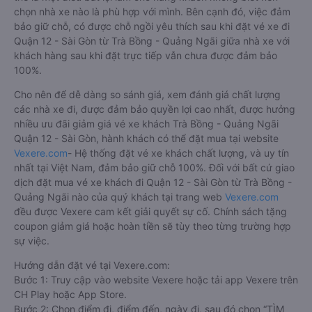
chọn nhà xe nào là phù hợp với mình. Bên cạnh đó, việc đảm
bảo giữ chỗ, có được chỗ ngồi yêu thích sau khi đặt vé xe đi
Quận 12 - Sài Gòn từ Trà Bồng - Quảng Ngãi giữa nhà xe với
khách hàng sau khi đặt trực tiếp vẫn chưa được đảm bảo
100%.
Cho nên để dễ dàng so sánh giá, xem đánh giá chất lượng
các nhà xe đi, được đảm bảo quyền lợi cao nhất, được hưởng
nhiều ưu đãi giảm giá vé xe khách Trà Bồng - Quảng Ngãi
Quận 12 - Sài Gòn, hành khách có thể đặt mua tại website
Vexere.com
- Hệ thống đặt vé xe khách chất lượng, và uy tín
nhất tại Việt Nam, đảm bảo giữ chỗ 100%. Đối với bất cứ giao
dịch đặt mua vé xe khách đi Quận 12 - Sài Gòn từ Trà Bồng -
Quảng Ngãi nào của quý khách tại trang web
Vexere.com
đều được Vexere cam kết giải quyết sự cố. Chính sách tặng
coupon giảm giá hoặc hoàn tiền sẽ tùy theo từng trường hợp
sự việc.
Hướng dẫn đặt vé tại Vexere.com:
Bước 1: Truy cập vào website Vexere hoặc tải app Vexere trên
CH Play hoặc App Store.
Bước 2: Chọn điểm đi, điểm đến, ngày đi, sau đó chọn “TÌM