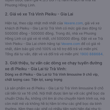
Phương Hồng Linh.
2. Giá vé xe Trà Vinh Pleiku - Gia Lai
Hiện tại, theo cập nhật mới nhất của
Vexere.com
, giá vé xe
khách đi Pleiku - Gia Lai từ Trà Vinh có mức giá dao động từ
500000 đồng - 500000 đồng. Trong đó, nhà xe Phương
Hồng Linh có giá vé rẻ nhất, chỉ 500000 đồng. Đặt vé xe Trà
Vinh Pleiku - Gia Lai chính hãng tại
Vexere.com
để có giá rẻ
nhất, đảm bảo giữ chỗ 100% và hỗ trợ đổi trả vé miễn phí.
Tổng đài tư vấn, đặt vé và đổi trả vé miễn phí:
1900 888684
.
3. Giới thiệu, tư vấn các dòng xe chạy tuyến đường
xe đi Pleiku - Gia Lai từ Trà Vinh:
Dòng xe đi Pleiku - Gia Lai từ Trà Vinh limousine 9 chỗ vip,
chất lượng cao: Tiện lợi, sang trọng
Là sản phẩm xe đi Pleiku - Gia Lai từ Trà Vinh limousine 9 chỗ
cải tiến từ xe 16 chỗ. Nội thất được làm lại với các ghế bọc da
chuẩn Châu Âu, không chỉ êm ái cho chuyến hành trình xa, mà
còn mát mẻ và không hề bị hầm bí như các ghế bọc da bình
thường. Kèm theo các ghế có nhiều tiện nghi hiện đại như ti-