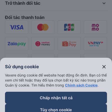
keyboard_arrow_down
Trở thành đối tác
Đối tác thanh toán
close
Sử dụng cookie
Vexere dùng cookie để website hoạt động ổn định. Bạn có thể
xem chi tiết hoặc thay đổi lựa chọn bất kỳ lúc nào trong phần
Quản lý cookie. Tìm hiểu thêm trong
Chính sách Cookie
.
Chấp nhận tất cả
Tùy chọn cookie