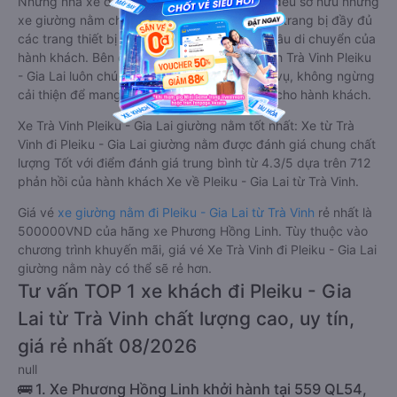
Những nhà xe đi Pleiku - Gia Lai từ Trà Vinh đều sở hữu những
xe giường nằm chất lượng cao. Trên xe được trang bị đầy đủ
các trang thiết bị hiện đại phục vụ cho nhu cầu di chuyển của
hành khách. Bên cạnh đó, các hãng xe khách Trà Vinh Pleiku
- Gia Lai luôn chú trọng đến chất lượng dịch vụ, không ngừng
cải thiện để mang đến trải nghiệm hoàn hảo cho hành khách.
Xe Trà Vinh Pleiku - Gia Lai giường nằm tốt nhất: Xe từ Trà
Vinh đi Pleiku - Gia Lai giường nằm được đánh giá chung chất
lượng Tốt với điểm đánh giá trung bình từ 4.3/5 dựa trên 712
phản hồi của hành khách Xe về Pleiku - Gia Lai từ Trà Vinh.
Giá vé
xe giường nằm đi Pleiku - Gia Lai từ Trà Vinh
rẻ nhất là
500000VND của hãng xe Phương Hồng Linh. Tùy thuộc vào
chương trình khuyến mãi, giá vé Xe Trà Vinh đi Pleiku - Gia Lai
giường nằm này có thể sẽ rẻ hơn.
Tư vấn TOP 1 xe khách đi Pleiku - Gia
Lai từ Trà Vinh chất lượng cao, uy tín,
giá rẻ nhất 08/2026
null
🚌 1. Xe Phương Hồng Linh khởi hành tại 559 QL54,