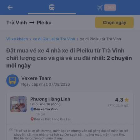
arrow_back
Tải app Vexere ngay!
Tải app Vexere
-30k
Mở app
Mở app
Nhận ưu đãi thành viên độc
-30k/ghế khi đặt vé máy bay qua
quyền
app
Trà Vinh
Pleiku
Chọn ngày
Vé xe khách
xe đi Gia Lai từ Trà Vinh
xe đi Pleiku từ Trà Vinh
Đặt mua vé xe 4 nhà xe đi Pleiku từ Trà Vinh
chất lượng cao và giá vé ưu đãi nhất
: 2 chuyến
mỗi ngày
Vexere Team
Ngày cập nhật: 07/08/2026
Phương Hồng Linh
4.3
Limousine 36 phòng
(714 đánh giá)
Bến xe Trà Vinh
16 giờ
Bến xe Đức Long Gia Lai
Tài xế và lơ xe dễ thương, mình kẹt xe nhưng vẫn cố gắng đợi để mình ko trễ
chuyến, rất nhẹ nhàng và lịch sự. Xe sạch sẽ, thoáng mát, mền thơm tho.
Rất hài lòng trong chuyến đi này