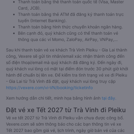
Thanh toán bằng thẻ thanh toán quốc tế (Visa, Master
Card, JCB).
Thanh toán bằng thẻ ATM đã đăng ký thanh toán trực
tuyến (Internet Banking).
Thanh toán bằng hình thức chuyển khoản ngân hàng.
Bên cạnh đó, quý khách cũng có thể thanh toán vé
thông qua các ví Momo, ZaloPay, AirPay, VNPay,…
Sau khi thanh toán vé xe khách Trà Vinh Pleiku - Gia Lai thành
công, Vexere sẽ gửi tin nhắn/email xác nhận thành công đến
số điện thoại/email mà quý khách đã đăng ký. Đến ngày đi,
quý khách vui lòng có mặt tại điểm đón trước 30 phút giờ khởi
hành để chuẩn bị lên xe. Để kiểm tra tình trạng vé xe đi Pleiku
- Gia Lai từ Trà Vinh đã đặt, quý khách vui lòng truy cập
https://vexere.com/vi-VN/booking/ticketinfo
Xem hướng dẫn chi tiết, minh họa bằng hình ảnh
tại đây.
Đặt vé xe Tết 2027 từ Trà Vinh đi Pleiku
Vé xe tết 2027 từ Trà Vinh đi Pleiku vẫn chưa được công bố.
Vexere.com sẽ sớm thông báo cho các bạn thông tin vé xe
Tết 2027 bao gồm giá vé, lịch trình, ngày giờ bán vé của các