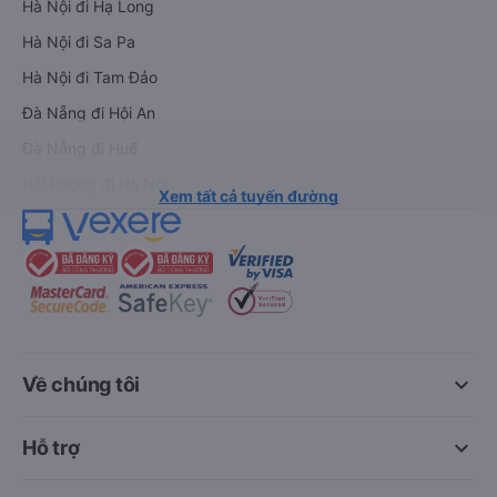
Hà Nội đi Hạ Long
Hà Nội đi Sa Pa
Hà Nội đi Tam Đảo
Đà Nẵng đi Hội An
Đà Nẵng đi Huế
Hải Phòng đi Hà Nội
Xem tất cả tuyến đường
keyboard_arrow_down
Về chúng tôi
keyboard_arrow_down
Hỗ trợ