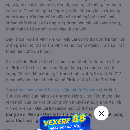
vi, tủ lạnh mini, ổ cắm usb, đèn đọc sách, hệ thống âm thanh
cao cấp. Có vách ngăn riêng biệt giữa khoang lái và khoang
hành khách. Khoảng cách giữa các ghế ngồi rất thoải mái,
không nhồi nhét. Luôn đáp ứng được nhu cầu về sang trọng,
thoải mái và tiện nghi trong việc di chuyển.
Đây là loại xe Trà Vinh Pleiku - Gia Lai có hỗ trợ đón/trả tận nơi
miễn phí tại nội thành Trà Vinh và nội thành Pleiku - Gia Lai, rất
thuận tiện cho du khách.
Xe Trà Vinh Pleiku - Gia Lai limousine tốt nhất: Xe từ Trà Vinh
đi Pleiku - Gia Lai limousine được đánh giá chung có chất
lượng Tốt với điểm đánh giá trung bình từ 4.3/5 dựa trên 712
phản hồi của hành khách Xe về Pleiku - Gia Lai từ Trà Vinh.
Giá vé
xe limousine đi Pleiku - Gia Lai từ Trà Vinh
rẻ nhất là
500000VND của hãng xe Phương Hồng Linh. Tùy thuộc vào
vị trí ngồi của bạn và chương trình khuyến mãi, giá vé Xe Trà
Vinh đi Pleiku - Gia Lai limousine này có thể sẽ rẻ hơn
Dòng xe đi Pleiku - Gia Lai từ Trà Vinh giường nằm chất lượng
cao: Thoải mái, giá cả tốt nhất