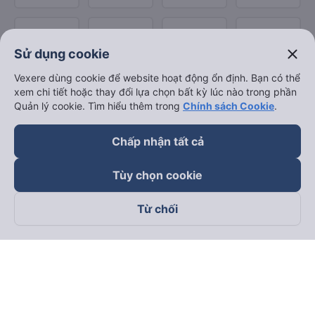
close
Sử dụng cookie
Vexere dùng cookie để website hoạt động ổn định. Bạn có thể
xem chi tiết hoặc thay đổi lựa chọn bất kỳ lúc nào trong phần
Quản lý cookie. Tìm hiểu thêm trong
Chính sách Cookie
.
Chấp nhận tất cả
Tùy chọn cookie
Từ chối
Theo dõi chúng tôi trên
Facebook
Tiktok
Youtube
Công ty TNHH Thương Mại Dịch Vụ Vexere