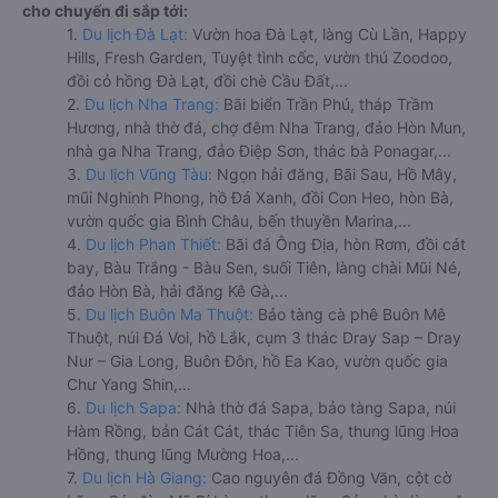
cho chuyến đi sắp tới:
1.
Du lịch Đà Lạt:
Vườn hoa Đà Lạt, làng Cù Lần, Happy
Hills, Fresh Garden, Tuyệt tình cốc, vườn thú Zoodoo,
đồi cỏ hồng Đà Lạt, đồi chè Cầu Đất,...
2.
Du lịch Nha Trang:
Bãi biển Trần Phú, tháp Trầm
Hương, nhà thờ đá, chợ đêm Nha Trang, đảo Hòn Mun,
nhà ga Nha Trang, đảo Điệp Sơn, thác bà Ponagar,...
3.
Du lịch Vũng Tàu:
Ngọn hải đăng, Bãi Sau, Hồ Mây,
mũi Nghinh Phong, hồ Đá Xanh, đồi Con Heo, hòn Bà,
vườn quốc gia Bình Châu, bến thuyền Marina,...
4.
Du lịch Phan Thiết:
Bãi đá Ông Địa, hòn Rơm, đồi cát
bay, Bàu Trắng - Bàu Sen, suối Tiên, làng chài Mũi Né,
đảo Hòn Bà, hải đăng Kê Gà,...
5.
Du lịch Buôn Ma Thuột:
Bảo tàng cà phê Buôn Mê
Thuột, núi Đá Voi, hồ Lắk, cụm 3 thác Dray Sap – Dray
Nur – Gia Long, Buôn Đôn, hồ Ea Kao, vườn quốc gia
Chư Yang Shin,...
6.
Du lịch Sapa:
Nhà thờ đá Sapa, bảo tàng Sapa, núi
Hàm Rồng, bản Cát Cát, thác Tiên Sa, thung lũng Hoa
Hồng, thung lũng Mường Hoa,...
7.
Du lịch Hà Giang:
Cao nguyên đá Đồng Văn, cột cờ