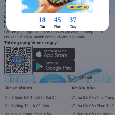
Tàu hoả và Thuê xe
Vexere - ứng dụng đặt vé đa phương tiện với hơn 3000+ nhà
xe chất lượng cao, 5000+ tuyến đường toàn quốc, tất cả hãng
bay và hãng tàu cùng dịch vụ thuê xe máy, xe du lịch phủ
khắp các tỉnh thành tại Việt Nam.
Ứng dụng hiển thị thông tin đầy đủ, minh bạch cùng vô vàn
tiện ích giúp người dùng so sánh và lựa chọn phương án di
chuyển tiết kiệm, nhanh chóng và phù hợp nhất.
Tải ứng dụng Vexere ngay
Vé xe khách
Vé tàu hỏa
Xe đi Buôn Mê Thuột từ Sài Gòn
Vé tàu Sài Gòn Nha Trang
Xe đi Vũng Tàu từ Sài Gòn
Vé tàu Sài Gòn Phan Thiết
Xe đi Nha Trang từ Sài Gòn
Vé tàu Sài Gòn Đà Nẵng