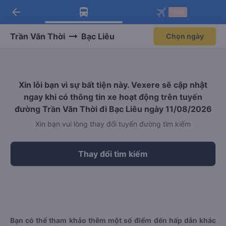
arrow_back
Tải app Vexere ngay!
Tải app Vexere
-30k
Mở app
Mở app
Nhận ưu đãi thành viên độc
-30k/ghế khi đặt vé máy bay qua
quyền
app
Trần Văn Thời
Bạc Liêu
Chọn ngày
Xin lỗi bạn vì sự bất tiện này. Vexere sẽ cập nhật
ngay khi có thông tin xe hoạt động trên tuyến
đường Trần Văn Thời đi Bạc Liêu ngày 11/08/2026
Xin bạn vui lòng thay đổi tuyến đường tìm kiếm
Thay đổi tìm kiếm
Bạn có thể tham khảo thêm một số điểm đến hấp dẫn khác