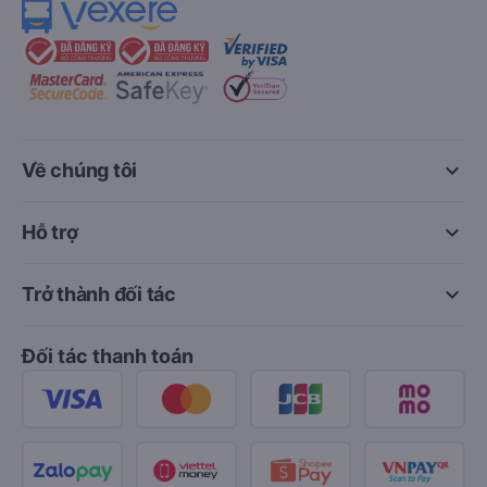
keyboard_arrow_down
Về chúng tôi
keyboard_arrow_down
Hỗ trợ
keyboard_arrow_down
Trở thành đối tác
Đối tác thanh toán