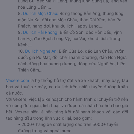
Lũng Cú, đèo Mã Pí Lèng, thung lũng Sủng Là, làng văn
hóa Lũng Cẩm,...
8.
Du lịch Mộc Châu:
Rừng thông Bản Áng, thung lũng
mận Nà Ka, đồi chè Mộc Châu, thác Dải Yếm, bản Pa
Phách, hang dơi, khu du lịch Happy Land,...
9.
Du lịch Hải Phòng:
Biển Đồ Sơn, đảo Hòn Dấu, vịnh
Lan Hạ, đảo Bạch Long Vỹ, núi Voi, khu di tích Tràng
Kênh,...
10.
Du lịch Nghệ An:
Biển Cửa Lò, đảo Lan Châu, vườn
quốc gia Pù Mát, đồi chè Thanh Chương, đảo Hòn Ngư,
cánh đồng hoa hướng dương, đồng cừu Nghệ An, biển
Thiên Cầm,...
Vexere.com
là hệ thống hỗ trợ đặt vé xe khách, máy bay, tàu
hoả và thuê xe máy, xe du lịch trên nhiều tuyến đường khắp
cả nước.
Với Vexere, việc lập kế hoạch cho hành trình di chuyển trở nên
vô cùng đơn giản, linh hoạt và được cá nhân hóa hơn bao giờ
hết. Vexere hiện là nền tảng kết nối hành khách với các đối
tác hàng đầu trong lĩnh vực đi lại, bao gồm:
• 2000+ hãng xe chất lượng cao trên 5000+ tuyến
đường trong và ngoài nước.