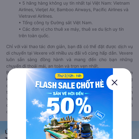
• 5 hãng hàng không uy tín nhất tại Việt Nam: Vietnam
Airlines, Vietjet Air, Bamboo Airways, Pacific Airlines và
Vietravel Airlines.
• Tổng công ty Đường sắt Việt Nam.
• Các đơn vị cho thuê xe máy, thuê xe du lịch uy tín
trên toàn quốc.
Chỉ với vài thao tác đơn giản, bạn đã có thể đặt được dịch vụ
di chuyển tại Vexere với nhiều ưu đãi vô cùng hấp dẫn. Vexere
luôn sẵn sàng đồng hành và mang đến cho bạn những
chuyến đi thoải mái, an toàn và trọn vẹn nhất.
Bên cạnh đó, bạn có thể tham khảo thêm các phương tiện
khác tại
Goyolo.com
cho chuyến đi sắp tới. Goyolo là nền tảng
đặt vé cho phép người dùng so sánh giá cả, giờ khởi hành,
thời gian di chuyển của nhiều phương tiện máy bay, xe khách
và tàu hoả. Hệ thống của Goyolo được liên kết trực tiếp với
các hãng máy bay, xe khách và tàu hoả, luôn đảm bảo có vé
cho bạn di chuyển.
Ứng dụng đặt vé Xe khách, Máy bay,