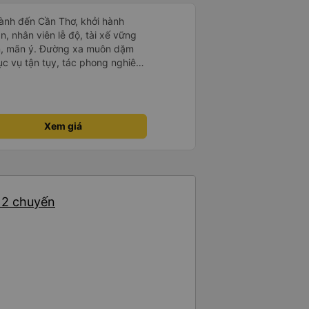
ành đến Cần Thơ, khởi hành
n, nhân viên lễ độ, tài xế vững
ục vụ tận tụy, tác phong nghiêm
 kim tiền vội vã. Xã hội loạn đạo.
thành, kính chúc nhà xe ngày một
Xem giá
: 2 chuyến