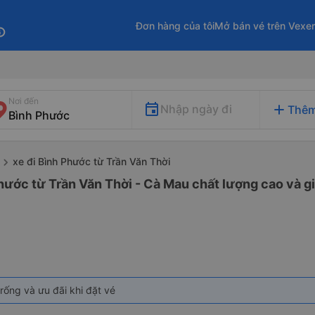
Đơn hàng của tôi
Mở bán vé trên Vexe
fo
Nơi đến
add
Nhập ngày đi
Thêm
xe đi Bình Phước từ Trần Văn Thời
hước từ Trần Văn Thời - Cà Mau chất lượng cao và gi
rống và ưu đãi khi đặt vé