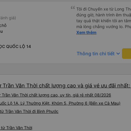
Tôi đi Chuyến xe từ Long Th
đúng giờ, hành trình êm thuậ
ánh giá)
tay quả thật khiến tôi an tâm, mãn ý. Đường xa muôn dặm
chỗ
mà lòng chẳng vướng lo. Ph
au
cẩn, hiếm thấy giữa thời buổi
Xem thêm
Xin gửi lời tán dương chân 
hưng thịnh, vạn lộ bình an.”
ỌC QUỐC LỘ 14
keyboard_arrow_down
Thông tin chi tiết
 Trần Văn Thời chất lượng cao và giá vé ưu đãi nhất
Trần Văn Thời chất lượng cao, uy tín, giá rẻ nhất 08/2026
 Quốc Lộ 1A, Lý Thường Kiệt, Khóm 5, Phường 6 (Bến xe Cà Mau)
ừ Trần Văn Thời đi Bình Phước
 từ Trần Văn Thời