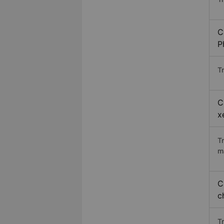
C
P
Tr
C
x
T
m
C
c
T