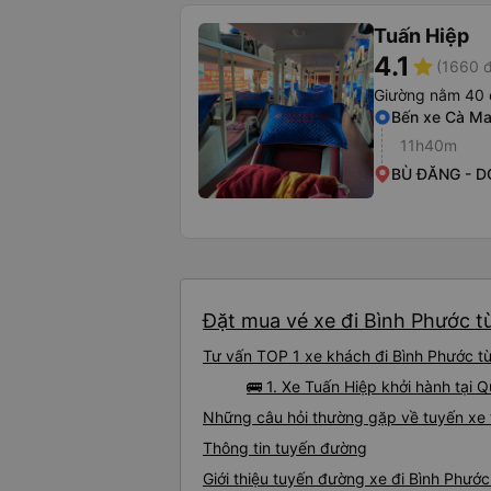
Tuấn Hiệp
4.1
star
(1660 đ
Giường nằm 40 
Bến xe Cà M
11h40m
BÙ ĐĂNG - D
Đặt mua vé xe đi Bình Phước từ
Tư vấn TOP 1 xe khách đi Bình Phước từ 
🚌 1. Xe Tuấn Hiệp khởi hành tại
Những câu hỏi thường gặp về tuyến xe t
Thông tin tuyến đường
Giới thiệu tuyến đường xe đi Bình Phước