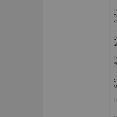
T
T
k
C
p
T
P
C
M
T