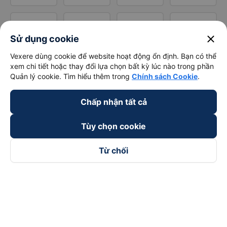
close
Sử dụng cookie
Vexere dùng cookie để website hoạt động ổn định. Bạn có thể
xem chi tiết hoặc thay đổi lựa chọn bất kỳ lúc nào trong phần
Quản lý cookie. Tìm hiểu thêm trong
Chính sách Cookie
.
Chấp nhận tất cả
Tùy chọn cookie
Từ chối
Theo dõi chúng tôi trên
Facebook
Tiktok
Youtube
Công ty TNHH Thương Mại Dịch Vụ Vexere