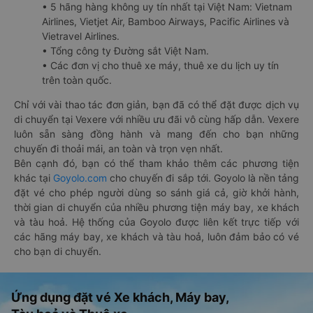
• 5 hãng hàng không uy tín nhất tại Việt Nam: Vietnam
Airlines, Vietjet Air, Bamboo Airways, Pacific Airlines và
Vietravel Airlines.
• Tổng công ty Đường sắt Việt Nam.
• Các đơn vị cho thuê xe máy, thuê xe du lịch uy tín
trên toàn quốc.
Chỉ với vài thao tác đơn giản, bạn đã có thể đặt được dịch vụ
di chuyển tại Vexere với nhiều ưu đãi vô cùng hấp dẫn. Vexere
luôn sẵn sàng đồng hành và mang đến cho bạn những
chuyến đi thoải mái, an toàn và trọn vẹn nhất.
Bên cạnh đó, bạn có thể tham khảo thêm các phương tiện
khác tại
Goyolo.com
cho chuyến đi sắp tới. Goyolo là nền tảng
đặt vé cho phép người dùng so sánh giá cả, giờ khởi hành,
thời gian di chuyển của nhiều phương tiện máy bay, xe khách
và tàu hoả. Hệ thống của Goyolo được liên kết trực tiếp với
các hãng máy bay, xe khách và tàu hoả, luôn đảm bảo có vé
cho bạn di chuyển.
Ứng dụng đặt vé Xe khách, Máy bay,