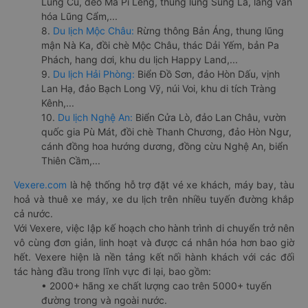
Lũng Cú, đèo Mã Pí Lèng, thung lũng Sủng Là, làng văn
hóa Lũng Cẩm,...
8.
Du lịch Mộc Châu:
Rừng thông Bản Áng, thung lũng
mận Nà Ka, đồi chè Mộc Châu, thác Dải Yếm, bản Pa
Phách, hang dơi, khu du lịch Happy Land,...
9.
Du lịch Hải Phòng:
Biển Đồ Sơn, đảo Hòn Dấu, vịnh
Lan Hạ, đảo Bạch Long Vỹ, núi Voi, khu di tích Tràng
Kênh,...
10.
Du lịch Nghệ An:
Biển Cửa Lò, đảo Lan Châu, vườn
quốc gia Pù Mát, đồi chè Thanh Chương, đảo Hòn Ngư,
cánh đồng hoa hướng dương, đồng cừu Nghệ An, biển
Thiên Cầm,...
Vexere.com
là hệ thống hỗ trợ đặt vé xe khách, máy bay, tàu
hoả và thuê xe máy, xe du lịch trên nhiều tuyến đường khắp
cả nước.
Với Vexere, việc lập kế hoạch cho hành trình di chuyển trở nên
vô cùng đơn giản, linh hoạt và được cá nhân hóa hơn bao giờ
hết. Vexere hiện là nền tảng kết nối hành khách với các đối
tác hàng đầu trong lĩnh vực đi lại, bao gồm:
• 2000+ hãng xe chất lượng cao trên 5000+ tuyến
đường trong và ngoài nước.