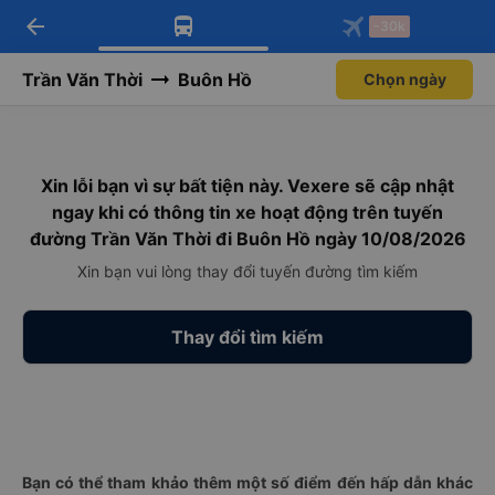
arrow_back
Tải app Vexere ngay!
Tải app Vexere
-30k
Mở app
Mở app
Nhận ưu đãi thành viên độc
-30k/ghế khi đặt vé máy bay qua
quyền
app
Trần Văn Thời
Buôn Hồ
Chọn ngày
Xin lỗi bạn vì sự bất tiện này. Vexere sẽ cập nhật
ngay khi có thông tin xe hoạt động trên tuyến
đường Trần Văn Thời đi Buôn Hồ ngày 10/08/2026
Xin bạn vui lòng thay đổi tuyến đường tìm kiếm
Thay đổi tìm kiếm
Bạn có thể tham khảo thêm một số điểm đến hấp dẫn khác