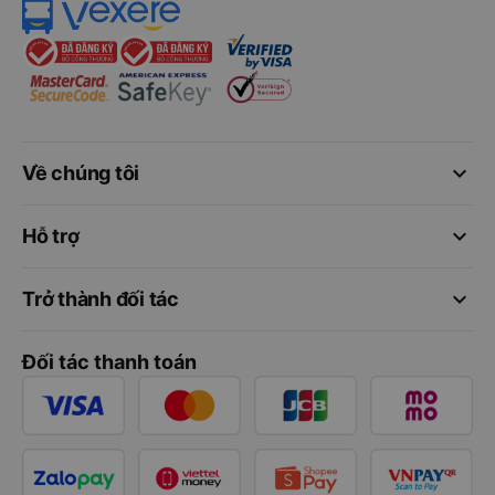
keyboard_arrow_down
Về chúng tôi
keyboard_arrow_down
Hỗ trợ
keyboard_arrow_down
Trở thành đối tác
Đối tác thanh toán