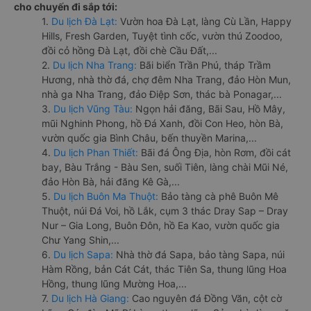
cho chuyến đi sắp tới:
1.
Du lịch Đà Lạt:
Vườn hoa Đà Lạt, làng Cù Lần, Happy
Hills, Fresh Garden, Tuyệt tình cốc, vườn thú Zoodoo,
đồi cỏ hồng Đà Lạt, đồi chè Cầu Đất,...
2.
Du lịch Nha Trang:
Bãi biển Trần Phú, tháp Trầm
Hương, nhà thờ đá, chợ đêm Nha Trang, đảo Hòn Mun,
nhà ga Nha Trang, đảo Điệp Sơn, thác bà Ponagar,...
3.
Du lịch Vũng Tàu:
Ngọn hải đăng, Bãi Sau, Hồ Mây,
mũi Nghinh Phong, hồ Đá Xanh, đồi Con Heo, hòn Bà,
vườn quốc gia Bình Châu, bến thuyền Marina,...
4.
Du lịch Phan Thiết:
Bãi đá Ông Địa, hòn Rơm, đồi cát
bay, Bàu Trắng - Bàu Sen, suối Tiên, làng chài Mũi Né,
đảo Hòn Bà, hải đăng Kê Gà,...
5.
Du lịch Buôn Ma Thuột:
Bảo tàng cà phê Buôn Mê
Thuột, núi Đá Voi, hồ Lắk, cụm 3 thác Dray Sap – Dray
Nur – Gia Long, Buôn Đôn, hồ Ea Kao, vườn quốc gia
Chư Yang Shin,...
6.
Du lịch Sapa:
Nhà thờ đá Sapa, bảo tàng Sapa, núi
Hàm Rồng, bản Cát Cát, thác Tiên Sa, thung lũng Hoa
Hồng, thung lũng Mường Hoa,...
7.
Du lịch Hà Giang:
Cao nguyên đá Đồng Văn, cột cờ