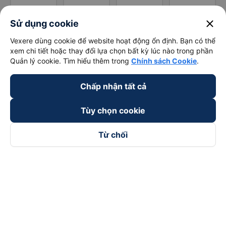
close
Sử dụng cookie
Vexere dùng cookie để website hoạt động ổn định. Bạn có thể
xem chi tiết hoặc thay đổi lựa chọn bất kỳ lúc nào trong phần
Quản lý cookie. Tìm hiểu thêm trong
Chính sách Cookie
.
Chấp nhận tất cả
Tùy chọn cookie
Từ chối
Theo dõi chúng tôi trên
Facebook
Tiktok
Youtube
Công ty TNHH Thương Mại Dịch Vụ Vexere
Địa chỉ đăng ký kinh doanh: 8C Chữ Đồng Tử, Phường Tân
Sơn Nhất, TP. Hồ Chí Minh, Việt Nam