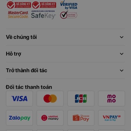
keyboard_arrow_down
Về chúng tôi
keyboard_arrow_down
Hỗ trợ
keyboard_arrow_down
Trở thành đối tác
Đối tác thanh toán