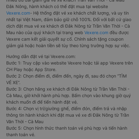
Đắk Nông, hành khách có thể đặt mua tại website
Vexere.com
- Hệ thống đặt vé xe khách chất lượng, và uy tín
nhất tại Việt Nam, đảm bảo giữ chỗ 100%. Đối với bất cứ giao
dịch đặt mua vé xe khách đi Đắk Nông từ Trần Văn Thời - Cà
Mau nào của quý khách tại trang web
Vexere.com
đều được
Vexere cam kết giải quyết sự cố. Chính sách tặng coupon
giảm giá hoặc hoàn tiền sẽ tùy theo từng trường hợp sự việc.
Hướng dẫn đặt vé tại Vexere.com:
Bước 1: Truy cập vào website Vexere hoặc tải app Vexere trên
CH Play hoặc App Store.
Bước 2: Chọn điểm đi, điểm đến, ngày đi, sau đó chọn “TÌM
VÉ XE”.
Bước 3: Chọn hãng xe khách đi Đắk Nông từ Trần Văn Thời -
Cà Mau, giờ khởi hành phù hợp. Bấm chọn vào khung giờ quý
khách muốn đi để tiến hành đặt vé.
Bước 4: Chọn vị trí/giường ghế, điểm đón, điểm trả và nhập
thông tin hành khách khi đặt mua vé xe đi Đắk Nông từ Trần
Văn Thời - Cà Mau
Bước 5: Chọn hình thức thanh toán vé phù hợp và tiến hành
thanh toán vé.