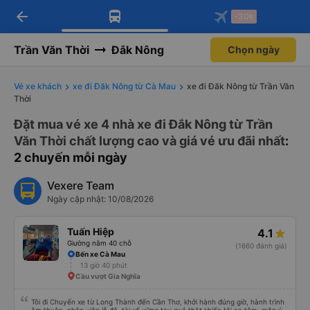
arrow_back
Tải app Vexere ngay!
Tải app Vexere
-30k
Mở app
Mở app
Nhận ưu đãi thành viên độc
-30k/ghế khi đặt vé máy bay qua
quyền
app
Trần Văn Thời
Đắk Nông
Chọn ngày
Vé xe khách
xe đi Đăk Nông từ Cà Mau
xe đi Đăk Nông từ Trần Văn
Thời
Đặt mua vé xe 4 nhà xe đi Đắk Nông từ Trần
Văn Thời chất lượng cao và giá vé ưu đãi nhất
:
2 chuyến mỗi ngày
Vexere Team
Ngày cập nhật: 10/08/2026
Tuấn Hiệp
4.1
Giường nằm 40 chỗ
(1660 đánh giá)
Bến xe Cà Mau
13 giờ 40 phút
Cầu vượt Gia Nghĩa
Tôi đi Chuyến xe từ Long Thành đến Cần Thơ, khởi hành đúng giờ, hành trình