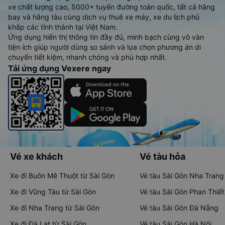
xe chất lượng cao, 5000+ tuyến đường toàn quốc, tất cả hãng
bay và hãng tàu cùng dịch vụ thuê xe máy, xe du lịch phủ
khắp các tỉnh thành tại Việt Nam.
Ứng dụng hiển thị thông tin đầy đủ, minh bạch cùng vô vàn
tiện ích giúp người dùng so sánh và lựa chọn phương án di
chuyển tiết kiệm, nhanh chóng và phù hợp nhất.
Tải ứng dụng Vexere ngay
Vé xe khách
Vé tàu hỏa
Xe đi Buôn Mê Thuột từ Sài Gòn
Vé tàu Sài Gòn Nha Trang
Xe đi Vũng Tàu từ Sài Gòn
Vé tàu Sài Gòn Phan Thiết
Xe đi Nha Trang từ Sài Gòn
Vé tàu Sài Gòn Đà Nẵng
Xe đi Đà Lạt từ Sài Gòn
Vé tàu Sài Gòn Hà Nội