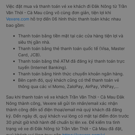
Việc đặt mua và thanh toán vé xe khách đi Đắk Nông từ Trần
Văn Thời - Cà Mau cũng vô cùng đơn giản, tiện lợi khi
Vexere.com
hỗ trợ đến 06 hình thức thanh toán khác nhau
bao gồm:
Thanh toán bằng tiền mặt tại các cửa hàng tiện lợi và
siêu thị gần nhà.
Thanh toán bằng thẻ thanh toán quốc tế (Visa, Master
Card, JCB).
Thanh toán bằng thẻ ATM đã đăng ký thanh toán trực
tuyến (Internet Banking).
Thanh toán bằng hình thức chuyển khoản ngân hàng.
Bên cạnh đó, quý khách cũng có thể thanh toán vé
thông qua các ví Momo, ZaloPay, AirPay, VNPay,…
Sau khi thanh toán vé xe khách Trần Văn Thời - Cà Mau Đắk
Nông thành công, Vexere sẽ gửi tin nhắn/email xác nhận
thành công đến số điện thoại/email mà quý khách đã đăng
ký. Đến ngày đi, quý khách vui lòng có mặt tại điểm đón trước
30 phút giờ khởi hành để chuẩn bị lên xe. Để kiểm tra tình
trạng vé xe đi Đắk Nông từ Trần Văn Thời - Cà Mau đã đặt,
quý khách vui lòng truy cập
https://vexere.com/vi-