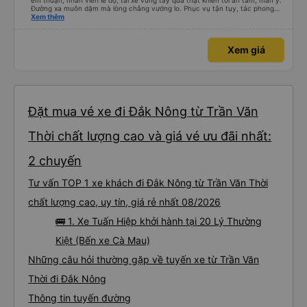
êm thuận, nhân viên lễ độ, tài xế vững tay quả thật khiến tôi an tâm, mãn ý.
Đường xa muôn dặm mà lòng chẳng vướng lo. Phục vụ tận tụy, tác phong
nghiêm cẩn, hiếm thấy giữa thời buổi kim tiền vội vã. Xã hội loạn đạo. Xin gửi
Xem thêm
lời tán dương chân thành, kính chúc nhà xe ngày một hưng thịnh, vạn lộ bình
an.”
Xem giá
Đặt mua vé xe đi Đắk Nông từ Trần Văn
Thời chất lượng cao và giá vé ưu đãi nhất:
2 chuyến
Tư vấn TOP 1 xe khách đi Đắk Nông từ Trần Văn Thời
chất lượng cao, uy tín, giá rẻ nhất 08/2026
🚌 1. Xe Tuấn Hiệp khởi hành tại 20 Lý Thường
Kiệt (Bến xe Cà Mau)
Những câu hỏi thường gặp về tuyến xe từ Trần Văn
Thời đi Đắk Nông
Thông tin tuyến đường