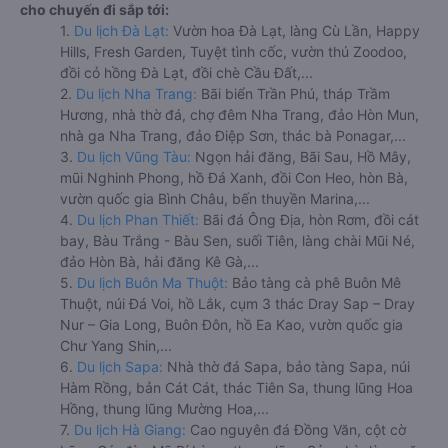
cho chuyến đi sắp tới:
1.
Du lịch Đà Lạt:
Vườn hoa Đà Lạt, làng Cù Lần, Happy
Hills, Fresh Garden, Tuyệt tình cốc, vườn thú Zoodoo,
đồi cỏ hồng Đà Lạt, đồi chè Cầu Đất,...
2.
Du lịch Nha Trang:
Bãi biển Trần Phú, tháp Trầm
Hương, nhà thờ đá, chợ đêm Nha Trang, đảo Hòn Mun,
nhà ga Nha Trang, đảo Điệp Sơn, thác bà Ponagar,...
3.
Du lịch Vũng Tàu:
Ngọn hải đăng, Bãi Sau, Hồ Mây,
mũi Nghinh Phong, hồ Đá Xanh, đồi Con Heo, hòn Bà,
vườn quốc gia Bình Châu, bến thuyền Marina,...
4.
Du lịch Phan Thiết:
Bãi đá Ông Địa, hòn Rơm, đồi cát
bay, Bàu Trắng - Bàu Sen, suối Tiên, làng chài Mũi Né,
đảo Hòn Bà, hải đăng Kê Gà,...
5.
Du lịch Buôn Ma Thuột:
Bảo tàng cà phê Buôn Mê
Thuột, núi Đá Voi, hồ Lắk, cụm 3 thác Dray Sap – Dray
Nur – Gia Long, Buôn Đôn, hồ Ea Kao, vườn quốc gia
Chư Yang Shin,...
6.
Du lịch Sapa:
Nhà thờ đá Sapa, bảo tàng Sapa, núi
Hàm Rồng, bản Cát Cát, thác Tiên Sa, thung lũng Hoa
Hồng, thung lũng Mường Hoa,...
7.
Du lịch Hà Giang:
Cao nguyên đá Đồng Văn, cột cờ