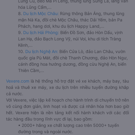
Lũng Cú, đèo Mã Pí Lèng, thung lũng Sủng Là, làng văn
hóa Lũng Cẩm,...
8.
Du lịch Mộc Châu:
Rừng thông Bản Áng, thung lũng
mận Nà Ka, đồi chè Mộc Châu, thác Dải Yếm, bản Pa
Phách, hang dơi, khu du lịch Happy Land,...
9.
Du lịch Hải Phòng:
Biển Đồ Sơn, đảo Hòn Dấu, vịnh
Lan Hạ, đảo Bạch Long Vỹ, núi Voi, khu di tích Tràng
Kênh,...
10.
Du lịch Nghệ An:
Biển Cửa Lò, đảo Lan Châu, vườn
quốc gia Pù Mát, đồi chè Thanh Chương, đảo Hòn Ngư,
cánh đồng hoa hướng dương, đồng cừu Nghệ An, biển
Thiên Cầm,...
Vexere.com
là hệ thống hỗ trợ đặt vé xe khách, máy bay, tàu
hoả và thuê xe máy, xe du lịch trên nhiều tuyến đường khắp
cả nước.
Với Vexere, việc lập kế hoạch cho hành trình di chuyển trở nên
vô cùng đơn giản, linh hoạt và được cá nhân hóa hơn bao giờ
hết. Vexere hiện là nền tảng kết nối hành khách với các đối
tác hàng đầu trong lĩnh vực đi lại, bao gồm:
• 2000+ hãng xe chất lượng cao trên 5000+ tuyến
đường trong và ngoài nước.