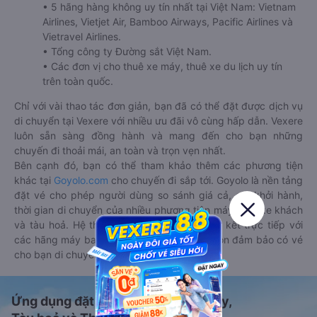
• 5 hãng hàng không uy tín nhất tại Việt Nam: Vietnam
Airlines, Vietjet Air, Bamboo Airways, Pacific Airlines và
Vietravel Airlines.
• Tổng công ty Đường sắt Việt Nam.
• Các đơn vị cho thuê xe máy, thuê xe du lịch uy tín
trên toàn quốc.
Chỉ với vài thao tác đơn giản, bạn đã có thể đặt được dịch vụ
di chuyển tại Vexere với nhiều ưu đãi vô cùng hấp dẫn. Vexere
luôn sẵn sàng đồng hành và mang đến cho bạn những
chuyến đi thoải mái, an toàn và trọn vẹn nhất.
Bên cạnh đó, bạn có thể tham khảo thêm các phương tiện
khác tại
Goyolo.com
cho chuyến đi sắp tới. Goyolo là nền tảng
đặt vé cho phép người dùng so sánh giá cả, giờ khởi hành,
thời gian di chuyển của nhiều phương tiện máy bay, xe khách
và tàu hoả. Hệ thống của Goyolo được liên kết trực tiếp với
các hãng máy bay, xe khách và tàu hoả, luôn đảm bảo có vé
cho bạn di chuyển.
Ứng dụng đặt vé Xe khách, Máy bay,