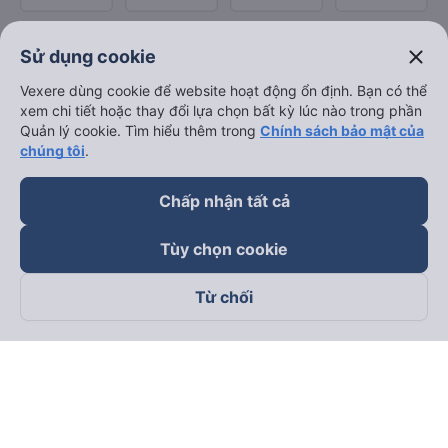
close
Sử dụng cookie
Vexere dùng cookie để website hoạt động ổn định. Bạn có thể
xem chi tiết hoặc thay đổi lựa chọn bất kỳ lúc nào trong phần
Quản lý cookie. Tìm hiểu thêm trong
Chính sách bảo mật của
chúng tôi
.
Chấp nhận tất cả
Tùy chọn cookie
Từ chối
Theo dõi chúng tôi trên
Facebook
Tiktok
Youtube
Công ty TNHH Thương Mại Dịch Vụ Vexere