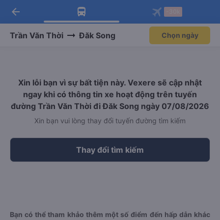
arrow_back
Tải app Vexere ngay!
Tải app Vexere
-30k
Mở app
Mở app
Nhận ưu đãi thành viên độc
-30k/ghế khi đặt vé máy bay qua
quyền
app
Trần Văn Thời
Đăk Song
Chọn ngày
Xin lỗi bạn vì sự bất tiện này. Vexere sẽ cập nhật
ngay khi có thông tin xe hoạt động trên tuyến
đường Trần Văn Thời đi Đăk Song ngày 07/08/2026
Xin bạn vui lòng thay đổi tuyến đường tìm kiếm
Thay đổi tìm kiếm
Bạn có thể tham khảo thêm một số điểm đến hấp dẫn khác