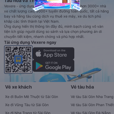
Tàu hoả và Thuê xe
Vexere - ứng dụng đặt vé đa phương tiện với hơn 3000+ nhà
xe chất lượng cao, 5000+ tuyến đường toàn quốc, tất cả hãng
bay và hãng tàu cùng dịch vụ thuê xe máy, xe du lịch phủ
khắp các tỉnh thành tại Việt Nam.
Ứng dụng hiển thị thông tin đầy đủ, minh bạch cùng vô vàn
tiện ích giúp người dùng so sánh và lựa chọn phương án di
chuyển tiết kiệm, nhanh chóng và phù hợp nhất.
Tải ứng dụng Vexere ngay
Vé xe khách
Vé tàu hỏa
Xe đi Buôn Mê Thuột từ Sài Gòn
Vé tàu Sài Gòn Nha Trang
Xe đi Vũng Tàu từ Sài Gòn
Vé tàu Sài Gòn Phan Thiết
Xe đi Nha Trang từ Sài Gòn
Vé tàu Sài Gòn Đà Nẵng