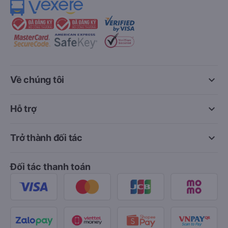
keyboard_arrow_down
Về chúng tôi
keyboard_arrow_down
Hỗ trợ
keyboard_arrow_down
Trở thành đối tác
Đối tác thanh toán