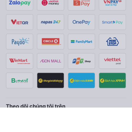
Theo dõi chúng tôi trên
Facebook
Tiktok
Youtube
Công ty TNHH Thương Mại Dịch Vụ Vexere