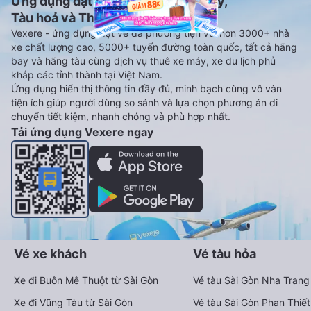
Ứng dụng đặt vé Xe khách, Máy bay,
Tàu hoả và Thuê xe
Vexere - ứng dụng đặt vé đa phương tiện với hơn 3000+ nhà
xe chất lượng cao, 5000+ tuyến đường toàn quốc, tất cả hãng
bay và hãng tàu cùng dịch vụ thuê xe máy, xe du lịch phủ
khắp các tỉnh thành tại Việt Nam.
Ứng dụng hiển thị thông tin đầy đủ, minh bạch cùng vô vàn
tiện ích giúp người dùng so sánh và lựa chọn phương án di
chuyển tiết kiệm, nhanh chóng và phù hợp nhất.
Tải ứng dụng Vexere ngay
Vé xe khách
Vé tàu hỏa
Xe đi Buôn Mê Thuột từ Sài Gòn
Vé tàu Sài Gòn Nha Trang
Xe đi Vũng Tàu từ Sài Gòn
Vé tàu Sài Gòn Phan Thiết