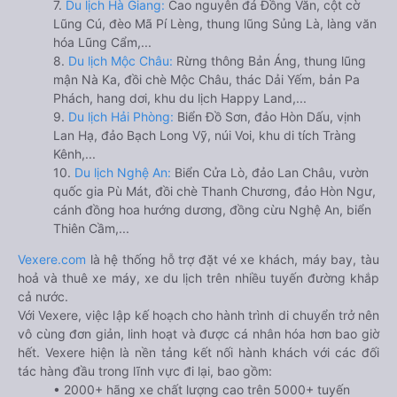
7.
Du lịch Hà Giang:
Cao nguyên đá Đồng Văn, cột cờ
Lũng Cú, đèo Mã Pí Lèng, thung lũng Sủng Là, làng văn
hóa Lũng Cẩm,...
8.
Du lịch Mộc Châu:
Rừng thông Bản Áng, thung lũng
mận Nà Ka, đồi chè Mộc Châu, thác Dải Yếm, bản Pa
Phách, hang dơi, khu du lịch Happy Land,...
9.
Du lịch Hải Phòng:
Biển Đồ Sơn, đảo Hòn Dấu, vịnh
Lan Hạ, đảo Bạch Long Vỹ, núi Voi, khu di tích Tràng
Kênh,...
10.
Du lịch Nghệ An:
Biển Cửa Lò, đảo Lan Châu, vườn
quốc gia Pù Mát, đồi chè Thanh Chương, đảo Hòn Ngư,
cánh đồng hoa hướng dương, đồng cừu Nghệ An, biển
Thiên Cầm,...
Vexere.com
là hệ thống hỗ trợ đặt vé xe khách, máy bay, tàu
hoả và thuê xe máy, xe du lịch trên nhiều tuyến đường khắp
cả nước.
Với Vexere, việc lập kế hoạch cho hành trình di chuyển trở nên
vô cùng đơn giản, linh hoạt và được cá nhân hóa hơn bao giờ
hết. Vexere hiện là nền tảng kết nối hành khách với các đối
tác hàng đầu trong lĩnh vực đi lại, bao gồm:
• 2000+ hãng xe chất lượng cao trên 5000+ tuyến