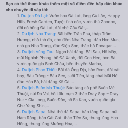
Bạn có thể tham khảo thêm một số điểm đến hấp dẫn khác
cho chuyến đi sắp tới:
1.
Du lịch Đà Lạt:
Vườn hoa Đà Lạt, làng Cù Lần, Happy
Hills, Fresh Garden, Tuyệt tình cốc, vườn thú Zoodoo,
đồi cỏ hồng Đà Lạt, đồi chè Cầu Đất,...
2.
Du lịch Nha Trang:
Bãi biển Trần Phú, tháp Trầm
Hương, nhà thờ đá, chợ đêm Nha Trang, đảo Hòn Mun,
nhà ga Nha Trang, đảo Điệp Sơn, thác bà Ponagar,...
3.
Du lịch Vũng Tàu:
Ngọn hải đăng, Bãi Sau, Hồ Mây,
mũi Nghinh Phong, hồ Đá Xanh, đồi Con Heo, hòn Bà,
vườn quốc gia Bình Châu, bến thuyền Marina,...
4.
Du lịch Phan Thiết:
Bãi đá Ông Địa, hòn Rơm, đồi cát
bay, Bàu Trắng - Bàu Sen, suối Tiên, làng chài Mũi Né,
đảo Hòn Bà, hải đăng Kê Gà,...
5.
Du lịch Buôn Ma Thuột:
Bảo tàng cà phê Buôn Mê
Thuột, núi Đá Voi, hồ Lắk, cụm 3 thác Dray Sap – Dray
Nur – Gia Long, Buôn Đôn, hồ Ea Kao, vườn quốc gia
Chư Yang Shin,...
6.
Du lịch Sapa:
Nhà thờ đá Sapa, bảo tàng Sapa, núi
Hàm Rồng, bản Cát Cát, thác Tiên Sa, thung lũng Hoa
Hồng, thung lũng Mường Hoa,...