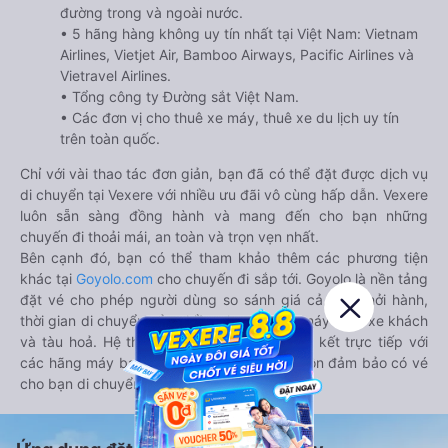
đường trong và ngoài nước.
• 5 hãng hàng không uy tín nhất tại Việt Nam: Vietnam
Airlines, Vietjet Air, Bamboo Airways, Pacific Airlines và
Vietravel Airlines.
• Tổng công ty Đường sắt Việt Nam.
• Các đơn vị cho thuê xe máy, thuê xe du lịch uy tín
trên toàn quốc.
Chỉ với vài thao tác đơn giản, bạn đã có thể đặt được dịch vụ
di chuyển tại Vexere với nhiều ưu đãi vô cùng hấp dẫn. Vexere
luôn sẵn sàng đồng hành và mang đến cho bạn những
chuyến đi thoải mái, an toàn và trọn vẹn nhất.
Bên cạnh đó, bạn có thể tham khảo thêm các phương tiện
khác tại
Goyolo.com
cho chuyến đi sắp tới. Goyolo là nền tảng
đặt vé cho phép người dùng so sánh giá cả, giờ khởi hành,
thời gian di chuyển của nhiều phương tiện máy bay, xe khách
và tàu hoả. Hệ thống của Goyolo được liên kết trực tiếp với
các hãng máy bay, xe khách và tàu hoả, luôn đảm bảo có vé
cho bạn di chuyển.