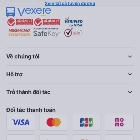
Xem tất cả tuyến đường
keyboard_arrow_down
Về chúng tôi
keyboard_arrow_down
Hỗ trợ
keyboard_arrow_down
Trở thành đối tác
Đối tác thanh toán