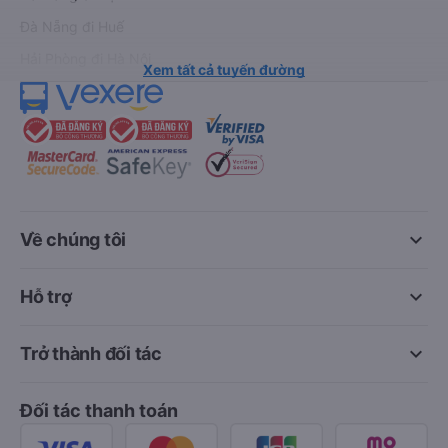
Đà Nẵng đi Huế
Hải Phòng đi Hà Nội
Xem tất cả tuyến đường
keyboard_arrow_down
Về chúng tôi
keyboard_arrow_down
Hỗ trợ
keyboard_arrow_down
Trở thành đối tác
Đối tác thanh toán