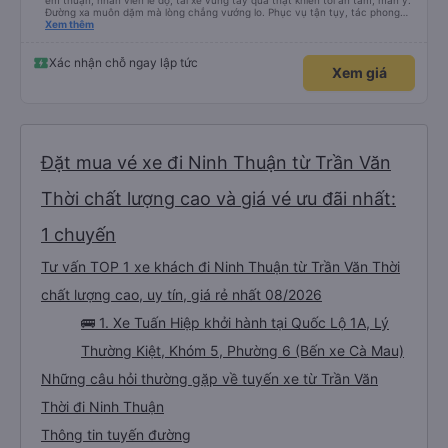
êm thuận, nhân viên lễ độ, tài xế vững tay quả thật khiến tôi an tâm, mãn ý.
Đường xa muôn dặm mà lòng chẳng vướng lo. Phục vụ tận tụy, tác phong
nghiêm cẩn, hiếm thấy giữa thời buổi kim tiền vội vã. Xã hội loạn đạo. Xin gửi
Xem thêm
lời tán dương chân thành, kính chúc nhà xe ngày một hưng thịnh, vạn lộ bình
an.”
Xác nhận chỗ ngay lập tức
Xem giá
Đặt mua vé xe đi Ninh Thuận từ Trần Văn
Thời chất lượng cao và giá vé ưu đãi nhất:
1 chuyến
Tư vấn TOP 1 xe khách đi Ninh Thuận từ Trần Văn Thời
chất lượng cao, uy tín, giá rẻ nhất 08/2026
🚌 1. Xe Tuấn Hiệp khởi hành tại Quốc Lộ 1A, Lý
Thường Kiệt, Khóm 5, Phường 6 (Bến xe Cà Mau)
Những câu hỏi thường gặp về tuyến xe từ Trần Văn
Thời đi Ninh Thuận
Thông tin tuyến đường