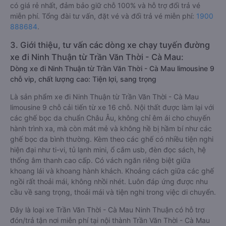
có giá rẻ nhất, đảm bảo giữ chỗ 100% và hỗ trợ đổi trả vé
miễn phí. Tổng đài tư vấn, đặt vé và đổi trả vé miễn phí:
1900
888684
.
3. Giới thiệu, tư vấn các dòng xe chạy tuyến đường
xe đi Ninh Thuận từ Trần Văn Thời - Cà Mau:
Dòng xe đi Ninh Thuận từ Trần Văn Thời - Cà Mau limousine 9
chỗ vip, chất lượng cao: Tiện lợi, sang trọng
Là sản phẩm xe đi Ninh Thuận từ Trần Văn Thời - Cà Mau
limousine 9 chỗ cải tiến từ xe 16 chỗ. Nội thất được làm lại với
các ghế bọc da chuẩn Châu Âu, không chỉ êm ái cho chuyến
hành trình xa, mà còn mát mẻ và không hề bị hầm bí như các
ghế bọc da bình thường. Kèm theo các ghế có nhiều tiện nghi
hiện đại như ti-vi, tủ lạnh mini, ổ cắm usb, đèn đọc sách, hệ
thống âm thanh cao cấp. Có vách ngăn riêng biệt giữa
khoang lái và khoang hành khách. Khoảng cách giữa các ghế
ngồi rất thoải mái, không nhồi nhét. Luôn đáp ứng được nhu
cầu về sang trọng, thoải mái và tiện nghi trong việc di chuyển.
Đây là loại xe Trần Văn Thời - Cà Mau Ninh Thuận có hỗ trợ
đón/trả tận nơi miễn phí tại nội thành Trần Văn Thời - Cà Mau