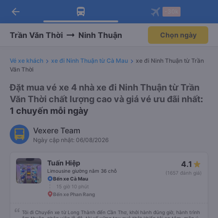
arrow_back
Tải app Vexere ngay!
Tải app Vexere
-30k
Mở app
Mở app
Nhận ưu đãi thành viên độc
-30k/ghế khi đặt vé máy bay qua
quyền
app
Trần Văn Thời
Ninh Thuận
Chọn ngày
Vé xe khách
xe đi Ninh Thuận từ Cà Mau
xe đi Ninh Thuận từ Trần
Văn Thời
Đặt mua vé xe 4 nhà xe đi Ninh Thuận từ Trần
Văn Thời chất lượng cao và giá vé ưu đãi nhất
:
1 chuyến mỗi ngày
Vexere Team
Ngày cập nhật: 06/08/2026
Tuấn Hiệp
4.1
Limousine giường nằm 36 chỗ
(1657 đánh giá)
Bến xe Cà Mau
15 giờ 10 phút
Bến xe Phan Rang
Tôi đi Chuyến xe từ Long Thành đến Cần Thơ, khởi hành đúng giờ, hành trình