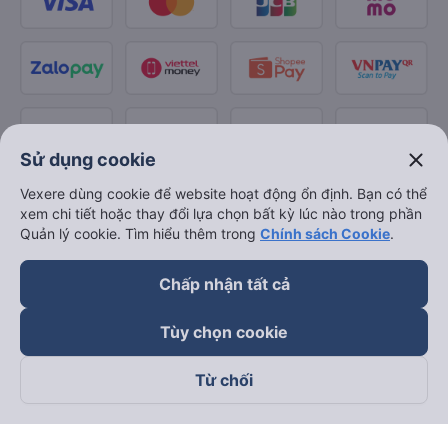
close
Sử dụng cookie
Vexere dùng cookie để website hoạt động ổn định. Bạn có thể
xem chi tiết hoặc thay đổi lựa chọn bất kỳ lúc nào trong phần
Quản lý cookie. Tìm hiểu thêm trong
Chính sách Cookie
.
Chấp nhận tất cả
Tùy chọn cookie
Từ chối
Theo dõi chúng tôi trên
Facebook
Tiktok
Youtube