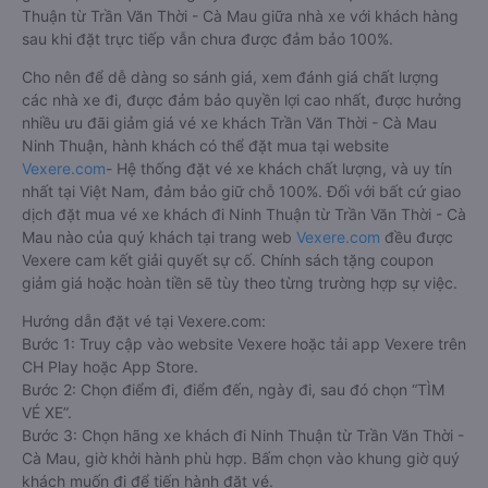
Thuận từ Trần Văn Thời - Cà Mau giữa nhà xe với khách hàng
sau khi đặt trực tiếp vẫn chưa được đảm bảo 100%.
Cho nên để dễ dàng so sánh giá, xem đánh giá chất lượng
các nhà xe đi, được đảm bảo quyền lợi cao nhất, được hưởng
nhiều ưu đãi giảm giá vé xe khách Trần Văn Thời - Cà Mau
Ninh Thuận, hành khách có thể đặt mua tại website
Vexere.com
- Hệ thống đặt vé xe khách chất lượng, và uy tín
nhất tại Việt Nam, đảm bảo giữ chỗ 100%. Đối với bất cứ giao
dịch đặt mua vé xe khách đi Ninh Thuận từ Trần Văn Thời - Cà
Mau nào của quý khách tại trang web
Vexere.com
đều được
Vexere cam kết giải quyết sự cố. Chính sách tặng coupon
giảm giá hoặc hoàn tiền sẽ tùy theo từng trường hợp sự việc.
Hướng dẫn đặt vé tại Vexere.com:
Bước 1: Truy cập vào website Vexere hoặc tải app Vexere trên
CH Play hoặc App Store.
Bước 2: Chọn điểm đi, điểm đến, ngày đi, sau đó chọn “TÌM
VÉ XE”.
Bước 3: Chọn hãng xe khách đi Ninh Thuận từ Trần Văn Thời -
Cà Mau, giờ khởi hành phù hợp. Bấm chọn vào khung giờ quý
khách muốn đi để tiến hành đặt vé.