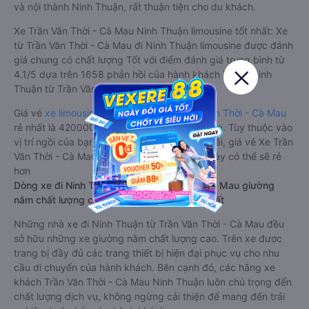
và nội thành Ninh Thuận, rất thuận tiện cho du khách.
Xe Trần Văn Thời - Cà Mau Ninh Thuận limousine tốt nhất: Xe
từ Trần Văn Thời - Cà Mau đi Ninh Thuận limousine được đánh
giá chung có chất lượng Tốt với điểm đánh giá trung bình từ
4.1/5 dựa trên 1658 phản hồi của hành khách Xe về Ninh
Thuận từ Trần Văn Thời - Cà Mau.
Giá vé
xe limousine đi Ninh Thuận từ Trần Văn Thời - Cà Mau
rẻ nhất là 420000VND của hãng xe Tuấn Hiệp. Tùy thuộc vào
vị trí ngồi của bạn và chương trình khuyến mãi, giá vé Xe Trần
Văn Thời - Cà Mau đi Ninh Thuận limousine này có thể sẽ rẻ
hơn
Dòng xe đi Ninh Thuận từ Trần Văn Thời - Cà Mau giường
nằm chất lượng cao: Thoải mái, giá cả tốt nhất
Những nhà xe đi Ninh Thuận từ Trần Văn Thời - Cà Mau đều
sở hữu những xe giường nằm chất lượng cao. Trên xe được
trang bị đầy đủ các trang thiết bị hiện đại phục vụ cho nhu
cầu di chuyển của hành khách. Bên cạnh đó, các hãng xe
khách Trần Văn Thời - Cà Mau Ninh Thuận luôn chú trọng đến
chất lượng dịch vụ, không ngừng cải thiện để mang đến trải