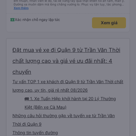
êm thuận, nhân viên lễ độ, tài xế vững tay quả thật khiến tôi an tâm, mãn ý.
Đường xa muôn dặm mà lòng chẳng vướng lo. Phục vụ tận tụy, tác phong
nghiêm cẩn, hiếm thấy giữa thời buổi kim tiền vội vã. Xã hội loạn đạo. Xin gửi
Xem thêm
lời tán dương chân thành, kính chúc nhà xe ngày một hưng thịnh, vạn lộ bình
an.”
Xác nhận chỗ ngay lập tức
Xem giá
Đặt mua vé xe đi Quận 9 từ Trần Văn Thời
chất lượng cao và giá vé ưu đãi nhất: 4
chuyến
Tư vấn TOP 1 xe khách đi Quận 9 từ Trần Văn Thời chất
lượng cao, uy tín, giá rẻ nhất 08/2026
🚌 1. Xe Tuấn Hiệp khởi hành tại 20 Lý Thường
Kiệt (Bến xe Cà Mau)
Những câu hỏi thường gặp về tuyến xe từ Trần Văn
Thời đi Quận 9
Thông tin tuyến đường