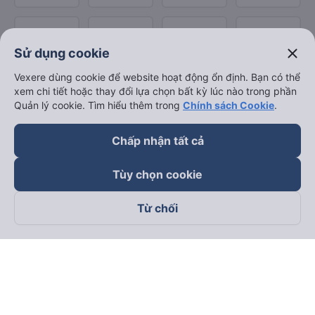
close
Sử dụng cookie
Vexere dùng cookie để website hoạt động ổn định. Bạn có thể
xem chi tiết hoặc thay đổi lựa chọn bất kỳ lúc nào trong phần
Quản lý cookie. Tìm hiểu thêm trong
Chính sách Cookie
.
Chấp nhận tất cả
Tùy chọn cookie
Từ chối
Theo dõi chúng tôi trên
Facebook
Tiktok
Youtube
Công ty TNHH Thương Mại Dịch Vụ Vexere