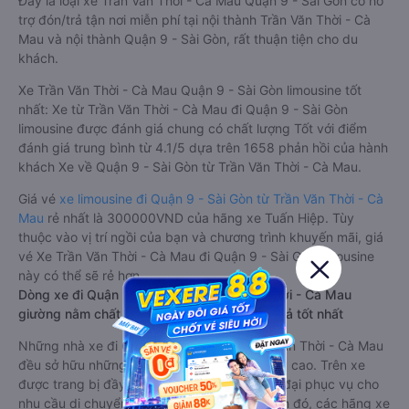
Đây là loại xe Trần Văn Thời - Cà Mau Quận 9 - Sài Gòn có hỗ
trợ đón/trả tận nơi miễn phí tại nội thành Trần Văn Thời - Cà
Mau và nội thành Quận 9 - Sài Gòn, rất thuận tiện cho du
khách.
Xe Trần Văn Thời - Cà Mau Quận 9 - Sài Gòn limousine tốt
nhất: Xe từ Trần Văn Thời - Cà Mau đi Quận 9 - Sài Gòn
limousine được đánh giá chung có chất lượng Tốt với điểm
đánh giá trung bình từ 4.1/5 dựa trên 1658 phản hồi của hành
khách Xe về Quận 9 - Sài Gòn từ Trần Văn Thời - Cà Mau.
Giá vé
xe limousine đi Quận 9 - Sài Gòn từ Trần Văn Thời - Cà
Mau
rẻ nhất là 300000VND của hãng xe Tuấn Hiệp. Tùy
thuộc vào vị trí ngồi của bạn và chương trình khuyến mãi, giá
vé Xe Trần Văn Thời - Cà Mau đi Quận 9 - Sài Gòn limousine
này có thể sẽ rẻ hơn
Dòng xe đi Quận 9 - Sài Gòn từ Trần Văn Thời - Cà Mau
giường nằm chất lượng cao: Thoải mái, giá cả tốt nhất
Những nhà xe đi Quận 9 - Sài Gòn từ Trần Văn Thời - Cà Mau
đều sở hữu những xe giường nằm chất lượng cao. Trên xe
được trang bị đầy đủ các trang thiết bị hiện đại phục vụ cho
nhu cầu di chuyển của hành khách. Bên cạnh đó, các hãng xe