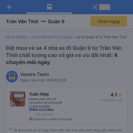
arrow_back
Tải app Vexere ngay!
Tải app Vexere
-30k
Mở app
Mở app
Nhận ưu đãi thành viên độc
-30k/ghế khi đặt vé máy bay qua
quyền
app
Trần Văn Thời
Quận 9
Chọn ngày
Vé xe khách
xe đi Sài Gòn từ Cà Mau
xe đi Quận 9 từ Trần Văn Thời
Đặt mua vé xe 4 nhà xe đi Quận 9 từ Trần Văn
Thời chất lượng cao và giá vé ưu đãi nhất
: 4
chuyến mỗi ngày
Vexere Team
Ngày cập nhật: 08/08/2026
Tuấn Hiệp
4.1
Giường nằm 40 chỗ
(1660 đánh giá)
Limousine 22 phòng đôi
+1 loại xe khác
Bến xe Cà Mau
7 giờ 40 phút
Cổng Bến xe Miền Đông Mới
Tôi đi Chuyến xe từ Long Thành đến Cần Thơ, khởi hành đúng giờ, hành trình