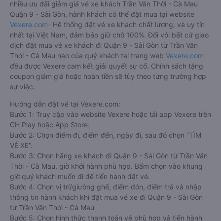
nhiều ưu đãi giảm giá vé xe khách Trần Văn Thời - Cà Mau
Quận 9 - Sài Gòn, hành khách có thể đặt mua tại website
Vexere.com
- Hệ thống đặt vé xe khách chất lượng, và uy tín
nhất tại Việt Nam, đảm bảo giữ chỗ 100%. Đối với bất cứ giao
dịch đặt mua vé xe khách đi Quận 9 - Sài Gòn từ Trần Văn
Thời - Cà Mau nào của quý khách tại trang web
Vexere.com
đều được Vexere cam kết giải quyết sự cố. Chính sách tặng
coupon giảm giá hoặc hoàn tiền sẽ tùy theo từng trường hợp
sự việc.
Hướng dẫn đặt vé tại Vexere.com:
Bước 1: Truy cập vào website Vexere hoặc tải app Vexere trên
CH Play hoặc App Store.
Bước 2: Chọn điểm đi, điểm đến, ngày đi, sau đó chọn “TÌM
VÉ XE”.
Bước 3: Chọn hãng xe khách đi Quận 9 - Sài Gòn từ Trần Văn
Thời - Cà Mau, giờ khởi hành phù hợp. Bấm chọn vào khung
giờ quý khách muốn đi để tiến hành đặt vé.
Bước 4: Chọn vị trí/giường ghế, điểm đón, điểm trả và nhập
thông tin hành khách khi đặt mua vé xe đi Quận 9 - Sài Gòn
từ Trần Văn Thời - Cà Mau
Bước 5: Chọn hình thức thanh toán vé phù hợp và tiến hành