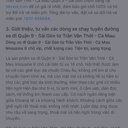
Trần Văn Thời - Cà Mau Quận 9 - Sài Gòn chính hãng tại
Vexere.com
để có giá rẻ nhất, đảm bảo giữ chỗ 100% và hỗ
trợ đổi trả vé miễn phí. Tổng đài tư vấn, đặt vé và đổi trả vé
miễn phí:
1900 888684
.
3. Giới thiệu, tư vấn các dòng xe chạy tuyến đường
xe đi Quận 9 - Sài Gòn từ Trần Văn Thời - Cà Mau:
Dòng xe đi Quận 9 - Sài Gòn từ Trần Văn Thời - Cà Mau
limousine 9 chỗ vip, chất lượng cao: Tiện lợi, sang trọng
Là sản phẩm xe đi Quận 9 - Sài Gòn từ Trần Văn Thời - Cà
Mau limousine 9 chỗ cải tiến từ xe 16 chỗ. Nội thất được làm
lại với các ghế bọc da chuẩn Châu Âu, không chỉ êm ái cho
chuyến hành trình xa, mà còn mát mẻ và không hề bị hầm bí
như các ghế bọc da bình thường. Kèm theo các ghế có nhiều
tiện nghi hiện đại như ti-vi, tủ lạnh mini, ổ cắm usb, đèn đọc
sách, hệ thống âm thanh cao cấp. Có vách ngăn riêng biệt
giữa khoang lái và khoang hành khách. Khoảng cách giữa các
ghế ngồi rất thoải mái, không nhồi nhét. Luôn đáp ứng được
nhu cầu về sang trọng, thoải mái và tiện nghi trong việc di
chuyển.