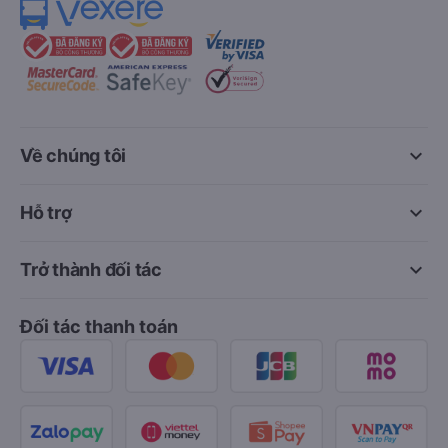
keyboard_arrow_down
Về chúng tôi
keyboard_arrow_down
Hỗ trợ
keyboard_arrow_down
Trở thành đối tác
Đối tác thanh toán