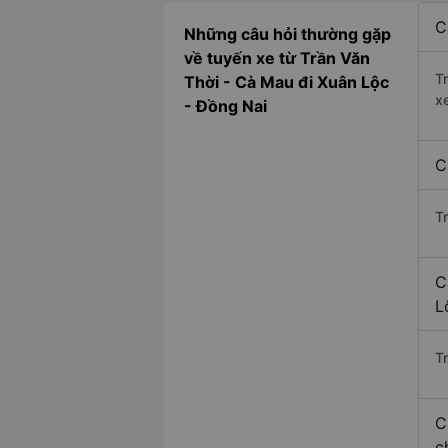
C
Những câu hỏi thường gặp
về tuyến xe từ Trần Văn
T
Thời - Cà Mau đi Xuân Lộc
x
- Đồng Nai
C
T
C
L
Tr
C
c