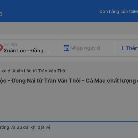
Đơn hàng của tôi
M
fo
Nơi đến
add
Nhập ngày đi
Thêm
xe đi Xuân Lộc từ Trần Văn Thời
ộc - Đồng Nai từ Trần Văn Thời - Cà Mau chất lượng 
rống và ưu đãi khi đặt vé