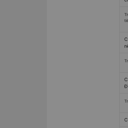
T
ti
C
n
T
C
Đ
T
C