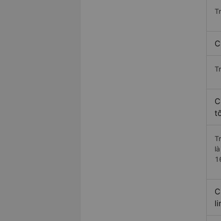
T
C
T
C
t
T
l
1
C
l