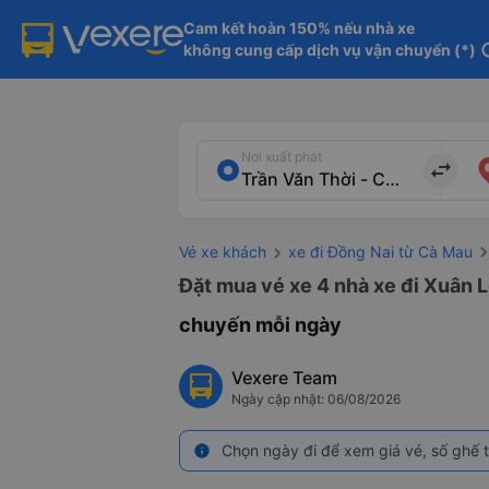
Cam kết hoàn 150% nếu nhà xe

không cung cấp dịch vụ vận chuyển (*)
in
Nơi xuất phát
import_export
Vé xe khách
xe đi Đồng Nai từ Cà Mau
Đặt mua vé xe 4 nhà xe đi Xuân L
chuyến mỗi ngày
Vexere Team
Ngày cập nhật: 06/08/2026
Chọn ngày đi để xem giá vé, số ghế t
info