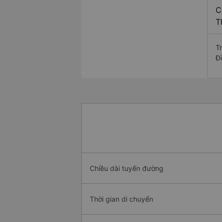
C
T
T
Đ
Chiều dài tuyến đường
Thời gian di chuyển