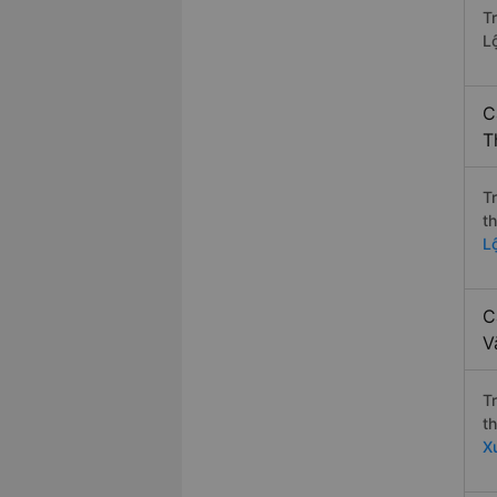
T
L
C
T
T
t
L
C
V
T
t
X