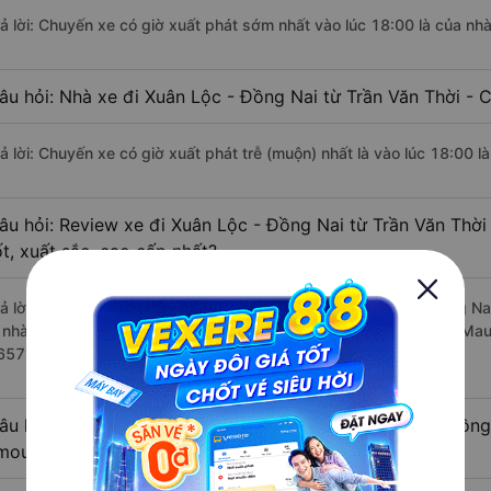
rả lời: Chuyến xe có giờ xuất phát sớm nhất vào lúc 18:00 là của nh
âu hỏi: Nhà xe đi Xuân Lộc - Đồng Nai từ Trần Văn Thời - 
rả lời: Chuyến xe có giờ xuất phát trễ (muộn) nhất là vào lúc 18:00 l
âu hỏi: Review xe đi Xuân Lộc - Đồng Nai từ Trần Văn Thời
ốt, xuất sắc, cao cấp nhất?
rả lời: Những hãng xe đi Trần Văn Thời - Cà Mau Xuân Lộc - Đồng Nai
à nhà xe Tuấn Hiệp đi Xuân Lộc - Đồng Nai từ Trần Văn Thời - Cà Mau
657 đánh giá của khách hàng).
âu hỏi: Có loại xe Trần Văn Thời - Cà Mau Xuân Lộc - Đồng
imousine phòng đôi không?