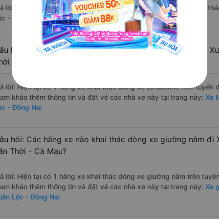
rả lời: Hiện tại chưa có nhà xe nào có loại xe giường nằm đôi khai t
ộc - Đồng Nai.
âu hỏi: Các hãng xe nào khai thác dòng xe Limousine đi X
hời - Cà Mau?
rả lời: Hiện tại có 1 hãng xe khai thác dòng xe Limousine trên tuyến
ham khảo thêm thông tin và đặt vé các nhà xe này tại trang này:
Xe l
ộc - Đồng Nai
âu hỏi: Các hãng xe nào khai thác dòng xe giường nằm đi 
ăn Thời - Cà Mau?
rả lời: Hiện tại có 1 hãng xe khai thác dòng xe giường nằm trên tuy
ham khảo thêm thông tin và đặt vé các nhà xe này tại trang này:
Xe g
uân Lộc - Đồng Nai