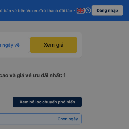
help_outline
Đăng nhập
ở bán vé trên Vexere
Trở thành đối tác
arrow_drop_down
Xem giá
 ngày về
cao và giá vé ưu đãi nhất
: 1
Xem bộ lọc chuyến phổ biến
Chọn ngày