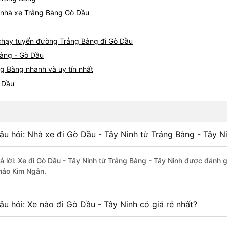
iá nhà xe Trảng Bàng Gò Dầu
e chạy tuyến đường Trảng Bàng đi Gò Dầu
Bàng - Gò Dầu
g Bàng nhanh và uy tín nhất
ò Dầu
âu hỏi: Nhà xe đi Gò Dầu - Tây Ninh từ Trảng Bàng - Tây N
rả lời: Xe đi Gò Dầu - Tây Ninh từ Trảng Bàng - Tây Ninh được đánh g
hảo Kim Ngân.
âu hỏi: Xe nào đi Gò Dầu - Tây Ninh có giá rẻ nhất?