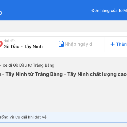
Đơn hàng của tôi
M
fo
Nơi đến
add
Nhập ngày đi
Thêm
xe đi Gò Dầu từ Trảng Bàng
 - Tây Ninh từ Trảng Bàng - Tây Ninh chất lượng cao 
rống và ưu đãi khi đặt vé