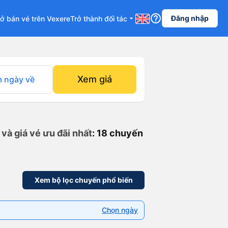
help_outline
Đăng nhập
ở bán vé trên Vexere
Trở thành đối tác
arrow_drop_down
Xem giá
 ngày về
và giá vé ưu đãi nhất
: 18 chuyến
Xem bộ lọc chuyến phổ biến
Chọn ngày