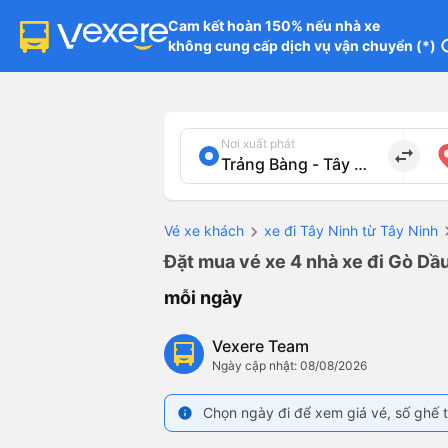
Cam kết hoàn 150% nếu nhà xe

không cung cấp dịch vụ vận chuyển (*)
in
Nơi xuất phát
import_export
Vé xe khách
xe đi Tây Ninh từ Tây Ninh
Đặt mua vé xe 4 nhà xe đi Gò Dầu
mỗi ngày
Vexere Team
Ngày cập nhật: 08/08/2026
Chọn ngày đi để xem giá vé, số ghế t
info