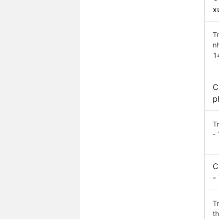
x
T
n
1
C
p
T
- 
C
-
T
t