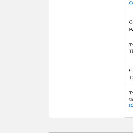
G
C
B
T
T
C
T
T
t
D