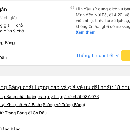
gân
Lần đầu sử dụng dịch vụ bên
Mình đến Núi Bà, đi 4:20, v
đánh giá)
viên nhiệt tình. Tài xế lịch 
g gia 11 chỗ
không ồn ào, ghế có massage
g đỉnh 9 chỗ
có quét dọn xe trước khi mờ
Xem thêm
hơn giờ trên vé 5-10p nhưn
ng Bàng
trung chuyển tới tận bãi xe
đó luôn. Tài xế trung chuyển
keyboard_arrow_down
Thông tin chi tiết
đi phục vụ chai nước nhỏ với
 Dầu
cây tại phòng chờ, nước bí đ
kẹo gừng. Kẹo gừng ngon nha,
chung ưng rồi đó, lần sau có
này 👍
ng Bàng chất lượng cao và giá vé ưu đãi nhất: 18 ch
ng Bàng chất lượng cao, uy tín, giá rẻ nhất 08/2026
 tại Khu phố Hoà Bình (Phòng vé Trảng Bàng)
từ Trảng Bàng đi Gò Dầu
 Trảng Bàng