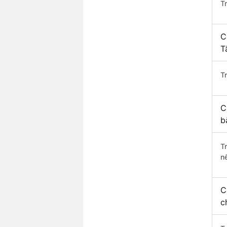
T
C
T
Tr
C
b
T
n
C
c