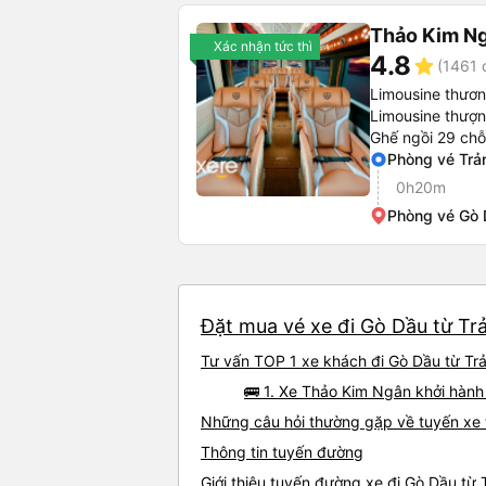
Thảo Kim N
Xác nhận tức thì
4.8
star
(1461 
Limousine thươn
Limousine thượn
Ghế ngồi 29 chỗ
Phòng vé Trả
0h20m
Phòng vé Gò
Đặt mua vé xe đi Gò Dầu từ Trả
Tư vấn TOP 1 xe khách đi Gò Dầu từ Trả
🚌 1. Xe Thảo Kim Ngân khởi hành
Những câu hỏi thường gặp về tuyến xe 
Thông tin tuyến đường
Giới thiệu tuyến đường xe đi Gò Dầu từ