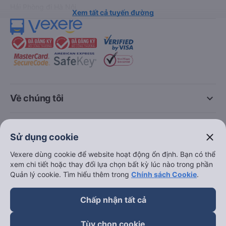
Thuê xe
Hà Nội đi Ninh Bình
Hà Nội đi Hạ Long
Hà Nội đi Sa Pa
Hà Nội đi Tam Đảo
Đà Nẵng đi Hội An
Đà Nẵng đi Huế
close
Sử dụng cookie
Hải Phòng đi Hà Nội
Xem tất cả tuyến đường
Vexere dùng cookie để website hoạt động ổn định. Bạn có thể
xem chi tiết hoặc thay đổi lựa chọn bất kỳ lúc nào trong phần
Quản lý cookie. Tìm hiểu thêm trong
Chính sách Cookie
.
Chấp nhận tất cả
Tùy chọn cookie