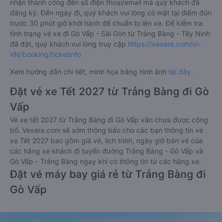
Thanh toán bằng tiền mặt tại các cửa hàng tiện lợi và
siêu thị gần nhà.
Thanh toán bằng thẻ thanh toán quốc tế (Visa, Master
Card, JCB).
Thanh toán bằng thẻ ATM đã đăng ký thanh toán trực
tuyến (Internet Banking).
Thanh toán bằng hình thức chuyển khoản ngân hàng.
Bên cạnh đó, quý khách cũng có thể thanh toán vé
thông qua các ví Momo, ZaloPay, AirPay, VNPay,…
Sau khi thanh toán vé xe khách Trảng Bàng - Tây Ninh Gò
Vấp - Sài Gòn thành công, Vexere sẽ gửi tin nhắn/email xác
nhận thành công đến số điện thoại/email mà quý khách đã
đăng ký. Đến ngày đi, quý khách vui lòng có mặt tại điểm đón
trước 30 phút giờ khởi hành để chuẩn bị lên xe. Để kiểm tra
tình trạng vé xe đi Gò Vấp - Sài Gòn từ Trảng Bàng - Tây Ninh
đã đặt, quý khách vui lòng truy cập
https://vexere.com/vi-
VN/booking/ticketinfo
Xem hướng dẫn chi tiết, minh họa bằng hình ảnh
tại đây.