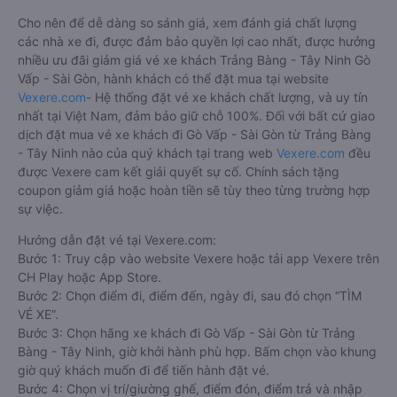
Limousine
Cách đặt vé xe khách đi Gò Vấp - Sài Gòn từ Trảng
Bàng - Tây Ninh nhanh và uy tín nhất
Việc có rất nhiều nhà xe Trảng Bàng - Tây Ninh Gò Vấp - Sài
Gòn giúp cho du khách có đa dạng sự lựa chọn. Đây cũng có
thể là một điều bất lợi làm cho hàng khách không biết nên
chọn nhà xe nào là phù hợp với mình. Bên cạnh đó, việc đảm
bảo giữ chỗ, có được chỗ ngồi yêu thích sau khi đặt vé xe đi
Gò Vấp - Sài Gòn từ Trảng Bàng - Tây Ninh giữa nhà xe với
khách hàng sau khi đặt trực tiếp vẫn chưa được đảm bảo
100%.
Cho nên để dễ dàng so sánh giá, xem đánh giá chất lượng
các nhà xe đi, được đảm bảo quyền lợi cao nhất, được hưởng
nhiều ưu đãi giảm giá vé xe khách Trảng Bàng - Tây Ninh Gò
Vấp - Sài Gòn, hành khách có thể đặt mua tại website
Vexere.com
- Hệ thống đặt vé xe khách chất lượng, và uy tín
nhất tại Việt Nam, đảm bảo giữ chỗ 100%. Đối với bất cứ giao
dịch đặt mua vé xe khách đi Gò Vấp - Sài Gòn từ Trảng Bàng
- Tây Ninh nào của quý khách tại trang web
Vexere.com
đều