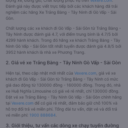
lượng xe, Đúng giờ, Chất lượng phục vụ trên
Vexere.com
.
Đánh giá này được viết trực tiếp bởi các khách hàng đã trải
nghiệm các hãng Xe Trảng Bàng - Tây Ninh đi Gò Vấp - Sài
Gòn.
Chất lượng các xe khách đi Gò Vấp - Sài Gòn từ Trảng Bàng -
Tây Ninh được đánh giá 4.7, với điểm trung bình là 4.7/5 bởi
4299 hành khách. Trong đó hãng xe khách Trảng Bàng - Tây
Ninh Gò Vấp - Sài Gòn tốt nhất tuyến được đánh giá 4.8/5 bởi
3952 hành khách là nhà xe Phương Trang.
2. Giá vé xe Trảng Bàng - Tây Ninh Gò Vấp - Sài Gòn
Hiện tại, theo cập nhật mới nhất của
Vexere.com
, giá vé xe
khách đi Gò Vấp - Sài Gòn từ Trảng Bàng - Tây Ninh có mức
giá dao động từ 130000 đồng - 160000 đồng. Trong đó, nhà
xe Huệ Nghĩa Limousine có giá vé rẻ nhất, chỉ 130000 đồng.
Đặt vé xe Trảng Bàng - Tây Ninh Gò Vấp - Sài Gòn chính hãng
tại
Vexere.com
để có giá rẻ nhất, đảm bảo giữ chỗ 100% và
hỗ trợ đổi trả vé miễn phí. Tổng đài tư vấn, đặt vé và đổi trả
vé miễn phí:
1900 888684
.
3. Giới thiệu, tư vấn các dòng xe chạy tuyến đường