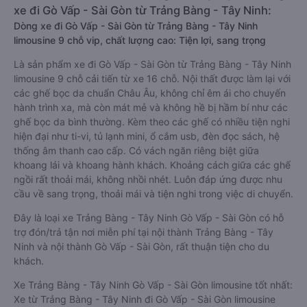
xe đi Gò Vấp - Sài Gòn từ Trảng Bàng - Tây Ninh:
Dòng xe đi Gò Vấp - Sài Gòn từ Trảng Bàng - Tây Ninh
limousine 9 chỗ vip, chất lượng cao: Tiện lợi, sang trọng
Là sản phẩm xe đi Gò Vấp - Sài Gòn từ Trảng Bàng - Tây Ninh
limousine 9 chỗ cải tiến từ xe 16 chỗ. Nội thất được làm lại với
các ghế bọc da chuẩn Châu Âu, không chỉ êm ái cho chuyến
hành trình xa, mà còn mát mẻ và không hề bị hầm bí như các
ghế bọc da bình thường. Kèm theo các ghế có nhiều tiện nghi
hiện đại như ti-vi, tủ lạnh mini, ổ cắm usb, đèn đọc sách, hệ
thống âm thanh cao cấp. Có vách ngăn riêng biệt giữa
khoang lái và khoang hành khách. Khoảng cách giữa các ghế
ngồi rất thoải mái, không nhồi nhét. Luôn đáp ứng được nhu
cầu về sang trọng, thoải mái và tiện nghi trong việc di chuyển.
Đây là loại xe Trảng Bàng - Tây Ninh Gò Vấp - Sài Gòn có hỗ
trợ đón/trả tận nơi miễn phí tại nội thành Trảng Bàng - Tây
Ninh và nội thành Gò Vấp - Sài Gòn, rất thuận tiện cho du
khách.
Xe Trảng Bàng - Tây Ninh Gò Vấp - Sài Gòn limousine tốt nhất:
Xe từ Trảng Bàng - Tây Ninh đi Gò Vấp - Sài Gòn limousine