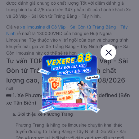
được đánh giá chung có chất lượng Tốt với điểm đánh giá
trung bình từ 4.7/5 dựa trên 347 phản hồi của hành khách Xe
về Gò Vấp - Sài Gòn từ Trảng Bàng - Tây Ninh.
Giá vé
xe limousine đi Gò Vấp - Sài Gòn từ Trảng Bàng - Tây
Ninh
rẻ nhất là 130000VND của hãng xe Huệ Nghĩa
Limousine. Tùy thuộc vào vị trí ngồi của bạn và chương trình
khuyến mãi, giá vé Xe Trảng Bàng - Tây Ninh đi Gò Vấp - Sài
Gòn limousine này có thể sẽ rẻ hơn
Tư vấn TOP 2 xe khách đi Gò Vấp - Sài
Gòn từ Trảng Bàng - Tây Ninh chất
lượng cao, uy tín, giá rẻ nhất 08/2026
null
🚌 1. Xe Phương Trang khởi hành tại undefined (Bến
xe Tân Biên)
a. Giới thiệu xe Phương Trang
Phương Trang là hãng xe limousine chuyên khai thác
tuyến đường từ Trảng Bàng - Tây Ninh đi Gò Vấp - Sài
Gòn và ngược lại. Nổi bật với dàn xe được đầu tư mới