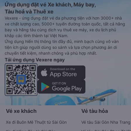
Đặt vé xe Tết 2027 từ Trảng Bàng đi Gò
Vấp
Vé xe tết 2027 từ Trảng Bàng đi Gò Vấp vẫn chưa được công
bố. Vexere.com sẽ sớm thông báo cho các bạn thông tin vé
xe Tết 2027 bao gồm giá vé, lịch trình, ngày giờ bán vé của
các hãng xe khách đi tuyến đường Trảng Bàng - Gò Vấp và
Gò Vấp - Trảng Bàng ngay khi có thông tin từ các hãng xe.
Đặt vé máy bay giá rẻ từ Trảng Bàng đi
Gò Vấp
Ứng dụng đặt vé Xe khách, Máy bay,
Tàu hoả và Thuê xe
Vexere - ứng dụng đặt vé đa phương tiện với hơn 3000+ nhà
xe chất lượng cao, 5000+ tuyến đường toàn quốc, tất cả hãng
bay và hãng tàu cùng dịch vụ thuê xe máy, xe du lịch phủ
khắp các tỉnh thành tại Việt Nam.
Ứng dụng hiển thị thông tin đầy đủ, minh bạch cùng vô vàn
tiện ích giúp người dùng so sánh và lựa chọn phương án di