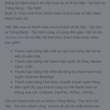
được Vexere cam kết giải quyết sự cố. Chính sách tặng
coupon giảm giá hoặc hoàn tiền sẽ tùy theo từng trường hợp
sự việc.
Hướng dẫn đặt vé tại Vexere.com:
Bước 1: Truy cập vào website Vexere hoặc tải app Vexere trên
CH Play hoặc App Store.
Bước 2: Chọn điểm đi, điểm đến, ngày đi, sau đó chọn “TÌM
VÉ XE”.
Bước 3: Chọn hãng xe khách đi Gò Vấp - Sài Gòn từ Trảng
Bàng - Tây Ninh, giờ khởi hành phù hợp. Bấm chọn vào khung
giờ quý khách muốn đi để tiến hành đặt vé.
Bước 4: Chọn vị trí/giường ghế, điểm đón, điểm trả và nhập
thông tin hành khách khi đặt mua vé xe đi Gò Vấp - Sài Gòn từ
Trảng Bàng - Tây Ninh
Bước 5: Chọn hình thức thanh toán vé phù hợp và tiến hành
thanh toán vé.
Việc đặt mua và thanh toán vé xe khách đi Gò Vấp - Sài Gòn
từ Trảng Bàng - Tây Ninh cũng vô cùng đơn giản, tiện lợi khi
Vexere.com
hỗ trợ đến 06 hình thức thanh toán khác nhau
bao gồm: