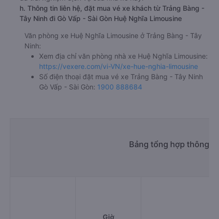
Văn phòng Lê Đại Hành
Bến xe An Sương - Quầy 20-21-22
f. Giá vé giá xe khách đi Gò Vấp - Sài Gòn từ Trảng Bàng -
Tây Ninh Huệ Nghĩa Limousine
ghế ngồi 130000đ/vé
limousine 160000đ/vé
g. Review, đánh giá chất lượng xe Huệ Nghĩa Limousine
Nhà xe Huệ Nghĩa Limousine được đánh giá với số điểm
trung bình là 4.7/5 dựa trên 347 đánh giá của khách hàng
đã trải nghiệm dịch vụ của nhà xe này.
h. Thông tin liên hệ, đặt mua vé xe khách từ Trảng Bàng -
Tây Ninh đi Gò Vấp - Sài Gòn Huệ Nghĩa Limousine
Văn phòng xe Huệ Nghĩa Limousine ở Trảng Bàng - Tây
Ninh:
Xem địa chỉ văn phòng nhà xe Huệ Nghĩa Limousine:
https://vexere.com/vi-VN/xe-hue-nghia-limousine
Số điện thoại đặt mua vé xe Trảng Bàng - Tây Ninh
Gò Vấp - Sài Gòn:
1900 888684