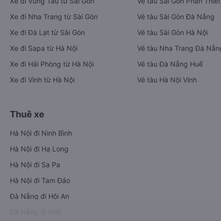
chuyển tiết kiệm, nhanh chóng và phù hợp nhất.
Tải ứng dụng Vexere ngay
Vé xe khách
Vé tàu hỏa
Xe đi Buôn Mê Thuột từ Sài Gòn
Vé tàu Sài Gòn Nha Trang
Xe đi Vũng Tàu từ Sài Gòn
Vé tàu Sài Gòn Phan Thiết
Xe đi Nha Trang từ Sài Gòn
Vé tàu Sài Gòn Đà Nẵng
Xe đi Đà Lạt từ Sài Gòn
Vé tàu Sài Gòn Hà Nội
Xe đi Sapa từ Hà Nội
Vé tàu Nha Trang Đà Nẵn
Xe đi Hải Phòng từ Hà Nội
Vé tàu Đà Nẵng Huế
Xe đi Vinh từ Hà Nội
Vé tàu Hà Nội Vinh