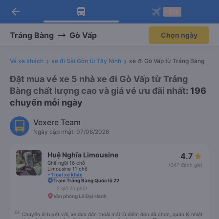
arrow_back
Tải app Vexere ngay!
Tải app Vexere
-30k
Mở app
Mở app
Nhận ưu đãi thành viên độc
-30k/ghế khi đặt vé máy bay qua
quyền
app
Trảng Bàng
Gò Vấp
Chọn ngày
Vé xe khách
xe đi Sài Gòn từ Tây Ninh
xe đi Gò Vấp từ Trảng Bàng
Đặt mua vé xe 5 nhà xe đi Gò Vấp từ Trảng
Bàng chất lượng cao và giá vé ưu đãi nhất
: 196
chuyến mỗi ngày
Vexere Team
Ngày cập nhật: 07/08/2026
Huệ Nghĩa Limousine
4.7
Ghế ngồi 16 chỗ
(347 đánh giá)
Limousine 11 chỗ
+1 loại xe khác
Trạm Trảng Bàng Quốc lộ 22
2 giờ 20 phút
Văn phòng Lê Đại Hành
Chuyến đi tuyệt vời, xe đưa đón thoải mái từ điểm đón đã chọn, quản lý nhiệt