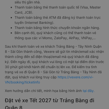
siêu thị gần nhà.
Thanh toán bằng thẻ thanh toán quốc tế (Visa, Master
Card, JCB).
Thanh toán bằng thẻ ATM đã đăng ký thanh toán trực
tuyến (Internet Banking).
Thanh toán bằng hình thức chuyển khoản ngân hàng.
Bên cạnh đó, quý khách cũng có thể thanh toán vé
thông qua các ví Momo, ZaloPay, AirPay, VNPay,…
Sau khi thanh toán vé xe khách Trảng Bàng - Tây Ninh Quận
8 - Sài Gòn thành công, Vexere sẽ gửi tin nhắn/email xác nhận
thành công đến số điện thoại/email mà quý khách đã đăng
ký. Đến ngày đi, quý khách vui lòng có mặt tại điểm đón trước
30 phút giờ khởi hành để chuẩn bị lên xe. Để kiểm tra tình
trạng vé xe đi Quận 8 - Sài Gòn từ Trảng Bàng - Tây Ninh đã
đặt, quý khách vui lòng truy cập
https://vexere.com/vi-
VN/booking/ticketinfo
Xem hướng dẫn chi tiết, minh họa bằng hình ảnh
tại đây.
Đặt vé xe Tết 2027 từ Trảng Bàng đi
Quận 8