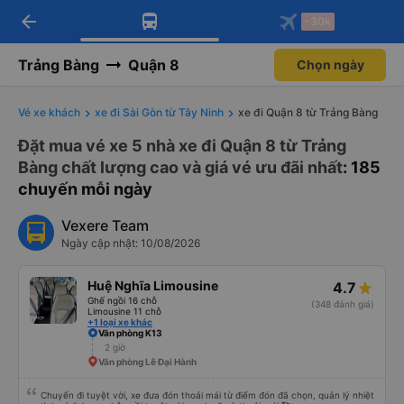
arrow_back
Tải app Vexere ngay!
Tải app Vexere
-30k
Mở app
Mở app
Nhận ưu đãi thành viên độc
-30k/ghế khi đặt vé máy bay qua
quyền
app
Trảng Bàng
Quận 8
Chọn ngày
Vé xe khách
xe đi Sài Gòn từ Tây Ninh
xe đi Quận 8 từ Trảng Bàng
Đặt mua vé xe 5 nhà xe đi Quận 8 từ Trảng
Bàng chất lượng cao và giá vé ưu đãi nhất
: 185
chuyến mỗi ngày
Vexere Team
Ngày cập nhật: 10/08/2026
Huệ Nghĩa Limousine
4.7
Ghế ngồi 16 chỗ
(348 đánh giá)
Limousine 11 chỗ
+1 loại xe khác
Văn phòng K13
2 giờ
Văn phòng Lê Đại Hành
Chuyến đi tuyệt vời, xe đưa đón thoải mái từ điểm đón đã chọn, quản lý nhiệt