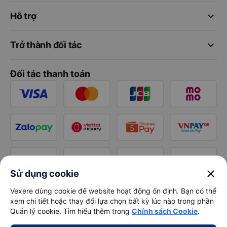
keyboard_arrow_down
Hỗ trợ
keyboard_arrow_down
Trở thành đối tác
Đối tác thanh toán
close
Sử dụng cookie
Vexere dùng cookie để website hoạt động ổn định. Bạn có thể
xem chi tiết hoặc thay đổi lựa chọn bất kỳ lúc nào trong phần
Quản lý cookie. Tìm hiểu thêm trong
Chính sách Cookie
.