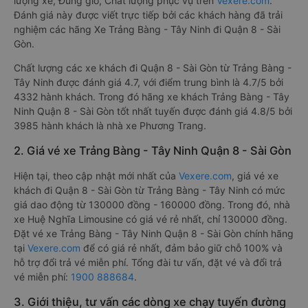
lượng xe, Đúng giờ, Chất lượng phục vụ trên
Vexere.com
.
Đánh giá này được viết trực tiếp bởi các khách hàng đã trải
nghiệm các hãng Xe Trảng Bàng - Tây Ninh đi Quận 8 - Sài
Gòn.
Chất lượng các xe khách đi Quận 8 - Sài Gòn từ Trảng Bàng -
Tây Ninh được đánh giá 4.7, với điểm trung bình là 4.7/5 bởi
4332 hành khách. Trong đó hãng xe khách Trảng Bàng - Tây
Ninh Quận 8 - Sài Gòn tốt nhất tuyến được đánh giá 4.8/5 bởi
3985 hành khách là nhà xe Phương Trang.
2. Giá vé xe Trảng Bàng - Tây Ninh Quận 8 - Sài Gòn
Hiện tại, theo cập nhật mới nhất của
Vexere.com
, giá vé xe
khách đi Quận 8 - Sài Gòn từ Trảng Bàng - Tây Ninh có mức
giá dao động từ 130000 đồng - 160000 đồng. Trong đó, nhà
xe Huệ Nghĩa Limousine có giá vé rẻ nhất, chỉ 130000 đồng.
Đặt vé xe Trảng Bàng - Tây Ninh Quận 8 - Sài Gòn chính hãng
tại
Vexere.com
để có giá rẻ nhất, đảm bảo giữ chỗ 100% và
hỗ trợ đổi trả vé miễn phí. Tổng đài tư vấn, đặt vé và đổi trả
vé miễn phí:
1900 888684
.
3. Giới thiệu, tư vấn các dòng xe chạy tuyến đường