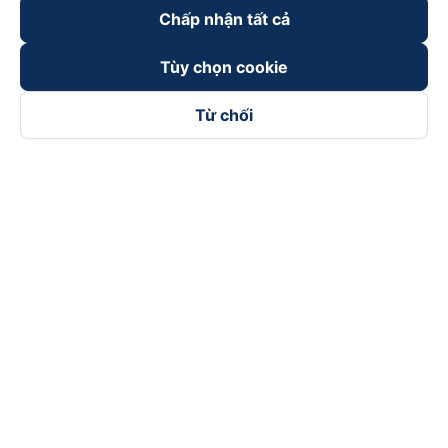
Chấp nhận tất cả
Tùy chọn cookie
Từ chối
Theo dõi chúng tôi trên
Facebook
Tiktok
Youtube
Công ty TNHH Thương Mại Dịch Vụ Vexere
Địa chỉ đăng ký kinh doanh: 8C Chữ Đồng Tử, Phường Tân
Sơn Nhất, TP. Hồ Chí Minh, Việt Nam
Địa chỉ
:
Lầu 2, toà nhà H3 Circo Hoàng Diệu, 384 Hoàng Diệu,
Phường Khánh Hội, TP Hồ Chí Minh, Việt Nam
Tầng 3, toà nhà 101 Láng Hạ, 101 Láng Hạ, Phường Láng, TP.
Hà Nội, Việt Nam
Giấy chứng nhận ĐKKD số 0315133726 do Sở KH và ĐT TP.
Hồ Chí Minh cấp lần đầu ngày 27/6/2018
Bản quyền © 2025 thuộc về Vexere.com