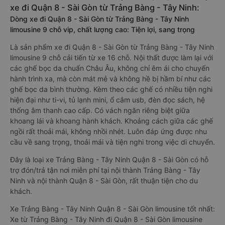
xe đi Quận 8 - Sài Gòn từ Trảng Bàng - Tây Ninh:
Dòng xe đi Quận 8 - Sài Gòn từ Trảng Bàng - Tây Ninh
limousine 9 chỗ vip, chất lượng cao: Tiện lợi, sang trọng
Là sản phẩm xe đi Quận 8 - Sài Gòn từ Trảng Bàng - Tây Ninh
limousine 9 chỗ cải tiến từ xe 16 chỗ. Nội thất được làm lại với
các ghế bọc da chuẩn Châu Âu, không chỉ êm ái cho chuyến
hành trình xa, mà còn mát mẻ và không hề bị hầm bí như các
ghế bọc da bình thường. Kèm theo các ghế có nhiều tiện nghi
hiện đại như ti-vi, tủ lạnh mini, ổ cắm usb, đèn đọc sách, hệ
thống âm thanh cao cấp. Có vách ngăn riêng biệt giữa
khoang lái và khoang hành khách. Khoảng cách giữa các ghế
ngồi rất thoải mái, không nhồi nhét. Luôn đáp ứng được nhu
cầu về sang trọng, thoải mái và tiện nghi trong việc di chuyển.
Đây là loại xe Trảng Bàng - Tây Ninh Quận 8 - Sài Gòn có hỗ
trợ đón/trả tận nơi miễn phí tại nội thành Trảng Bàng - Tây
Ninh và nội thành Quận 8 - Sài Gòn, rất thuận tiện cho du
khách.
Xe Trảng Bàng - Tây Ninh Quận 8 - Sài Gòn limousine tốt nhất:
Xe từ Trảng Bàng - Tây Ninh đi Quận 8 - Sài Gòn limousine