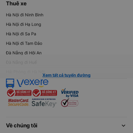
Thuê xe
Hà Nội đi Ninh Bình
Hà Nội đi Hạ Long
Hà Nội đi Sa Pa
Hà Nội đi Tam Đảo
Đà Nẵng đi Hội An
Đà Nẵng đi Huế
Hải Phòng đi Hà Nội
Xem tất cả tuyến đường
keyboard_arrow_down
Về chúng tôi