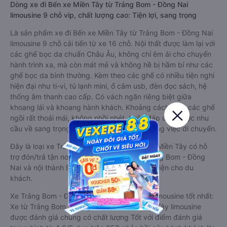
Dòng xe đi Bến xe Miền Tây từ Trảng Bom - Đồng Nai
limousine 9 chỗ vip, chất lượng cao: Tiện lợi, sang trọng
Là sản phẩm xe đi Bến xe Miền Tây từ Trảng Bom - Đồng Nai
limousine 9 chỗ cải tiến từ xe 16 chỗ. Nội thất được làm lại với
các ghế bọc da chuẩn Châu Âu, không chỉ êm ái cho chuyến
hành trình xa, mà còn mát mẻ và không hề bị hầm bí như các
ghế bọc da bình thường. Kèm theo các ghế có nhiều tiện nghi
hiện đại như ti-vi, tủ lạnh mini, ổ cắm usb, đèn đọc sách, hệ
thống âm thanh cao cấp. Có vách ngăn riêng biệt giữa
khoang lái và khoang hành khách. Khoảng cách giữa các ghế
ngồi rất thoải mái, không nhồi nhét. Luôn đáp ứng được nhu
cầu về sang trọng, thoải mái và tiện nghi trong việc di chuyển.
Đây là loại xe Trảng Bom - Đồng Nai Bến xe Miền Tây có hỗ
trợ đón/trả tận nơi miễn phí tại nội thành Trảng Bom - Đồng
Nai và nội thành Bến xe Miền Tây, rất thuận tiện cho du
khách.
Xe Trảng Bom - Đồng Nai Bến xe Miền Tây limousine tốt nhất:
Xe từ Trảng Bom - Đồng Nai đi Bến xe Miền Tây limousine
được đánh giá chung có chất lượng Tốt với điểm đánh giá