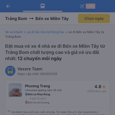
arrow_back
Tải app Vexere ngay!
Tải app Vexere
-30k
Mở app
Mở app
Nhận ưu đãi thành viên độc
-30k/ghế khi đặt vé máy bay qua
quyền
app
Trảng Bom
Bến xe Miền Tây
Chọn ngày
Vé xe khách
xe đi Sài Gòn từ Đồng Nai
xe đi Bến xe Miền Tây từ
Trảng Bom
Đặt mua vé xe 4 nhà xe đi Bến xe Miền Tây từ
Trảng Bom chất lượng cao và giá vé ưu đãi
nhất
: 12 chuyến mỗi ngày
Vexere Team
Ngày cập nhật: 08/08/2026
Phương Trang
4.8
Limousine giường nằm 34 chỗ
(3978 đánh giá)
Bến xe Phan Rang
6 giờ 50 phút
Bến Xe An Sương
Excellent bus and very safe driving. To make this a 5-star experience, I