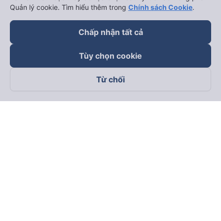
Quản lý cookie. Tìm hiểu thêm trong
Chính sách Cookie
.
Chấp nhận tất cả
Tùy chọn cookie
Từ chối
Theo dõi chúng tôi trên
Facebook
Tiktok
Youtube
Công ty TNHH Thương Mại Dịch Vụ Vexere
Địa chỉ đăng ký kinh doanh: 8C Chữ Đồng Tử, Phường Tân
Sơn Nhất, TP. Hồ Chí Minh, Việt Nam
Địa chỉ
:
Lầu 2, toà nhà H3 Circo Hoàng Diệu, 384 Hoàng Diệu,
Phường Khánh Hội, TP Hồ Chí Minh, Việt Nam
Tầng 3, toà nhà 101 Láng Hạ, 101 Láng Hạ, Phường Láng, TP.
Hà Nội, Việt Nam
Giấy chứng nhận ĐKKD số 0315133726 do Sở KH và ĐT TP.