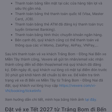
Thanh toán bằng tiền mặt tại các cửa hàng tiện lợi và
siêu thị gần nhà.
Thanh toán bằng thẻ thanh toán quốc tế (Visa, Master
Card, JCB).
Thanh toán bằng thẻ ATM đã đăng ký thanh toán trực
tuyến (Internet Banking).
Thanh toán bằng hình thức chuyển khoản ngân hàng.
Bên cạnh đó, quý khách cũng có thể thanh toán vé
thông qua các ví Momo, ZaloPay, AirPay, VNPay,…
Sau khi thanh toán vé xe khách Trảng Bom - Đồng Nai Bến xe
Miền Tây thành công, Vexere sẽ gửi tin nhắn/email xác nhận
thành công đến số điện thoại/email mà quý khách đã đăng
ký. Đến ngày đi, quý khách vui lòng có mặt tại điểm đón trước
30 phút giờ khởi hành để chuẩn bị lên xe. Để kiểm tra tình
trạng vé xe đi Bến xe Miền Tây từ Trảng Bom - Đồng Nai đã
đặt, quý khách vui lòng truy cập
https://vexere.com/vi-
VN/booking/ticketinfo
Xem hướng dẫn chi tiết, minh họa bằng hình ảnh
tại đây.
Đặt vé xe Tết 2027 từ Trảng Bom đi Bến