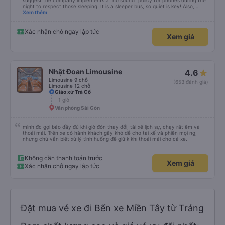
suggest the company implements a "no sound" policy for phones during the
night to respect those sleeping. It is a sleeper bus, so quiet is key! Also,
please display the Wi-Fi password clearly inside the cabin for convenience. I
Xem thêm
would definitely ride with them again! -------------- ​ Xe chất lượng tốt và
tài xế lái xe rất an toàn. Để dịch vụ hoàn hảo hơn, tôi góp ý nhà xe nên có
quy định rõ ràng về việc giữ im lặng (tắt âm thanh điện thoại) vào ban đêm
Xác nhận chỗ ngay lập tức
Xem giá
để tránh làm phiền hành khách khác ngủ. Ngoài ra, nhà xe nên dán sẵn mật
khẩu Wi-Fi trong xe để hành khách dễ dàng sử dụng. Tôi vẫn sẽ tiếp tục ủng
hộ nhà xe trong tương lai!
Nhật Đoan Limousine
4.6
Limousine 9 chỗ
(653 đánh giá)
Limousine 12 chỗ
Giáo xứ Trà Cổ
1 giờ
Văn phòng Sài Gòn
mình đc gọi báo đầy đủ khi giờ đón thay đổi, tài xế lịch sự, chạy rất êm và
thoải mái. Trên xe có hành khách gây khó dễ cho tài xế và phiền mọi ng,
nhưng chú vẫn biết xử lý tình huống để giữ k khí thoải mái cho cả xe.
Không cần thanh toán trước
Xem giá
Xác nhận chỗ ngay lập tức
Đặt mua vé xe đi Bến xe Miền Tây từ Trảng