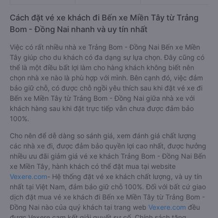
Cách đặt vé xe khách đi Bến xe Miền Tây từ Trảng
Bom - Đồng Nai nhanh và uy tín nhất
Việc có rất nhiều nhà xe Trảng Bom - Đồng Nai Bến xe Miền
Tây giúp cho du khách có đa dạng sự lựa chọn. Đây cũng có
thể là một điều bất lợi làm cho hàng khách không biết nên
chọn nhà xe nào là phù hợp với mình. Bên cạnh đó, việc đảm
bảo giữ chỗ, có được chỗ ngồi yêu thích sau khi đặt vé xe đi
Bến xe Miền Tây từ Trảng Bom - Đồng Nai giữa nhà xe với
khách hàng sau khi đặt trực tiếp vẫn chưa được đảm bảo
100%.
Cho nên để dễ dàng so sánh giá, xem đánh giá chất lượng
các nhà xe đi, được đảm bảo quyền lợi cao nhất, được hưởng
nhiều ưu đãi giảm giá vé xe khách Trảng Bom - Đồng Nai Bến
xe Miền Tây, hành khách có thể đặt mua tại website
Vexere.com
- Hệ thống đặt vé xe khách chất lượng, và uy tín
nhất tại Việt Nam, đảm bảo giữ chỗ 100%. Đối với bất cứ giao
dịch đặt mua vé xe khách đi Bến xe Miền Tây từ Trảng Bom -
Đồng Nai nào của quý khách tại trang web
Vexere.com
đều
được Vexere cam kết giải quyết sự cố. Chính sách tặng