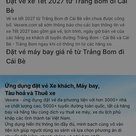
Đặt vé xe Tết 2027 từ Trảng Bom đi Cái
Bè
Vé xe tết 2027 từ Trảng Bom đi Cái Bè vẫn chưa được công
bố. Vexere.com sẽ sớm thông báo cho các bạn thông tin vé
xe Tết 2027 bao gồm giá vé, lịch trình, ngày giờ bán vé của
các hãng xe khách đi tuyến đường Trảng Bom - Cái Bè và Cái
Bè - Trảng Bom ngay khi có thông tin từ các hãng xe.
Đặt vé máy bay giá rẻ từ Trảng Bom đi
Cái Bè
Ứng dụng đặt vé Xe khách, Máy bay,
Tàu hoả và Thuê xe
Vexere - ứng dụng đặt vé đa phương tiện với hơn 3000+ nhà
xe chất lượng cao, 5000+ tuyến đường toàn quốc, tất cả hãng
bay và hãng tàu cùng dịch vụ thuê xe máy, xe du lịch phủ
khắp các tỉnh thành tại Việt Nam.
Ứng dụng hiển thị thông tin đầy đủ, minh bạch cùng vô vàn
tiện ích giúp người dùng so sánh và lựa chọn phương án di