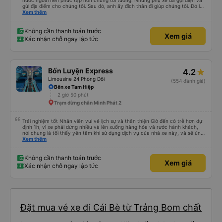
nước ngoài nên phức tạp hơn chúng tôi tưởng. Nhưng phụ xe đã gọi điện và
gửi địa điểm cho chúng tôi. Sau đó, anh ấy đích thân đi giúp chúng tôi. Đó là
lần đầu tiên đi xe giường nằm với hai đứa trẻ nhỏ khá thú vị. Chúng tôi không
Xem thêm
chắc chắn khi nào xe sẽ dừng lại để nghỉ hoặc ăn uống. Tôi rất ngạc nhiên
khi xe dừng lại lúc nửa đêm ở Cần Thơ và mọi người xuống xe ăn. Khi đến
điểm dừng, họ đánh thức chúng tôi dậy và đảm bảo chúng tôi đã sẵn sàng.
Không cần thanh toán trước
Xem giá
Nhìn chung, đó là một trải nghiệm tốt. Mỗi giường đều có gối và chăn, và đủ
Xác nhận chỗ ngay lập tức
chỗ cho 1 người lớn và 1 trẻ em nằm thoải mái.
Bốn Luyện Express
4.2
Limousine 24 Phòng Đôi
(554 đánh giá)
Bến xe Tam Hiệp
2 giờ 50 phút
Trạm dừng chân Minh Phát 2
Trải nghiệm tốt Nhân viên vui vẻ lịch sự và thân thiện Giờ đến có trễ hơn dự
định 1h, vì xe phải dừng nhiều và lên xuống hàng hóa và rước hành khách,
nói chung là tối thấy yên tâm khi sử dụng dịch vụ của nhà xe này, và sẽ ủng
hộ và giới thiệu cho người thân sử dụng dịch vụ của nhà xe này
Xem thêm
Không cần thanh toán trước
Xem giá
Xác nhận chỗ ngay lập tức
Đặt mua vé xe đi Cái Bè từ Trảng Bom chất