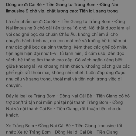
Dòng xe đi Cái Bè - Tiền Giang từ Trảng Bom - Đồng Nai
limousine 9 chỗ vip, chất lượng cao: Tiện lợi, sang trọng
Là sản phẩm xe đi Cái Bè - Tiền Giang từ Trảng Bom - Đồng
Nai limousine 9 chỗ cải tiến từ xe 16 chỗ. Nội thất được làm lại
với các ghế bọc da chuẩn Châu Âu, không chỉ êm ái cho
chuyến hành trình xa, mà còn mát mẻ và không hề bị hầm bí
như các ghế bọc da bình thường. Kèm theo các ghế có nhiều
tiện nghi hiện đại như ti-vi, tủ lạnh mini, ổ cắm usb, đèn đọc
sách, hệ thống âm thanh cao cấp. Có vách ngăn riêng biệt
giữa khoang lái và khoang hành khách. Khoảng cách giữa các
ghế ngồi rất thoải mái, không nhồi nhét. Luôn đáp ứng được
nhu cầu về sang trọng, thoải mái và tiện nghi trong việc di
chuyển.
Đây là loại xe Trảng Bom - Đồng Nai Cái Bè - Tiền Giang có hỗ
trợ đón/trả tận nơi miễn phí tại nội thành Trảng Bom - Đồng
Nai và nội thành Cái Bè - Tiền Giang, rất thuận tiện cho du
khách.
Xe Trảng Bom - Đồng Nai Cái Bè - Tiền Giang limousine tốt
nhất: Xe từ Trảng Bom - Đồng Nai đi Cái Bè - Tiền Giang