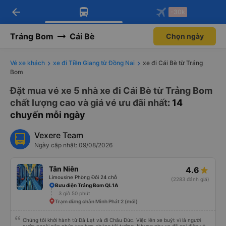
arrow_back
Tải app Vexere ngay!
Tải app Vexere
-30k
Mở app
Mở app
Nhận ưu đãi thành viên độc
-30k/ghế khi đặt vé máy bay qua
quyền
app
Trảng Bom
Cái Bè
Chọn ngày
Vé xe khách
xe đi Tiền Giang từ Đồng Nai
xe đi Cái Bè từ Trảng
Bom
Đặt mua vé xe 5 nhà xe đi Cái Bè từ Trảng Bom
chất lượng cao và giá vé ưu đãi nhất
: 14
chuyến mỗi ngày
Vexere Team
Ngày cập nhật: 09/08/2026
Tân Niên
4.6
Limousine Phòng Đôi 24 chỗ
(2283 đánh giá)
Bưu điện Trảng Bom QL1A
3 giờ 50 phút
Trạm dừng chân Minh Phát 2 (mới)
Chúng tôi khởi hành từ Đà Lạt và đi Châu Đức. Việc lên xe buýt vì là người