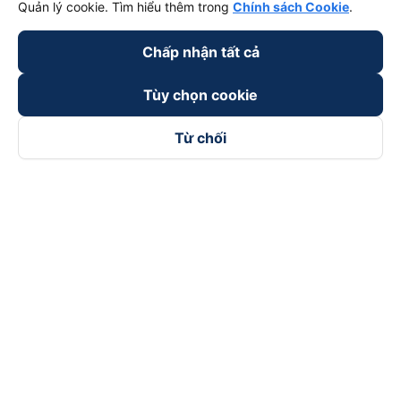
Quản lý cookie. Tìm hiểu thêm trong
Chính sách Cookie
.
Chấp nhận tất cả
Tùy chọn cookie
Từ chối
Theo dõi chúng tôi trên
Facebook
Tiktok
Youtube
Công ty TNHH Thương Mại Dịch Vụ Vexere
Địa chỉ đăng ký kinh doanh: 8C Chữ Đồng Tử, Phường Tân
Sơn Nhất, TP. Hồ Chí Minh, Việt Nam
Địa chỉ
:
Lầu 2, toà nhà H3 Circo Hoàng Diệu, 384 Hoàng Diệu,
Phường Khánh Hội, TP Hồ Chí Minh, Việt Nam
Tầng 3, toà nhà 101 Láng Hạ, 101 Láng Hạ, Phường Láng, TP.
Hà Nội, Việt Nam
Giấy chứng nhận ĐKKD số 0315133726 do Sở KH và ĐT TP.