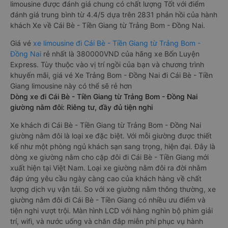
limousine được đánh giá chung có chất lượng Tốt với điểm
đánh giá trung bình từ 4.4/5 dựa trên 2831 phản hồi của hành
khách Xe về Cái Bè - Tiền Giang từ Trảng Bom - Đồng Nai.
Giá vé
xe limousine đi Cái Bè - Tiền Giang từ Trảng Bom -
Đồng Nai
rẻ nhất là 380000VND của hãng xe Bốn Luyện
Express. Tùy thuộc vào vị trí ngồi của bạn và chương trình
khuyến mãi, giá vé Xe Trảng Bom - Đồng Nai đi Cái Bè - Tiền
Giang limousine này có thể sẽ rẻ hơn
Dòng xe đi Cái Bè - Tiền Giang từ Trảng Bom - Đồng Nai
giường nằm đôi: Riêng tư, đầy đủ tiện nghi
Xe khách đi Cái Bè - Tiền Giang từ Trảng Bom - Đồng Nai
giường nằm đôi là loại xe đặc biệt. Với mỗi giường được thiết
kế như một phòng ngủ khách sạn sang trọng, hiện đại. Đây là
dòng xe giường nằm cho cặp đôi đi Cái Bè - Tiền Giang mới
xuất hiện tại Việt Nam. Loại xe giường nằm đôi ra đời nhằm
đáp ứng yêu cầu ngày càng cao của khách hàng về chất
lượng dịch vụ vận tải. So với xe giường nằm thông thường, xe
giường nằm đôi đi Cái Bè - Tiền Giang có nhiều ưu điểm và
tiện nghi vượt trội. Màn hình LCD với hàng nghìn bộ phim giải
trí, wifi, và nước uống và chăn đắp miễn phí phục vụ hành