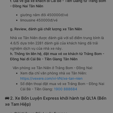
f. Giá vé giá xe khách đi Cái Bè - Tiền Giang từ Trảng Bom
- Đồng Nai Tân Niên
giường nằm đôi 450000đ/vé
limousine 450000đ/vé
g. Review, đánh giá chất lượng xe Tân Niên
Nhà xe Tân Niên được đánh giá với số điểm trung bình là
4.6/5 dựa trên 2281 đánh giá của khách hàng đã trải
nghiệm dịch vụ của nhà xe này.
h. Thông tin liên hệ, đặt mua vé xe khách từ Trảng Bom -
Đồng Nai đi Cái Bè - Tiền Giang Tân Niên
Văn phòng xe Tân Niên ở Trảng Bom - Đồng Nai:
Xem địa chỉ văn phòng nhà xe Tân Niên:
https://vexere.com/vi-VN/xe-tan-nien
Số điện thoại đặt mua vé xe Trảng Bom - Đồng Nai
Cái Bè - Tiền Giang:
1900 888684
🚌 2. Xe Bốn Luyện Express khởi hành tại QL1A (Bến
xe Tam Hiệp)