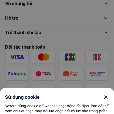
keyboard_arrow_down
Về chúng tôi
keyboard_arrow_down
Hỗ trợ
keyboard_arrow_down
Trở thành đối tác
Đối tác thanh toán
close
Sử dụng cookie
Vexere dùng cookie để website hoạt động ổn định. Bạn có thể
xem chi tiết hoặc thay đổi lựa chọn bất kỳ lúc nào trong phần