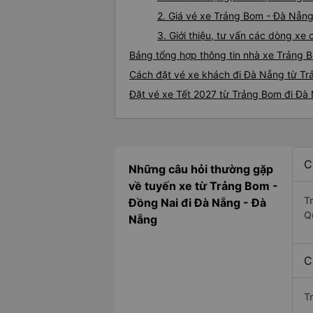
2. Giá vé xe Trảng Bom - Đà Nẵn
3. Giới thiệu, tư vấn các dòng x
Bảng tổng hợp thông tin nhà xe Trảng 
Cách đặt vé xe khách đi Đà Nẵng từ Tr
Đặt vé xe Tết 2027 từ Trảng Bom đi Đà
C
Những câu hỏi thường gặp
về tuyến xe từ Trảng Bom -
T
Đồng Nai đi Đà Nẵng - Đà
Q
Nẵng
C
T