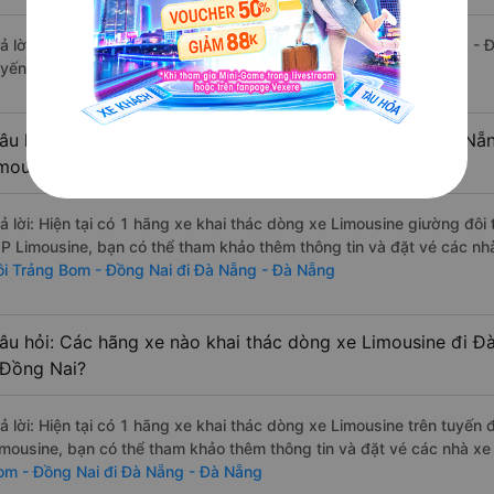
rả lời: Tạm thời chưa đủ review để đánh giá có nhà xe đi Đà Nẵng -
uyến đường này có chất lượng xuất sắc.
âu hỏi: Có loại xe Trảng Bom - Đồng Nai Đà Nẵng - Đà Nẵn
imousine phòng đôi không?
rả lời: Hiện tại có 1 hãng xe khai thác dòng xe Limousine giường đô
IP Limousine, bạn có thể tham khảo thêm thông tin và đặt vé các nhà
ôi Trảng Bom - Đồng Nai đi Đà Nẵng - Đà Nẵng
âu hỏi: Các hãng xe nào khai thác dòng xe Limousine đi 
 Đồng Nai?
rả lời: Hiện tại có 1 hãng xe khai thác dòng xe Limousine trên tuyế
imousine, bạn có thể tham khảo thêm thông tin và đặt vé các nhà xe 
om - Đồng Nai đi Đà Nẵng - Đà Nẵng