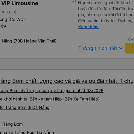
 VIP Limousine
Người nước ngoài rất khó hiể
buýt đến từ đâu. Tôi đến tr
đánh giá)
giờ, nhưng sau khi đi bộ hơn
hòng (Có WC)
điện và tìm thấy tôi. Dịch v
iệp
tôi ngủ ngon hơn ở khách sạn 
Xem thêm
hơn nếu tiếng còi xe bớt to h
cho điểm tối đa. Cảm ơn bạn 
KH
 Nẵng (70B Hoàng Văn Thái)
keyboard_arrow_down
Thông tin chi tiết
rảng Bom chất lượng cao và giá vé ưu đãi nhất: 1 ch
ảng Bom chất lượng cao, uy tín, giá rẻ nhất 08/2026
e khởi hành tại Bến xe tam Hiệp (Bến Xe Tam Hiệp)
 từ Trảng Bom đi Đà Nẵng
ừ Trảng Bom
iá nhà xe Trảng Bom Đà Nẵng