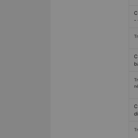
C
-
Tr
C
b
T
n
C
d
T