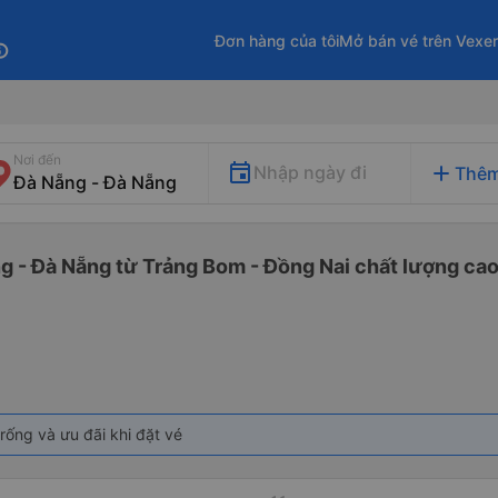
Đơn hàng của tôi
Mở bán vé trên Vexe
fo
Nơi đến
add
Nhập ngày đi
Thêm
g - Đà Nẵng từ Trảng Bom - Đồng Nai chất lượng cao 
rống và ưu đãi khi đặt vé