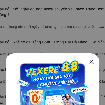
âu hỏi: Mỗi ngày có bao nhiêu chuyến xe khách Trảng Bom
ẵng ?
rả lời: Trung bình mỗi ngày có khoảng 1 chuyến xe bắt đầu từ 11:30
âu hỏi: Nhà xe đi Trảng Bom - Đồng Nai Đà Nẵng - Đà Nẵn
rả lời: Chuyến xe có giờ xuất phát sớm nhất vào lúc 11:30 là của n
âu hỏi: Nhà xe đi Đà Nẵng - Đà Nẵng từ Trảng Bom - Đồng 
rả lời: Chuyến xe có giờ xuất phát trễ (muộn) nhất là vào lúc 11:30
âu hỏi: Review xe đi Đà Nẵng - Đà Nẵng từ Trảng Bom - Đồ
uất sắc, cao cấp nhất?