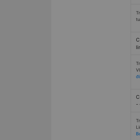
T
t
C
l
T
V
đ
C
-
T
L
B