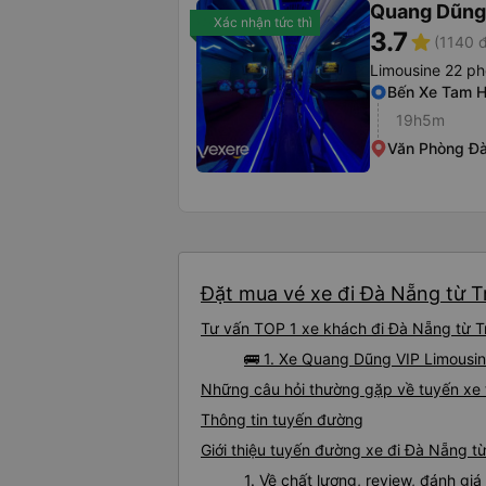
Quang Dũng
Xác nhận tức thì
3.7
star
(1140 
Limousine 22 p
Bến Xe Tam H
19h5m
Văn Phòng Đà
Đặt mua vé xe đi Đà Nẵng từ T
Tư vấn TOP 1 xe khách đi Đà Nẵng từ Tr
🚌 1. Xe Quang Dũng VIP Limousin
Những câu hỏi thường gặp về tuyến xe
Thông tin tuyến đường
Giới thiệu tuyến đường xe đi Đà Nẵng t
1. Về chất lượng, review, đánh g