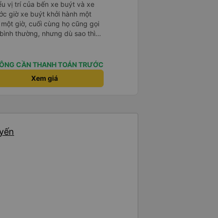
u vị trí của bến xe buýt và xe
ước giờ xe buýt khởi hành một
 một giờ, cuối cùng họ cũng gọi
ụ bình thường, nhưng dù sao thì
vì tôi rất thoải mái. Sẽ tuyệt
ơn. Nhưng tôi thích nó nên tôi
rất nhiều.
ÔNG CẦN THANH TOÁN TRƯỚC
Xem giá
uyến