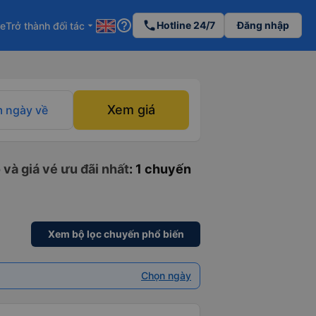
help_outline
phone
Hotline 24/7
Đăng nhập
re
Trở thành đối tác
arrow_drop_down
Xem giá
 ngày về
và giá vé ưu đãi nhất
: 1 chuyến
Xem bộ lọc chuyến phổ biến
Chọn ngày