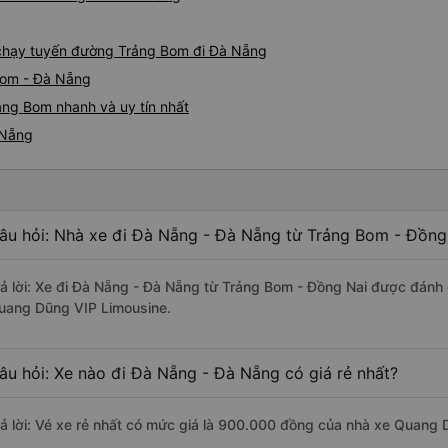
g
e chạy tuyến đường Trảng Bom đi Đà Nẵng
Bom - Đà Nẵng
ảng Bom nhanh và uy tín nhất
 Nẵng
âu hỏi: Nhà xe đi Đà Nẵng - Đà Nẵng từ Trảng Bom - Đồng 
rả lời: Xe đi Đà Nẵng - Đà Nẵng từ Trảng Bom - Đồng Nai được đánh 
uang Dũng VIP Limousine.
âu hỏi: Xe nào đi Đà Nẵng - Đà Nẵng có giá rẻ nhất?
rả lời: Vé xe rẻ nhất có mức giá là 900.000 đồng của nhà xe Quang 