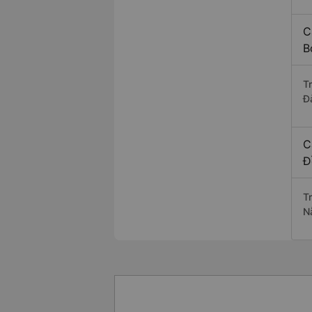
C
B
T
Đ
C
Đ
T
N