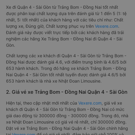
Xe đi Quận 4 - Sài Gòn từ Trảng Bom - Đồng Nai tốt nhất
được phân loại chất lượng dựa trên đánh giá từ 1 đến 5 (1: tệ
nhất, 5: tốt nhất) của khách hàng với các tiêu chí như: Chất
lượng xe, Đúng giờ, Chất lượng phục vụ trên
Vexere.com
.
Đánh giá này được viết trực tiếp bởi các khách hàng đã trải
nghiệm các hãng Xe Trảng Bom - Đồng Nai đi Quận 4 - Sài
Gòn.
Chất lượng các xe khách đi Quận 4 - Sài Gòn từ Trảng Bom -
Đồng Nai được đánh giá 4.6, với điểm trung bình là 4.6/5 bởi
653 hành khách. Trong đó hãng xe khách Trảng Bom - Đồng
Nai Quận 4 - Sài Gòn tốt nhất tuyến được đánh giá 4.6/5 bởi
653 hành khách là nhà xe Nhật Đoan Limousine.
2. Giá vé xe Trảng Bom - Đồng Nai Quận 4 - Sài Gòn
Hiện tại, theo cập nhật mới nhất của
Vexere.com
, giá vé xe
khách đi Quận 4 - Sài Gòn từ Trảng Bom - Đồng Nai có mức
giá dao động từ 300000 đồng - 300000 đồng. Trong đó, nhà
xe Nhật Đoan Limousine có giá vé rẻ nhất, chỉ 300000 đồng.
Đặt vé xe Trảng Bom - Đồng Nai Quận 4 - Sài Gòn chính hãng
tại
Vexere.com
để có giá rẻ nhất, đảm bảo giữ chỗ 100% và