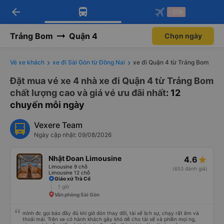
arrow_back
Tải app Vexere ngay!
Tải app Vexere
-30k
Mở app
Mở app
Nhận ưu đãi thành viên độc
-30k/ghế khi đặt vé máy bay qua
quyền
app
Trảng Bom
Quận 4
Chọn ngày
Vé xe khách
xe đi Sài Gòn từ Đồng Nai
xe đi Quận 4 từ Trảng Bom
Đặt mua vé xe 4 nhà xe đi Quận 4 từ Trảng Bom
chất lượng cao và giá vé ưu đãi nhất
: 12
chuyến mỗi ngày
Vexere Team
Ngày cập nhật: 09/08/2026
Nhật Đoan Limousine
4.6
Limousine 9 chỗ
(653 đánh giá)
Limousine 12 chỗ
Giáo xứ Trà Cổ
1 giờ
Văn phòng Sài Gòn
mình đc gọi báo đầy đủ khi giờ đón thay đổi, tài xế lịch sự, chạy rất êm và
thoải mái. Trên xe có hành khách gây khó dễ cho tài xế và phiền mọi ng,