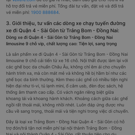
hỗ trợ đổi trả vé miễn phí. Tổng đài tư vấn, đặt vé và đổi trả
vé miễn phí:
1900 888684
.
3. Giới thiệu, tư vấn các dòng xe chạy tuyến đường
xe đi Quận 4 - Sài Gòn từ Trảng Bom - Đồng Nai:
Dòng xe đi Quận 4 - Sài Gòn từ Trảng Bom - Đồng Nai
limousine 9 chỗ vip, chất lượng cao: Tiện lợi, sang trọng
Là sản phẩm xe đi Quận 4 - Sài Gòn từ Trảng Bom - Đồng Nai
limousine 9 chỗ cải tiến từ xe 16 chỗ. Nội thất được làm lại với
các ghế bọc da chuẩn Châu Âu, không chỉ êm ái cho chuyến
hành trình xa, mà còn mát mẻ và không hề bị hầm bí như các
ghế bọc da bình thường. Kèm theo các ghế có nhiều tiện nghi
hiện đại như ti-vi, tủ lạnh mini, ổ cắm usb, đèn đọc sách, hệ
thống âm thanh cao cấp. Có vách ngăn riêng biệt giữa
khoang lái và khoang hành khách. Khoảng cách giữa các ghế
ngồi rất thoải mái, không nhồi nhét. Luôn đáp ứng được nhu
cầu về sang trọng, thoải mái và tiện nghi trong việc di chuyển.
Đây là loại xe Trảng Bom - Đồng Nai Quận 4 - Sài Gòn có hỗ
trợ đón/trả tận nơi miễn phí tại nội thành Trảng Bom - Đồng
Nai và nội thành Quận 4 - Sài Gòn, rất thuận tiện cho du