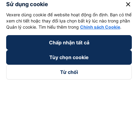
close
Sử dụng cookie
Vexere dùng cookie để website hoạt động ổn định. Bạn có thể
xem chi tiết hoặc thay đổi lựa chọn bất kỳ lúc nào trong phần
Quản lý cookie. Tìm hiểu thêm trong
Chính sách Cookie
.
Chấp nhận tất cả
Tùy chọn cookie
Từ chối
Theo dõi chúng tôi trên
Facebook
Tiktok
Youtube
Công ty TNHH Thương Mại Dịch Vụ Vexere
Địa chỉ đăng ký kinh doanh: 8C Chữ Đồng Tử, Phường Tân
Sơn Nhất, TP. Hồ Chí Minh, Việt Nam
Địa chỉ
:
Lầu 2, toà nhà H3 Circo Hoàng Diệu, 384 Hoàng Diệu,