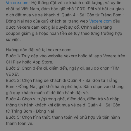
Vexere.com
- Hệ thống đặt vé xe khách chất lượng, và uy tín
nhất tại Việt Nam, đảm bảo giữ chỗ 100%. Đối với bất cứ giao
dịch đặt mua vé xe khách đi Quận 4 - Sài Gòn từ Trảng Bom -
Đồng Nai nào của quý khách tại trang web
Vexere.com
đều
được Vexere cam kết giải quyết sự cố. Chính sách tặng
coupon giảm giá hoặc hoàn tiền sẽ tùy theo từng trường hợp
sự việc.
Hướng dẫn đặt vé tại Vexere.com:
Bước 1: Truy cập vào website Vexere hoặc tải app Vexere trên
CH Play hoặc App Store.
Bước 2: Chọn điểm đi, điểm đến, ngày đi, sau đó chọn “TÌM
VÉ XE”.
Bước 3: Chọn hãng xe khách đi Quận 4 - Sài Gòn từ Trảng
Bom - Đồng Nai, giờ khởi hành phù hợp. Bấm chọn vào khung
giờ quý khách muốn đi để tiến hành đặt vé.
Bước 4: Chọn vị trí/giường ghế, điểm đón, điểm trả và nhập
thông tin hành khách khi đặt mua vé xe đi Quận 4 - Sài Gòn
từ Trảng Bom - Đồng Nai
Bước 5: Chọn hình thức thanh toán vé phù hợp và tiến hành
thanh toán vé.