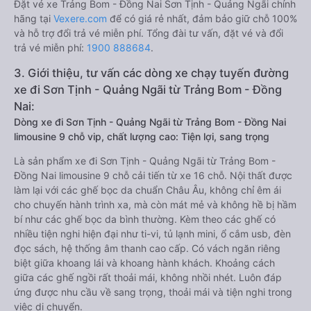
Đặt vé xe Trảng Bom - Đồng Nai Sơn Tịnh - Quảng Ngãi chính
hãng tại
Vexere.com
để có giá rẻ nhất, đảm bảo giữ chỗ 100%
và hỗ trợ đổi trả vé miễn phí. Tổng đài tư vấn, đặt vé và đổi
trả vé miễn phí:
1900 888684
.
3. Giới thiệu, tư vấn các dòng xe chạy tuyến đường
xe đi Sơn Tịnh - Quảng Ngãi từ Trảng Bom - Đồng
Nai:
Dòng xe đi Sơn Tịnh - Quảng Ngãi từ Trảng Bom - Đồng Nai
limousine 9 chỗ vip, chất lượng cao: Tiện lợi, sang trọng
Là sản phẩm xe đi Sơn Tịnh - Quảng Ngãi từ Trảng Bom -
Đồng Nai limousine 9 chỗ cải tiến từ xe 16 chỗ. Nội thất được
làm lại với các ghế bọc da chuẩn Châu Âu, không chỉ êm ái
cho chuyến hành trình xa, mà còn mát mẻ và không hề bị hầm
bí như các ghế bọc da bình thường. Kèm theo các ghế có
nhiều tiện nghi hiện đại như ti-vi, tủ lạnh mini, ổ cắm usb, đèn
đọc sách, hệ thống âm thanh cao cấp. Có vách ngăn riêng
biệt giữa khoang lái và khoang hành khách. Khoảng cách
giữa các ghế ngồi rất thoải mái, không nhồi nhét. Luôn đáp
ứng được nhu cầu về sang trọng, thoải mái và tiện nghi trong
việc di chuyển.