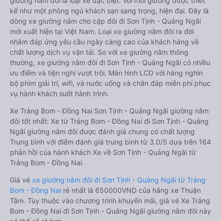
giường nằm đôi là loại xe đặc biệt. Với mỗi giường được thiết
kế như một phòng ngủ khách sạn sang trọng, hiện đại. Đây là
dòng xe giường nằm cho cặp đôi đi Sơn Tịnh - Quảng Ngãi
mới xuất hiện tại Việt Nam. Loại xe giường nằm đôi ra đời
nhằm đáp ứng yêu cầu ngày càng cao của khách hàng về
chất lượng dịch vụ vận tải. So với xe giường nằm thông
thường, xe giường nằm đôi đi Sơn Tịnh - Quảng Ngãi có nhiều
ưu điểm và tiện nghi vượt trội. Màn hình LCD với hàng nghìn
bộ phim giải trí, wifi, và nước uống và chăn đắp miễn phí phục
vụ hành khách suốt hành trình.
Xe Trảng Bom - Đồng Nai Sơn Tịnh - Quảng Ngãi giường nằm
đôi tốt nhất: Xe từ Trảng Bom - Đồng Nai đi Sơn Tịnh - Quảng
Ngãi giường nằm đôi được đánh giá chung có chất lượng
Trung bình với điểm đánh giá trung bình từ 3.0/5 dựa trên 164
phản hồi của hành khách Xe về Sơn Tịnh - Quảng Ngãi từ
Trảng Bom - Đồng Nai.
Giá vé
xe giường nằm đôi đi Sơn Tịnh - Quảng Ngãi từ Trảng
Bom - Đồng Nai
rẻ nhất là 650000VND của hãng xe Thuận
Tâm. Tùy thuộc vào chương trình khuyến mãi, giá vé Xe Trảng
Bom - Đồng Nai đi Sơn Tịnh - Quảng Ngãi giường nằm đôi này