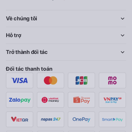
keyboard_arrow_down
Về chúng tôi
keyboard_arrow_down
Hỗ trợ
keyboard_arrow_down
Trở thành đối tác
Đối tác thanh toán