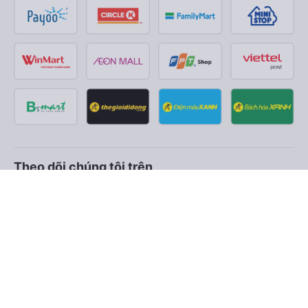
Theo dõi chúng tôi trên
Facebook
Tiktok
Youtube
Công ty TNHH Thương Mại Dịch Vụ Vexere
Địa chỉ đăng ký kinh doanh: 8C Chữ Đồng Tử, Phường Tân
Sơn Nhất, TP. Hồ Chí Minh, Việt Nam
Địa chỉ
:
Lầu 2, toà nhà H3 Circo Hoàng Diệu, 384 Hoàng Diệu,
Phường Khánh Hội, TP Hồ Chí Minh, Việt Nam
Tầng 3, toà nhà 101 Láng Hạ, 101 Láng Hạ, Phường Láng, TP.