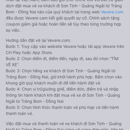
dịch đặt mua vé xe khách đi Sơn Tịnh - Quảng Ngãi từ Trảng
Bom - Đồng Nai nào của quý khách tại trang web
Vexere.com
đều được Vexere cam kết giải quyết sự cố. Chính sách tặng
coupon giảm giá hoặc hoàn tiền sẽ tùy theo từng trường hợp
sự việc.
Hướng dẫn đặt vé tại Vexere.com:
Bước 1: Truy cập vào website Vexere hoặc tải app Vexere trên
CH Play hoặc App Store.
Bước 2: Chọn điểm đi, điểm đến, ngày đi, sau đó chọn “TÌM
VÉ XE”.
Bước 3: Chọn hãng xe khách đi Sơn Tịnh - Quảng Ngãi từ
Trảng Bom - Đồng Nai, giờ khởi hành phù hợp. Bấm chọn vào
khung giờ quý khách muốn đi để tiến hành đặt vé.
Bước 4: Chọn vị trí/giường ghế, điểm đón, điểm trả và nhập
thông tin hành khách khi đặt mua vé xe đi Sơn Tịnh - Quảng
Ngãi từ Trảng Bom - Đồng Nai
Bước 5: Chọn hình thức thanh toán vé phù hợp và tiến hành
thanh toán vé.
Việc đặt mua và thanh toán vé xe khách đi Sơn Tịnh - Quảng
Ngãi từ Trảng Bom - Đồng Nai cũng vô cùng đơn giản, tiện lợi