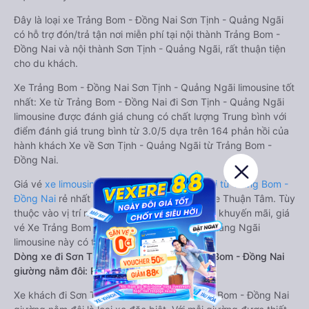
Đây là loại xe Trảng Bom - Đồng Nai Sơn Tịnh - Quảng Ngãi
có hỗ trợ đón/trả tận nơi miễn phí tại nội thành Trảng Bom -
Đồng Nai và nội thành Sơn Tịnh - Quảng Ngãi, rất thuận tiện
cho du khách.
Xe Trảng Bom - Đồng Nai Sơn Tịnh - Quảng Ngãi limousine tốt
nhất: Xe từ Trảng Bom - Đồng Nai đi Sơn Tịnh - Quảng Ngãi
limousine được đánh giá chung có chất lượng Trung bình với
điểm đánh giá trung bình từ 3.0/5 dựa trên 164 phản hồi của
hành khách Xe về Sơn Tịnh - Quảng Ngãi từ Trảng Bom -
Đồng Nai.
Giá vé
xe limousine đi Sơn Tịnh - Quảng Ngãi từ Trảng Bom -
Đồng Nai
rẻ nhất là 650000VND của hãng xe Thuận Tâm. Tùy
thuộc vào vị trí ngồi của bạn và chương trình khuyến mãi, giá
vé Xe Trảng Bom - Đồng Nai đi Sơn Tịnh - Quảng Ngãi
limousine này có thể sẽ rẻ hơn
Dòng xe đi Sơn Tịnh - Quảng Ngãi từ Trảng Bom - Đồng Nai
giường nằm đôi: Riêng tư, đầy đủ tiện nghi
Xe khách đi Sơn Tịnh - Quảng Ngãi từ Trảng Bom - Đồng Nai