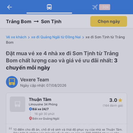
arrow_back
-30k
Trảng Bom
Sơn Tịnh
Chọn ngày
Vé xe khách
xe đi Quảng Ngãi từ Đồng Nai
xe đi Sơn Tịnh từ Trảng
Bom
Đặt mua vé xe 4 nhà xe đi Sơn Tịnh từ Trảng
Bom chất lượng cao và giá vé ưu đãi nhất
: 3
chuyến mỗi ngày
Vexere Team
Ngày cập nhật: 07/08/2026
Thuận Tâm
3.0
Limousine 34 Phòng
(164 đánh giá)
Bãi xe 24/7
16 giờ 30 phút
Bến xe Quảng Ngãi
10 điểm cho đồ ăn, chỗ đi vệ sinh và thái độ phục vụ của nhà xe Thuận Tâm.