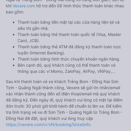
khi
Vexere.com
hỗ trợ đến 06 hình thức thanh toán khác nhau
bao gồm:
Thanh toán bằng tiền mặt tại các cửa hàng tiện lợi và
siêu thị gần nhà.
Thanh toán bằng thẻ thanh toán quốc tế (Visa, Master
Card, JCB).
Thanh toán bằng thẻ ATM đã đăng ký thanh toán trực
tuyến (Internet Banking).
Thanh toán bằng hình thức chuyển khoản ngân hàng.
Bên cạnh đó, quý khách cũng có thể thanh toán vé
thông qua các ví Momo, ZaloPay, AirPay, VNPay,…
Sau khi thanh toán vé xe khách Trảng Bom - Đồng Nai Sơn
Tịnh - Quảng Ngãi thành công, Vexere sẽ gửi tin nhắn/email
xác nhận thành công đến số điện thoại/email mà quý khách
đã đăng ký. Đến ngày đi, quý khách vui lòng có mặt tại điểm
đón trước 30 phút giờ khởi hành để chuẩn bị lên xe. Để kiểm
tra tình trạng vé xe đi Sơn Tịnh - Quảng Ngãi từ Trảng Bom -
Đồng Nai đã đặt, quý khách vui lòng truy cập
https://vexere.com/vi-VN/booking/ticketinfo