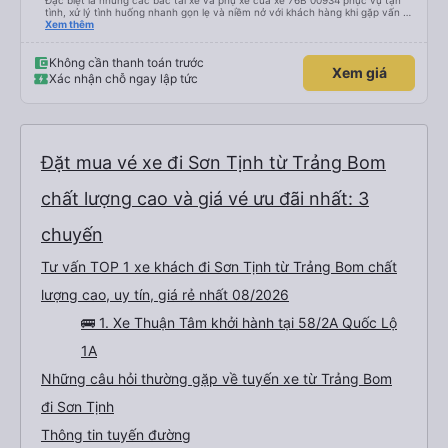
Đặc biệt là những các bác tài xế và phụ xe của xe 76B 00934 phục vụ tận
tình, xử lý tình huống nhanh gọn lẹ và niềm nở với khách hàng khi gặp vấn đề
không may. Mình đặt xe lúc 6:00 không may không gửi được xe máy ở lại,
Xem thêm
phải chạy vòng vòng mất 15p gửi xe, các bác tài sẵn sàng tìm chỗ đậu để
chờ và hướng dẫn tận tình 10 điểm cho dịch vụ 😚😚😚
Không cần thanh toán trước
Xem giá
Xác nhận chỗ ngay lập tức
Đặt mua vé xe đi Sơn Tịnh từ Trảng Bom
chất lượng cao và giá vé ưu đãi nhất: 3
chuyến
Tư vấn TOP 1 xe khách đi Sơn Tịnh từ Trảng Bom chất
lượng cao, uy tín, giá rẻ nhất 08/2026
🚌 1. Xe Thuận Tâm khởi hành tại 58/2A Quốc Lộ
1A
Những câu hỏi thường gặp về tuyến xe từ Trảng Bom
đi Sơn Tịnh
Thông tin tuyến đường