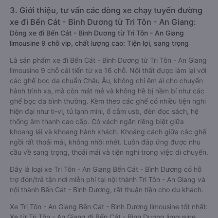
3. Giới thiệu, tư vấn các dòng xe chạy tuyến đường
xe đi Bến Cát - Bình Dương từ Tri Tôn - An Giang:
Dòng xe đi Bến Cát - Bình Dương từ Tri Tôn - An Giang
limousine 9 chỗ vip, chất lượng cao: Tiện lợi, sang trọng
Là sản phẩm xe đi Bến Cát - Bình Dương từ Tri Tôn - An Giang
limousine 9 chỗ cải tiến từ xe 16 chỗ. Nội thất được làm lại với
các ghế bọc da chuẩn Châu Âu, không chỉ êm ái cho chuyến
hành trình xa, mà còn mát mẻ và không hề bị hầm bí như các
ghế bọc da bình thường. Kèm theo các ghế có nhiều tiện nghi
hiện đại như ti-vi, tủ lạnh mini, ổ cắm usb, đèn đọc sách, hệ
thống âm thanh cao cấp. Có vách ngăn riêng biệt giữa
khoang lái và khoang hành khách. Khoảng cách giữa các ghế
ngồi rất thoải mái, không nhồi nhét. Luôn đáp ứng được nhu
cầu về sang trọng, thoải mái và tiện nghi trong việc di chuyển.
Đây là loại xe Tri Tôn - An Giang Bến Cát - Bình Dương có hỗ
trợ đón/trả tận nơi miễn phí tại nội thành Tri Tôn - An Giang và
nội thành Bến Cát - Bình Dương, rất thuận tiện cho du khách.
Xe Tri Tôn - An Giang Bến Cát - Bình Dương limousine tốt nhất:
Xe từ Tri Tôn - An Giang đi Bến Cát - Bình Dương limousine