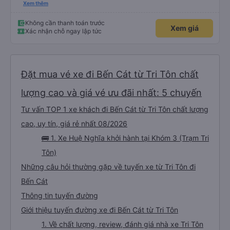
nhiệt tình, vui vẻ. - Bác tài đi xe mở nhạc làm mình hoài niệm về Sài Gòn
Xem thêm
những năm 2000. - Điểm dừng xe sạch sẽ, đẹp đẽ. Được ngắm cá Hải Tượng.
- Xe trung chuyển chạy đúng giờ. Xe rộng rãi, thoải mái, mát mẻ. - Phòng
chờ nhà xe rộng rãi, thoáng mát, sạch sẽ, có nước uống, có ổ cắm sạc, có
Không cần thanh toán trước
Xem giá
nhà vệ sinh. - Thích phong cách làm việc của nhà xe: nhanh-gọn-lẹ, xúc
Xác nhận chỗ ngay lập tức
tích, đầy đủ, bài bản. Hợp gu kiểu du lịch bụi như mình.
Đặt mua vé xe đi Bến Cát từ Tri Tôn chất
lượng cao và giá vé ưu đãi nhất: 5 chuyến
Tư vấn TOP 1 xe khách đi Bến Cát từ Tri Tôn chất lượng
cao, uy tín, giá rẻ nhất 08/2026
🚌 1. Xe Huệ Nghĩa khởi hành tại Khóm 3 (Trạm Tri
Tôn)
Những câu hỏi thường gặp về tuyến xe từ Tri Tôn đi
Bến Cát
Thông tin tuyến đường
Giới thiệu tuyến đường xe đi Bến Cát từ Tri Tôn
1. Về chất lượng, review, đánh giá nhà xe Tri Tôn