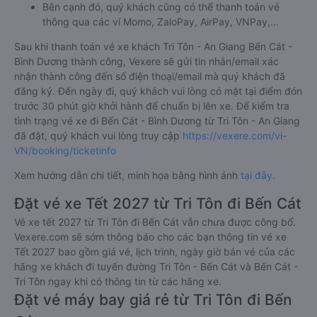
Bên cạnh đó, quý khách cũng có thể thanh toán vé
thông qua các ví Momo, ZaloPay, AirPay, VNPay,…
Sau khi thanh toán vé xe khách Tri Tôn - An Giang Bến Cát -
Bình Dương thành công, Vexere sẽ gửi tin nhắn/email xác
nhận thành công đến số điện thoại/email mà quý khách đã
đăng ký. Đến ngày đi, quý khách vui lòng có mặt tại điểm đón
trước 30 phút giờ khởi hành để chuẩn bị lên xe. Để kiểm tra
tình trạng vé xe đi Bến Cát - Bình Dương từ Tri Tôn - An Giang
đã đặt, quý khách vui lòng truy cập
https://vexere.com/vi-
VN/booking/ticketinfo
Xem hướng dẫn chi tiết, minh họa bằng hình ảnh
tại đây.
Đặt vé xe Tết 2027 từ Tri Tôn đi Bến Cát
Vé xe tết 2027 từ Tri Tôn đi Bến Cát vẫn chưa được công bố.
Vexere.com sẽ sớm thông báo cho các bạn thông tin vé xe
Tết 2027 bao gồm giá vé, lịch trình, ngày giờ bán vé của các
hãng xe khách đi tuyến đường Tri Tôn - Bến Cát và Bến Cát -
Tri Tôn ngay khi có thông tin từ các hãng xe.
Đặt vé máy bay giá rẻ từ Tri Tôn đi Bến