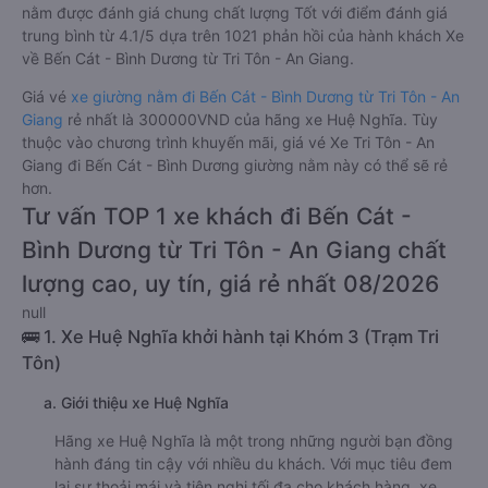
nằm được đánh giá chung chất lượng Tốt với điểm đánh giá
trung bình từ 4.1/5 dựa trên 1021 phản hồi của hành khách Xe
về Bến Cát - Bình Dương từ Tri Tôn - An Giang.
Giá vé
xe giường nằm đi Bến Cát - Bình Dương từ Tri Tôn - An
Giang
rẻ nhất là 300000VND của hãng xe Huệ Nghĩa. Tùy
thuộc vào chương trình khuyến mãi, giá vé Xe Tri Tôn - An
Giang đi Bến Cát - Bình Dương giường nằm này có thể sẽ rẻ
hơn.
Tư vấn TOP 1 xe khách đi Bến Cát -
Bình Dương từ Tri Tôn - An Giang chất
lượng cao, uy tín, giá rẻ nhất 08/2026
null
🚌 1. Xe Huệ Nghĩa khởi hành tại Khóm 3 (Trạm Tri
Tôn)
a. Giới thiệu xe Huệ Nghĩa
Hãng xe Huệ Nghĩa là một trong những người bạn đồng
hành đáng tin cậy với nhiều du khách. Với mục tiêu đem
lại sự thoải mái và tiện nghi tối đa cho khách hàng, xe