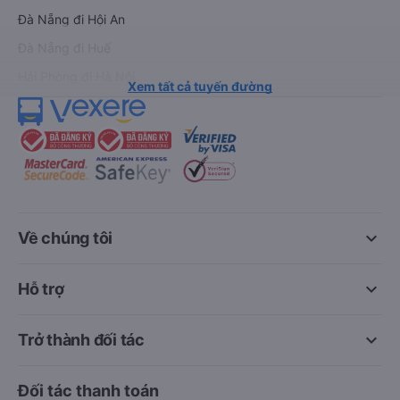
Đà Nẵng đi Hội An
Đà Nẵng đi Huế
Hải Phòng đi Hà Nội
Xem tất cả tuyến đường
keyboard_arrow_down
Về chúng tôi
keyboard_arrow_down
Hỗ trợ
keyboard_arrow_down
Trở thành đối tác
Đối tác thanh toán