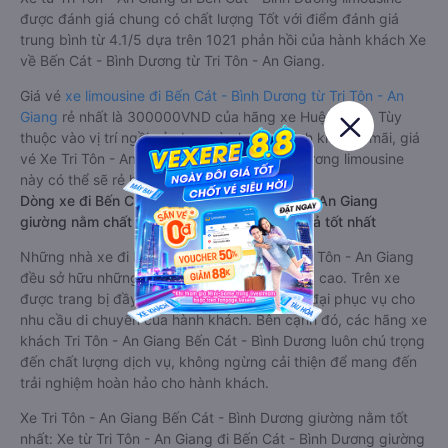
được đánh giá chung có chất lượng Tốt với điểm đánh giá
trung bình từ 4.1/5 dựa trên 1021 phản hồi của hành khách Xe
về Bến Cát - Bình Dương từ Tri Tôn - An Giang.
Giá vé
xe limousine đi Bến Cát - Bình Dương từ Tri Tôn - An
Giang
rẻ nhất là 300000VND của hãng xe Huệ Nghĩa. Tùy
thuộc vào vị trí ngồi của bạn và chương trình khuyến mãi, giá
vé Xe Tri Tôn - An Giang đi Bến Cát - Bình Dương limousine
này có thể sẽ rẻ hơn
Dòng xe đi Bến Cát - Bình Dương từ Tri Tôn - An Giang
giường nằm chất lượng cao: Thoải mái, giá cả tốt nhất
Những nhà xe đi Bến Cát - Bình Dương từ Tri Tôn - An Giang
đều sở hữu những xe giường nằm chất lượng cao. Trên xe
được trang bị đầy đủ các trang thiết bị hiện đại phục vụ cho
nhu cầu di chuyển của hành khách. Bên cạnh đó, các hãng xe
khách Tri Tôn - An Giang Bến Cát - Bình Dương luôn chú trọng
đến chất lượng dịch vụ, không ngừng cải thiện để mang đến
trải nghiệm hoàn hảo cho hành khách.
Xe Tri Tôn - An Giang Bến Cát - Bình Dương giường nằm tốt
nhất: Xe từ Tri Tôn - An Giang đi Bến Cát - Bình Dương giường