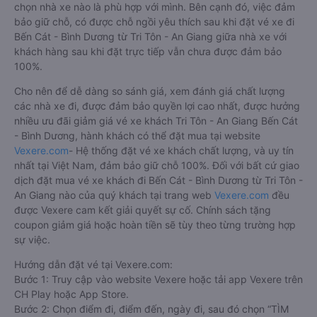
chọn nhà xe nào là phù hợp với mình. Bên cạnh đó, việc đảm
bảo giữ chỗ, có được chỗ ngồi yêu thích sau khi đặt vé xe đi
Bến Cát - Bình Dương từ Tri Tôn - An Giang giữa nhà xe với
khách hàng sau khi đặt trực tiếp vẫn chưa được đảm bảo
100%.
Cho nên để dễ dàng so sánh giá, xem đánh giá chất lượng
các nhà xe đi, được đảm bảo quyền lợi cao nhất, được hưởng
nhiều ưu đãi giảm giá vé xe khách Tri Tôn - An Giang Bến Cát
- Bình Dương, hành khách có thể đặt mua tại website
Vexere.com
- Hệ thống đặt vé xe khách chất lượng, và uy tín
nhất tại Việt Nam, đảm bảo giữ chỗ 100%. Đối với bất cứ giao
dịch đặt mua vé xe khách đi Bến Cát - Bình Dương từ Tri Tôn -
An Giang nào của quý khách tại trang web
Vexere.com
đều
được Vexere cam kết giải quyết sự cố. Chính sách tặng
coupon giảm giá hoặc hoàn tiền sẽ tùy theo từng trường hợp
sự việc.
Hướng dẫn đặt vé tại Vexere.com:
Bước 1: Truy cập vào website Vexere hoặc tải app Vexere trên
CH Play hoặc App Store.
Bước 2: Chọn điểm đi, điểm đến, ngày đi, sau đó chọn “TÌM