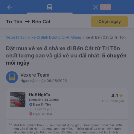
arrow_back
Tải app Vexere ngay!
Tải app Vexere
-30k
Mở app
Mở app
Nhận ưu đãi thành viên độc
-30k/ghế khi đặt vé máy bay qua
quyền
app
Tri Tôn
Bến Cát
Chọn ngày
Vé xe khách
xe đi Bình Dương từ An Giang
xe đi Bến Cát từ Tri Tôn
Đặt mua vé xe 4 nhà xe đi Bến Cát từ Tri Tôn
chất lượng cao và giá vé ưu đãi nhất
: 5 chuyến
mỗi ngày
Vexere Team
Ngày cập nhật: 06/08/2026
Huệ Nghĩa
4.1
Limousine 34 Giường
(1021 đánh giá)
Trạm Tri Tôn
7 giờ 45 phút
Trạm Bến Cát
Một trải nghiệm thú vị: - Xe chạy rất đúng giờ - Giường nằm thoải mái. 200k
như vậy là ổn rồi. - Có máy lạnh, có mền. - Thích tài xế và lơ xe. Mình được
xếp nằm vị trí yêu thích và được đổi điểm trả nhanh chóng. Hỗ trợ khách