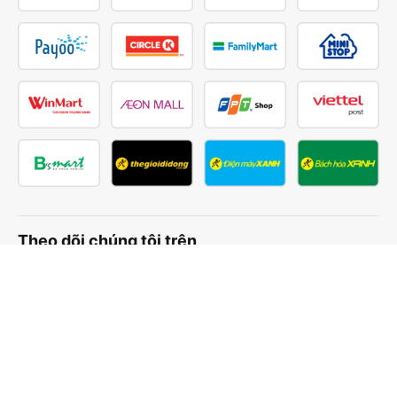
Theo dõi chúng tôi trên
Facebook
Tiktok
Youtube
Công ty TNHH Thương Mại Dịch Vụ Vexere
Địa chỉ đăng ký kinh doanh: 8C Chữ Đồng Tử, Phường Tân
Sơn Nhất, TP. Hồ Chí Minh, Việt Nam
Địa chỉ
:
Lầu 2, toà nhà H3 Circo Hoàng Diệu, 384 Hoàng Diệu,