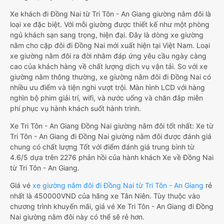
Xe khách đi Đồng Nai từ Tri Tôn - An Giang giường nằm đôi là
loại xe đặc biệt. Với mỗi giường được thiết kế như một phòng
ngủ khách sạn sang trọng, hiện đại. Đây là dòng xe giường
nằm cho cặp đôi đi Đồng Nai mới xuất hiện tại Việt Nam. Loại
xe giường nằm đôi ra đời nhằm đáp ứng yêu cầu ngày càng
cao của khách hàng về chất lượng dịch vụ vận tải. So với xe
giường nằm thông thường, xe giường nằm đôi đi Đồng Nai có
nhiều ưu điểm và tiện nghi vượt trội. Màn hình LCD với hàng
nghìn bộ phim giải trí, wifi, và nước uống và chăn đắp miễn
phí phục vụ hành khách suốt hành trình.
Xe Tri Tôn - An Giang Đồng Nai giường nằm đôi tốt nhất: Xe từ
Tri Tôn - An Giang đi Đồng Nai giường nằm đôi được đánh giá
chung có chất lượng Tốt với điểm đánh giá trung bình từ
4.6/5 dựa trên 2276 phản hồi của hành khách Xe về Đồng Nai
từ Tri Tôn - An Giang.
Giá vé
xe giường nằm đôi đi Đồng Nai từ Tri Tôn - An Giang
rẻ
nhất là 450000VND của hãng xe Tân Niên. Tùy thuộc vào
chương trình khuyến mãi, giá vé Xe Tri Tôn - An Giang đi Đồng
Nai giường nằm đôi này có thể sẽ rẻ hơn.