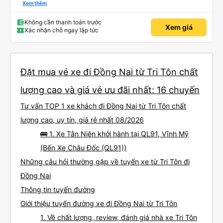
lần đầu tiên đi xe giường nằm với hai đứa trẻ nhỏ khá thú vị. Chúng tôi không
Xem thêm
chắc chắn khi nào xe sẽ dừng lại để nghỉ hoặc ăn uống. Tôi rất ngạc nhiên
khi xe dừng lại lúc nửa đêm ở Cần Thơ và mọi người xuống xe ăn. Khi đến
điểm dừng, họ đánh thức chúng tôi dậy và đảm bảo chúng tôi đã sẵn sàng.
Không cần thanh toán trước
Xem giá
Nhìn chung, đó là một trải nghiệm tốt. Mỗi giường đều có gối và chăn, và đủ
Xác nhận chỗ ngay lập tức
chỗ cho 1 người lớn và 1 trẻ em nằm thoải mái.
Đặt mua vé xe đi Đồng Nai từ Tri Tôn chất
lượng cao và giá vé ưu đãi nhất: 16 chuyến
Tư vấn TOP 1 xe khách đi Đồng Nai từ Tri Tôn chất
lượng cao, uy tín, giá rẻ nhất 08/2026
🚌 1. Xe Tân Niên khởi hành tại QL91, Vĩnh Mỹ
(Bến Xe Châu Đốc (QL91))
Những câu hỏi thường gặp về tuyến xe từ Tri Tôn đi
Đồng Nai
Thông tin tuyến đường
Giới thiệu tuyến đường xe đi Đồng Nai từ Tri Tôn
1. Về chất lượng, review, đánh giá nhà xe Tri Tôn