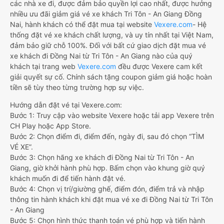
các nhà xe đi, được đảm bảo quyền lợi cao nhất, được hưởng
nhiều ưu đãi giảm giá vé xe khách Tri Tôn - An Giang Đồng
Nai, hành khách có thể đặt mua tại website
Vexere.com
- Hệ
thống đặt vé xe khách chất lượng, và uy tín nhất tại Việt Nam,
đảm bảo giữ chỗ 100%. Đối với bất cứ giao dịch đặt mua vé
xe khách đi Đồng Nai từ Tri Tôn - An Giang nào của quý
khách tại trang web
Vexere.com
đều được Vexere cam kết
giải quyết sự cố. Chính sách tặng coupon giảm giá hoặc hoàn
tiền sẽ tùy theo từng trường hợp sự việc.
Hướng dẫn đặt vé tại Vexere.com:
Bước 1: Truy cập vào website Vexere hoặc tải app Vexere trên
CH Play hoặc App Store.
Bước 2: Chọn điểm đi, điểm đến, ngày đi, sau đó chọn “TÌM
VÉ XE”.
Bước 3: Chọn hãng xe khách đi Đồng Nai từ Tri Tôn - An
Giang, giờ khởi hành phù hợp. Bấm chọn vào khung giờ quý
khách muốn đi để tiến hành đặt vé.
Bước 4: Chọn vị trí/giường ghế, điểm đón, điểm trả và nhập
thông tin hành khách khi đặt mua vé xe đi Đồng Nai từ Tri Tôn
- An Giang
Bước 5: Chọn hình thức thanh toán vé phù hợp và tiến hành