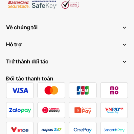
keyboard_arrow_down
Về chúng tôi
keyboard_arrow_down
Hỗ trợ
keyboard_arrow_down
Trở thành đối tác
Đối tác thanh toán