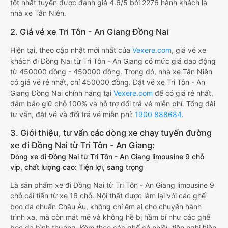
tốt nhất tuyến được đánh giá 4.6/5 bởi 2276 hành khách là
nhà xe Tân Niên.
2. Giá vé xe Tri Tôn - An Giang Đồng Nai
Hiện tại, theo cập nhật mới nhất của
Vexere.com
, giá vé xe
khách đi Đồng Nai từ Tri Tôn - An Giang có mức giá dao động
từ 450000 đồng - 450000 đồng. Trong đó, nhà xe Tân Niên
có giá vé rẻ nhất, chỉ 450000 đồng. Đặt vé xe Tri Tôn - An
Giang Đồng Nai chính hãng tại
Vexere.com
để có giá rẻ nhất,
đảm bảo giữ chỗ 100% và hỗ trợ đổi trả vé miễn phí. Tổng đài
tư vấn, đặt vé và đổi trả vé miễn phí:
1900 888684
.
3. Giới thiệu, tư vấn các dòng xe chạy tuyến đường
xe đi Đồng Nai từ Tri Tôn - An Giang:
Dòng xe đi Đồng Nai từ Tri Tôn - An Giang limousine 9 chỗ
vip, chất lượng cao: Tiện lợi, sang trọng
Là sản phẩm xe đi Đồng Nai từ Tri Tôn - An Giang limousine 9
chỗ cải tiến từ xe 16 chỗ. Nội thất được làm lại với các ghế
bọc da chuẩn Châu Âu, không chỉ êm ái cho chuyến hành
trình xa, mà còn mát mẻ và không hề bị hầm bí như các ghế
bọc da bình thường. Kèm theo các ghế có nhiều tiện nghi hiện