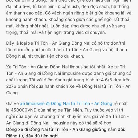
đại như ti-vi, tủ lạnh mini, ổ cắm usb, đèn đọc sách, hệ thống
âm thanh cao cấp. Có vách ngăn riêng biệt giữa khoang lái và
khoang hành khách. Khoảng cách giữa các ghế ngồi rất thoải
mái, không nhồi nhét. Luôn đáp ứng được nhu cầu về sang
trọng, thoải mái và tiện nghi trong việc di chuyển.
Đây là loại xe Tri Tôn - An Giang Đồng Nai có hỗ trợ đón/trả
tận nơi miễn phí tại nội thành Tri Tôn - An Giang và nội thành
Đồng Nai, rất thuận tiện cho du khách.
Xe Tri Tôn - An Giang Đồng Nai limousine tốt nhất: Xe từ Tri
Tôn - An Giang đi Đồng Nai limousine được đánh giá chung có
chất lượng Tốt với điểm đánh giá trung bình từ 4.6/5 dựa trên
2276 phản hồi của hành khách Xe về Đồng Nai từ Tri Tôn - An
Giang.
Giá vé
xe limousine đi Đồng Nai từ Tri Tôn - An Giang
rẻ nhất
là 450000VND của hãng xe Tân Niên. Tùy thuộc vào vị trí
ngồi của bạn và chương trình khuyến mãi, giá vé Xe Tri Tôn -
An Giang đi Đồng Nai limousine này có thể sẽ rẻ hơn
Dòng xe đi Đồng Nai từ Tri Tôn - An Giang giường nằm đôi:
Riêng tư, đầy đủ tiện nghi