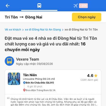
arrow_back
-30k
Tri Tôn
Đồng Nai
Chọn ngày
Vé xe khách
xe đi Đồng Nai từ An Giang
xe đi Đồng Nai từ Tri Tôn
Đặt mua vé xe 4 nhà xe đi Đồng Nai từ Tri Tôn
chất lượng cao và giá vé ưu đãi nhất
: 16
chuyến mỗi ngày
Vexere Team
Ngày cập nhật: 09/08/2026
Tân Niên
4.6
Limousine Phòng Đôi 24 chỗ
(2281 đánh giá)
Bến Xe Châu Đốc (QL91)
6 giờ 30 phút
Bưu điện Trảng Bom QL1A
Chúng tôi khởi hành từ Đà Lạt và đi Châu Đức. Việc lên xe buýt vì là người
nước ngoài nên phức tạp hơn chúng tôi tưởng. Nhưng phụ xe đã gọi điện và
gửi địa điểm cho chúng tôi. Sau đó, anh ấy đích thân đi giúp chúng tôi. Đó là