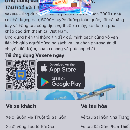
Ứng dụng đặt vé Xe khách, Máy bay,
Tàu hoả và Thuê xe
Vexere - ứng dụng đặt vé đa phương tiện với hơn 3000+ nhà
xe chất lượng cao, 5000+ tuyến đường toàn quốc, tất cả hãng
bay và hãng tàu cùng dịch vụ thuê xe máy, xe du lịch phủ
khắp các tỉnh thành tại Việt Nam.
Ứng dụng hiển thị thông tin đầy đủ, minh bạch cùng vô vàn
tiện ích giúp người dùng so sánh và lựa chọn phương án di
chuyển tiết kiệm, nhanh chóng và phù hợp nhất.
Tải ứng dụng Vexere ngay
Vé xe khách
Vé tàu hỏa
Xe đi Buôn Mê Thuột từ Sài Gòn
Vé tàu Sài Gòn Nha Trang
Xe đi Vũng Tàu từ Sài Gòn
Vé tàu Sài Gòn Phan Thiết