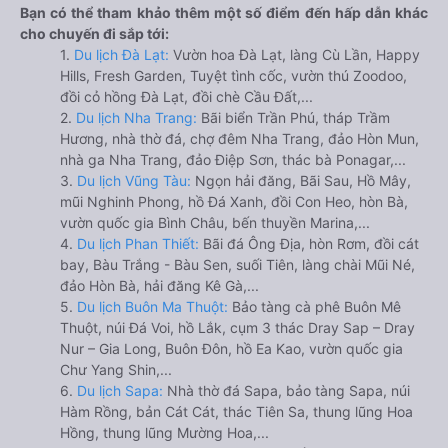
Bạn có thể tham khảo thêm một số điểm đến hấp dẫn khác
cho chuyến đi sắp tới:
1.
Du lịch Đà Lạt:
Vườn hoa Đà Lạt, làng Cù Lần, Happy
Hills, Fresh Garden, Tuyệt tình cốc, vườn thú Zoodoo,
đồi cỏ hồng Đà Lạt, đồi chè Cầu Đất,...
2.
Du lịch Nha Trang:
Bãi biển Trần Phú, tháp Trầm
Hương, nhà thờ đá, chợ đêm Nha Trang, đảo Hòn Mun,
nhà ga Nha Trang, đảo Điệp Sơn, thác bà Ponagar,...
3.
Du lịch Vũng Tàu:
Ngọn hải đăng, Bãi Sau, Hồ Mây,
mũi Nghinh Phong, hồ Đá Xanh, đồi Con Heo, hòn Bà,
vườn quốc gia Bình Châu, bến thuyền Marina,...
4.
Du lịch Phan Thiết:
Bãi đá Ông Địa, hòn Rơm, đồi cát
bay, Bàu Trắng - Bàu Sen, suối Tiên, làng chài Mũi Né,
đảo Hòn Bà, hải đăng Kê Gà,...
5.
Du lịch Buôn Ma Thuột:
Bảo tàng cà phê Buôn Mê
Thuột, núi Đá Voi, hồ Lắk, cụm 3 thác Dray Sap – Dray
Nur – Gia Long, Buôn Đôn, hồ Ea Kao, vườn quốc gia
Chư Yang Shin,...
6.
Du lịch Sapa:
Nhà thờ đá Sapa, bảo tàng Sapa, núi
Hàm Rồng, bản Cát Cát, thác Tiên Sa, thung lũng Hoa
Hồng, thung lũng Mường Hoa,...