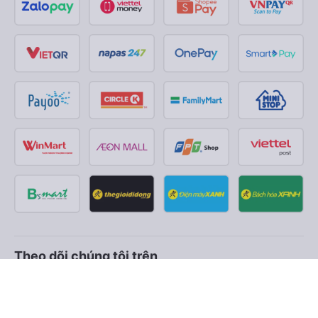
Theo dõi chúng tôi trên
Facebook
Tiktok
Youtube
Công ty TNHH Thương Mại Dịch Vụ Vexere