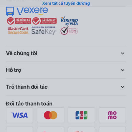
Xem tất cả tuyến đường
keyboard_arrow_down
Về chúng tôi
keyboard_arrow_down
Hỗ trợ
keyboard_arrow_down
Trở thành đối tác
Đối tác thanh toán