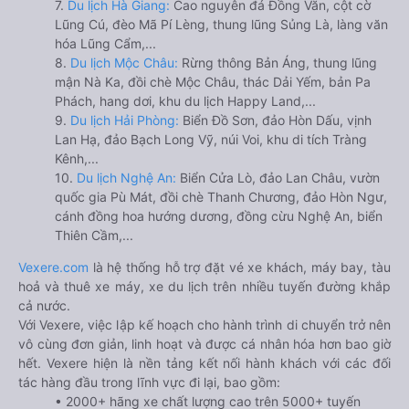
7.
Du lịch Hà Giang:
Cao nguyên đá Đồng Văn, cột cờ
Lũng Cú, đèo Mã Pí Lèng, thung lũng Sủng Là, làng văn
hóa Lũng Cẩm,...
8.
Du lịch Mộc Châu:
Rừng thông Bản Áng, thung lũng
mận Nà Ka, đồi chè Mộc Châu, thác Dải Yếm, bản Pa
Phách, hang dơi, khu du lịch Happy Land,...
9.
Du lịch Hải Phòng:
Biển Đồ Sơn, đảo Hòn Dấu, vịnh
Lan Hạ, đảo Bạch Long Vỹ, núi Voi, khu di tích Tràng
Kênh,...
10.
Du lịch Nghệ An:
Biển Cửa Lò, đảo Lan Châu, vườn
quốc gia Pù Mát, đồi chè Thanh Chương, đảo Hòn Ngư,
cánh đồng hoa hướng dương, đồng cừu Nghệ An, biển
Thiên Cầm,...
Vexere.com
là hệ thống hỗ trợ đặt vé xe khách, máy bay, tàu
hoả và thuê xe máy, xe du lịch trên nhiều tuyến đường khắp
cả nước.
Với Vexere, việc lập kế hoạch cho hành trình di chuyển trở nên
vô cùng đơn giản, linh hoạt và được cá nhân hóa hơn bao giờ
hết. Vexere hiện là nền tảng kết nối hành khách với các đối
tác hàng đầu trong lĩnh vực đi lại, bao gồm:
• 2000+ hãng xe chất lượng cao trên 5000+ tuyến