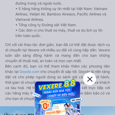
đường trong và ngoài nước.
• 5 hãng hàng không uy tín nhất tại Việt Nam: Vietnam
Airlines, Vietjet Air, Bamboo Airways, Pacific Airlines và
Vietravel Airlines.
• Tổng công ty Đường sắt Việt Nam.
• Các đơn vị cho thuê xe máy, thuê xe du lịch uy tín
trên toàn quốc.
Chỉ với vài thao tác đơn giản, bạn đã có thể đặt được dịch vụ
di chuyển tại Vexere với nhiều ưu đãi vô cùng hấp dẫn. Vexere
luôn sẵn sàng đồng hành và mang đến cho bạn những
chuyến đi thoải mái, an toàn và trọn vẹn nhất.
Bên cạnh đó, bạn có thể tham khảo thêm các phương tiện
khác tại
Goyolo.com
cho chuyến đi sắp tới. Goyolo là nền tảng
đặt vé cho phép người dùng so sánh giá cả, giờ khởi hành,
thời gian di chuyển của nhiều phương tiện máy bay, xe khách
và tàu hoả. Hệ thống của Goyolo được liên kết trực tiếp với
các hãng máy bay, xe khách và tàu hoả, luôn đảm bảo có vé
cho bạn di chuyển.