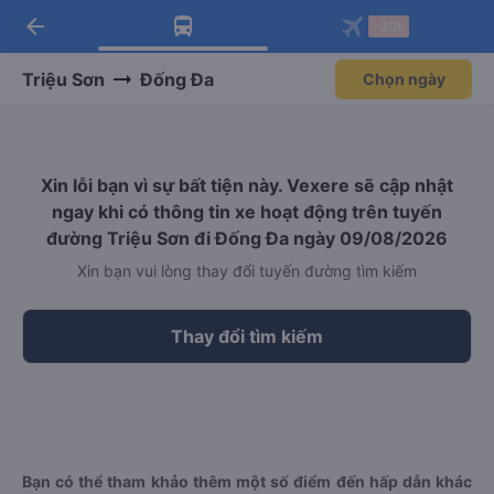
arrow_back
Tải app Vexere ngay!
Tải app Vexere
-30k
Mở app
Mở app
Nhận ưu đãi thành viên độc
-30k/ghế khi đặt vé máy bay qua
quyền
app
Triệu Sơn
Đống Đa
Chọn ngày
Xin lỗi bạn vì sự bất tiện này. Vexere sẽ cập nhật
ngay khi có thông tin xe hoạt động trên tuyến
đường Triệu Sơn đi Đống Đa ngày 09/08/2026
Xin bạn vui lòng thay đổi tuyến đường tìm kiếm
Thay đổi tìm kiếm
Bạn có thể tham khảo thêm một số điểm đến hấp dẫn khác