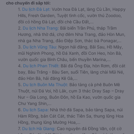
cho chuyến đi sắp tới:
1.
Du lịch Đà Lạt:
Vườn hoa Đà Lạt, làng Cù Lần, Happy
Hills, Fresh Garden, Tuyệt tình cốc, vườn thú Zoodoo,
đồi cỏ hồng Đà Lạt, đồi chè Cầu Đất,...
2.
Du lịch Nha Trang:
Bãi biển Trần Phú, tháp Trầm
Hương, nhà thờ đá, chợ đêm Nha Trang, đảo Hòn Mun,
nhà ga Nha Trang, đảo Điệp Sơn, thác bà Ponagar,...
3.
Du lịch Vũng Tàu:
Ngọn hải đăng, Bãi Sau, Hồ Mây,
mũi Nghinh Phong, hồ Đá Xanh, đồi Con Heo, hòn Bà,
vườn quốc gia Bình Châu, bến thuyền Marina,...
4.
Du lịch Phan Thiết:
Bãi đá Ông Địa, hòn Rơm, đồi cát
bay, Bàu Trắng - Bàu Sen, suối Tiên, làng chài Mũi Né,
đảo Hòn Bà, hải đăng Kê Gà,...
5.
Du lịch Buôn Ma Thuột:
Bảo tàng cà phê Buôn Mê
Thuột, núi Đá Voi, hồ Lắk, cụm 3 thác Dray Sap – Dray
Nur – Gia Long, Buôn Đôn, hồ Ea Kao, vườn quốc gia
Chư Yang Shin,...
6.
Du lịch Sapa:
Nhà thờ đá Sapa, bảo tàng Sapa, núi
Hàm Rồng, bản Cát Cát, thác Tiên Sa, thung lũng Hoa
Hồng, thung lũng Mường Hoa,...
7.
Du lịch Hà Giang:
Cao nguyên đá Đồng Văn, cột cờ