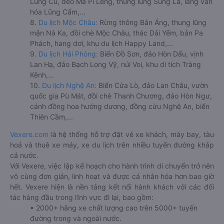
Lũng Cú, đèo Mã Pí Lèng, thung lũng Sủng Là, làng văn
hóa Lũng Cẩm,...
8.
Du lịch Mộc Châu:
Rừng thông Bản Áng, thung lũng
mận Nà Ka, đồi chè Mộc Châu, thác Dải Yếm, bản Pa
Phách, hang dơi, khu du lịch Happy Land,...
9.
Du lịch Hải Phòng:
Biển Đồ Sơn, đảo Hòn Dấu, vịnh
Lan Hạ, đảo Bạch Long Vỹ, núi Voi, khu di tích Tràng
Kênh,...
10.
Du lịch Nghệ An:
Biển Cửa Lò, đảo Lan Châu, vườn
quốc gia Pù Mát, đồi chè Thanh Chương, đảo Hòn Ngư,
cánh đồng hoa hướng dương, đồng cừu Nghệ An, biển
Thiên Cầm,...
Vexere.com
là hệ thống hỗ trợ đặt vé xe khách, máy bay, tàu
hoả và thuê xe máy, xe du lịch trên nhiều tuyến đường khắp
cả nước.
Với Vexere, việc lập kế hoạch cho hành trình di chuyển trở nên
vô cùng đơn giản, linh hoạt và được cá nhân hóa hơn bao giờ
hết. Vexere hiện là nền tảng kết nối hành khách với các đối
tác hàng đầu trong lĩnh vực đi lại, bao gồm:
• 2000+ hãng xe chất lượng cao trên 5000+ tuyến
đường trong và ngoài nước.