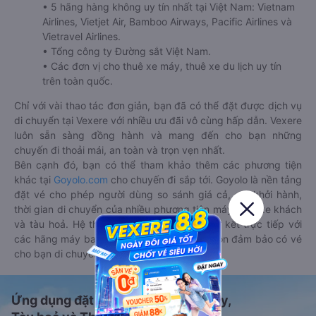
• 5 hãng hàng không uy tín nhất tại Việt Nam: Vietnam
Airlines, Vietjet Air, Bamboo Airways, Pacific Airlines và
Vietravel Airlines.
• Tổng công ty Đường sắt Việt Nam.
• Các đơn vị cho thuê xe máy, thuê xe du lịch uy tín
trên toàn quốc.
Chỉ với vài thao tác đơn giản, bạn đã có thể đặt được dịch vụ
di chuyển tại Vexere với nhiều ưu đãi vô cùng hấp dẫn. Vexere
luôn sẵn sàng đồng hành và mang đến cho bạn những
chuyến đi thoải mái, an toàn và trọn vẹn nhất.
Bên cạnh đó, bạn có thể tham khảo thêm các phương tiện
khác tại
Goyolo.com
cho chuyến đi sắp tới. Goyolo là nền tảng
đặt vé cho phép người dùng so sánh giá cả, giờ khởi hành,
thời gian di chuyển của nhiều phương tiện máy bay, xe khách
và tàu hoả. Hệ thống của Goyolo được liên kết trực tiếp với
các hãng máy bay, xe khách và tàu hoả, luôn đảm bảo có vé
cho bạn di chuyển.
Ứng dụng đặt vé Xe khách, Máy bay,