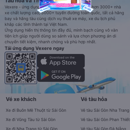
Tàu hoả và Thuê xe
Vexere - ứng dụng đặt vé đa phương tiện với hơn 3000+ nhà
xe chất lượng cao, 5000+ tuyến đường toàn quốc, tất cả hãng
bay và hãng tàu cùng dịch vụ thuê xe máy, xe du lịch phủ
khắp các tỉnh thành tại Việt Nam.
Ứng dụng hiển thị thông tin đầy đủ, minh bạch cùng vô vàn
tiện ích giúp người dùng so sánh và lựa chọn phương án di
chuyển tiết kiệm, nhanh chóng và phù hợp nhất.
Tải ứng dụng Vexere ngay
Vé xe khách
Vé tàu hỏa
Xe đi Buôn Mê Thuột từ Sài Gòn
Vé tàu Sài Gòn Nha Trang
Xe đi Vũng Tàu từ Sài Gòn
Vé tàu Sài Gòn Phan Thiết
Xe đi Nha Trang từ Sài Gòn
Vé tàu Sài Gòn Đà Nẵng