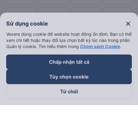
close
Sử dụng cookie
Vexere dùng cookie để website hoạt động ổn định. Bạn có thể
xem chi tiết hoặc thay đổi lựa chọn bất kỳ lúc nào trong phần
Quản lý cookie. Tìm hiểu thêm trong
Chính sách Cookie
.
Chấp nhận tất cả
Tùy chọn cookie
Từ chối
Theo dõi chúng tôi trên
Facebook
Tiktok
Youtube
Công ty TNHH Thương Mại Dịch Vụ Vexere