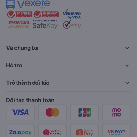
keyboard_arrow_down
Về chúng tôi
keyboard_arrow_down
Hỗ trợ
keyboard_arrow_down
Trở thành đối tác
Đối tác thanh toán