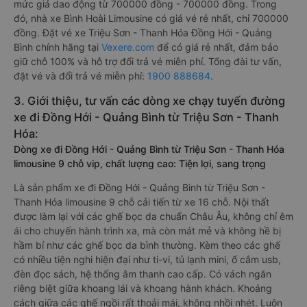
mức giá dao động từ 700000 đồng - 700000 đồng. Trong
đó, nhà xe Bình Hoài Limousine có giá vé rẻ nhất, chỉ 700000
đồng. Đặt vé xe Triệu Sơn - Thanh Hóa Đồng Hới - Quảng
Bình chính hãng tại
Vexere.com
để có giá rẻ nhất, đảm bảo
giữ chỗ 100% và hỗ trợ đổi trả vé miễn phí. Tổng đài tư vấn,
đặt vé và đổi trả vé miễn phí:
1900 888684
.
3. Giới thiệu, tư vấn các dòng xe chạy tuyến đường
xe đi Đồng Hới - Quảng Bình từ Triệu Sơn - Thanh
Hóa:
Dòng xe đi Đồng Hới - Quảng Bình từ Triệu Sơn - Thanh Hóa
limousine 9 chỗ vip, chất lượng cao: Tiện lợi, sang trọng
Là sản phẩm xe đi Đồng Hới - Quảng Bình từ Triệu Sơn -
Thanh Hóa limousine 9 chỗ cải tiến từ xe 16 chỗ. Nội thất
được làm lại với các ghế bọc da chuẩn Châu Âu, không chỉ êm
ái cho chuyến hành trình xa, mà còn mát mẻ và không hề bị
hầm bí như các ghế bọc da bình thường. Kèm theo các ghế
có nhiều tiện nghi hiện đại như ti-vi, tủ lạnh mini, ổ cắm usb,
đèn đọc sách, hệ thống âm thanh cao cấp. Có vách ngăn
riêng biệt giữa khoang lái và khoang hành khách. Khoảng
cách giữa các ghế ngồi rất thoải mái, không nhồi nhét. Luôn