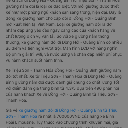
Xe khách đi Đồng Hới - Quảng Bình từ Triệu Sơn - Thanh Hóa
giường nằm đôi là loại xe đặc biệt. Với mỗi giường được thiết
kế như một phòng ngủ khách sạn sang trọng, hiện đại. Đây là
dòng xe giường nằm cho cặp đôi đi Đồng Hới - Quảng Bình
mới xuất hiện tại Việt Nam. Loại xe giường nằm đôi ra đời
nhằm đáp ứng yêu cầu ngày càng cao của khách hàng về
chất lượng dịch vụ vận tải. So với xe giường nằm thông
thường, xe giường nằm đôi đi Đồng Hới - Quảng Bình có nhiều
ưu điểm và tiện nghi vượt trội. Màn hình LCD với hàng nghìn
bộ phim giải trí, wifi, và nước uống và chăn đắp miễn phí phục
vụ hành khách suốt hành trình.
Xe Triệu Sơn - Thanh Hóa Đồng Hới - Quảng Bình giường nằm
đôi tốt nhất: Xe từ Triệu Sơn - Thanh Hóa đi Đồng Hới - Quảng
Bình giường nằm đôi được đánh giá chung có chất lượng Tốt
với điểm đánh giá trung bình từ 4.3/5 dựa trên 490 phản hồi
của hành khách Xe về Đồng Hới - Quảng Bình từ Triệu Sơn -
Thanh Hóa.
Giá vé
xe giường nằm đôi đi Đồng Hới - Quảng Bình từ Triệu
Sơn - Thanh Hóa
rẻ nhất là 700000VND của hãng xe Bình
Hoài Limousine. Tùy thuộc vào chương trình khuyến mãi, giá