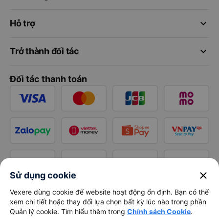
keyboard_arrow_down
Hỗ trợ
keyboard_arrow_down
Trở thành đối tác
Đối tác thanh toán
close
Sử dụng cookie
Vexere dùng cookie để website hoạt động ổn định. Bạn có thể
xem chi tiết hoặc thay đổi lựa chọn bất kỳ lúc nào trong phần
Quản lý cookie. Tìm hiểu thêm trong
Chính sách Cookie
.