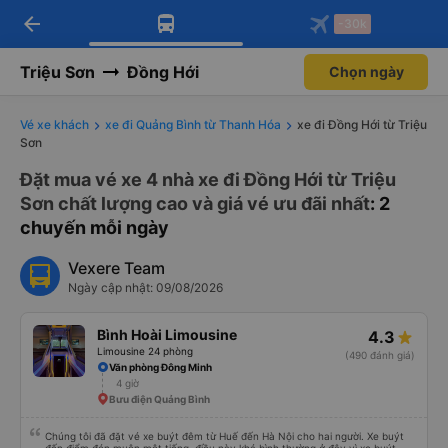
arrow_back
Tải app Vexere ngay!
Tải app Vexere
-30k
Mở app
Mở app
Nhận ưu đãi thành viên độc
-30k/ghế khi đặt vé máy bay qua
quyền
app
Triệu Sơn
Đồng Hới
Chọn ngày
Vé xe khách
xe đi Quảng Bình từ Thanh Hóa
xe đi Đồng Hới từ Triệu
Sơn
Đặt mua vé xe 4 nhà xe đi Đồng Hới từ Triệu
Sơn chất lượng cao và giá vé ưu đãi nhất
: 2
chuyến mỗi ngày
Vexere Team
Ngày cập nhật: 09/08/2026
Bình Hoài Limousine
4.3
Limousine 24 phòng
(490 đánh giá)
Văn phòng Đông Minh
4 giờ
Bưu điện Quảng Bình
Chúng tôi đã đặt vé xe buýt đêm từ Huế đến Hà Nội cho hai người. Xe buýt