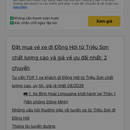
đến điểm đón muộn một tiếng, điều này khá bình thường ở đây vì xe buýt
thường đón khách từ các thành phố khác trước đó. Chuyến đi rất thoải mái,
ghế nằm êm ái, và ngay cả người cao 1,80 m như tôi vẫn ngủ ngon. Sau khi
Xem thêm
đến nơi, chúng tôi quên một chiếc túi nhỏ trên xe, nhưng đã nhận lại được
vào tối hôm đó hoàn toàn nguyên vẹn. Tất nhiên, tốt hơn hết là tránh những
rắc rối như vậy, nhưng thật tốt khi thấy công ty xe buýt quan tâm đến
Không cần thanh toán trước
Xem giá
khách hàng của mình. Chúng tôi chắc chắn sẽ đi xe của họ lần nữa.
Xác nhận chỗ ngay lập tức
Đặt mua vé xe đi Đồng Hới từ Triệu Sơn
chất lượng cao và giá vé ưu đãi nhất: 2
chuyến
Tư vấn TOP 1 xe khách đi Đồng Hới từ Triệu Sơn chất
lượng cao, uy tín, giá rẻ nhất 08/2026
🚌 1. Xe Bình Hoài Limousine khởi hành tại Thôn 1
(Văn phòng Đông Minh)
Những câu hỏi thường gặp về tuyến xe từ Triệu Sơn đi
Đồng Hới
Thông tin tuyến đường