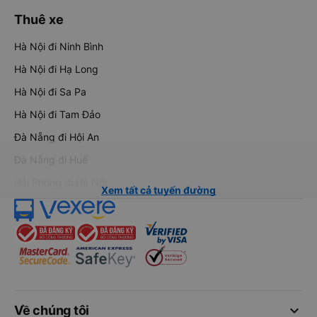
Thuê xe
Hà Nội đi Ninh Bình
Hà Nội đi Hạ Long
Hà Nội đi Sa Pa
Hà Nội đi Tam Đảo
Đà Nẵng đi Hội An
Đà Nẵng đi Huế
Hải Phòng đi Hà Nội
Xem tất cả tuyến đường
keyboard_arrow_down
Về chúng tôi