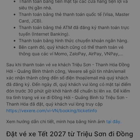
Thanh toán bằng tiền mặt tại các cửa hàng tiện lợi và
siêu thị gần nhà.
Thanh toán bằng thẻ thanh toán quốc tế (Visa, Master
Card, JCB).
Thanh toán bằng thẻ ATM đã đăng ký thanh toán trực
tuyến (Internet Banking).
Thanh toán bằng hình thức chuyển khoản ngân hàng.
Bên cạnh đó, quý khách cũng có thể thanh toán vé
thông qua các ví Momo, ZaloPay, AirPay, VNPay,…
Sau khi thanh toán vé xe khách Triệu Sơn - Thanh Hóa Đồng
Hới - Quảng Bình thành công, Vexere sẽ gửi tin nhắn/email
xác nhận thành công đến số điện thoại/email mà quý khách
đã đăng ký. Đến ngày đi, quý khách vui lòng có mặt tại điểm
đón trước 30 phút giờ khởi hành để chuẩn bị lên xe. Để kiểm
tra tình trạng vé xe đi Đồng Hới - Quảng Bình từ Triệu Sơn -
Thanh Hóa đã đặt, quý khách vui lòng truy cập
https://vexere.com/vi-VN/booking/ticketinfo
Xem hướng dẫn chi tiết, minh họa bằng hình ảnh
tại đây.
Đặt vé xe Tết 2027 từ Triệu Sơn đi Đồng