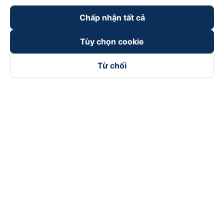
Chấp nhận tất cả
Tùy chọn cookie
Từ chối
Theo dõi chúng tôi trên
Facebook
Tiktok
Youtube
Công ty TNHH Thương Mại Dịch Vụ Vexere
Địa chỉ đăng ký kinh doanh: 8C Chữ Đồng Tử, Phường Tân
Sơn Nhất, TP. Hồ Chí Minh, Việt Nam
Địa chỉ
:
Lầu 2, toà nhà H3 Circo Hoàng Diệu, 384 Hoàng Diệu,
Phường Khánh Hội, TP Hồ Chí Minh, Việt Nam
Tầng 3, toà nhà 101 Láng Hạ, 101 Láng Hạ, Phường Láng, TP.
Hà Nội, Việt Nam
Giấy chứng nhận ĐKKD số 0315133726 do Sở KH và ĐT TP.
Hồ Chí Minh cấp lần đầu ngày 27/6/2018