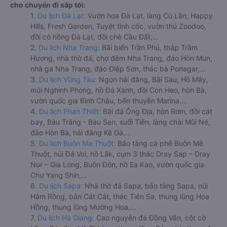
cho chuyến đi sắp tới:
1.
Du lịch Đà Lạt:
Vườn hoa Đà Lạt, làng Cù Lần, Happy
Hills, Fresh Garden, Tuyệt tình cốc, vườn thú Zoodoo,
đồi cỏ hồng Đà Lạt, đồi chè Cầu Đất,...
2.
Du lịch Nha Trang:
Bãi biển Trần Phú, tháp Trầm
Hương, nhà thờ đá, chợ đêm Nha Trang, đảo Hòn Mun,
nhà ga Nha Trang, đảo Điệp Sơn, thác bà Ponagar,...
3.
Du lịch Vũng Tàu:
Ngọn hải đăng, Bãi Sau, Hồ Mây,
mũi Nghinh Phong, hồ Đá Xanh, đồi Con Heo, hòn Bà,
vườn quốc gia Bình Châu, bến thuyền Marina,...
4.
Du lịch Phan Thiết:
Bãi đá Ông Địa, hòn Rơm, đồi cát
bay, Bàu Trắng - Bàu Sen, suối Tiên, làng chài Mũi Né,
đảo Hòn Bà, hải đăng Kê Gà,...
5.
Du lịch Buôn Ma Thuột:
Bảo tàng cà phê Buôn Mê
Thuột, núi Đá Voi, hồ Lắk, cụm 3 thác Dray Sap – Dray
Nur – Gia Long, Buôn Đôn, hồ Ea Kao, vườn quốc gia
Chư Yang Shin,...
6.
Du lịch Sapa:
Nhà thờ đá Sapa, bảo tàng Sapa, núi
Hàm Rồng, bản Cát Cát, thác Tiên Sa, thung lũng Hoa
Hồng, thung lũng Mường Hoa,...
7.
Du lịch Hà Giang:
Cao nguyên đá Đồng Văn, cột cờ