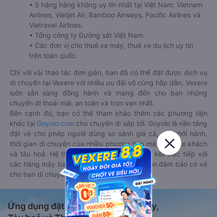
• 5 hãng hàng không uy tín nhất tại Việt Nam: Vietnam
Airlines, Vietjet Air, Bamboo Airways, Pacific Airlines và
Vietravel Airlines.
• Tổng công ty Đường sắt Việt Nam.
• Các đơn vị cho thuê xe máy, thuê xe du lịch uy tín
trên toàn quốc.
Chỉ với vài thao tác đơn giản, bạn đã có thể đặt được dịch vụ
di chuyển tại Vexere với nhiều ưu đãi vô cùng hấp dẫn. Vexere
luôn sẵn sàng đồng hành và mang đến cho bạn những
chuyến đi thoải mái, an toàn và trọn vẹn nhất.
Bên cạnh đó, bạn có thể tham khảo thêm các phương tiện
khác tại
Goyolo.com
cho chuyến đi sắp tới. Goyolo là nền tảng
đặt vé cho phép người dùng so sánh giá cả, giờ khởi hành,
thời gian di chuyển của nhiều phương tiện máy bay, xe khách
và tàu hoả. Hệ thống của Goyolo được liên kết trực tiếp với
các hãng máy bay, xe khách và tàu hoả, luôn đảm bảo có vé
cho bạn di chuyển.
Ứng dụng đặt vé Xe khách, Máy bay,