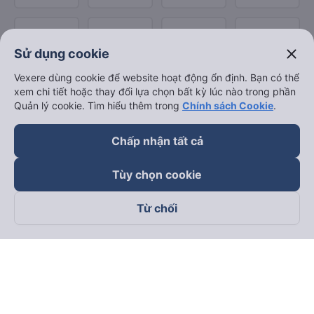
close
Sử dụng cookie
Vexere dùng cookie để website hoạt động ổn định. Bạn có thể
xem chi tiết hoặc thay đổi lựa chọn bất kỳ lúc nào trong phần
Quản lý cookie. Tìm hiểu thêm trong
Chính sách Cookie
.
Chấp nhận tất cả
Tùy chọn cookie
Từ chối
Theo dõi chúng tôi trên
Facebook
Tiktok
Youtube
Công ty TNHH Thương Mại Dịch Vụ Vexere