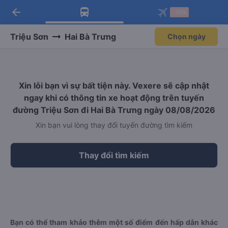
arrow_back
Tải app Vexere ngay!
Tải app Vexere
-30k
Mở app
Mở app
Nhận ưu đãi thành viên độc
-30k/ghế khi đặt vé máy bay qua
quyền
app
Triệu Sơn
Hai Bà Trưng
Chọn ngày
Xin lỗi bạn vì sự bất tiện này. Vexere sẽ cập nhật
ngay khi có thông tin xe hoạt động trên tuyến
đường Triệu Sơn đi Hai Bà Trưng ngày 08/08/2026
Xin bạn vui lòng thay đổi tuyến đường tìm kiếm
Thay đổi tìm kiếm
Bạn có thể tham khảo thêm một số điểm đến hấp dẫn khác