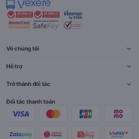
keyboard_arrow_down
Về chúng tôi
keyboard_arrow_down
Hỗ trợ
keyboard_arrow_down
Trở thành đối tác
Đối tác thanh toán