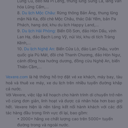
Lũng Cú, đèo Mã Pí Lèng, thung lũng Sủng Là, làng văn
hóa Lũng Cẩm,...
8.
Du lịch Mộc Châu:
Rừng thông Bản Áng, thung lũng
mận Nà Ka, đồi chè Mộc Châu, thác Dải Yếm, bản Pa
Phách, hang dơi, khu du lịch Happy Land,...
9.
Du lịch Hải Phòng:
Biển Đồ Sơn, đảo Hòn Dấu, vịnh
Lan Hạ, đảo Bạch Long Vỹ, núi Voi, khu di tích Tràng
Kênh,...
10.
Du lịch Nghệ An:
Biển Cửa Lò, đảo Lan Châu, vườn
quốc gia Pù Mát, đồi chè Thanh Chương, đảo Hòn Ngư,
cánh đồng hoa hướng dương, đồng cừu Nghệ An, biển
Thiên Cầm,...
Vexere.com
là hệ thống hỗ trợ đặt vé xe khách, máy bay, tàu
hoả và thuê xe máy, xe du lịch trên nhiều tuyến đường khắp
cả nước.
Với Vexere, việc lập kế hoạch cho hành trình di chuyển trở nên
vô cùng đơn giản, linh hoạt và được cá nhân hóa hơn bao giờ
hết. Vexere hiện là nền tảng kết nối hành khách với các đối
tác hàng đầu trong lĩnh vực đi lại, bao gồm:
• 2000+ hãng xe chất lượng cao trên 5000+ tuyến
đường trong và ngoài nước.