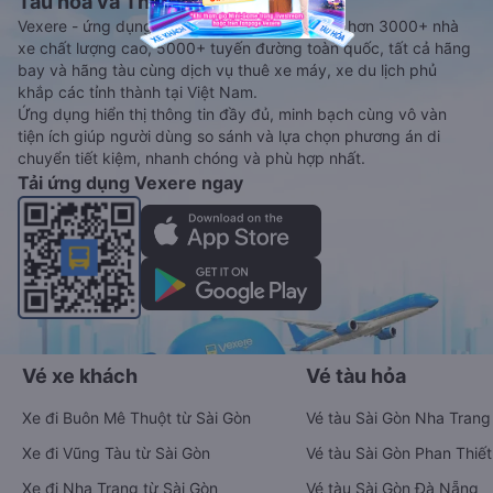
Tàu hoả và Thuê xe
Vexere - ứng dụng đặt vé đa phương tiện với hơn 3000+ nhà
xe chất lượng cao, 5000+ tuyến đường toàn quốc, tất cả hãng
bay và hãng tàu cùng dịch vụ thuê xe máy, xe du lịch phủ
khắp các tỉnh thành tại Việt Nam.
Ứng dụng hiển thị thông tin đầy đủ, minh bạch cùng vô vàn
tiện ích giúp người dùng so sánh và lựa chọn phương án di
chuyển tiết kiệm, nhanh chóng và phù hợp nhất.
Tải ứng dụng Vexere ngay
Vé xe khách
Vé tàu hỏa
Xe đi Buôn Mê Thuột từ Sài Gòn
Vé tàu Sài Gòn Nha Trang
Xe đi Vũng Tàu từ Sài Gòn
Vé tàu Sài Gòn Phan Thiết
Xe đi Nha Trang từ Sài Gòn
Vé tàu Sài Gòn Đà Nẵng