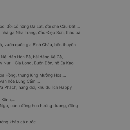
o, đồi cỏ hồng Đà Lạt, đồi chè Cầu Đất,...
 nhà ga Nha Trang, đảo Điệp Sơn, thác bà
à, vườn quốc gia Bình Châu, bến thuyền
 Né, đảo Hòn Bà, hải đăng Kê Gà,...
y Nur – Gia Long, Buôn Đôn, hồ Ea Kao,
Hoa Hồng, thung lũng Mường Hoa,...
văn hóa Lũng Cẩm,...
a Phách, hang dơi, khu du lịch Happy
 Kênh,...
n Ngư, cánh đồng hoa hướng dương, đồng
đường khắp cả nước.