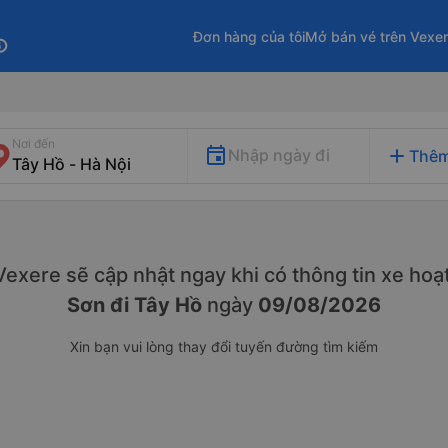
Đơn hàng của tôi
Mở bán vé trên Vexe
fo
Nơi đến
add
Nhập ngày đi
Thêm
. Vexere sẽ cập nhật ngay khi có thông tin xe
hoạt
Sơn đi Tây Hồ
ngày
09/08/2026
Xin bạn vui lòng thay đổi tuyến đường tìm kiếm