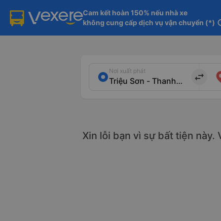
Cam kết hoàn 150% nếu nhà xe

không cung cấp dịch vụ vận chuyển (*)
in
Nơi xuất phát
import_export
Xin lỗi bạn vì sự bất tiện này