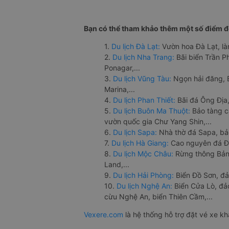
Bạn có thể tham khảo thêm một số điểm đế
1.
Du lịch Đà Lạt:
Vườn hoa Đà Lạt, là
2.
Du lịch Nha Trang:
Bãi biển Trần 
Ponagar,...
3.
Du lịch Vũng Tàu:
Ngọn hải đăng, 
Marina,...
4.
Du lịch Phan Thiết:
Bãi đá Ông Địa,
5.
Du lịch Buôn Ma Thuột:
Bảo tàng c
vườn quốc gia Chư Yang Shin,...
6.
Du lịch Sapa:
Nhà thờ đá Sapa, bả
7.
Du lịch Hà Giang:
Cao nguyên đá Đồ
8.
Du lịch Mộc Châu:
Rừng thông Bản 
Land,...
9.
Du lịch Hải Phòng:
Biển Đồ Sơn, đả
10.
Du lịch Nghệ An:
Biển Cửa Lò, đ
cừu Nghệ An, biển Thiên Cầm,...
Vexere.com
là hệ thống hỗ trợ đặt vé xe k