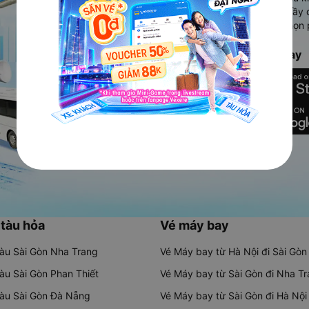
Ứng dụng hiển thị thông tin đầy 
người dùng so sánh và lựa chọn 
chóng và phù hợp nhất.
Tải ứng dụng Vexere ngay
 tàu hỏa
Vé máy bay
tàu Sài Gòn Nha Trang
Vé Máy bay từ Hà Nội đi Sài Gòn
tàu Sài Gòn Phan Thiết
Vé Máy bay từ Sài Gòn đi Nha T
tàu Sài Gòn Đà Nẵng
Vé Máy bay từ Sài Gòn đi Hà Nội