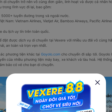
nh di chuyển trở nên vô cùng đơn giản, linh hoạt và được cá nhân h
 trong lĩnh vực đi lại, bao gồm:
n 5000+ tuyến đường trong và ngoài nước.
ệt Nam: Vietnam Airlines, Vietjet Air, Bamboo Airways, Pacific Airlines
 du lịch uy tín trên toàn quốc.
thể đặt được dịch vụ di chuyển tại Vexere với nhiều ưu đãi vô cùng 
i, an toàn và trọn vẹn nhất.
ác phương tiện khác tại
Goyolo.com
cho chuyến đi sắp tới. Goyolo
huyển của nhiều phương tiện máy bay, xe khách và tàu hoả. Hệ thống
đảm bảo có vé cho bạn di chuyển.
Ứng dụng đặt vé Xe khác
Vexere - ứng dụng đặt vé đa ph
cao, 5000+ tuyến đường toàn qu
vụ thuê xe máy, xe du lịch phủ k