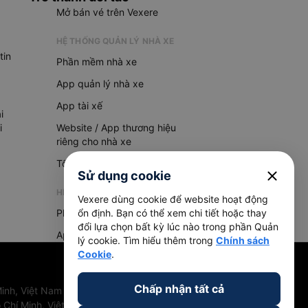
Mở bán vé trên Vexere
HỆ THỐNG QUẢN LÝ NHÀ XE
tin
Phần mềm nhà xe
App quản lý nhà xe
App tài xế
i
i
Website / App thương hiệu
riêng cho nhà xe
Tổng đài AI
close
Sử dụng cookie
HỆ THỐNG QUẢN LÝ HÀNG HOÁ
Vexere dùng cookie để website hoạt động
Phần mềm quản lý hàng hoá
ổn định. Bạn có thể xem chi tiết hoặc thay
đổi lựa chọn bất kỳ lúc nào trong phần Quản
App quản lý hàng hoá
lý cookie. Tìm hiểu thêm trong
Chính sách
Cookie
.
Chấp nhận tất cả
inh, Việt Nam
 Chí Minh, Việt Nam