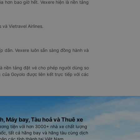
óa hơn bao giờ hết. Vexere hiện là nền tảng
 và Vietravel Airlines.
hấp dẫn. Vexere luôn sẵn sàng đồng hành và
 là nền tảng đặt vé cho phép người dùng so
 của Goyolo được liên kết trực tiếp với các
h, Máy bay, Tàu hoả và Thuê xe
ương tiện với hơn 3000+ nhà xe chất lượng
ốc, tất cả hãng bay và hãng tàu cùng dịch
hắp các tỉnh thành tại Việt Nam.