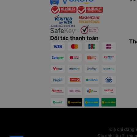
Đối tác thanh toán
Th
Địa chỉ đăng
Địa chỉ
:
Lầu 2, toà 