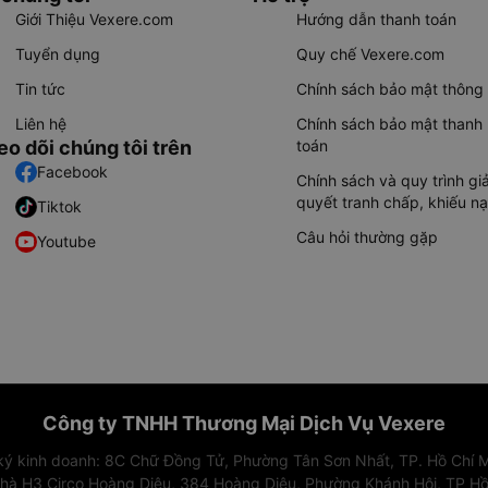
Giới Thiệu Vexere.com
Hướng dẫn thanh toán
Tuyển dụng
Quy chế Vexere.com
Tin tức
Chính sách bảo mật thông 
Liên hệ
Chính sách bảo mật thanh
eo dõi chúng tôi trên
toán
Facebook
Chính sách và quy trình giả
quyết tranh chấp, khiếu nạ
Tiktok
Câu hỏi thường gặp
Youtube
Công ty TNHH Thương Mại Dịch Vụ Vexere
 ký kinh doanh: 8C Chữ Đồng Tử, Phường Tân Sơn Nhất, TP. Hồ Chí M
nhà H3 Circo Hoàng Diệu, 384 Hoàng Diệu, Phường Khánh Hội, TP Hồ