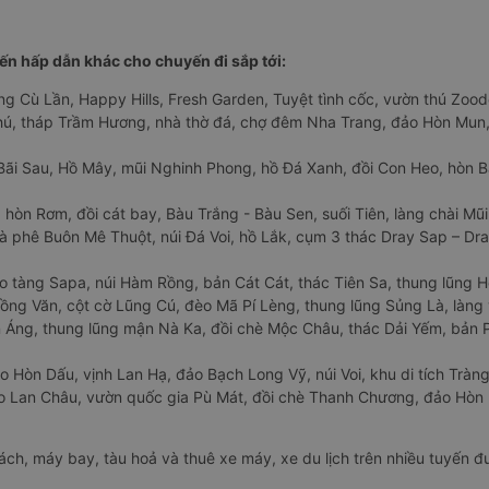
n hấp dẫn khác cho chuyến đi sắp tới:
ng Cù Lần, Happy Hills, Fresh Garden, Tuyệt tình cốc, vườn thú Zoodo
Phú, tháp Trầm Hương, nhà thờ đá, chợ đêm Nha Trang, đảo Hòn Mun,
Bãi Sau, Hồ Mây, mũi Nghinh Phong, hồ Đá Xanh, đồi Con Heo, hòn B
 hòn Rơm, đồi cát bay, Bàu Trắng - Bàu Sen, suối Tiên, làng chài Mũi
à phê Buôn Mê Thuột, núi Đá Voi, hồ Lắk, cụm 3 thác Dray Sap – Dra
o tàng Sapa, núi Hàm Rồng, bản Cát Cát, thác Tiên Sa, thung lũng 
ng Văn, cột cờ Lũng Cú, đèo Mã Pí Lèng, thung lũng Sủng Là, làng 
Áng, thung lũng mận Nà Ka, đồi chè Mộc Châu, thác Dải Yếm, bản P
o Hòn Dấu, vịnh Lan Hạ, đảo Bạch Long Vỹ, núi Voi, khu di tích Tràng
ảo Lan Châu, vườn quốc gia Pù Mát, đồi chè Thanh Chương, đảo Hò
hách, máy bay, tàu hoả và thuê xe máy, xe du lịch trên nhiều tuyến 