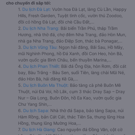
cho chuyến đi sắp tới:
1.
Du lịch Đà Lạt:
Vườn hoa Đà Lạt, làng Cù Lần, Happy
Hills, Fresh Garden, Tuyệt tình cốc, vườn thú Zoodoo,
đồi cỏ hồng Đà Lạt, đồi chè Cầu Đất,...
2.
Du lịch Nha Trang:
Bãi biển Trần Phú, tháp Trầm
Hương, nhà thờ đá, chợ đêm Nha Trang, đảo Hòn Mun,
nhà ga Nha Trang, đảo Điệp Sơn, thác bà Ponagar,...
3.
Du lịch Vũng Tàu:
Ngọn hải đăng, Bãi Sau, Hồ Mây,
mũi Nghinh Phong, hồ Đá Xanh, đồi Con Heo, hòn Bà,
vườn quốc gia Bình Châu, bến thuyền Marina,...
4.
Du lịch Phan Thiết:
Bãi đá Ông Địa, hòn Rơm, đồi cát
bay, Bàu Trắng - Bàu Sen, suối Tiên, làng chài Mũi Né,
đảo Hòn Bà, hải đăng Kê Gà,...
5.
Du lịch Buôn Ma Thuột:
Bảo tàng cà phê Buôn Mê
Thuột, núi Đá Voi, hồ Lắk, cụm 3 thác Dray Sap – Dray
Nur – Gia Long, Buôn Đôn, hồ Ea Kao, vườn quốc gia
Chư Yang Shin,...
6.
Du lịch Sapa:
Nhà thờ đá Sapa, bảo tàng Sapa, núi
Hàm Rồng, bản Cát Cát, thác Tiên Sa, thung lũng Hoa
Hồng, thung lũng Mường Hoa,...
7.
Du lịch Hà Giang:
Cao nguyên đá Đồng Văn, cột cờ