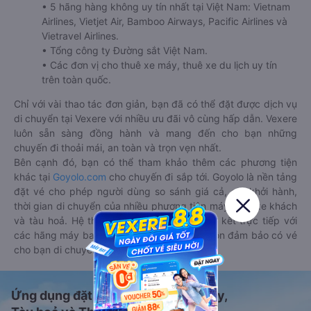
• 5 hãng hàng không uy tín nhất tại Việt Nam: Vietnam
Airlines, Vietjet Air, Bamboo Airways, Pacific Airlines và
Vietravel Airlines.
• Tổng công ty Đường sắt Việt Nam.
• Các đơn vị cho thuê xe máy, thuê xe du lịch uy tín
trên toàn quốc.
Chỉ với vài thao tác đơn giản, bạn đã có thể đặt được dịch vụ
di chuyển tại Vexere với nhiều ưu đãi vô cùng hấp dẫn. Vexere
luôn sẵn sàng đồng hành và mang đến cho bạn những
chuyến đi thoải mái, an toàn và trọn vẹn nhất.
Bên cạnh đó, bạn có thể tham khảo thêm các phương tiện
khác tại
Goyolo.com
cho chuyến đi sắp tới. Goyolo là nền tảng
đặt vé cho phép người dùng so sánh giá cả, giờ khởi hành,
thời gian di chuyển của nhiều phương tiện máy bay, xe khách
và tàu hoả. Hệ thống của Goyolo được liên kết trực tiếp với
các hãng máy bay, xe khách và tàu hoả, luôn đảm bảo có vé
cho bạn di chuyển.
Ứng dụng đặt vé Xe khách, Máy bay,