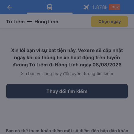
arrow_back
Tải app Vexere ngay!
Tải app Vexere
1.878
k
-30k
Mở app
Mở app
Nhận ưu đãi thành viên độc
-30k/ghế khi đặt vé máy bay qua
quyền
app
Từ Liêm
Hồng Lĩnh
Chọn ngày
Xin lỗi bạn vì sự bất tiện này. Vexere sẽ cập nhật
ngay khi có thông tin xe hoạt động trên tuyến
đường Từ Liêm đi Hồng Lĩnh ngày 08/08/2026
Xin bạn vui lòng thay đổi tuyến đường tìm kiếm
Thay đổi tìm kiếm
Bạn có thể tham khảo thêm một số điểm đến hấp dẫn khác