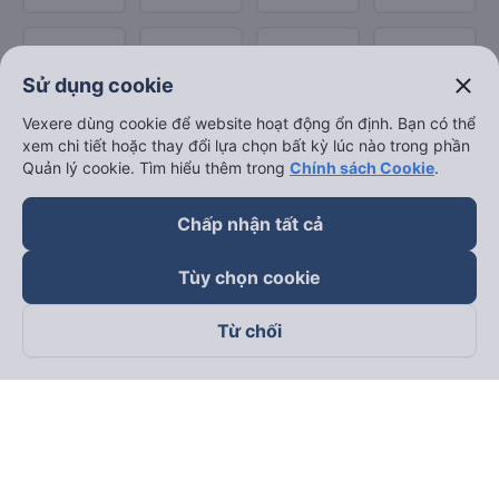
close
Sử dụng cookie
Vexere dùng cookie để website hoạt động ổn định. Bạn có thể
xem chi tiết hoặc thay đổi lựa chọn bất kỳ lúc nào trong phần
Quản lý cookie. Tìm hiểu thêm trong
Chính sách Cookie
.
Chấp nhận tất cả
Tùy chọn cookie
Từ chối
Theo dõi chúng tôi trên
Facebook
Tiktok
Youtube
Công ty TNHH Thương Mại Dịch Vụ Vexere