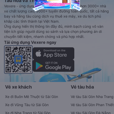
Tàu hoả và Thuê xe
Vexere - ứng dụng đặt vé đa phương tiện với hơn 3000+ nhà
xe chất lượng cao, 5000+ tuyến đường toàn quốc, tất cả hãng
bay và hãng tàu cùng dịch vụ thuê xe máy, xe du lịch phủ
khắp các tỉnh thành tại Việt Nam.
Ứng dụng hiển thị thông tin đầy đủ, minh bạch cùng vô vàn
tiện ích giúp người dùng so sánh và lựa chọn phương án di
chuyển tiết kiệm, nhanh chóng và phù hợp nhất.
Tải ứng dụng Vexere ngay
Vé xe khách
Vé tàu hỏa
Xe đi Buôn Mê Thuột từ Sài Gòn
Vé tàu Sài Gòn Nha Trang
Xe đi Vũng Tàu từ Sài Gòn
Vé tàu Sài Gòn Phan Thiết
Xe đi Nha Trang từ Sài Gòn
Vé tàu Sài Gòn Đà Nẵng