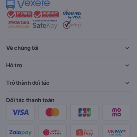
keyboard_arrow_down
Về chúng tôi
keyboard_arrow_down
Hỗ trợ
keyboard_arrow_down
Trở thành đối tác
Đối tác thanh toán