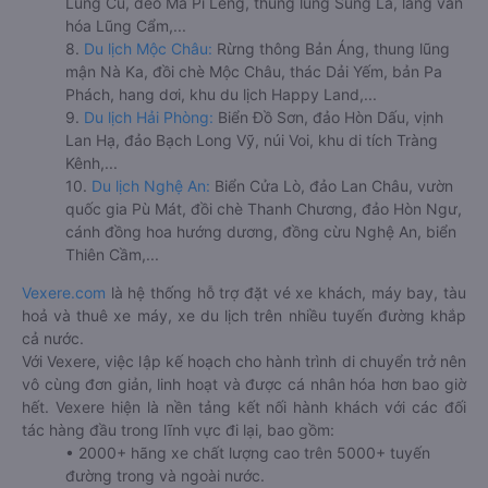
Lũng Cú, đèo Mã Pí Lèng, thung lũng Sủng Là, làng văn
hóa Lũng Cẩm,...
8.
Du lịch Mộc Châu:
Rừng thông Bản Áng, thung lũng
mận Nà Ka, đồi chè Mộc Châu, thác Dải Yếm, bản Pa
Phách, hang dơi, khu du lịch Happy Land,...
9.
Du lịch Hải Phòng:
Biển Đồ Sơn, đảo Hòn Dấu, vịnh
Lan Hạ, đảo Bạch Long Vỹ, núi Voi, khu di tích Tràng
Kênh,...
10.
Du lịch Nghệ An:
Biển Cửa Lò, đảo Lan Châu, vườn
quốc gia Pù Mát, đồi chè Thanh Chương, đảo Hòn Ngư,
cánh đồng hoa hướng dương, đồng cừu Nghệ An, biển
Thiên Cầm,...
Vexere.com
là hệ thống hỗ trợ đặt vé xe khách, máy bay, tàu
hoả và thuê xe máy, xe du lịch trên nhiều tuyến đường khắp
cả nước.
Với Vexere, việc lập kế hoạch cho hành trình di chuyển trở nên
vô cùng đơn giản, linh hoạt và được cá nhân hóa hơn bao giờ
hết. Vexere hiện là nền tảng kết nối hành khách với các đối
tác hàng đầu trong lĩnh vực đi lại, bao gồm:
• 2000+ hãng xe chất lượng cao trên 5000+ tuyến
đường trong và ngoài nước.