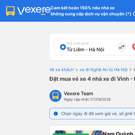
Cam kết hoàn 150% nếu nhà xe

không cung cấp dịch vụ vận chuyển (*)
in
Nơi xuất phát
import_export
Vé xe khách
xe đi Nghệ An từ Hà Nội
Đặt mua vé xe 4 nhà xe đi Vinh -
Vexere Team
Ngày cập nhật: 07/08/2026
Chọn ngày đi để xem giá vé, số ghế t
info
Nam Quỳnh