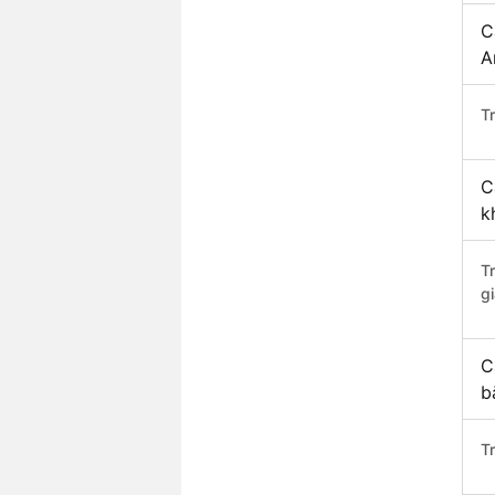
C
A
Tr
C
k
T
gi
C
b
T