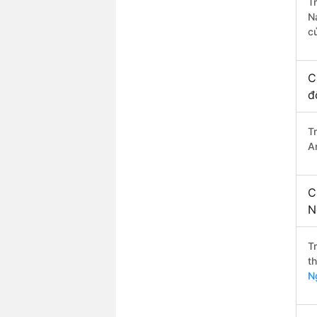
T
N
c
C
đ
T
A
C
N
T
t
N