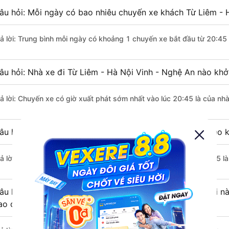
âu hỏi: Mỗi ngày có bao nhiêu chuyến xe khách Từ Liêm - H
rả lời: Trung bình mỗi ngày có khoảng 1 chuyến xe bắt đầu từ 20:45
âu hỏi: Nhà xe đi Từ Liêm - Hà Nội Vinh - Nghệ An nào khở
rả lời: Chuyến xe có giờ xuất phát sớm nhất vào lúc 20:45 là của n
âu hỏi: Nhà xe đi Vinh - Nghệ An từ Từ Liêm - Hà Nội nào k
rả lời: Chuyến xe có giờ xuất phát trễ (muộn) nhất là vào lúc 20:45
âu hỏi: Review xe đi Vinh - Nghệ An từ Từ Liêm - Hà Nội nà
ao cấp nhất?