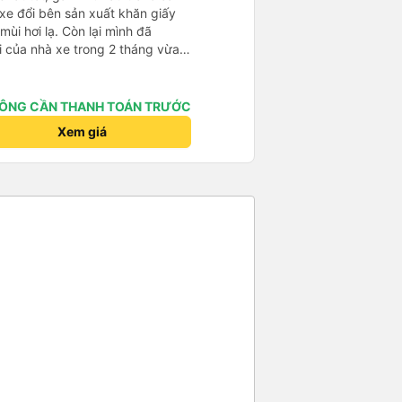
 xe đổi bên sản xuất khăn giấy
mùi hơi lạ. Còn lại mình đã
i của nhà xe trong 2 tháng vừa
àng thân thiện, quy trình phục vụ
hóng, đã giải quyết điểm nghẽn
đã phân vùng từng xe
ÔNG CẦN THANH TOÁN TRƯỚC
Xem giá