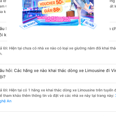
rả lời: Những hãng xe đi Từ Liêm - Hà Nội Vinh - Nghệ An chất lượng 
am Quỳnh Anh đi Vinh - Nghệ An từ Từ Liêm - Hà Nội với điểm chất 
ủa khách hàng).
âu hỏi: Có loại xe Từ Liêm - Hà Nội Vinh - Nghệ An dành c
ôi không?
rả lời: Hiện tại chưa có nhà xe nào có loại xe giường nằm đôi khai th
n.
âu hỏi: Các hãng xe nào khai thác dòng xe Limousine đi Vi
ội?
rả lời: Hiện tại có 1 hãng xe khai thác dòng xe Limousine trên tuyế
hể tham khảo thêm thông tin và đặt vé các nhà xe này tại trang này:
X
ghệ An