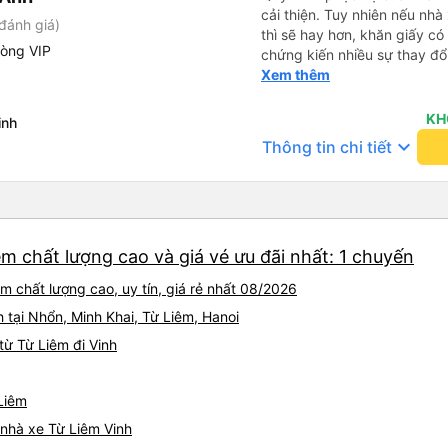
cải thiện. Tuy nhiên nếu nhà
đánh giá)
thì sẽ hay hơn, khăn giấy có 
hòng VIP
chứng kiến nhiều sự thay đổ
rồi: tài xế và phụ xe ngày c
Xem thêm
rõ ràng và phục vụ nhanh c
trung chuyển ở Hà Nội khi 
KH
inh
keyboard_arrow_down
Thông tin chi tiết
êm chất lượng cao và giá vé ưu đãi nhất: 1 chuyến
m chất lượng cao, uy tín, giá rẻ nhất 08/2026
 tại Nhổn, Minh Khai, Từ Liêm, Hanoi
ừ Từ Liêm đi Vinh
 Liêm
á nhà xe Từ Liêm Vinh