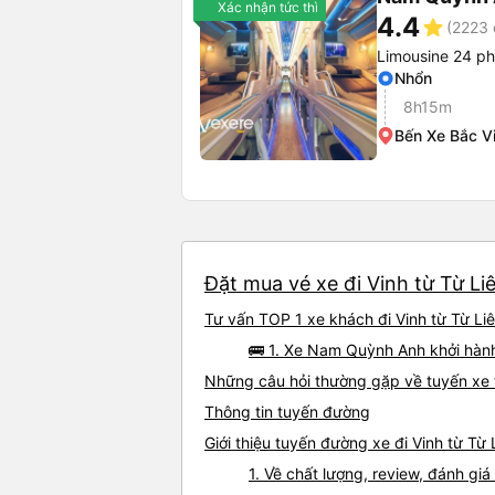
Xác nhận tức thì
4.4
star
(2223 
Limousine 24 p
Nhổn
8h15m
Bến Xe Bắc V
Đặt mua vé xe đi Vinh từ Từ Li
Tư vấn TOP 1 xe khách đi Vinh từ Từ Liê
🚌 1. Xe Nam Quỳnh Anh khởi hành
Những câu hỏi thường gặp về tuyến xe t
Thông tin tuyến đường
Giới thiệu tuyến đường xe đi Vinh từ Từ
1. Về chất lượng, review, đánh gi