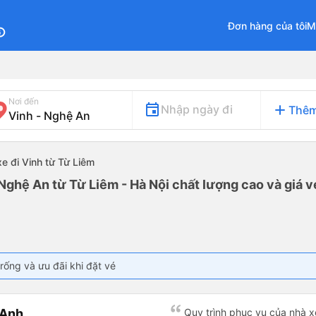
Đơn hàng của tôi
M
fo
Nơi đến
add
Nhập ngày đi
Thêm
xe đi Vinh từ Từ Liêm
 Nghệ An từ Từ Liêm - Hà Nội chất lượng cao và giá v
rống và ưu đãi khi đặt vé
 Anh
Quy trình phục vụ của nhà xe