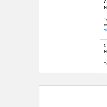
C
N
T
c
V
C
N
Tr