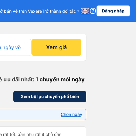
help_outline
Đăng nhập
ở bán vé trên Vexere
Trở thành đối tác
arrow_drop_down
Xem giá
 ngày về
é ưu đãi nhất
: 1 chuyến mỗi ngày
Xem bộ lọc chuyến phổ biến
Chọn ngày
 rất tốt, gần như rất ít chỗ cần