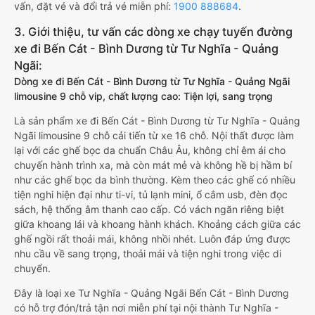
vấn, đặt vé và đổi trả vé miễn phí:
1900 888684
.
3. Giới thiệu, tư vấn các dòng xe chạy tuyến đường
xe đi Bến Cát - Bình Dương từ Tư Nghĩa - Quảng
Ngãi:
Dòng xe đi Bến Cát - Bình Dương từ Tư Nghĩa - Quảng Ngãi
limousine 9 chỗ vip, chất lượng cao: Tiện lợi, sang trọng
Là sản phẩm xe đi Bến Cát - Bình Dương từ Tư Nghĩa - Quảng
Ngãi limousine 9 chỗ cải tiến từ xe 16 chỗ. Nội thất được làm
lại với các ghế bọc da chuẩn Châu Âu, không chỉ êm ái cho
chuyến hành trình xa, mà còn mát mẻ và không hề bị hầm bí
như các ghế bọc da bình thường. Kèm theo các ghế có nhiều
tiện nghi hiện đại như ti-vi, tủ lạnh mini, ổ cắm usb, đèn đọc
sách, hệ thống âm thanh cao cấp. Có vách ngăn riêng biệt
giữa khoang lái và khoang hành khách. Khoảng cách giữa các
ghế ngồi rất thoải mái, không nhồi nhét. Luôn đáp ứng được
nhu cầu về sang trọng, thoải mái và tiện nghi trong việc di
chuyển.
Đây là loại xe Tư Nghĩa - Quảng Ngãi Bến Cát - Bình Dương
có hỗ trợ đón/trả tận nơi miễn phí tại nội thành Tư Nghĩa -