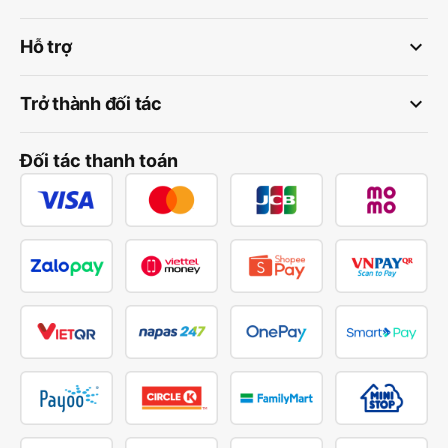
keyboard_arrow_down
Hỗ trợ
keyboard_arrow_down
Trở thành đối tác
Đối tác thanh toán