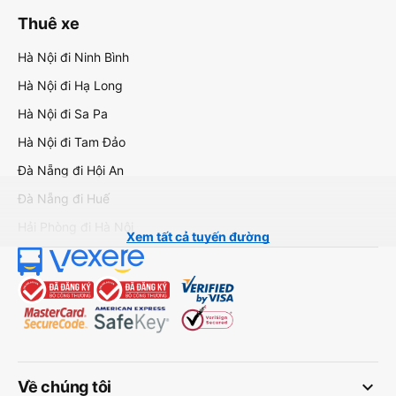
Thuê xe
Hà Nội đi Ninh Bình
Hà Nội đi Hạ Long
Hà Nội đi Sa Pa
Hà Nội đi Tam Đảo
Đà Nẵng đi Hội An
Đà Nẵng đi Huế
Hải Phòng đi Hà Nội
Xem tất cả tuyến đường
keyboard_arrow_down
Về chúng tôi