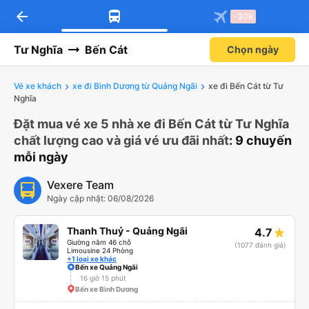
arrow_back
-30k
Tư Nghĩa
Bến Cát
Chọn ngày
Vé xe khách
xe đi Bình Dương từ Quảng Ngãi
xe đi Bến Cát từ Tư
Nghĩa
Đặt mua vé xe 5 nhà xe đi Bến Cát từ Tư Nghĩa
chất lượng cao và giá vé ưu đãi nhất
: 9 chuyến
mỗi ngày
Vexere Team
Ngày cập nhật: 06/08/2026
Thanh Thuỷ - Quảng Ngãi
4.7
Giường nằm 46 chỗ
(1077 đánh giá)
Limousine 24 Phòng
+1 loại xe khác
Bến xe Quảng Ngãi
16 giờ 15 phút
Bến xe Bình Dương