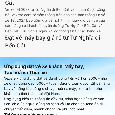
Cát
Vé xe tết 2027 từ Tư Nghĩa đi Bến Cát vẫn chưa được công
bố. Vexere.com sẽ sớm thông báo cho các bạn thông tin vé
xe Tết 2027 bao gồm giá vé, lịch trình, ngày giờ bán vé của
các hãng xe khách đi tuyến đường Tư Nghĩa - Bến Cát và
Bến Cát - Tư Nghĩa ngay khi có thông tin từ các hãng xe.
Đặt vé máy bay giá rẻ từ Tư Nghĩa đi
Bến Cát
Ứng dụng đặt vé Xe khách, Máy bay,
Tàu hoả và Thuê xe
Vexere - ứng dụng đặt vé đa phương tiện với hơn 3000+ nhà
xe chất lượng cao, 5000+ tuyến đường toàn quốc, tất cả hãng
bay và hãng tàu cùng dịch vụ thuê xe máy, xe du lịch phủ
khắp các tỉnh thành tại Việt Nam.
Ứng dụng hiển thị thông tin đầy đủ, minh bạch cùng vô vàn
tiện ích giúp người dùng so sánh và lựa chọn phương án di
chuyển tiết kiệm, nhanh chóng và phù hợp nhất.
Tải ứng dụng Vexere ngay