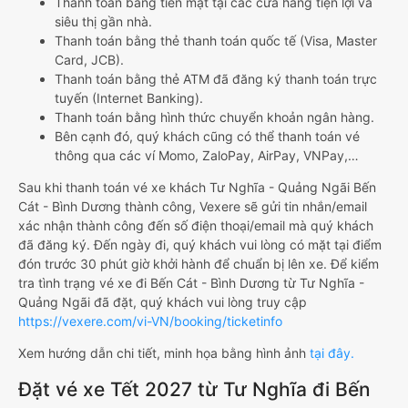
Thanh toán bằng tiền mặt tại các cửa hàng tiện lợi và
siêu thị gần nhà.
Thanh toán bằng thẻ thanh toán quốc tế (Visa, Master
Card, JCB).
Thanh toán bằng thẻ ATM đã đăng ký thanh toán trực
tuyến (Internet Banking).
Thanh toán bằng hình thức chuyển khoản ngân hàng.
Bên cạnh đó, quý khách cũng có thể thanh toán vé
thông qua các ví Momo, ZaloPay, AirPay, VNPay,…
Sau khi thanh toán vé xe khách Tư Nghĩa - Quảng Ngãi Bến
Cát - Bình Dương thành công, Vexere sẽ gửi tin nhắn/email
xác nhận thành công đến số điện thoại/email mà quý khách
đã đăng ký. Đến ngày đi, quý khách vui lòng có mặt tại điểm
đón trước 30 phút giờ khởi hành để chuẩn bị lên xe. Để kiểm
tra tình trạng vé xe đi Bến Cát - Bình Dương từ Tư Nghĩa -
Quảng Ngãi đã đặt, quý khách vui lòng truy cập
https://vexere.com/vi-VN/booking/ticketinfo
Xem hướng dẫn chi tiết, minh họa bằng hình ảnh
tại đây.
Đặt vé xe Tết 2027 từ Tư Nghĩa đi Bến