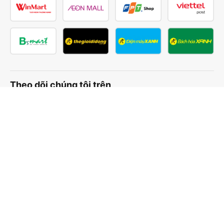
Theo dõi chúng tôi trên
Facebook
Tiktok
Youtube
Công ty TNHH Thương Mại Dịch Vụ Vexere
Địa chỉ đăng ký kinh doanh: 8C Chữ Đồng Tử, Phường Tân
Sơn Nhất, TP. Hồ Chí Minh, Việt Nam
Địa chỉ
:
Lầu 2, toà nhà H3 Circo Hoàng Diệu, 384 Hoàng Diệu,
Phường Khánh Hội, TP Hồ Chí Minh, Việt Nam
Tầng 3, toà nhà 101 Láng Hạ, 101 Láng Hạ, Phường Láng, TP.
Hà Nội, Việt Nam
Giấy chứng nhận ĐKKD số 0315133726 do Sở KH và ĐT TP.
Hồ Chí Minh cấp lần đầu ngày 27/6/2018