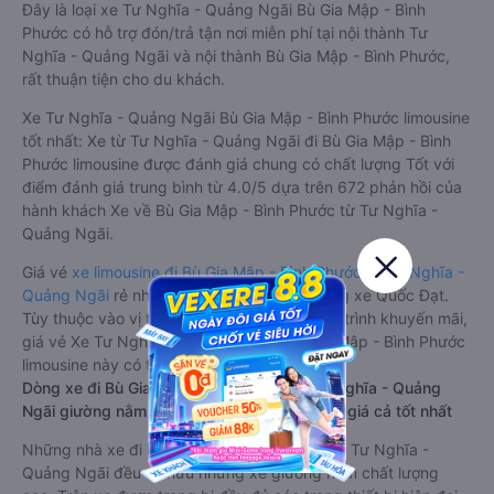
Đây là loại xe Tư Nghĩa - Quảng Ngãi Bù Gia Mập - Bình
Phước có hỗ trợ đón/trả tận nơi miễn phí tại nội thành Tư
Nghĩa - Quảng Ngãi và nội thành Bù Gia Mập - Bình Phước,
rất thuận tiện cho du khách.
Xe Tư Nghĩa - Quảng Ngãi Bù Gia Mập - Bình Phước limousine
tốt nhất: Xe từ Tư Nghĩa - Quảng Ngãi đi Bù Gia Mập - Bình
Phước limousine được đánh giá chung có chất lượng Tốt với
điểm đánh giá trung bình từ 4.0/5 dựa trên 672 phản hồi của
hành khách Xe về Bù Gia Mập - Bình Phước từ Tư Nghĩa -
Quảng Ngãi.
Giá vé
xe limousine đi Bù Gia Mập - Bình Phước từ Tư Nghĩa -
Quảng Ngãi
rẻ nhất là 550000VND của hãng xe Quốc Đạt.
Tùy thuộc vào vị trí ngồi của bạn và chương trình khuyến mãi,
giá vé Xe Tư Nghĩa - Quảng Ngãi đi Bù Gia Mập - Bình Phước
limousine này có thể sẽ rẻ hơn
Dòng xe đi Bù Gia Mập - Bình Phước từ Tư Nghĩa - Quảng
Ngãi giường nằm chất lượng cao: Thoải mái, giá cả tốt nhất
Những nhà xe đi Bù Gia Mập - Bình Phước từ Tư Nghĩa -
Quảng Ngãi đều sở hữu những xe giường nằm chất lượng