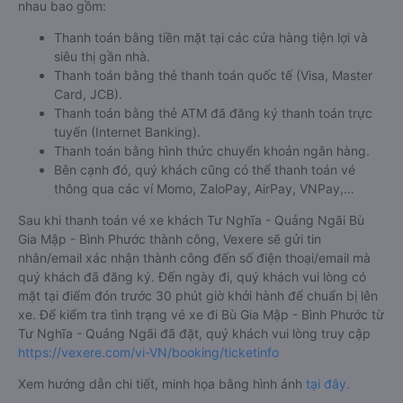
nhau bao gồm:
Thanh toán bằng tiền mặt tại các cửa hàng tiện lợi và
siêu thị gần nhà.
Thanh toán bằng thẻ thanh toán quốc tế (Visa, Master
Card, JCB).
Thanh toán bằng thẻ ATM đã đăng ký thanh toán trực
tuyến (Internet Banking).
Thanh toán bằng hình thức chuyển khoản ngân hàng.
Bên cạnh đó, quý khách cũng có thể thanh toán vé
thông qua các ví Momo, ZaloPay, AirPay, VNPay,…
Sau khi thanh toán vé xe khách Tư Nghĩa - Quảng Ngãi Bù
Gia Mập - Bình Phước thành công, Vexere sẽ gửi tin
nhắn/email xác nhận thành công đến số điện thoại/email mà
quý khách đã đăng ký. Đến ngày đi, quý khách vui lòng có
mặt tại điểm đón trước 30 phút giờ khởi hành để chuẩn bị lên
xe. Để kiểm tra tình trạng vé xe đi Bù Gia Mập - Bình Phước từ
Tư Nghĩa - Quảng Ngãi đã đặt, quý khách vui lòng truy cập
https://vexere.com/vi-VN/booking/ticketinfo
Xem hướng dẫn chi tiết, minh họa bằng hình ảnh
tại đây.