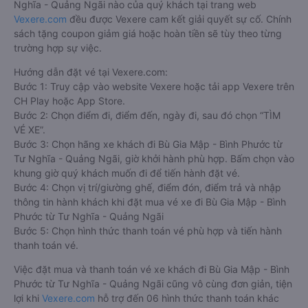
Nghĩa - Quảng Ngãi nào của quý khách tại trang web
Vexere.com
đều được Vexere cam kết giải quyết sự cố. Chính
sách tặng coupon giảm giá hoặc hoàn tiền sẽ tùy theo từng
trường hợp sự việc.
Hướng dẫn đặt vé tại Vexere.com:
Bước 1: Truy cập vào website Vexere hoặc tải app Vexere trên
CH Play hoặc App Store.
Bước 2: Chọn điểm đi, điểm đến, ngày đi, sau đó chọn “TÌM
VÉ XE”.
Bước 3: Chọn hãng xe khách đi Bù Gia Mập - Bình Phước từ
Tư Nghĩa - Quảng Ngãi, giờ khởi hành phù hợp. Bấm chọn vào
khung giờ quý khách muốn đi để tiến hành đặt vé.
Bước 4: Chọn vị trí/giường ghế, điểm đón, điểm trả và nhập
thông tin hành khách khi đặt mua vé xe đi Bù Gia Mập - Bình
Phước từ Tư Nghĩa - Quảng Ngãi
Bước 5: Chọn hình thức thanh toán vé phù hợp và tiến hành
thanh toán vé.
Việc đặt mua và thanh toán vé xe khách đi Bù Gia Mập - Bình
Phước từ Tư Nghĩa - Quảng Ngãi cũng vô cùng đơn giản, tiện
lợi khi
Vexere.com
hỗ trợ đến 06 hình thức thanh toán khác