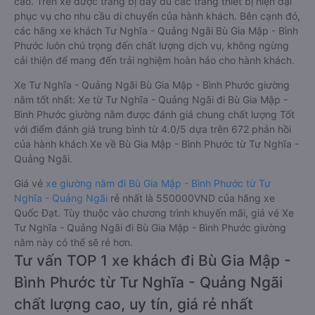
cao. Trên xe được trang bị đầy đủ các trang thiết bị hiện đại
phục vụ cho nhu cầu di chuyển của hành khách. Bên cạnh đó,
các hãng xe khách Tư Nghĩa - Quảng Ngãi Bù Gia Mập - Bình
Phước luôn chú trọng đến chất lượng dịch vụ, không ngừng
cải thiện để mang đến trải nghiệm hoàn hảo cho hành khách.
Xe Tư Nghĩa - Quảng Ngãi Bù Gia Mập - Bình Phước giường
nằm tốt nhất: Xe từ Tư Nghĩa - Quảng Ngãi đi Bù Gia Mập -
Bình Phước giường nằm được đánh giá chung chất lượng Tốt
với điểm đánh giá trung bình từ 4.0/5 dựa trên 672 phản hồi
của hành khách Xe về Bù Gia Mập - Bình Phước từ Tư Nghĩa -
Quảng Ngãi.
Giá vé
xe giường nằm đi Bù Gia Mập - Bình Phước từ Tư
Nghĩa - Quảng Ngãi
rẻ nhất là 550000VND của hãng xe
Quốc Đạt. Tùy thuộc vào chương trình khuyến mãi, giá vé Xe
Tư Nghĩa - Quảng Ngãi đi Bù Gia Mập - Bình Phước giường
nằm này có thể sẽ rẻ hơn.
Tư vấn TOP 1 xe khách đi Bù Gia Mập -
Bình Phước từ Tư Nghĩa - Quảng Ngãi
chất lượng cao, uy tín, giá rẻ nhất