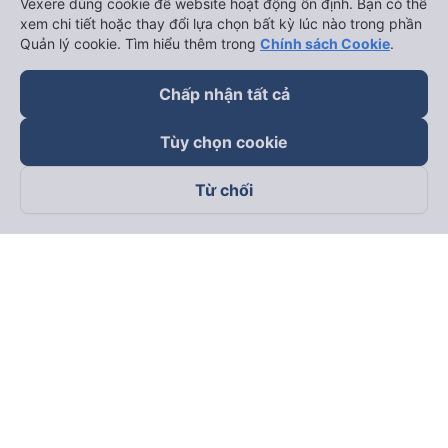
Vexere dùng cookie để website hoạt động ổn định. Bạn có thể
xem chi tiết hoặc thay đổi lựa chọn bất kỳ lúc nào trong phần
Quản lý cookie. Tìm hiểu thêm trong
Chính sách Cookie
.
Chấp nhận tất cả
Tùy chọn cookie
Từ chối
Theo dõi chúng tôi trên
Facebook
Tiktok
Youtube
Công ty TNHH Thương Mại Dịch Vụ Vexere
Địa chỉ đăng ký kinh doanh: 8C Chữ Đồng Tử, Phường Tân
Sơn Nhất, TP. Hồ Chí Minh, Việt Nam
Địa chỉ
:
Lầu 2, toà nhà H3 Circo Hoàng Diệu, 384 Hoàng Diệu,
Phường Khánh Hội, TP Hồ Chí Minh, Việt Nam
Tầng 3, toà nhà 101 Láng Hạ, 101 Láng Hạ, Phường Láng, TP.