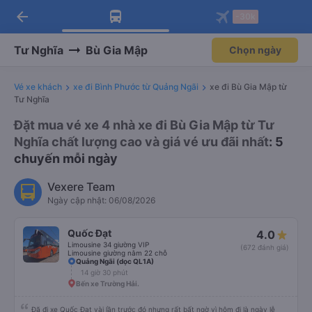
arrow_back
Tải app Vexere ngay!
Tải app Vexere
-30k
Mở app
Mở app
Nhận ưu đãi thành viên độc
-30k/ghế khi đặt vé máy bay qua
quyền
app
Tư Nghĩa
Bù Gia Mập
Chọn ngày
Vé xe khách
xe đi Bình Phước từ Quảng Ngãi
xe đi Bù Gia Mập từ
Tư Nghĩa
Đặt mua vé xe 4 nhà xe đi Bù Gia Mập từ Tư
Nghĩa chất lượng cao và giá vé ưu đãi nhất
: 5
chuyến mỗi ngày
Vexere Team
Ngày cập nhật: 06/08/2026
Quốc Đạt
4.0
Limousine 34 giường VIP
(672 đánh giá)
Limousine giường nằm 22 chỗ
Quảng Ngãi (dọc QL1A)
14 giờ 30 phút
Bến xe Trường Hải.
Đã đi xe Quốc Đạt vài lần trước đó nhưng rất bất ngờ vì hôm đi là ngày lễ