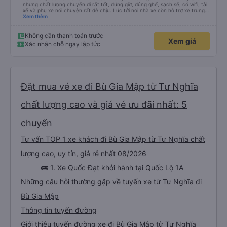
nhưng chất lượng chuyến đi rất tốt, đúng giờ, đúng ghế, sạch sẽ, có wifi, tài
xế và phụ xe nói chuyện rất dễ chịu. Lúc tới nơi nhà xe còn hỗ trợ xe trung
chuyển tới tận nhà. 10đ cho nhà xe, hy vọng nhà xe duy trì được chất lượng
Xem thêm
này. Cảm ơn
Không cần thanh toán trước
Xem giá
Xác nhận chỗ ngay lập tức
Đặt mua vé xe đi Bù Gia Mập từ Tư Nghĩa
chất lượng cao và giá vé ưu đãi nhất: 5
chuyến
Tư vấn TOP 1 xe khách đi Bù Gia Mập từ Tư Nghĩa chất
lượng cao, uy tín, giá rẻ nhất 08/2026
🚌 1. Xe Quốc Đạt khởi hành tại Quốc Lộ 1A
Những câu hỏi thường gặp về tuyến xe từ Tư Nghĩa đi
Bù Gia Mập
Thông tin tuyến đường
Giới thiệu tuyến đường xe đi Bù Gia Mập từ Tư Nghĩa