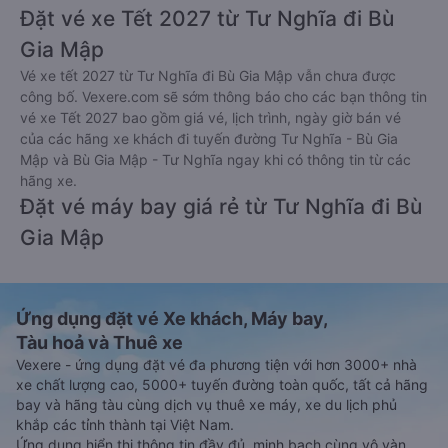
Đặt vé xe Tết 2027 từ Tư Nghĩa đi Bù
Gia Mập
Vé xe tết 2027 từ Tư Nghĩa đi Bù Gia Mập vẫn chưa được
công bố. Vexere.com sẽ sớm thông báo cho các bạn thông tin
vé xe Tết 2027 bao gồm giá vé, lịch trình, ngày giờ bán vé
của các hãng xe khách đi tuyến đường Tư Nghĩa - Bù Gia
Mập và Bù Gia Mập - Tư Nghĩa ngay khi có thông tin từ các
hãng xe.
Đặt vé máy bay giá rẻ từ Tư Nghĩa đi Bù
Gia Mập
Ứng dụng đặt vé Xe khách, Máy bay,
Tàu hoả và Thuê xe
Vexere - ứng dụng đặt vé đa phương tiện với hơn 3000+ nhà
xe chất lượng cao, 5000+ tuyến đường toàn quốc, tất cả hãng
bay và hãng tàu cùng dịch vụ thuê xe máy, xe du lịch phủ
khắp các tỉnh thành tại Việt Nam.
Ứng dụng hiển thị thông tin đầy đủ, minh bạch cùng vô vàn