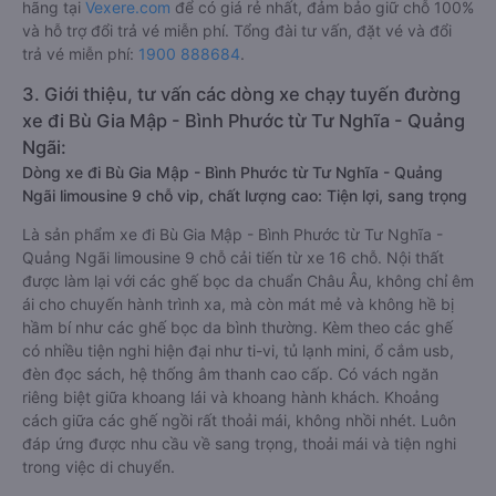
hãng tại
Vexere.com
để có giá rẻ nhất, đảm bảo giữ chỗ 100%
và hỗ trợ đổi trả vé miễn phí. Tổng đài tư vấn, đặt vé và đổi
trả vé miễn phí:
1900 888684
.
3. Giới thiệu, tư vấn các dòng xe chạy tuyến đường
xe đi Bù Gia Mập - Bình Phước từ Tư Nghĩa - Quảng
Ngãi:
Dòng xe đi Bù Gia Mập - Bình Phước từ Tư Nghĩa - Quảng
Ngãi limousine 9 chỗ vip, chất lượng cao: Tiện lợi, sang trọng
Là sản phẩm xe đi Bù Gia Mập - Bình Phước từ Tư Nghĩa -
Quảng Ngãi limousine 9 chỗ cải tiến từ xe 16 chỗ. Nội thất
được làm lại với các ghế bọc da chuẩn Châu Âu, không chỉ êm
ái cho chuyến hành trình xa, mà còn mát mẻ và không hề bị
hầm bí như các ghế bọc da bình thường. Kèm theo các ghế
có nhiều tiện nghi hiện đại như ti-vi, tủ lạnh mini, ổ cắm usb,
đèn đọc sách, hệ thống âm thanh cao cấp. Có vách ngăn
riêng biệt giữa khoang lái và khoang hành khách. Khoảng
cách giữa các ghế ngồi rất thoải mái, không nhồi nhét. Luôn
đáp ứng được nhu cầu về sang trọng, thoải mái và tiện nghi
trong việc di chuyển.