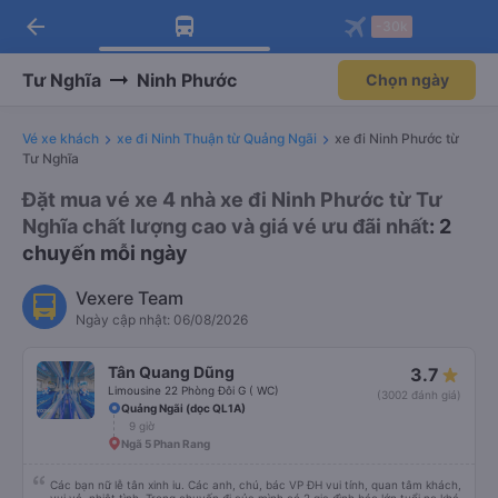
arrow_back
Tải app Vexere ngay!
Tải app Vexere
-30k
Mở app
Mở app
Nhận ưu đãi thành viên độc
-30k/ghế khi đặt vé máy bay qua
quyền
app
Tư Nghĩa
Ninh Phước
Chọn ngày
Vé xe khách
xe đi Ninh Thuận từ Quảng Ngãi
xe đi Ninh Phước từ
Tư Nghĩa
Đặt mua vé xe 4 nhà xe đi Ninh Phước từ Tư
Nghĩa chất lượng cao và giá vé ưu đãi nhất
: 2
chuyến mỗi ngày
Vexere Team
Ngày cập nhật: 06/08/2026
Tân Quang Dũng
3.7
Limousine 22 Phòng Đôi G ( WC)
(3002 đánh giá)
Quảng Ngãi (dọc QL1A)
9 giờ
Ngã 5 Phan Rang
Các bạn nữ lễ tân xinh iu. Các anh, chú, bác VP ĐH vui tính, quan tâm khách,