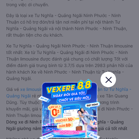
trong việc di chuyển.
Đây là loại xe Tư Nghĩa - Quảng Ngãi Ninh Phước - Ninh
Thuận có hỗ trợ đón/trả tận nơi miễn phí tại nội thành Tư
Nghĩa - Quảng Ngãi và nội thành Ninh Phước - Ninh Thuận,
rất thuận tiện cho du khách.
Xe Tư Nghĩa - Quảng Ngãi Ninh Phước - Ninh Thuận limousine
tốt nhất: Xe từ Tư Nghĩa - Quảng Ngãi đi Ninh Phước - Ninh
Thuận limousine được đánh giá chung có chất lượng Tốt với
điểm đánh giá trung bình từ 3.7/5 dựa trên 2983 phản hồi của
hành khách Xe về Ninh Phước - Ninh Thuận từ Tư Nghĩa -
Quảng Ngãi.
Giá vé
xe limousine đi Ninh Phước - Ninh Thuận từ Tư Nghĩa -
Quảng Ngãi
rẻ nhất là 550000VND của hãng xe Tân Quang
Dũng. Tùy thuộc vào vị trí ngồi của bạn và chương trình
khuyến mãi, giá vé Xe Tư Nghĩa - Quảng Ngãi đi Ninh Phước -
Ninh Thuận limousine này có thể sẽ rẻ hơn
Dòng xe đi Ninh Phước - Ninh Thuận từ Tư Nghĩa - Quảng
Ngãi giường nằm chất lượng cao: Thoải mái, giá cả tốt nhất