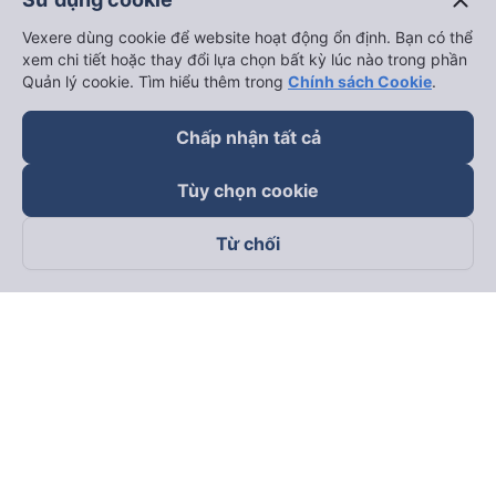
close
Vexere dùng cookie để website hoạt động ổn định. Bạn có thể
xem chi tiết hoặc thay đổi lựa chọn bất kỳ lúc nào trong phần
Quản lý cookie. Tìm hiểu thêm trong
Chính sách Cookie
.
Chấp nhận tất cả
Tùy chọn cookie
Từ chối
Theo dõi chúng tôi trên
Facebook
Tiktok
Youtube
Công ty TNHH Thương Mại Dịch Vụ Vexere
Địa chỉ đăng ký kinh doanh: 8C Chữ Đồng Tử, Phường Tân
Sơn Nhất, TP. Hồ Chí Minh, Việt Nam
Địa chỉ
:
Lầu 2, toà nhà H3 Circo Hoàng Diệu, 384 Hoàng Diệu,
Phường Khánh Hội, TP Hồ Chí Minh, Việt Nam