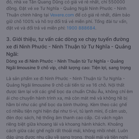
đó, nhà xe Tân Quang Dũng có giá vé rẻ nhất, chỉ 550000
đồng. Đặt vé xe Tư Nghĩa - Quảng Ngãi Ninh Phước - Ninh
Thuận chính hãng tại
Vexere.com
để có giá rẻ nhất, đảm bảo
giữ chỗ 100% và hỗ trợ đổi trả vé miễn phí. Tổng đài tư vấn,
đặt vé và đổi trả vé miễn phí:
1900 888684
.
3. Giới thiệu, tư vấn các dòng xe chạy tuyến đường
xe đi Ninh Phước - Ninh Thuận từ Tư Nghĩa - Quảng
Ngãi:
Dòng xe đi Ninh Phước - Ninh Thuận từ Tư Nghĩa - Quảng
Ngãi limousine 9 chỗ vip, chất lượng cao: Tiện lợi, sang trọng
Là sản phẩm xe đi Ninh Phước - Ninh Thuận từ Tư Nghĩa -
Quảng Ngãi limousine 9 chỗ cải tiến từ xe 16 chỗ. Nội thất
được làm lại với các ghế bọc da chuẩn Châu Âu, không chỉ êm
ái cho chuyến hành trình xa, mà còn mát mẻ và không hề bị
hầm bí như các ghế bọc da bình thường. Kèm theo các ghế
có nhiều tiện nghi hiện đại như ti-vi, tủ lạnh mini, ổ cắm usb,
đèn đọc sách, hệ thống âm thanh cao cấp. Có vách ngăn
riêng biệt giữa khoang lái và khoang hành khách. Khoảng
cách giữa các ghế ngồi rất thoải mái, không nhồi nhét. Luôn
đáp ứng được nhu cầu về sang trọng, thoải mái và tiện nghi