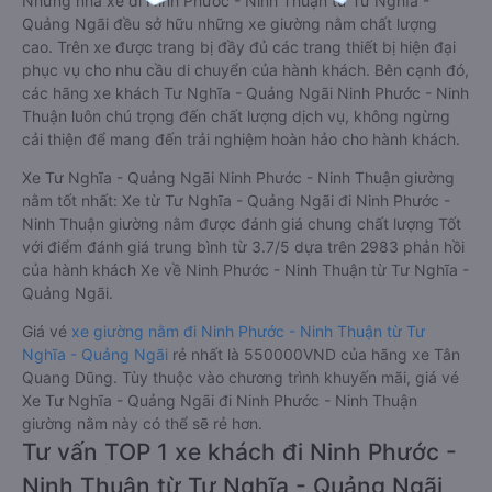
Những nhà xe đi Ninh Phước - Ninh Thuận từ Tư Nghĩa -
Quảng Ngãi đều sở hữu những xe giường nằm chất lượng
cao. Trên xe được trang bị đầy đủ các trang thiết bị hiện đại
phục vụ cho nhu cầu di chuyển của hành khách. Bên cạnh đó,
các hãng xe khách Tư Nghĩa - Quảng Ngãi Ninh Phước - Ninh
Thuận luôn chú trọng đến chất lượng dịch vụ, không ngừng
cải thiện để mang đến trải nghiệm hoàn hảo cho hành khách.
Xe Tư Nghĩa - Quảng Ngãi Ninh Phước - Ninh Thuận giường
nằm tốt nhất: Xe từ Tư Nghĩa - Quảng Ngãi đi Ninh Phước -
Ninh Thuận giường nằm được đánh giá chung chất lượng Tốt
với điểm đánh giá trung bình từ 3.7/5 dựa trên 2983 phản hồi
của hành khách Xe về Ninh Phước - Ninh Thuận từ Tư Nghĩa -
Quảng Ngãi.
Giá vé
xe giường nằm đi Ninh Phước - Ninh Thuận từ Tư
Nghĩa - Quảng Ngãi
rẻ nhất là 550000VND của hãng xe Tân
Quang Dũng. Tùy thuộc vào chương trình khuyến mãi, giá vé
Xe Tư Nghĩa - Quảng Ngãi đi Ninh Phước - Ninh Thuận
giường nằm này có thể sẽ rẻ hơn.
Tư vấn TOP 1 xe khách đi Ninh Phước -
Ninh Thuận từ Tư Nghĩa - Quảng Ngãi