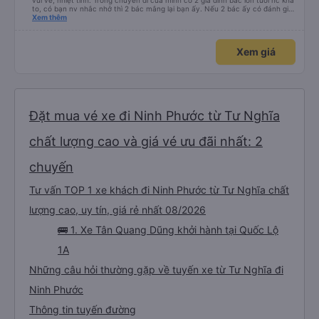
vui vẻ, nhiệt tình. Trong chuyến đi của mình có 2 gia đình bác lớn tuổi nc khá
to, có bạn nv nhắc nhở thì 2 bác mắng lại bạn ấy. Nếu 2 bác ấy có đánh giá
xấu thì mình ngược lại nha. Bạn ấy nhắc nhở rất đúng. 2 bác nói rất to. To
Xem thêm
đến lỗi mình ngủ còn mơ được câu chuyện các bác nói với nhau xuất hiện
trong giấc mơ của mình luôn. Nên nếu bạn ấy bị phản ánh thì đừng trừ lương
bạn ấy nha. Nếu bạn ấy bị trừ thì bảo bạn ấy liên hệ sđt của mình, mình hỗ
Xem giá
trợ ạ. Số mình đuôi 666, chuyến ĐH-NT ngày 16/1. À các bạn nữ lễ tân xinh
iu còn đổi cho mình phòng đơn sang đôi xong còn note là (một mình) yêu
luôn. Nhưng phòng đôi mà nằm một thì mỗi lần xe rẽ 1 cái là ✈️ Ít đi xe khách
nhưng đủ để đánh giá 10/10.
Đặt mua vé xe đi Ninh Phước từ Tư Nghĩa
chất lượng cao và giá vé ưu đãi nhất: 2
chuyến
Tư vấn TOP 1 xe khách đi Ninh Phước từ Tư Nghĩa chất
lượng cao, uy tín, giá rẻ nhất 08/2026
🚌 1. Xe Tân Quang Dũng khởi hành tại Quốc Lộ
1A
Những câu hỏi thường gặp về tuyến xe từ Tư Nghĩa đi
Ninh Phước
Thông tin tuyến đường