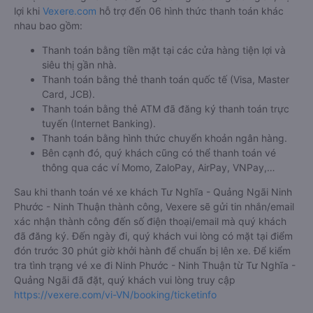
lợi khi
Vexere.com
hỗ trợ đến 06 hình thức thanh toán khác
nhau bao gồm:
Thanh toán bằng tiền mặt tại các cửa hàng tiện lợi và
siêu thị gần nhà.
Thanh toán bằng thẻ thanh toán quốc tế (Visa, Master
Card, JCB).
Thanh toán bằng thẻ ATM đã đăng ký thanh toán trực
tuyến (Internet Banking).
Thanh toán bằng hình thức chuyển khoản ngân hàng.
Bên cạnh đó, quý khách cũng có thể thanh toán vé
thông qua các ví Momo, ZaloPay, AirPay, VNPay,…
Sau khi thanh toán vé xe khách Tư Nghĩa - Quảng Ngãi Ninh
Phước - Ninh Thuận thành công, Vexere sẽ gửi tin nhắn/email
xác nhận thành công đến số điện thoại/email mà quý khách
đã đăng ký. Đến ngày đi, quý khách vui lòng có mặt tại điểm
đón trước 30 phút giờ khởi hành để chuẩn bị lên xe. Để kiểm
tra tình trạng vé xe đi Ninh Phước - Ninh Thuận từ Tư Nghĩa -
Quảng Ngãi đã đặt, quý khách vui lòng truy cập
https://vexere.com/vi-VN/booking/ticketinfo