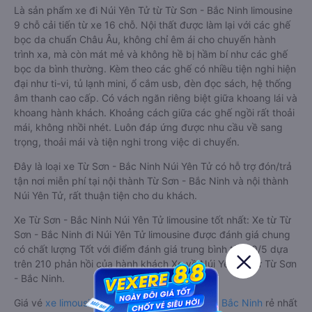
Là sản phẩm xe đi Núi Yên Tử từ Từ Sơn - Bắc Ninh limousine
9 chỗ cải tiến từ xe 16 chỗ. Nội thất được làm lại với các ghế
bọc da chuẩn Châu Âu, không chỉ êm ái cho chuyến hành
trình xa, mà còn mát mẻ và không hề bị hầm bí như các ghế
bọc da bình thường. Kèm theo các ghế có nhiều tiện nghi hiện
đại như ti-vi, tủ lạnh mini, ổ cắm usb, đèn đọc sách, hệ thống
âm thanh cao cấp. Có vách ngăn riêng biệt giữa khoang lái và
khoang hành khách. Khoảng cách giữa các ghế ngồi rất thoải
mái, không nhồi nhét. Luôn đáp ứng được nhu cầu về sang
trọng, thoải mái và tiện nghi trong việc di chuyển.
Đây là loại xe Từ Sơn - Bắc Ninh Núi Yên Tử có hỗ trợ đón/trả
tận nơi miễn phí tại nội thành Từ Sơn - Bắc Ninh và nội thành
Núi Yên Tử, rất thuận tiện cho du khách.
Xe Từ Sơn - Bắc Ninh Núi Yên Tử limousine tốt nhất: Xe từ Từ
Sơn - Bắc Ninh đi Núi Yên Tử limousine được đánh giá chung
có chất lượng Tốt với điểm đánh giá trung bình từ 3.9/5 dựa
trên 210 phản hồi của hành khách Xe về Núi Yên Tử từ Từ Sơn
- Bắc Ninh.
Giá vé
xe limousine đi Núi Yên Tử từ Từ Sơn - Bắc Ninh
rẻ nhất