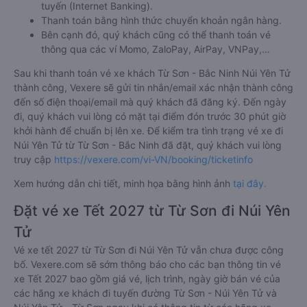
tuyến (Internet Banking).
Thanh toán bằng hình thức chuyển khoản ngân hàng.
Bên cạnh đó, quý khách cũng có thể thanh toán vé
thông qua các ví Momo, ZaloPay, AirPay, VNPay,…
Sau khi thanh toán vé xe khách Từ Sơn - Bắc Ninh Núi Yên Tử
thành công, Vexere sẽ gửi tin nhắn/email xác nhận thành công
đến số điện thoại/email mà quý khách đã đăng ký. Đến ngày
đi, quý khách vui lòng có mặt tại điểm đón trước 30 phút giờ
khởi hành để chuẩn bị lên xe. Để kiểm tra tình trạng vé xe đi
Núi Yên Tử từ Từ Sơn - Bắc Ninh đã đặt, quý khách vui lòng
truy cập
https://vexere.com/vi-VN/booking/ticketinfo
Xem hướng dẫn chi tiết, minh họa bằng hình ảnh
tại đây.
Đặt vé xe Tết 2027 từ Từ Sơn đi Núi Yên
Tử
Vé xe tết 2027 từ Từ Sơn đi Núi Yên Tử vẫn chưa được công
bố. Vexere.com sẽ sớm thông báo cho các bạn thông tin vé
xe Tết 2027 bao gồm giá vé, lịch trình, ngày giờ bán vé của
các hãng xe khách đi tuyến đường Từ Sơn - Núi Yên Tử và