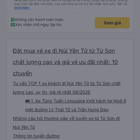
tiếng sau mình mới phát hiện ra và gọi tài xế trong trạng thái lo lắng. Nhưng
may mắn đã đến với mình, các anh nhà xe hỗ trợ rất nhiệt tình luôn. Rất cảm
ơn và chúc các anh nhà xe Tùng Tuấn sức khoẻ, vạn dặm bình an ạ!
Xem thêm
Không cần thanh toán trước
Xem giá
Xác nhận chỗ ngay lập tức
Đặt mua vé xe đi Núi Yên Tử từ Từ Sơn
chất lượng cao và giá vé ưu đãi nhất: 10
chuyến
Tư vấn TOP 1 xe khách đi Núi Yên Tử từ Từ Sơn chất
lượng cao, uy tín, giá rẻ nhất 08/2026
🚌 1. Xe Tùng Tuấn Limousine khởi hành tại Ngã 6
mặt đường Lý Thái Tổ và Trần Hưng Đạo
Những câu hỏi thường gặp về tuyến xe từ Từ Sơn đi
Núi Yên Tử
Thông tin tuyến đường