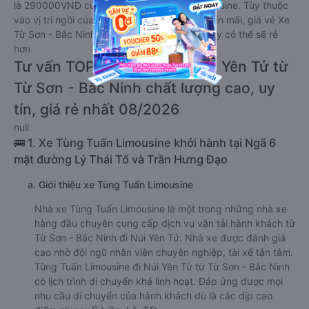
là 290000VND của hãng xe Tùng Tuấn Limousine. Tùy thuộc
vào vị trí ngồi của bạn và chương trình khuyến mãi, giá vé Xe
Từ Sơn - Bắc Ninh đi Núi Yên Tử limousine này có thể sẽ rẻ
hơn
Tư vấn TOP 1 xe khách đi Núi Yên Tử từ
Từ Sơn - Bắc Ninh chất lượng cao, uy
tín, giá rẻ nhất 08/2026
null
🚌 1. Xe Tùng Tuấn Limousine khởi hành tại Ngã 6
mặt đường Lý Thái Tổ và Trần Hưng Đạo
a. Giới thiệu xe Tùng Tuấn Limousine
Nhà xe Tùng Tuấn Limousine là một trong những nhà xe
hàng đầu chuyên cung cấp dịch vụ vận tải hành khách từ
Từ Sơn - Bắc Ninh đi Núi Yên Tử. Nhà xe được đánh giá
cao nhờ đội ngũ nhân viên chuyên nghiệp, tài xế tận tâm.
Tùng Tuấn Limousine đi Núi Yên Tử từ Từ Sơn - Bắc Ninh
có lịch trình di chuyển khá linh hoạt. Đáp ứng được mọi
nhu cầu di chuyển của hành khách dù là các dịp cao