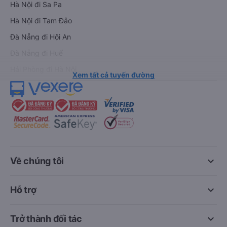
Hà Nội đi Sa Pa
Hà Nội đi Tam Đảo
Đà Nẵng đi Hội An
Đà Nẵng đi Huế
Hải Phòng đi Hà Nội
Xem tất cả tuyến đường
keyboard_arrow_down
Về chúng tôi
keyboard_arrow_down
Hỗ trợ
keyboard_arrow_down
Trở thành đối tác