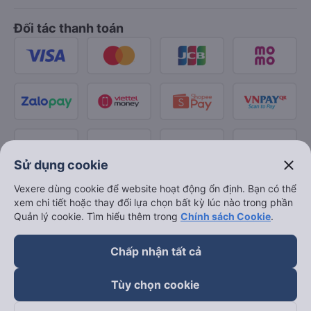
Đối tác thanh toán
close
Sử dụng cookie
Vexere dùng cookie để website hoạt động ổn định. Bạn có thể
xem chi tiết hoặc thay đổi lựa chọn bất kỳ lúc nào trong phần
Quản lý cookie. Tìm hiểu thêm trong
Chính sách Cookie
.
Chấp nhận tất cả
Tùy chọn cookie