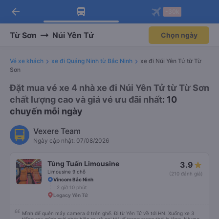
arrow_back
Tải app Vexere ngay!
Tải app Vexere
-30k
Mở app
Mở app
Nhận ưu đãi thành viên độc
-30k/ghế khi đặt vé máy bay qua
quyền
app
Từ Sơn
Núi Yên Tử
Chọn ngày
Vé xe khách
xe đi Quảng Ninh từ Bắc Ninh
xe đi Núi Yên Tử từ Từ
Sơn
Đặt mua vé xe 4 nhà xe đi Núi Yên Tử từ Từ Sơn
chất lượng cao và giá vé ưu đãi nhất
: 10
chuyến mỗi ngày
Vexere Team
Ngày cập nhật: 07/08/2026
Tùng Tuấn Limousine
3.9
Limousine 9 chỗ
(210 đánh giá)
Vincom Bắc Ninh
2 giờ 10 phút
Legacy Yên Tử
Mình để quên máy camera ở trên ghế. Đi từ Yên Tử về tới HN. Xuống xe 3