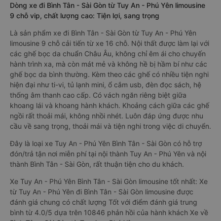
Dòng xe đi Bình Tân - Sài Gòn từ Tuy An - Phú Yên limousine
9 chỗ vip, chất lượng cao: Tiện lợi, sang trọng
Là sản phẩm xe đi Bình Tân - Sài Gòn từ Tuy An - Phú Yên
limousine 9 chỗ cải tiến từ xe 16 chỗ. Nội thất được làm lại với
các ghế bọc da chuẩn Châu Âu, không chỉ êm ái cho chuyến
hành trình xa, mà còn mát mẻ và không hề bị hầm bí như các
ghế bọc da bình thường. Kèm theo các ghế có nhiều tiện nghi
hiện đại như ti-vi, tủ lạnh mini, ổ cắm usb, đèn đọc sách, hệ
thống âm thanh cao cấp. Có vách ngăn riêng biệt giữa
khoang lái và khoang hành khách. Khoảng cách giữa các ghế
ngồi rất thoải mái, không nhồi nhét. Luôn đáp ứng được nhu
cầu về sang trọng, thoải mái và tiện nghi trong việc di chuyển.
Đây là loại xe Tuy An - Phú Yên Bình Tân - Sài Gòn có hỗ trợ
đón/trả tận nơi miễn phí tại nội thành Tuy An - Phú Yên và nội
thành Bình Tân - Sài Gòn, rất thuận tiện cho du khách.
Xe Tuy An - Phú Yên Bình Tân - Sài Gòn limousine tốt nhất: Xe
từ Tuy An - Phú Yên đi Bình Tân - Sài Gòn limousine được
đánh giá chung có chất lượng Tốt với điểm đánh giá trung
bình từ 4.0/5 dựa trên 10846 phản hồi của hành khách Xe về