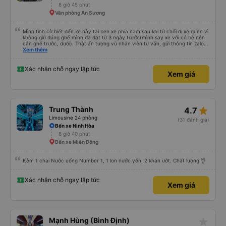
8 giờ 45 phút
tuyến đường này. Tôi thực sự hy vọng rằng trong tương lai các tài xế sẽ
dừng xe thường xuyên theo lịch trình, đặc biệt là vì tôi dự định sẽ đi tuyến
Văn phòng An Sương
đường này một lần nữa vào tuần tới.
Mình tình cờ biết đến xe này tai ben xe phia nam sau khi từ chối đi xe quen vì
không giữ đúng ghế mình đã đặt từ 3 ngày trước(mình say xe với có bé nên
cần ghế trước, dưới). Thật ấn tượng vù nhân viên tư vấn, gửi thông tin zalo
rõ ràng, chuyên nghiệp. Đi đúng giờ, xe mới toanh, sạch sẽ thơm tho, buồng
Xem thêm
rộng, đẹp, ghế có chế độ matxa bên cạnh các chức năng thông thường như
nâng, hạ xuống phần đầu, chân, ổ sạc pin, ... thích view ngắm cảnh cực chill,
các anh tài và lơ cũng cực dễ thương, tâm lý. 10 điểm không nhưng. Mình sẽ
Xác nhận chỗ ngay lập tức
Xem giá
lưu lại để giới thiệu người nhà, bạn bè đi xe này. ưng hết sức. Giờ thấy may
mắn vì cảm ơn xe kia để mình bít đến xe này
star_rate
Trung Thành
4.7
Limousine 24 phòng
(31 đánh giá)
Bến xe Ninh Hòa
8 giờ 40 phút
Bến xe Miền Đông
Kèm 1 chai Nước uống Number 1, 1 lon nước yến, 2 khăn ướt. Chất lượng 👌
Xác nhận chỗ ngay lập tức
Xem giá
star_rate
Mạnh Hùng (Bình Định)