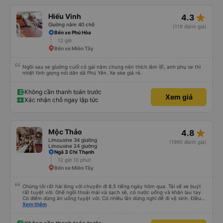
star_rate
Hiếu Vinh
4.3
Giường nằm 40 chỗ
(119 đánh giá)
Bến xe Phú Hòa
12 giờ
Bến xe Miền Tây
Ngồi sau xe giường cuối có gái nằm chung nên thích lắm 🤣, anh phụ xe thì
nhiệt tình giọng nói dân dã Phú Yên. Xe oke giá rẻ.
Không cần thanh toán trước
Xem giá
Xác nhận chỗ ngay lập tức
star_rate
Mộc Thảo
4.8
Limousine 34 giường
(1995 đánh giá)
Limousine 24 giường
Ngã 3 Chí Thạnh
12 giờ 10 phút
Bến xe Miền Tây
Chúng tôi rất hài lòng với chuyến đi 8,5 tiếng ngày hôm qua. Tài xế xe buýt
rất tuyệt vời. Ghế ngồi thoải mái và sạch sẽ, có nước uống và khăn lau tay.
Có điểm dừng ăn uống tuyệt vời. Có nhiều lần dừng nghỉ để đi vệ sinh. Điều
duy nhất tôi muốn đề xuất để cải thiện là cho phép thanh toán bằng thẻ
Xem thêm
nước ngoài khi đặt vé trên ứng dụng.