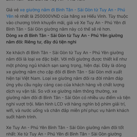
Giá vé
xe giường nằm đi Bình Tân - Sài Gòn từ Tuy An - Phú
Yên
rẻ nhất là 250000VND của hãng xe Hiếu Vinh. Tùy thuộc
vào chương trình khuyến mãi, giá vé Xe Tuy An - Phú Yên đi
Bình Tân - Sài Gòn giường nằm này có thể sẽ rẻ hơn.
Dòng xe đi Bình Tân - Sài Gòn từ Tuy An - Phú Yên giường
nằm đôi: Riêng tư, đầy đủ tiện nghi
Xe khách đi Bình Tân - Sài Gòn từ Tuy An - Phú Yên giường
nằm đôi là loại xe đặc biệt. Với mỗi giường được thiết kế như
một phòng ngủ khách sạn sang trọng, hiện đại. Đây là dòng
xe giường nằm cho cặp đôi đi Bình Tân - Sài Gòn mới xuất
hiện tại Việt Nam. Loại xe giường nằm đôi ra đời nhằm đáp
ứng yêu cầu ngày càng cao của khách hàng về chất lượng
dịch vụ vận tải. So với xe giường nằm thông thường, xe
giường nằm đôi đi Bình Tân - Sài Gòn có nhiều ưu điểm và tiện
nghi vượt trội. Màn hình LCD với hàng nghìn bộ phim giải trí,
wifi, và nước uống và chăn đắp miễn phí phục vụ hành khách
suốt hành trình.
Xe Tuy An - Phú Yên Bình Tân - Sài Gòn giường nằm đôi tốt
nhất: Xe từ Tuy An - Phú Yên đi Bình Tân - Sài Gòn giường