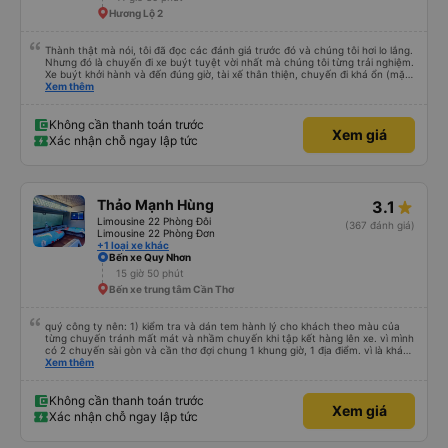
Hương Lộ 2
Thành thật mà nói, tôi đã đọc các đánh giá trước đó và chúng tôi hơi lo lắng.
Nhưng đó là chuyến đi xe buýt tuyệt vời nhất mà chúng tôi từng trải nghiệm.
Xe buýt khởi hành và đến đúng giờ, tài xế thân thiện, chuyến đi khá ổn (mặc
dù vẫn hơi xóc, nhưng đó là đặc trưng của Việt Nam ^^), và chỗ ngồi thoải
Xem thêm
mái. Chúng tôi thực sự rất hài lòng.
Không cần thanh toán trước
Xem giá
Xác nhận chỗ ngay lập tức
Thảo Mạnh Hùng
3.1
Limousine 22 Phòng Đôi
(367 đánh giá)
Limousine 22 Phòng Đơn
+1 loại xe khác
Bến xe Quy Nhơn
15 giờ 50 phút
Bến xe trung tâm Cần Thơ
quý công ty nên: 1) kiểm tra và dán tem hành lý cho khách theo màu của
từng chuyến tránh mất mát và nhầm chuyến khi tập kết hàng lên xe. vì mình
có 2 chuyến sài gòn và cần thơ đợi chung 1 khung giờ, 1 địa điểm. vì là khách
thân thiết của quý công ty nên rất hài lòng và tin tưởng. tuy nhiên rất mong
Xem thêm
muốn đội ngũ nhân viên anh chị em nhà xe cùng nhau cải thiện ngày một
phát triển. 2) đồng nhất về cách giao tiếp và CSKH nhẹ nhàng, chu đáo nữa
thì chắc chắn quy công ty là nhà xe được yêu thích và lựa chọn số 1 quy
Không cần thanh toán trước
Xem giá
nhơn. rất cảm ơn quý anh chị em cty cũng như chị Thảo đã lắng nghe và
Xác nhận chỗ ngay lập tức
tiếp nhận. " khách hàng thân thiết nhiều năm của nhà xe từ thời sinh viên"