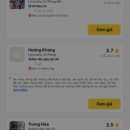
Limousine 22 Phòng Đôi
(0 đánh giá)
VP Diêu Trì
17 giờ 20 phút
Bến xe trung tâm Cần Thơ
Xem giá
star_rate
Hoàng Khang
3.7
Limousine 24 Phòng
(120 đánh giá)
Phú Yên (dọc QL1A)
12 giờ
Bến xe Miền Tây
Xe chạy đúng giờ, không để khách đợi lâu. Xe sạch sẽ, đi hơi sốc xíu, có chỗ
để sạc điện thoại siêu nhanh. Các chú các anh nhiệt tình, chu đáo. Từ Tây
Sơn xuống Quy Nhơn để đi xe khá xa nhưng chất lượng ok so với giá thành
chung.
Xem thêm
Xem giá
star_rate
Trung Hòa
2.5
Giường nằm 44 chỗ