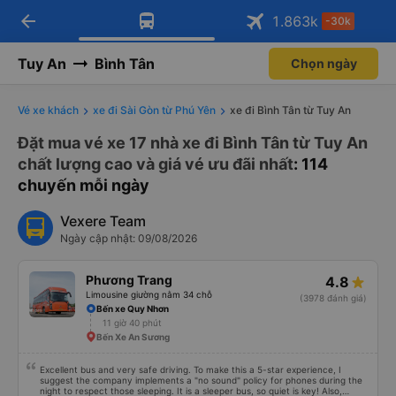
arrow_back
Tải app Vexere ngay!
Tải app Vexere
1.863
k
-30k
Mở app
Mở app
Nhận ưu đãi thành viên độc
-30k/ghế khi đặt vé máy bay qua
quyền
app
Tuy An
Bình Tân
Chọn ngày
Vé xe khách
xe đi Sài Gòn từ Phú Yên
xe đi Bình Tân từ Tuy An
Đặt mua vé xe 17 nhà xe đi Bình Tân từ Tuy An
chất lượng cao và giá vé ưu đãi nhất
: 114
chuyến mỗi ngày
Vexere Team
Ngày cập nhật: 09/08/2026
Phương Trang
4.8
Limousine giường nằm 34 chỗ
(3978 đánh giá)
Bến xe Quy Nhơn
11 giờ 40 phút
Bến Xe An Sương
Excellent bus and very safe driving. To make this a 5-star experience, I
suggest the company implements a "no sound" policy for phones during the
night to respect those sleeping. It is a sleeper bus, so quiet is key! Also,