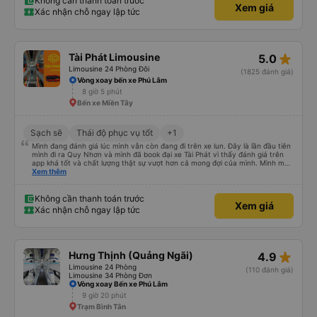
Không cần thanh toán trước
Xem giá
Xác nhận chỗ ngay lập tức
star_rate
Tài Phát Limousine
5.0
Limousine 24 Phòng Đôi
(1825 đánh giá)
Vòng xoay bến xe Phú Lâm
8 giờ 5 phút
Bến xe Miền Tây
Sạch sẽ
Thái độ phục vụ tốt
+1
Mình đang đánh giá lúc mình vẫn còn đang đi trên xe lun. Đây là lần đầu tiên
mình đi ra Quy Nhơn và mình đã book đại xe Tài Phát vì thấy đánh giá trên
app khá tốt và chất lượng thật sự vượt hơn cả mong đợi của mình. Mình mua
giường đôi và vừa đủ cho 2 người. Nhân viên của nhà xe phải nói là siêu nhiệt
Xem thêm
tình và dễ thương. Trước chuyến đi mình có gọi cho bên tổng đài thì anh
nhân viên hỗ trợ mình nói chuyện siêu nhẹ nhàng và vui vẻ . Lúc mình lên xe
trung chuyển và lên xe lớn thì luôn hỗ trợ xách vali giùm tụi mình. Trên xe thì
Không cần thanh toán trước
Xem giá
có cả bánh và sữa miễn phí cho khách còn chuẩn bị cả thuốc say xe, dép,
Xác nhận chỗ ngay lập tức
mền, gối và đặc biệt là có gối ôm. Nchung là phải chấm nhà xe 10 sao mới
đủ !!!
star_rate
Hưng Thịnh (Quảng Ngãi)
4.9
Limousine 24 Phòng
(110 đánh giá)
Limousine 34 Phòng Đơn
Vòng xoay Bến xe Phú Lâm
9 giờ 20 phút
Trạm Bình Tân