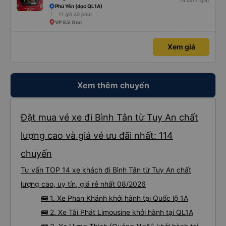
(4 đánh giá)
Phú Yên (dọc QL1A)
11 giờ 40 phút
VP Sài Gòn
Xem giá
Xem thêm chuyến
Đặt mua vé xe đi Bình Tân từ Tuy An chất
lượng cao và giá vé ưu đãi nhất: 114
chuyến
Tư vấn TOP 14 xe khách đi Bình Tân từ Tuy An chất
lượng cao, uy tín, giá rẻ nhất 08/2026
🚌 1. Xe Phan Khánh khởi hành tại Quốc lộ 1A
🚌 2. Xe Tài Phát Limousine khởi hành tại QL1A