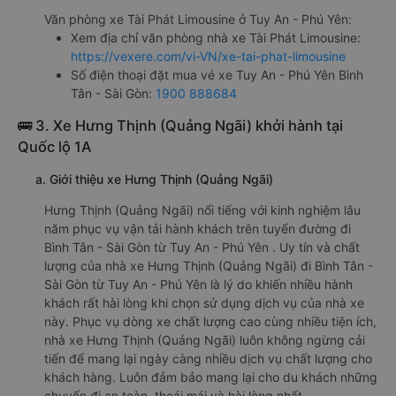
Văn phòng xe Tài Phát Limousine ở Tuy An - Phú Yên:
Xem địa chỉ văn phòng nhà xe Tài Phát Limousine:
https://vexere.com/vi-VN/xe-tai-phat-limousine
Số điện thoại đặt mua vé xe Tuy An - Phú Yên Bình
Tân - Sài Gòn:
1900 888684
🚌 3. Xe Hưng Thịnh (Quảng Ngãi) khởi hành tại
Quốc lộ 1A
a. Giới thiệu xe Hưng Thịnh (Quảng Ngãi)
Hưng Thịnh (Quảng Ngãi) nổi tiếng với kinh nghiệm lâu
năm phục vụ vận tải hành khách trên tuyến đường đi
Bình Tân - Sài Gòn từ Tuy An - Phú Yên . Uy tín và chất
lượng của nhà xe Hưng Thịnh (Quảng Ngãi) đi Bình Tân -
Sài Gòn từ Tuy An - Phú Yên là lý do khiến nhiều hành
khách rất hài lòng khi chọn sử dụng dịch vụ của nhà xe
này. Phục vụ dòng xe chất lượng cao cùng nhiều tiện ích,
nhà xe Hưng Thịnh (Quảng Ngãi) luôn không ngừng cải
tiến để mang lại ngày càng nhiều dịch vụ chất lượng cho
khách hàng. Luôn đảm bảo mang lại cho du khách những
chuyến đi an toàn, thoái mái và hài lòng nhất.