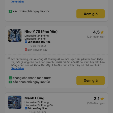
please display the Wi-Fi password clearly inside the cabin for convenience. I
Xem thêm
would definitely ride with them again! -------------- ​ Xe chất lượng tốt và
tài xế lái xe rất an toàn. Để dịch vụ hoàn hảo hơn, tôi góp ý nhà xe nên có
quy định rõ ràng về việc giữ im lặng (tắt âm thanh điện thoại) vào ban đêm
Xác nhận chỗ ngay lập tức
Xem giá
để tránh làm phiền hành khách khác ngủ. Ngoài ra, nhà xe nên dán sẵn mật
khẩu Wi-Fi trong xe để hành khách dễ dàng sử dụng. Tôi vẫn sẽ tiếp tục ủng
hộ nhà xe trong tương lai!
Như Ý 78 (Phú Yên)
4.5
Limousine 24 phòng
(284 đánh giá)
Limousine 34 chỗ
Văn phòng Tuy Hòa
10 giờ 10 phút
Bến xe Miền Tây
Nv dễ thương, cái xe cũng dễ thương 😂 xe mới, sạch sẽ, pikachu treo khắp
xe, mỗi giường còn có 1 con pikachu dàiiiiii để ôm nữa 🤣 cái mền hoạ tiết heo
hồng chắc con nít khoái lắm đây. Lần đầu tiên mình thấy có nhà xe chuẩn bị
cả bàn chải đánh răng. Có 2 ông bà cụ lên xe còn được nv dẫn tới tận nơi để
Xem thêm
hỗ trợ, nói chung là chu đáo ah.
Không cần thanh toán trước
Xem giá
Xác nhận chỗ ngay lập tức
Mạnh Hùng
3.1
Limousine 24 Phòng
(380 đánh giá)
Limousine 24 Phòng Đôi
Bến xe Quy Nhơn
11 giờ 30 phút