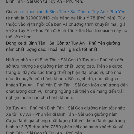
Bình Tân - Sài Gòn từ Tuy An - Phú Yên.
Giá vé
xe limousine đi Bình Tân - Sài Gòn từ Tuy An - Phú Yên
rẻ nhất là 320000VND của hãng xe Như Ý 78 (Phú Yên). Tùy
thuộc vào vị trí ngồi của bạn và chương trình khuyến mãi, giá
vé Xe Tuy An - Phú Yên đi Bình Tân - Sài Gòn limousine này có
thể sẽ rẻ hơn
Dòng xe đi Bình Tân - Sài Gòn từ Tuy An - Phú Yên giường
nằm chất lượng cao: Thoải mái, giá cả tốt nhất
Những nhà xe đi Bình Tân - Sài Gòn từ Tuy An - Phú Yên đều
sở hữu những xe giường nằm chất lượng cao. Trên xe được
trang bị đầy đủ các trang thiết bị hiện đại phục vụ cho nhu
cầu di chuyển của hành khách. Bên cạnh đó, các hãng xe
khách Tuy An - Phú Yên Bình Tân - Sài Gòn luôn chú trọng đến
chất lượng dịch vụ, không ngừng cải thiện để mang đến trải
nghiệm hoàn hảo cho hành khách.
Xe Tuy An - Phú Yên Bình Tân - Sài Gòn giường nằm tốt nhất:
Xe từ Tuy An - Phú Yên đi Bình Tân - Sài Gòn giường nằm
được đánh giá chung chất lượng Tốt với điểm đánh giá trung
bình từ 3.7/5 dựa trên 7380 phản hồi của hành khách Xe về
Bình Tân - Sài Gòn từ Tuy An - Phú Yên.