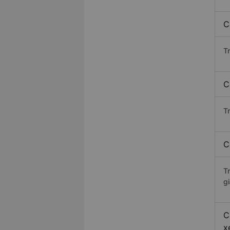
C
T
C
Tr
C
T
gi
C
x