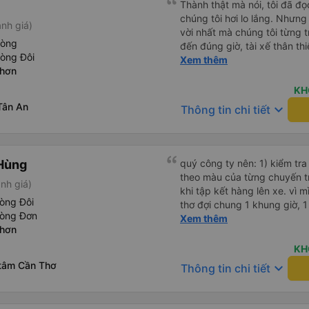
Thành thật mà nói, tôi đã đ
chúng tôi hơi lo lắng. Nhưng
nh giá)
vời nhất mà chúng tôi từng t
hòng
đến đúng giờ, tài xế thân th
hòng Đôi
vẫn hơi xóc, nhưng đó là đặ
Xem thêm
Nhơn
ngồi thoải mái. Chúng tôi thự
KH
Tân An
keyboard_arrow_down
Thông tin chi tiết
Hùng
quý công ty nên: 1) kiểm tra và dán tem hành lý cho khách
theo màu của từng chuyến 
nh giá)
khi tập kết hàng lên xe. vì 
òng Đôi
thơ đợi chung 1 khung giờ, 1 địa điểm. vì là 
hòng Đơn
của quý công ty nên rất hài l
Xem thêm
Nhơn
mong muốn đội ngũ nhân viê
cải thiện ngày một phát triển. 2) đồng nhất về cách giao t
KH
và CSKH nhẹ nhàng, chu đáo
 tâm Cần Thơ
keyboard_arrow_down
Thông tin chi tiết
là nhà xe được yêu thích và lựa 
ơn quý anh chị em cty cũng
tiếp nhận. " khách hàng thân