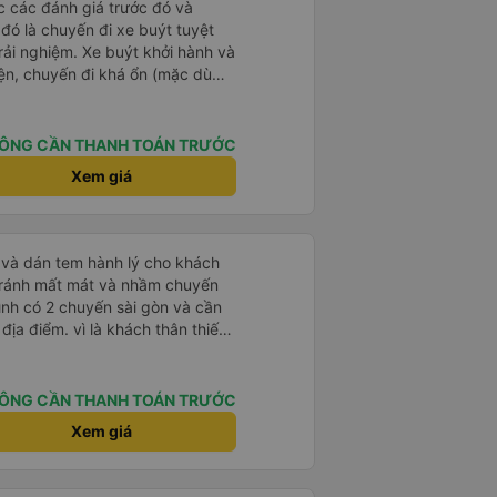
ọc các đánh giá trước đó và
 đó là chuyến đi xe buýt tuyệt
rải nghiệm. Xe buýt khởi hành và
iện, chuyến đi khá ổn (mặc dù
c trưng của Việt Nam ^^), và chỗ
c sự rất hài lòng.
ÔNG CẦN THANH TOÁN TRƯỚC
Xem giá
tránh mất mát và nhầm chuyến
mình có 2 chuyến sài gòn và cần
khách thân thiết
òng và tin tưởng. tuy nhiên rất
n anh chị em nhà xe cùng nhau
iếp
ÔNG CẦN THANH TOÁN TRƯỚC
 nữa thì chắc chắn quy công ty
Xem giá
chọn số 1 quy nhơn. rất cảm
 như chị Thảo đã lắng nghe và
 thiết nhiều năm của nhà xe từ