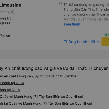
thời sinh viên"
Limousine
Tôi đã sử dụng xe giường nằ
Trang đến Cần Thơ. Nhìn chu
đánh giá)
chọn xe giường nằm thoải má
hòng Đôi
Một điều quan trọng cần đề 
 QL1A)
xe, điều này có thể gây khó 
Xem thêm
xuyên đêm. Tuy nhiên, khi 
chuyến đi vẫn khá thoải mái
KH
Tân An
(hôm qua) rất tốt. Mặc dù x
keyboard_arrow_down
Thông tin chi tiết
nhưng công ty đã thông báo 
gặp vấn đề gì. Xe khá thoải 
tài xế lịch sự và thân thiện
khoảng 4:00 sáng và 9:00 sá
hơn nhiều. Tại điểm dừng cu
y An chất lượng cao và giá vé ưu đãi nhất: 11 chuyến
cấp bàn chải đánh răng, đó l
chuyến đi trước của tôi vào
y An chất lượng cao, uy tín, giá rẻ nhất 08/2026
nghỉ đêm nào cho đến khoản
chịu. Có vẻ như lịch trình ph
i hành tại QL1A
hy vọng các điểm dừng sẽ đ
hành tại QL1A
tương lai. Nhìn chung, tôi hà
i Quầy vé Mạnh Hùng, 71 Tây Sơn (Bến xe Quy Nhơn)
dịch vụ xe buýt giường nằm
chuyến công tác, vì đây vẫn
nh tại Quầy vé Mạnh Hùng, 71 Tây Sơn (Bến xe Quy Nhơn)
buýt giường nằm thoải mái n