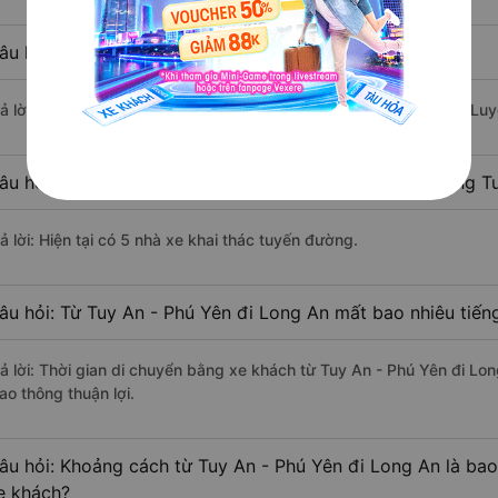
âu hỏi: Xe nào đi Long An có giá rẻ nhất?
rả lời: Vé xe rẻ nhất có mức giá là 600.000 đồng của nhà xe Bốn Lu
âu hỏi: Có bao nhiêu nhà xe đang khai thác tuyến đường T
ả lời: Hiện tại có 5 nhà xe khai thác tuyến đường.
âu hỏi: Từ Tuy An - Phú Yên đi Long An mất bao nhiêu tiến
rả lời: Thời gian di chuyển bằng xe khách từ Tuy An - Phú Yên đi Lo
ao thông thuận lợi.
âu hỏi: Khoảng cách từ Tuy An - Phú Yên đi Long An là ba
e khách?