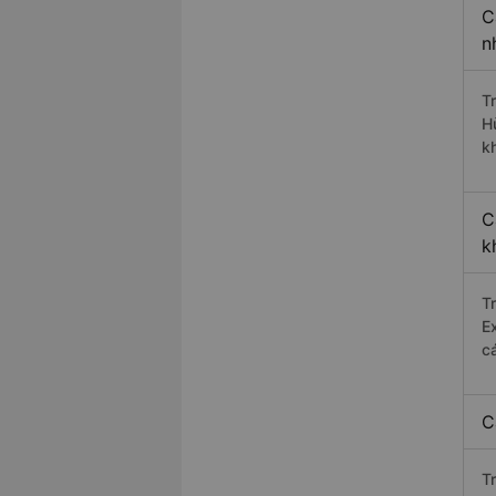
C
n
T
H
k
C
k
T
E
c
C
T