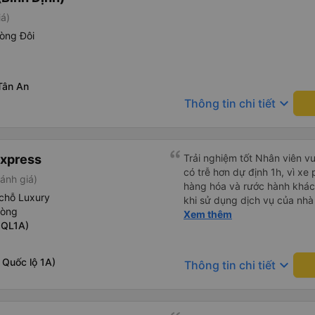
iá)
òng Đôi
Tân An
keyboard_arrow_down
Thông tin chi tiết
Express
Trải nghiệm tốt Nhân viên vu
có trễ hơn dự định 1h, vì xe
ánh giá)
hàng hóa và rước hành khách
chỗ Luxury
khi sử dụng dịch vụ của nhà 
hòng
thiệu cho người thân sử dụn
Xem thêm
 QL1A)
 Quốc lộ 1A)
keyboard_arrow_down
Thông tin chi tiết