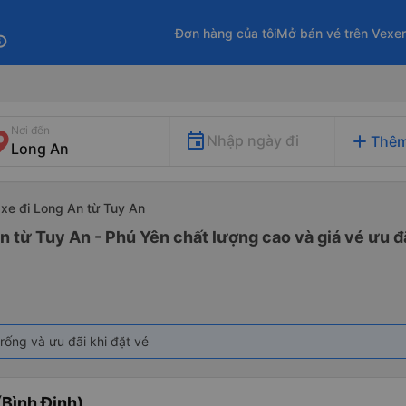
Đơn hàng của tôi
Mở bán vé trên Vexe
fo
Nơi đến
add
Nhập ngày đi
Thêm
xe đi Long An từ Tuy An
n từ Tuy An - Phú Yên chất lượng cao và giá vé ưu đ
rống và ưu đãi khi đặt vé
Bình Định)