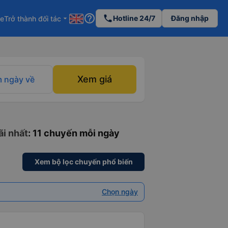
help_outline
phone
Hotline 24/7
Đăng nhập
re
Trở thành đối tác
arrow_drop_down
Xem giá
 ngày về
ãi nhất
: 11 chuyến mỗi ngày
Xem bộ lọc chuyến phổ biến
Chọn ngày