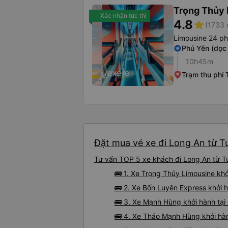
Trọng Thủy 
Xác nhận tức thì
4.8
star
(1733 
Limousine 24 p
Phú Yên (dọc
10h45m
Trạm thu phí 
Đặt mua vé xe đi Long An từ Tu
Tư vấn TOP 5 xe khách đi Long An từ Tu
🚌 1. Xe Trọng Thủy Limousine khở
🚌 2. Xe Bốn Luyện Express khởi 
🚌 3. Xe Mạnh Hùng khởi hành tạ
🚌 4. Xe Thảo Mạnh Hùng khởi hà