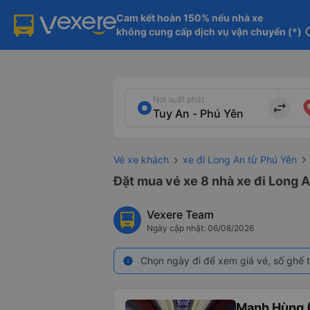
Cam kết hoàn 150% nếu nhà xe

không cung cấp dịch vụ vận chuyển (*)
in
Nơi xuất phát
import_export
Vé xe khách
xe đi Long An từ Phú Yên
Đặt mua vé xe 8 nhà xe đi Long A
Vexere Team
Ngày cập nhật: 06/08/2026
Chọn ngày đi để xem giá vé, số ghế t
info
Mạnh Hùng (