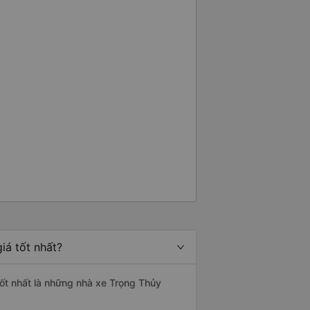
ương lai các tài xế sẽ dừng xe
đặc biệt là vì tôi dự định sẽ đi
 vào tuần tới.
iá tốt nhất?
tốt nhất là những nhà xe Trọng Thủy