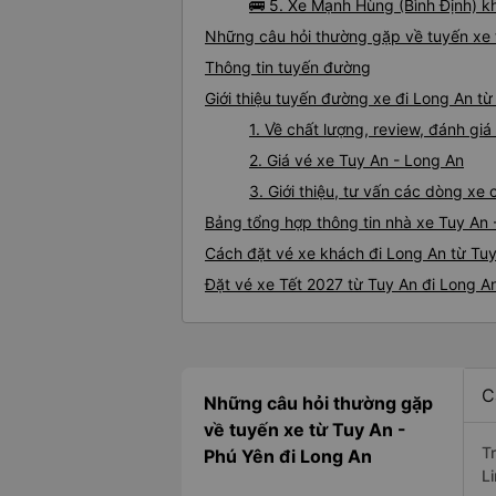
🚌 5. Xe Mạnh Hùng (Bình Định) kh
Những câu hỏi thường gặp về tuyến xe 
Thông tin tuyến đường
Giới thiệu tuyến đường xe đi Long An từ
1. Về chất lượng, review, đánh gi
2. Giá vé xe Tuy An - Long An
3. Giới thiệu, tư vấn các dòng x
Bảng tổng hợp thông tin nhà xe Tuy An 
Cách đặt vé xe khách đi Long An từ Tuy
Đặt vé xe Tết 2027 từ Tuy An đi Long A
C
Những câu hỏi thường gặp
về tuyến xe từ Tuy An -
T
Phú Yên đi Long An
L