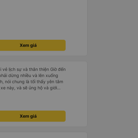
Xem giá
i vẻ lịch sự và thân thiện Giờ đến
 phải dừng nhiều và lên xuống
, nói chung là tối thấy yên tâm
xe này, và sẽ ủng hộ và giới
g dịch vụ của nhà xe này
Xem giá