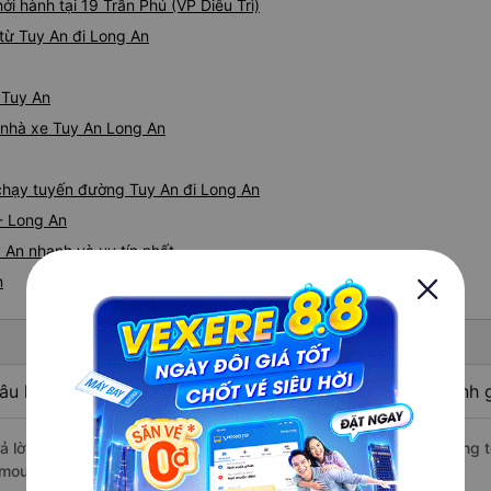
ởi hành tại 19 Trần Phú (VP Diêu Trì)
thực sự hy vọng rằng trong t
thường xuyên theo lịch trình, 
từ Tuy An đi Long An
tuyến đường này một lần nữa
 Tuy An
á nhà xe Tuy An Long An
e chạy tuyến đường Tuy An đi Long An
- Long An
 An nhanh và uy tín nhất
n
âu hỏi: Nhà xe đi Long An từ Tuy An - Phú Yên được đánh g
rả lời: Xe đi Long An từ Tuy An - Phú Yên được đánh giá chất lượng 
imousine, Bốn Luyện Express, Mạnh Hùng.