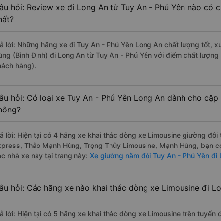
âu hỏi: Review xe đi Long An từ Tuy An - Phú Yên nào có ch
hất?
rả lời: Những hãng xe đi Tuy An - Phú Yên Long An chất lượng tốt, x
ùng (Bình Định) đi Long An từ Tuy An - Phú Yên với điểm chất lượng
hách hàng).
âu hỏi: Có loại xe Tuy An - Phú Yên Long An dành cho cặp 
hông?
rả lời: Hiện tại có 4 hãng xe khai thác dòng xe Limousine giường đô
xpress, Thảo Mạnh Hùng, Trọng Thủy Limousine, Mạnh Hùng, bạn có 
ác nhà xe này tại trang này:
Xe giường nằm đôi Tuy An - Phú Yên đi
âu hỏi: Các hãng xe nào khai thác dòng xe Limousine đi L
rả lời: Hiện tại có 5 hãng xe khai thác dòng xe Limousine trên tuyế