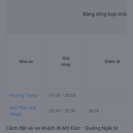
h. Thông tin liên hệ, đặt mua vé xe khách từ Tuy An - Phú
Yên đi Mộ Đức - Quảng Ngãi Quý Thảo (Đà Nẵng)
Văn phòng xe Quý Thảo (Đà Nẵng) ở Tuy An - Phú Yên:
Xem địa chỉ văn phòng nhà xe Quý Thảo (Đà Nẵng):
https://vexere.com/vi-VN/xe-quy-thao-da-nang
Số điện thoại đặt mua vé xe Tuy An - Phú Yên Mộ
Đức - Quảng Ngãi:
1900 888684
Bảng tổng hợp thông 
Giờ
Nhà xe
Điểm đi
chạy