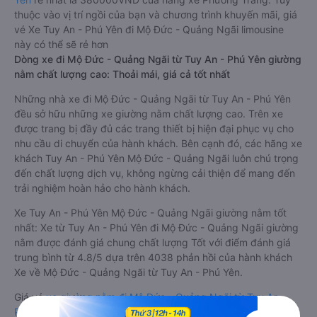
thuộc vào vị trí ngồi của bạn và chương trình khuyến mãi, giá
vé Xe Tuy An - Phú Yên đi Mộ Đức - Quảng Ngãi limousine
này có thể sẽ rẻ hơn
Dòng xe đi Mộ Đức - Quảng Ngãi từ Tuy An - Phú Yên giường
nằm chất lượng cao: Thoải mái, giá cả tốt nhất
Những nhà xe đi Mộ Đức - Quảng Ngãi từ Tuy An - Phú Yên
đều sở hữu những xe giường nằm chất lượng cao. Trên xe
được trang bị đầy đủ các trang thiết bị hiện đại phục vụ cho
nhu cầu di chuyển của hành khách. Bên cạnh đó, các hãng xe
khách Tuy An - Phú Yên Mộ Đức - Quảng Ngãi luôn chú trọng
đến chất lượng dịch vụ, không ngừng cải thiện để mang đến
trải nghiệm hoàn hảo cho hành khách.
Xe Tuy An - Phú Yên Mộ Đức - Quảng Ngãi giường nằm tốt
nhất: Xe từ Tuy An - Phú Yên đi Mộ Đức - Quảng Ngãi giường
nằm được đánh giá chung chất lượng Tốt với điểm đánh giá
trung bình từ 4.8/5 dựa trên 4038 phản hồi của hành khách
Xe về Mộ Đức - Quảng Ngãi từ Tuy An - Phú Yên.
Giá vé
xe giường nằm đi Mộ Đức - Quảng Ngãi từ Tuy An -
Phú Yên
rẻ nhất là 380000VND của hãng xe Phương Trang.