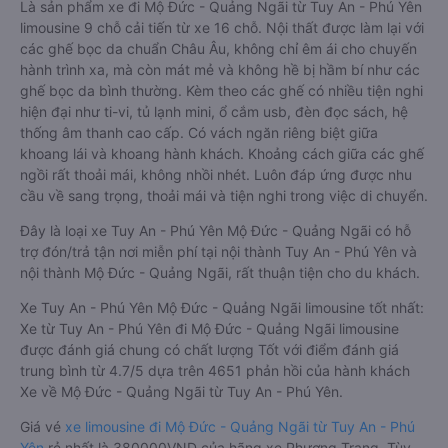
Là sản phẩm xe đi Mộ Đức - Quảng Ngãi từ Tuy An - Phú Yên
limousine 9 chỗ cải tiến từ xe 16 chỗ. Nội thất được làm lại với
các ghế bọc da chuẩn Châu Âu, không chỉ êm ái cho chuyến
hành trình xa, mà còn mát mẻ và không hề bị hầm bí như các
ghế bọc da bình thường. Kèm theo các ghế có nhiều tiện nghi
hiện đại như ti-vi, tủ lạnh mini, ổ cắm usb, đèn đọc sách, hệ
thống âm thanh cao cấp. Có vách ngăn riêng biệt giữa
khoang lái và khoang hành khách. Khoảng cách giữa các ghế
ngồi rất thoải mái, không nhồi nhét. Luôn đáp ứng được nhu
cầu về sang trọng, thoải mái và tiện nghi trong việc di chuyển.
Đây là loại xe Tuy An - Phú Yên Mộ Đức - Quảng Ngãi có hỗ
trợ đón/trả tận nơi miễn phí tại nội thành Tuy An - Phú Yên và
nội thành Mộ Đức - Quảng Ngãi, rất thuận tiện cho du khách.
Xe Tuy An - Phú Yên Mộ Đức - Quảng Ngãi limousine tốt nhất:
Xe từ Tuy An - Phú Yên đi Mộ Đức - Quảng Ngãi limousine
được đánh giá chung có chất lượng Tốt với điểm đánh giá
trung bình từ 4.7/5 dựa trên 4651 phản hồi của hành khách
Xe về Mộ Đức - Quảng Ngãi từ Tuy An - Phú Yên.
Giá vé
xe limousine đi Mộ Đức - Quảng Ngãi từ Tuy An - Phú
Yên
rẻ nhất là 380000VND của hãng xe Phương Trang. Tùy