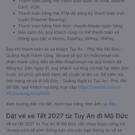
Ngãi từ Tuy An - Phú Yên
Bước 5: Chọn hình thức thanh toán vé phù hợp và tiến hành
thanh toán vé.
Việc đặt mua và thanh toán vé xe khách đi Mộ Đức - Quảng
Ngãi từ Tuy An - Phú Yên cũng vô cùng đơn giản, tiện lợi khi
Vexere.com
hỗ trợ đến 06 hình thức thanh toán khác nhau
bao gồm:
Thanh toán bằng tiền mặt tại các cửa hàng tiện lợi và
siêu thị gần nhà.
Thanh toán bằng thẻ thanh toán quốc tế (Visa, Master
Card, JCB).
Thanh toán bằng thẻ ATM đã đăng ký thanh toán trực
tuyến (Internet Banking).
Thanh toán bằng hình thức chuyển khoản ngân hàng.
Bên cạnh đó, quý khách cũng có thể thanh toán vé
thông qua các ví Momo, ZaloPay, AirPay, VNPay,…
Sau khi thanh toán vé xe khách Tuy An - Phú Yên Mộ Đức -
Quảng Ngãi thành công, Vexere sẽ gửi tin nhắn/email xác
nhận thành công đến số điện thoại/email mà quý khách đã
đăng ký. Đến ngày đi, quý khách vui lòng có mặt tại điểm đón