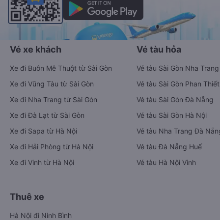
Vexere - ứng dụng đặt vé đa phương tiện với hơn 3000+ nhà
xe chất lượng cao, 5000+ tuyến đường toàn quốc, tất cả hãng
bay và hãng tàu cùng dịch vụ thuê xe máy, xe du lịch phủ
khắp các tỉnh thành tại Việt Nam.
Ứng dụng hiển thị thông tin đầy đủ, minh bạch cùng vô vàn
tiện ích giúp người dùng so sánh và lựa chọn phương án di
chuyển tiết kiệm, nhanh chóng và phù hợp nhất.
Tải ứng dụng Vexere ngay
Vé xe khách
Vé tàu hỏa
Xe đi Buôn Mê Thuột từ Sài Gòn
Vé tàu Sài Gòn Nha Trang
Xe đi Vũng Tàu từ Sài Gòn
Vé tàu Sài Gòn Phan Thiết
Xe đi Nha Trang từ Sài Gòn
Vé tàu Sài Gòn Đà Nẵng