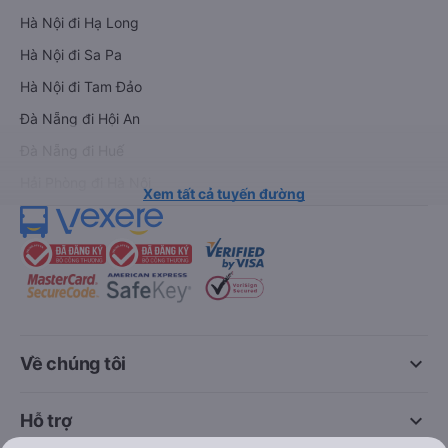
Xe đi Đà Lạt từ Sài Gòn
Vé tàu Sài Gòn Hà Nội
Xe đi Sapa từ Hà Nội
Vé tàu Nha Trang Đà Nẵn
Xe đi Hải Phòng từ Hà Nội
Vé tàu Đà Nẵng Huế
Xe đi Vinh từ Hà Nội
Vé tàu Hà Nội Vinh
Thuê xe
Hà Nội đi Ninh Bình
Hà Nội đi Hạ Long
Hà Nội đi Sa Pa
Hà Nội đi Tam Đảo
Đà Nẵng đi Hội An
Đà Nẵng đi Huế
Hải Phòng đi Hà Nội
Xem tất cả tuyến đường