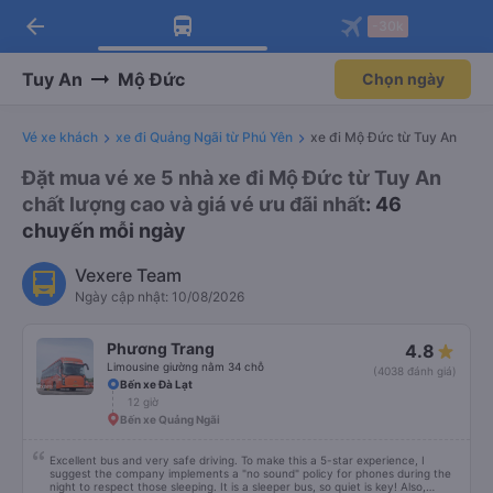
arrow_back
Tải app Vexere ngay!
Tải app Vexere
-30k
Mở app
Mở app
Nhận ưu đãi thành viên độc
-30k/ghế khi đặt vé máy bay qua
quyền
app
Tuy An
Mộ Đức
Chọn ngày
Vé xe khách
xe đi Quảng Ngãi từ Phú Yên
xe đi Mộ Đức từ Tuy An
Đặt mua vé xe 5 nhà xe đi Mộ Đức từ Tuy An
chất lượng cao và giá vé ưu đãi nhất
: 46
chuyến mỗi ngày
Vexere Team
Ngày cập nhật: 10/08/2026
Phương Trang
4.8
Limousine giường nằm 34 chỗ
(4038 đánh giá)
Bến xe Đà Lạt
12 giờ
Bến xe Quảng Ngãi
Excellent bus and very safe driving. To make this a 5-star experience, I
suggest the company implements a "no sound" policy for phones during the
night to respect those sleeping. It is a sleeper bus, so quiet is key! Also,