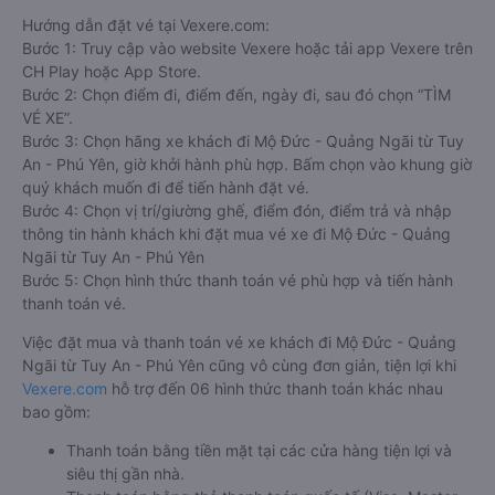
các nhà xe đi, được đảm bảo quyền lợi cao nhất, được hưởng
nhiều ưu đãi giảm giá vé xe khách Tuy An - Phú Yên Mộ Đức -
Quảng Ngãi, hành khách có thể đặt mua tại website
Vexere.com
- Hệ thống đặt vé xe khách chất lượng, và uy tín
nhất tại Việt Nam, đảm bảo giữ chỗ 100%. Đối với bất cứ giao
dịch đặt mua vé xe khách đi Mộ Đức - Quảng Ngãi từ Tuy An
- Phú Yên nào của quý khách tại trang web
Vexere.com
đều
được Vexere cam kết giải quyết sự cố. Chính sách tặng
coupon giảm giá hoặc hoàn tiền sẽ tùy theo từng trường hợp
sự việc.
Hướng dẫn đặt vé tại Vexere.com:
Bước 1: Truy cập vào website Vexere hoặc tải app Vexere trên
CH Play hoặc App Store.
Bước 2: Chọn điểm đi, điểm đến, ngày đi, sau đó chọn “TÌM
VÉ XE”.
Bước 3: Chọn hãng xe khách đi Mộ Đức - Quảng Ngãi từ Tuy
An - Phú Yên, giờ khởi hành phù hợp. Bấm chọn vào khung giờ
quý khách muốn đi để tiến hành đặt vé.
Bước 4: Chọn vị trí/giường ghế, điểm đón, điểm trả và nhập
thông tin hành khách khi đặt mua vé xe đi Mộ Đức - Quảng