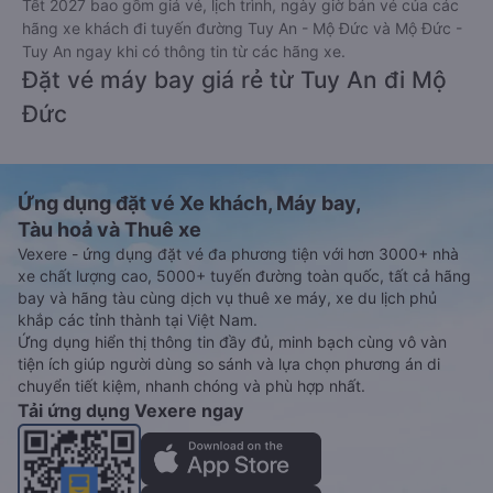
trước 30 phút giờ khởi hành để chuẩn bị lên xe. Để kiểm tra
tình trạng vé xe đi Mộ Đức - Quảng Ngãi từ Tuy An - Phú Yên
đã đặt, quý khách vui lòng truy cập
https://vexere.com/vi-
VN/booking/ticketinfo
Xem hướng dẫn chi tiết, minh họa bằng hình ảnh
tại đây.
Đặt vé xe Tết 2027 từ Tuy An đi Mộ Đức
Vé xe tết 2027 từ Tuy An đi Mộ Đức vẫn chưa được công bố.
Vexere.com sẽ sớm thông báo cho các bạn thông tin vé xe
Tết 2027 bao gồm giá vé, lịch trình, ngày giờ bán vé của các
hãng xe khách đi tuyến đường Tuy An - Mộ Đức và Mộ Đức -
Tuy An ngay khi có thông tin từ các hãng xe.
Đặt vé máy bay giá rẻ từ Tuy An đi Mộ
Đức
Ứng dụng đặt vé Xe khách, Máy bay,
Tàu hoả và Thuê xe