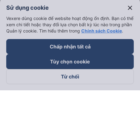
close
Sử dụng cookie
Vexere dùng cookie để website hoạt động ổn định. Bạn có thể
xem chi tiết hoặc thay đổi lựa chọn bất kỳ lúc nào trong phần
Quản lý cookie. Tìm hiểu thêm trong
Chính sách Cookie
.
keyboard_arrow_down
Về chúng tôi
Chấp nhận tất cả
keyboard_arrow_down
Hỗ trợ
Tùy chọn cookie
Từ chối
keyboard_arrow_down
Trở thành đối tác
Đối tác thanh toán