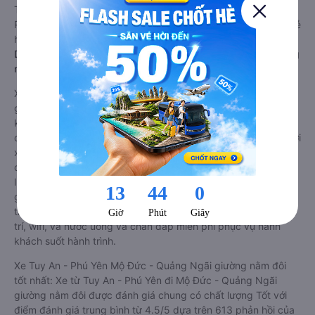
Tùy thuộc vào chương trình khuyến mãi, giá vé Xe Tuy An -
Phú Yên đi Mộ Đức - Quảng Ngãi giường nằm này có thể sẽ rẻ
hơn.
Dòng xe đi Mộ Đức - Quảng Ngãi từ Tuy An - Phú Yên giường
nằm đôi: Riêng tư, đầy đủ tiện nghi
Xe khách đi Mộ Đức - Quảng Ngãi từ Tuy An - Phú Yên
giường nằm đôi là loại xe đặc biệt. Với mỗi giường được thiết
kế như một phòng ngủ khách sạn sang trọng, hiện đại. Đây là
dòng xe giường nằm cho cặp đôi đi Mộ Đức - Quảng Ngãi mới
xuất hiện tại Việt Nam. Loại xe giường nằm đôi ra đời nhằm
đáp ứng yêu cầu ngày càng cao của khách hàng về chất
lượng dịch vụ vận tải. So với xe giường nằm thông thường, xe
giường nằm đôi đi Mộ Đức - Quảng Ngãi có nhiều ưu điểm và
tiện nghi vượt trội. Màn hình LCD với hàng nghìn bộ phim giải
trí, wifi, và nước uống và chăn đắp miễn phí phục vụ hành
khách suốt hành trình.
Xe Tuy An - Phú Yên Mộ Đức - Quảng Ngãi giường nằm đôi
tốt nhất: Xe từ Tuy An - Phú Yên đi Mộ Đức - Quảng Ngãi
giường nằm đôi được đánh giá chung có chất lượng Tốt với
điểm đánh giá trung bình từ 4.5/5 dựa trên 613 phản hồi của