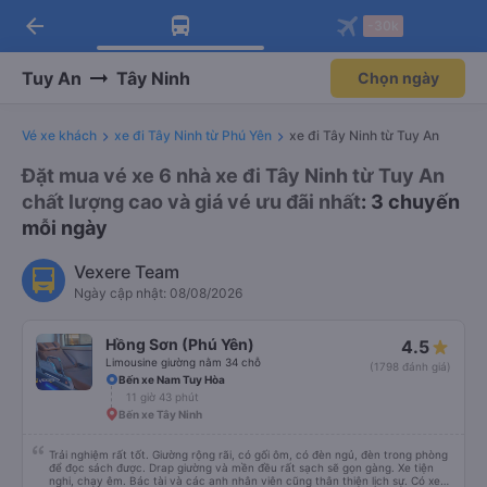
arrow_back
Tải app Vexere ngay!
Tải app Vexere
-30k
Mở app
Mở app
Nhận ưu đãi thành viên độc
-30k/ghế khi đặt vé máy bay qua
quyền
app
Tuy An
Tây Ninh
Chọn ngày
Vé xe khách
xe đi Tây Ninh từ Phú Yên
xe đi Tây Ninh từ Tuy An
Đặt mua vé xe 6 nhà xe đi Tây Ninh từ Tuy An
chất lượng cao và giá vé ưu đãi nhất
: 3 chuyến
mỗi ngày
Vexere Team
Ngày cập nhật: 08/08/2026
Hồng Sơn (Phú Yên)
4.5
Limousine giường nằm 34 chỗ
(1798 đánh giá)
Bến xe Nam Tuy Hòa
11 giờ 43 phút
Bến xe Tây Ninh
Trải nghiệm rất tốt. Giường rộng rãi, có gối ôm, có đèn ngủ, đèn trong phòng
để đọc sách được. Drap giường và mền đều rất sạch sẽ gọn gàng. Xe tiện
nghi, chạy êm. Bác tài và các anh nhân viên cũng thân thiện lịch sự. Có xe