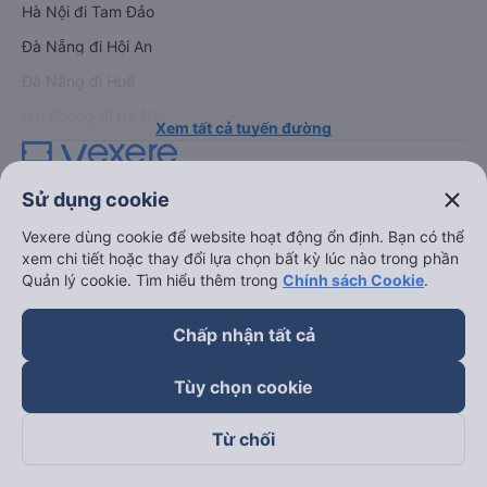
Hà Nội đi Tam Đảo
Đà Nẵng đi Hội An
Đà Nẵng đi Huế
Hải Phòng đi Hà Nội
Xem tất cả tuyến đường
close
Sử dụng cookie
Vexere dùng cookie để website hoạt động ổn định. Bạn có thể
xem chi tiết hoặc thay đổi lựa chọn bất kỳ lúc nào trong phần
Quản lý cookie. Tìm hiểu thêm trong
Chính sách Cookie
.
keyboard_arrow_down
Về chúng tôi
Chấp nhận tất cả
keyboard_arrow_down
Hỗ trợ
Tùy chọn cookie
keyboard_arrow_down
Trở thành đối tác
Từ chối