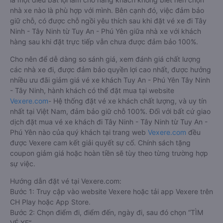
nhà xe nào là phù hợp với mình. Bên cạnh đó, việc đảm bảo
giữ chỗ, có được chỗ ngồi yêu thích sau khi đặt vé xe đi Tây
Ninh - Tây Ninh từ Tuy An - Phú Yên giữa nhà xe với khách
hàng sau khi đặt trực tiếp vẫn chưa được đảm bảo 100%.
Cho nên để dễ dàng so sánh giá, xem đánh giá chất lượng
các nhà xe đi, được đảm bảo quyền lợi cao nhất, được hưởng
nhiều ưu đãi giảm giá vé xe khách Tuy An - Phú Yên Tây Ninh
- Tây Ninh, hành khách có thể đặt mua tại website
Vexere.com
- Hệ thống đặt vé xe khách chất lượng, và uy tín
nhất tại Việt Nam, đảm bảo giữ chỗ 100%. Đối với bất cứ giao
dịch đặt mua vé xe khách đi Tây Ninh - Tây Ninh từ Tuy An -
Phú Yên nào của quý khách tại trang web
Vexere.com
đều
được Vexere cam kết giải quyết sự cố. Chính sách tặng
coupon giảm giá hoặc hoàn tiền sẽ tùy theo từng trường hợp
sự việc.
Hướng dẫn đặt vé tại Vexere.com:
Bước 1: Truy cập vào website Vexere hoặc tải app Vexere trên
CH Play hoặc App Store.
Bước 2: Chọn điểm đi, điểm đến, ngày đi, sau đó chọn “TÌM
VÉ XE”.