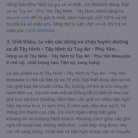
Hồng Sơn (Phú Yên) có giá vé rẻ nhất, chỉ 450000 đồng. Đặt
vé xe Tuy An - Phú Yên Tây Ninh - Tây Ninh chính hãng tại
Vexere.com
để có giá rẻ nhất, đảm bảo giữ chỗ 100% và hỗ
trợ đổi trả vé miễn phí. Tổng đài tư vấn, đặt vé và đổi trả vé
miễn phí:
1900 888684
.
3. Giới thiệu, tư vấn các dòng xe chạy tuyến đường
xe đi Tây Ninh - Tây Ninh từ Tuy An - Phú Yên:
Dòng xe đi Tây Ninh - Tây Ninh từ Tuy An - Phú Yên limousine
9 chỗ vip, chất lượng cao: Tiện lợi, sang trọng
Là sản phẩm xe đi Tây Ninh - Tây Ninh từ Tuy An - Phú Yên
limousine 9 chỗ cải tiến từ xe 16 chỗ. Nội thất được làm lại với
các ghế bọc da chuẩn Châu Âu, không chỉ êm ái cho chuyến
hành trình xa, mà còn mát mẻ và không hề bị hầm bí như các
ghế bọc da bình thường. Kèm theo các ghế có nhiều tiện nghi
hiện đại như ti-vi, tủ lạnh mini, ổ cắm usb, đèn đọc sách, hệ
thống âm thanh cao cấp. Có vách ngăn riêng biệt giữa
khoang lái và khoang hành khách. Khoảng cách giữa các ghế
ngồi rất thoải mái, không nhồi nhét. Luôn đáp ứng được nhu
cầu về sang trọng, thoải mái và tiện nghi trong việc di chuyển.