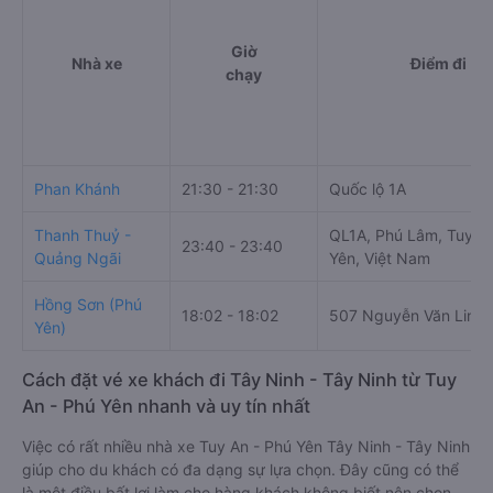
Giờ
Nhà xe
Điểm đi
chạy
Phan Khánh
21:30 - 21:30
Quốc lộ 1A
Thanh Thuỷ -
QL1A, Phú Lâm, Tuy H
23:40 - 23:40
Quảng Ngãi
Yên, Việt Nam
Hồng Sơn (Phú
18:02 - 18:02
507 Nguyễn Văn Linh
Yên)
Cách đặt vé xe khách đi Tây Ninh - Tây Ninh từ Tuy
An - Phú Yên nhanh và uy tín nhất
Việc có rất nhiều nhà xe Tuy An - Phú Yên Tây Ninh - Tây Ninh
giúp cho du khách có đa dạng sự lựa chọn. Đây cũng có thể
là một điều bất lợi làm cho hàng khách không biết nên chọn