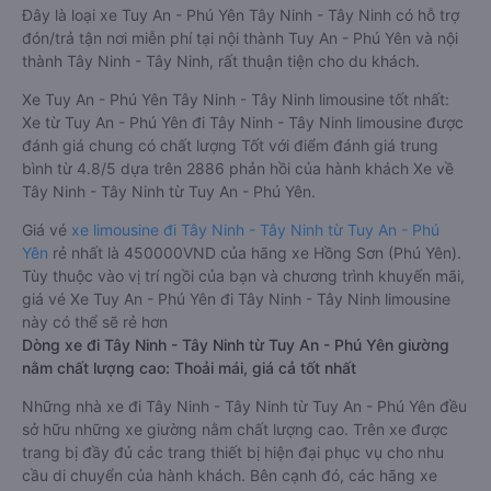
Đây là loại xe Tuy An - Phú Yên Tây Ninh - Tây Ninh có hỗ trợ
đón/trả tận nơi miễn phí tại nội thành Tuy An - Phú Yên và nội
thành Tây Ninh - Tây Ninh, rất thuận tiện cho du khách.
Xe Tuy An - Phú Yên Tây Ninh - Tây Ninh limousine tốt nhất:
Xe từ Tuy An - Phú Yên đi Tây Ninh - Tây Ninh limousine được
đánh giá chung có chất lượng Tốt với điểm đánh giá trung
bình từ 4.8/5 dựa trên 2886 phản hồi của hành khách Xe về
Tây Ninh - Tây Ninh từ Tuy An - Phú Yên.
Giá vé
xe limousine đi Tây Ninh - Tây Ninh từ Tuy An - Phú
Yên
rẻ nhất là 450000VND của hãng xe Hồng Sơn (Phú Yên).
Tùy thuộc vào vị trí ngồi của bạn và chương trình khuyến mãi,
giá vé Xe Tuy An - Phú Yên đi Tây Ninh - Tây Ninh limousine
này có thể sẽ rẻ hơn
Dòng xe đi Tây Ninh - Tây Ninh từ Tuy An - Phú Yên giường
nằm chất lượng cao: Thoải mái, giá cả tốt nhất
Những nhà xe đi Tây Ninh - Tây Ninh từ Tuy An - Phú Yên đều
sở hữu những xe giường nằm chất lượng cao. Trên xe được
trang bị đầy đủ các trang thiết bị hiện đại phục vụ cho nhu
cầu di chuyển của hành khách. Bên cạnh đó, các hãng xe