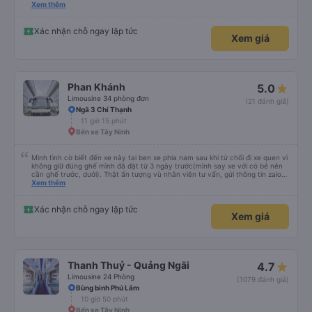
trung chuyển về nội thành thành phố tuy hoà rất tiện. Giá vé hợp lý. Nói
Xem thêm
chung là mình rất ưng ý, cảm ơn nhà xe.
Xác nhận chỗ ngay lập tức
Xem giá
Phan Khánh
5.0
Limousine 34 phòng đơn
(21 đánh giá)
Ngã 3 Chí Thạnh
11 giờ 15 phút
Bến xe Tây Ninh
Mình tình cờ biết đến xe này tai ben xe phia nam sau khi từ chối đi xe quen vì
không giữ đúng ghế mình đã đặt từ 3 ngày trước(mình say xe với có bé nên
cần ghế trước, dưới). Thật ấn tượng vù nhân viên tư vấn, gửi thông tin zalo
rõ ràng, chuyên nghiệp. Đi đúng giờ, xe mới toanh, sạch sẽ thơm tho, buồng
Xem thêm
rộng, đẹp, ghế có chế độ matxa bên cạnh các chức năng thông thường như
nâng, hạ xuống phần đầu, chân, ổ sạc pin, ... thích view ngắm cảnh cực chill,
các anh tài và lơ cũng cực dễ thương, tâm lý. 10 điểm không nhưng. Mình sẽ
Xác nhận chỗ ngay lập tức
Xem giá
lưu lại để giới thiệu người nhà, bạn bè đi xe này. ưng hết sức. Giờ thấy may
mắn vì cảm ơn xe kia để mình bít đến xe này
Thanh Thuỷ - Quảng Ngãi
4.7
Limousine 24 Phòng
(1079 đánh giá)
Bùng binh Phú Lâm
10 giờ 50 phút
Bến xe Tây Ninh