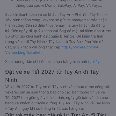
thông qua các ví Momo, ZaloPay, AirPay, VNPay,…
Sau khi thanh toán vé xe khách Tuy An - Phú Yên Tây Ninh -
Tây Ninh thành công, Vexere sẽ gửi tin nhắn/email xác nhận
thành công đến số điện thoại/email mà quý khách đã đăng
ký. Đến ngày đi, quý khách vui lòng có mặt tại điểm đón trước
30 phút giờ khởi hành để chuẩn bị lên xe. Để kiểm tra tình
trạng vé xe đi Tây Ninh - Tây Ninh từ Tuy An - Phú Yên đã
đặt, quý khách vui lòng truy cập
https://vexere.com/vi-
VN/booking/ticketinfo
Xem hướng dẫn chi tiết, minh họa bằng hình ảnh
tại đây.
Đặt vé xe Tết 2027 từ Tuy An đi Tây
Ninh
Vé xe tết 2027 từ Tuy An đi Tây Ninh vẫn chưa được công bố.
Vexere.com sẽ sớm thông báo cho các bạn thông tin vé xe
Tết 2027 bao gồm giá vé, lịch trình, ngày giờ bán vé của các
hãng xe khách đi tuyến đường Tuy An - Tây Ninh và Tây Ninh
- Tuy An ngay khi có thông tin từ các hãng xe.
Đặt vé máy bay giá rẻ từ Tuy An đi Tây