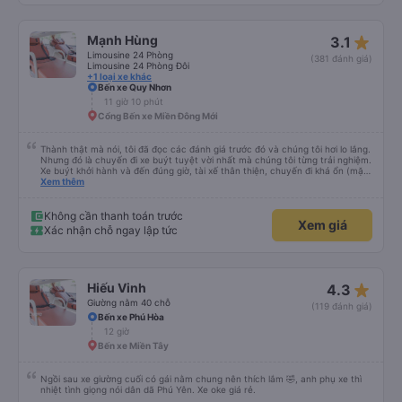
star_rate
Mạnh Hùng
3.1
Limousine 24 Phòng
(381 đánh giá)
Limousine 24 Phòng Đôi
+1 loại xe khác
Bến xe Quy Nhơn
11 giờ 10 phút
Cổng Bến xe Miền Đông Mới
Thành thật mà nói, tôi đã đọc các đánh giá trước đó và chúng tôi hơi lo lắng.
Nhưng đó là chuyến đi xe buýt tuyệt vời nhất mà chúng tôi từng trải nghiệm.
Xe buýt khởi hành và đến đúng giờ, tài xế thân thiện, chuyến đi khá ổn (mặc
dù vẫn hơi xóc, nhưng đó là đặc trưng của Việt Nam ^^), và chỗ ngồi thoải
Xem thêm
mái. Chúng tôi thực sự rất hài lòng.
Không cần thanh toán trước
Xem giá
Xác nhận chỗ ngay lập tức
star_rate
Hiếu Vinh
4.3
Giường nằm 40 chỗ
(119 đánh giá)
Bến xe Phú Hòa
12 giờ
Bến xe Miền Tây
Ngồi sau xe giường cuối có gái nằm chung nên thích lắm 🤣, anh phụ xe thì
nhiệt tình giọng nói dân dã Phú Yên. Xe oke giá rẻ.