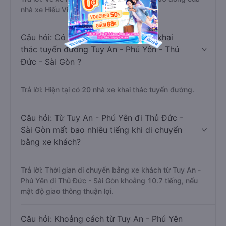
nhà xe Hiếu Vinh.
Câu hỏi: Có bao nhiêu nhà xe đang khai
thác tuyến đường Tuy An - Phú Yên - Thủ
Đức - Sài Gòn ?
Trả lời: Hiện tại có 20 nhà xe khai thác tuyến đường.
Câu hỏi: Từ Tuy An - Phú Yên đi Thủ Đức -
Sài Gòn mất bao nhiêu tiếng khi di chuyển
bằng xe khách?
Trả lời: Thời gian di chuyển bằng xe khách từ Tuy An -
Phú Yên đi Thủ Đức - Sài Gòn khoảng 10.7 tiếng, nếu
mật độ giao thông thuận lợi.
Câu hỏi: Khoảng cách từ Tuy An - Phú Yên