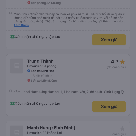
Văn phòng An Sương
Mình tình cờ biết đến xe này tai ben xe phia nam sau khi từ chối đi xe quen vì
không giữ đúng ghế mình đã đặt từ 3 ngày trước(mình say xe với có bé nên
cần ghế trước, dưới). Thật ấn tượng vù nhân viên tư vấn, gửi thông tin zalo
rõ ràng, chuyên nghiệp. Đi đúng giờ, xe mới toanh, sạch sẽ thơm tho, buồng
Xem thêm
rộng, đẹp, ghế có chế độ matxa bên cạnh các chức năng thông thường như
nâng, hạ xuống phần đầu, chân, ổ sạc pin, ... thích view ngắm cảnh cực chill,
các anh tài và lơ cũng cực dễ thương, tâm lý. 10 điểm không nhưng. Mình sẽ
Xác nhận chỗ ngay lập tức
Xem giá
lưu lại để giới thiệu người nhà, bạn bè đi xe này. ưng hết sức. Giờ thấy may
mắn vì cảm ơn xe kia để mình bít đến xe này
star_rate
Trung Thành
4.7
Limousine 24 phòng
(31 đánh giá)
Bến xe Ninh Hòa
8 giờ 40 phút
Bến xe Miền Đông
Kèm 1 chai Nước uống Number 1, 1 lon nước yến, 2 khăn ướt. Chất lượng 👌
Xác nhận chỗ ngay lập tức
Xem giá
star_rate
Mạnh Hùng (Bình Định)
Limousine 22 Phòng Đôi
(0 đánh giá)