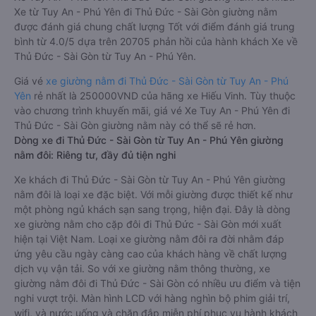
Xe từ Tuy An - Phú Yên đi Thủ Đức - Sài Gòn giường nằm
được đánh giá chung chất lượng Tốt với điểm đánh giá trung
bình từ 4.0/5 dựa trên 20705 phản hồi của hành khách Xe về
Thủ Đức - Sài Gòn từ Tuy An - Phú Yên.
Giá vé
xe giường nằm đi Thủ Đức - Sài Gòn từ Tuy An - Phú
Yên
rẻ nhất là 250000VND của hãng xe Hiếu Vinh. Tùy thuộc
vào chương trình khuyến mãi, giá vé Xe Tuy An - Phú Yên đi
Thủ Đức - Sài Gòn giường nằm này có thể sẽ rẻ hơn.
Dòng xe đi Thủ Đức - Sài Gòn từ Tuy An - Phú Yên giường
nằm đôi: Riêng tư, đầy đủ tiện nghi
Xe khách đi Thủ Đức - Sài Gòn từ Tuy An - Phú Yên giường
nằm đôi là loại xe đặc biệt. Với mỗi giường được thiết kế như
một phòng ngủ khách sạn sang trọng, hiện đại. Đây là dòng
xe giường nằm cho cặp đôi đi Thủ Đức - Sài Gòn mới xuất
hiện tại Việt Nam. Loại xe giường nằm đôi ra đời nhằm đáp
ứng yêu cầu ngày càng cao của khách hàng về chất lượng
dịch vụ vận tải. So với xe giường nằm thông thường, xe
giường nằm đôi đi Thủ Đức - Sài Gòn có nhiều ưu điểm và tiện
nghi vượt trội. Màn hình LCD với hàng nghìn bộ phim giải trí,
wifi, và nước uống và chăn đắp miễn phí phục vụ hành khách