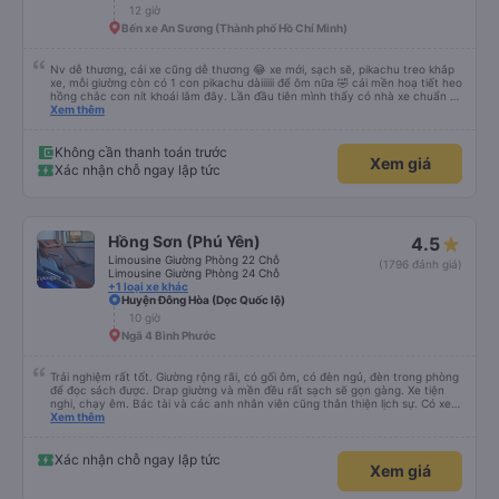
12 giờ
Bến xe An Sương (Thành phố Hồ Chí Minh)
Nv dễ thương, cái xe cũng dễ thương 😂 xe mới, sạch sẽ, pikachu treo khắp
xe, mỗi giường còn có 1 con pikachu dàiiiiii để ôm nữa 🤣 cái mền hoạ tiết heo
hồng chắc con nít khoái lắm đây. Lần đầu tiên mình thấy có nhà xe chuẩn bị
cả bàn chải đánh răng. Có 2 ông bà cụ lên xe còn được nv dẫn tới tận nơi để
Xem thêm
hỗ trợ, nói chung là chu đáo ah.
Không cần thanh toán trước
Xem giá
Xác nhận chỗ ngay lập tức
Hồng Sơn (Phú Yên)
4.5
Limousine Giường Phòng 22 Chỗ
(1796 đánh giá)
Limousine Giường Phòng 24 Chỗ
+1 loại xe khác
Huyện Đông Hòa (Dọc Quốc lộ)
10 giờ
Ngã 4 Bình Phước
Trải nghiệm rất tốt. Giường rộng rãi, có gối ôm, có đèn ngủ, đèn trong phòng
để đọc sách được. Drap giường và mền đều rất sạch sẽ gọn gàng. Xe tiện
nghi, chạy êm. Bác tài và các anh nhân viên cũng thân thiện lịch sự. Có xe
trung chuyển về nội thành thành phố tuy hoà rất tiện. Giá vé hợp lý. Nói
Xem thêm
chung là mình rất ưng ý, cảm ơn nhà xe.
Xác nhận chỗ ngay lập tức
Xem giá