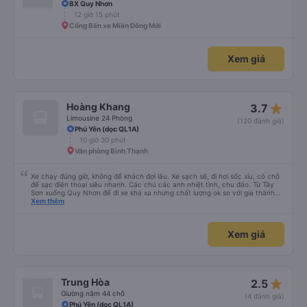
BX Quy Nhơn
12 giờ 15 phút
Cổng Bến xe Miền Đông Mới
Xem giá
star_rate
Hoàng Khang
3.7
Limousine 24 Phòng
(120 đánh giá)
Phú Yên (dọc QL1A)
10 giờ 30 phút
Văn phòng Bình Thạnh
Xe chạy đúng giờ, không để khách đợi lâu. Xe sạch sẽ, đi hơi sốc xíu, có chỗ
để sạc điện thoại siêu nhanh. Các chú các anh nhiệt tình, chu đáo. Từ Tây
Sơn xuống Quy Nhơn để đi xe khá xa nhưng chất lượng ok so với giá thành
chung.
Xem thêm
Xem giá
star_rate
Trung Hòa
2.5
Giường nằm 44 chỗ
(4 đánh giá)
Phú Yên (dọc QL1A)