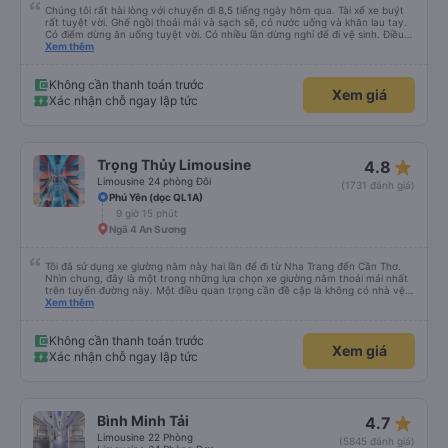
Chúng tôi rất hài lòng với chuyến đi 8,5 tiếng ngày hôm qua. Tài xế xe buýt
rất tuyệt vời. Ghế ngồi thoải mái và sạch sẽ, có nước uống và khăn lau tay.
Có điểm dừng ăn uống tuyệt vời. Có nhiều lần dừng nghỉ để đi vệ sinh. Điều
duy nhất tôi muốn đề xuất để cải thiện là cho phép thanh toán bằng thẻ
Xem thêm
nước ngoài khi đặt vé trên ứng dụng.
Không cần thanh toán trước
Xem giá
Xác nhận chỗ ngay lập tức
star_rate
Trọng Thủy Limousine
4.8
Limousine 24 phòng Đôi
(1731 đánh giá)
Phú Yên (dọc QL1A)
9 giờ 15 phút
Ngã 4 An Sương
Tôi đã sử dụng xe giường nằm này hai lần để đi từ Nha Trang đến Cần Thơ.
Nhìn chung, đây là một trong những lựa chọn xe giường nằm thoải mái nhất
trên tuyến đường này. Một điều quan trọng cần đề cập là không có nhà vệ
sinh trên xe, điều này có thể gây khó chịu trên một hành trình dài xuyên
Xem thêm
đêm. Tuy nhiên, khi có các điểm dừng thường xuyên, chuyến đi vẫn khá
thoải mái. Chuyến đi gần đây nhất của tôi (hôm qua) rất tốt. Mặc dù xe bị
chậm khoảng một tiếng, nhưng công ty đã thông báo trước cho tôi, nên tôi
Không cần thanh toán trước
Xem giá
không gặp vấn đề gì. Xe khá thoải mái, có chăn và hai gối, và các tài xế lịch
Xác nhận chỗ ngay lập tức
sự và thân thiện. Có các điểm dừng nghỉ vào khoảng 4:00 sáng và 9:00
sáng, giúp chuyến đi thoải mái hơn nhiều. Tại điểm dừng cuối cùng, họ thậm
chí còn cung cấp bàn chải đánh răng, đó là một cử chỉ rất chu đáo. Trong
chuyến đi trước của tôi vào tuần trước, không có điểm dừng nghỉ đêm nào
cho đến khoảng 8:00 sáng, điều này khá khó chịu. Có vẻ như lịch trình phụ
star_rate
Bình Minh Tải
4.7
thuộc vào tài xế, và tôi thực sự hy vọng các điểm dừng sẽ được bố trí đều
đặn hơn trong tương lai. Nhìn chung, tôi hài lòng và sẽ tiếp tục sử dụng dịch
Limousine 22 Phòng
(5845 đánh giá)
vụ xe buýt giường nằm của công ty này cho các chuyến công tác, vì đây