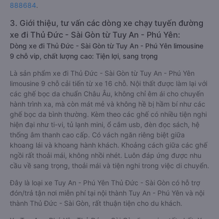
888684
.
3. Giới thiệu, tư vấn các dòng xe chạy tuyến đường
xe đi Thủ Đức - Sài Gòn từ Tuy An - Phú Yên:
Dòng xe đi Thủ Đức - Sài Gòn từ Tuy An - Phú Yên limousine
9 chỗ vip, chất lượng cao: Tiện lợi, sang trọng
Là sản phẩm xe đi Thủ Đức - Sài Gòn từ Tuy An - Phú Yên
limousine 9 chỗ cải tiến từ xe 16 chỗ. Nội thất được làm lại với
các ghế bọc da chuẩn Châu Âu, không chỉ êm ái cho chuyến
hành trình xa, mà còn mát mẻ và không hề bị hầm bí như các
ghế bọc da bình thường. Kèm theo các ghế có nhiều tiện nghi
hiện đại như ti-vi, tủ lạnh mini, ổ cắm usb, đèn đọc sách, hệ
thống âm thanh cao cấp. Có vách ngăn riêng biệt giữa
khoang lái và khoang hành khách. Khoảng cách giữa các ghế
ngồi rất thoải mái, không nhồi nhét. Luôn đáp ứng được nhu
cầu về sang trọng, thoải mái và tiện nghi trong việc di chuyển.
Đây là loại xe Tuy An - Phú Yên Thủ Đức - Sài Gòn có hỗ trợ
đón/trả tận nơi miễn phí tại nội thành Tuy An - Phú Yên và nội
thành Thủ Đức - Sài Gòn, rất thuận tiện cho du khách.