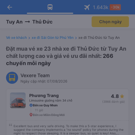
arrow_back
Tải app Vexere ngay!
Tải app Vexere
1.643
k
-30k
Mở app
Mở app
Nhận ưu đãi thành viên độc
-30k/ghế khi đặt vé máy bay qua
quyền
app
Tuy An
Thủ Đức
Chọn ngày
Vé xe khách
xe đi Sài Gòn từ Phú Yên
xe đi Thủ Đức từ Tuy An
Đặt mua vé xe 23 nhà xe đi Thủ Đức từ Tuy An
chất lượng cao và giá vé ưu đãi nhất
: 266
chuyến mỗi ngày
Vexere Team
Ngày cập nhật: 07/08/2026
Phương Trang
4.8
Limousine giường nằm 34 chỗ
(3966 đánh giá)
Bến xe Quy Nhơn
11 giờ
Bến xe Miền Đông Mới
Excellent bus and very safe driving. To make this a 5-star experience, I
suggest the company implements a "no sound" policy for phones during the
night to respect those sleeping. It is a sleeper bus, so quiet is key! Also,