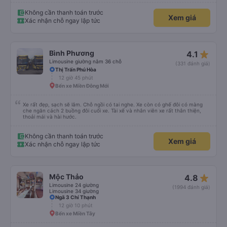
Không cần thanh toán trước
Xem giá
Xác nhận chỗ ngay lập tức
star_rate
Bình Phương
4.1
Limousine giường nằm 36 chỗ
(331 đánh giá)
Thị Trấn Phú Hòa
12 giờ 45 phút
Bến xe Miền Đông Mới
Xe rất đẹp, sạch sẽ lắm. Chỗ ngồi có tai nghe. Xe còn có ghế đôi có màng
che ngăn cách 2 buồng đôi cuối xe. Tài xế và nhân viên xe rất thân thiện,
thoải mái và hài hước.
Không cần thanh toán trước
Xem giá
Xác nhận chỗ ngay lập tức
star_rate
Mộc Thảo
4.8
Limousine 24 giường
(1994 đánh giá)
Limousine 34 giường
Ngã 3 Chí Thạnh
12 giờ 10 phút
Bến xe Miền Tây