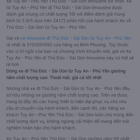
Xe Tuy An - Phú Yên Thủ Đức - Sài Gòn limousine tốt nhất: Xe
từ Tuy An - Phú Yên đi Thủ Đức - Sài Gòn limousine được
đánh giá chung có chất lượng Tốt với điểm đánh giá trung
bình từ 3.9/5 dựa trên 24172 phản hồi của hành khách Xe về
Thủ Đức - Sài Gòn từ Tuy An - Phú Yên.
Giá vé
xe limousine đi Thủ Đức - Sài Gòn từ Tuy An - Phú Yên
rẻ nhất là 315000VND của hãng xe Bình Phương. Tùy thuộc
vào vị trí ngồi của bạn và chương trình khuyến mãi, giá vé Xe
Tuy An - Phú Yên đi Thủ Đức - Sài Gòn limousine này có thể sẽ
rẻ hơn
Dòng xe đi Thủ Đức - Sài Gòn từ Tuy An - Phú Yên giường
nằm chất lượng cao: Thoải mái, giá cả tốt nhất
Những nhà xe đi Thủ Đức - Sài Gòn từ Tuy An - Phú Yên đều
sở hữu những xe giường nằm chất lượng cao. Trên xe được
trang bị đầy đủ các trang thiết bị hiện đại phục vụ cho nhu
cầu di chuyển của hành khách. Bên cạnh đó, các hãng xe
khách Tuy An - Phú Yên Thủ Đức - Sài Gòn luôn chú trọng đến
chất lượng dịch vụ, không ngừng cải thiện để mang đến trải
nghiệm hoàn hảo cho hành khách.
Xe Tuy An - Phú Yên Thủ Đức - Sài Gòn giường nằm tốt nhất: