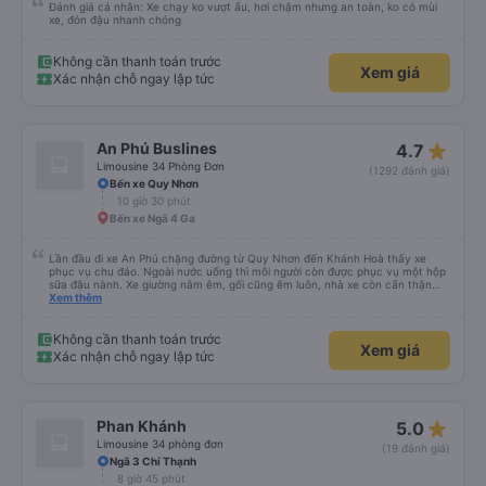
Đánh giá cá nhân: Xe chạy ko vượt ẩu, hơi chậm nhưng an toàn, ko có mùi
xe, đón đậu nhanh chóng
Không cần thanh toán trước
Xem giá
Xác nhận chỗ ngay lập tức
star_rate
An Phú Buslines
4.7
Limousine 34 Phòng Đơn
(1292 đánh giá)
Bến xe Quy Nhơn
10 giờ 30 phút
Bến xe Ngã 4 Ga
Lần đầu đi xe An Phú chặng đường từ Quy Nhơn đến Khánh Hoà thấy xe
phục vụ chu đáo. Ngoài nước uống thì mỗi người còn được phục vụ một hộp
sữa đậu nành. Xe giường nằm êm, gối cũng êm luôn, nhà xe còn cẩn thận
treo thêm ở mỗi giường một cái giỏ nhỏ để đựng chai nước uống tránh rớt.
Xem thêm
Lái xe chạy an toàn, không phóng nhanh vượt ẩu. Dù lúc đi xe trống rất
nhiều chỗ những xe chỉ đón những khách đã đặt xe trước, không đón khách
ngoài (với số tiền bỏ ra cho tuyến đường như vậy thì thấy rất tốt)
Không cần thanh toán trước
Xem giá
Xác nhận chỗ ngay lập tức
star_rate
Phan Khánh
5.0
Limousine 34 phòng đơn
(19 đánh giá)
Ngã 3 Chí Thạnh
8 giờ 45 phút