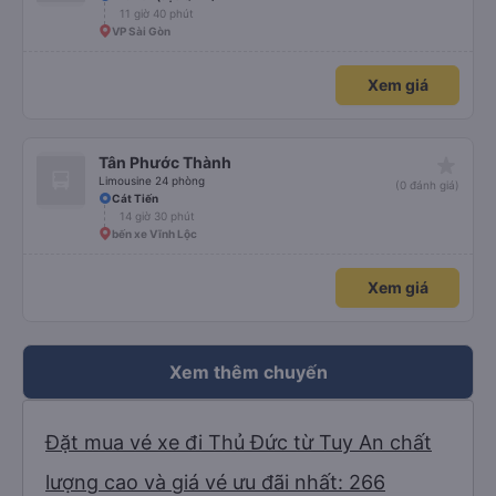
11 giờ 40 phút
VP Sài Gòn
Xem giá
star_rate
Tân Phước Thành
Limousine 24 phòng
(0 đánh giá)
Cát Tiến
14 giờ 30 phút
bến xe Vĩnh Lộc
Xem giá
Xem thêm chuyến
Đặt mua vé xe đi Thủ Đức từ Tuy An chất
lượng cao và giá vé ưu đãi nhất: 266